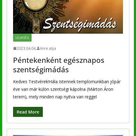
LELKISÉG
2023.04.04.
Imre atya
Péntekenként egésznapos
szentségimádás
Kedves Testvérek!Hála Istennek templomunkban jópár
éve van már külön szentségi kápolna (Márton Áron
terem), mely minden nap nyitva van reggel
Read More