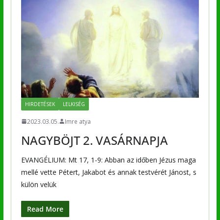
HIRDETÉSEK
LELKISÉG
2023.03.05.
Imre atya
NAGYBÖJT 2. VASÁRNAPJA
EVANGÉLIUM: Mt 17, 1-9: Abban az időben Jézus maga
mellé vette Pétert, Jakabot és annak testvérét Jánost, s
külön velük
Read More