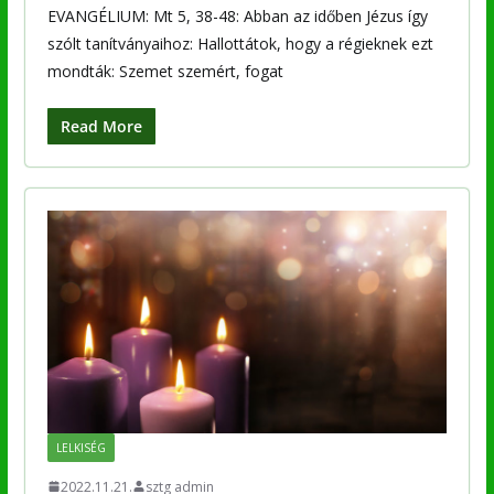
EVANGÉLIUM: Mt 5, 38-48: Abban az időben Jézus így
szólt tanítványaihoz: Hallottátok, hogy a régieknek ezt
mondták: Szemet szemért, fogat
Read More
LELKISÉG
2022.11.21.
sztg admin