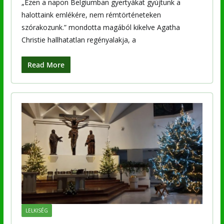
„Ezen a napon Belgiumban gyertyákat gyújtunk a
halottaink emlékére, nem rémtörténeteken
szórakozunk.” mondotta magából kikelve Agatha
Christie hallhatatlan regényalakja, a
Read More
LELKISÉG