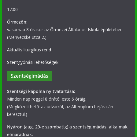
17:00
Őrmezőn:
vasárnap 8 órakor az Őrmezei Általános Iskola épületében
(Menyecske utca 2.)
Aktuális liturgikus rend
Szentgyónási lehetőségek
Szentségimádás
Szentségi kápolna nyitvatartása:
Minden nap reggel 8 órától este 6 óráig.
(Megközelíthető: az udvarról, az Altemplom bejáratán
keresztül.)
Nyáron (aug. 29-e szombatig) a szentségimádási alkalmak
elmaradnak.