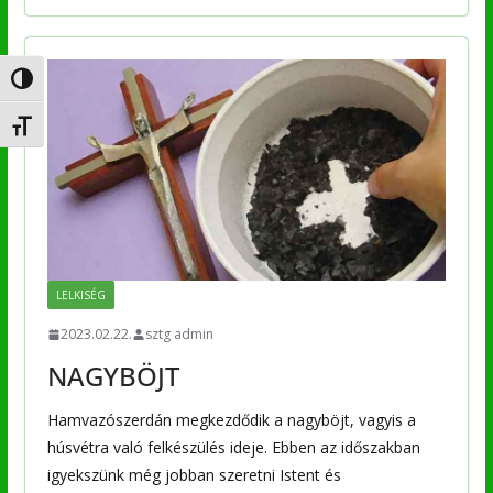
Nagy kontraszt váltása
Betűméret váltása
LELKISÉG
2023.02.22.
sztg admin
NAGYBÖJT
Hamvazószerdán megkezdődik a nagyböjt, vagyis a
húsvétra való felkészülés ideje. Ebben az időszakban
igyekszünk még jobban szeretni Istent és