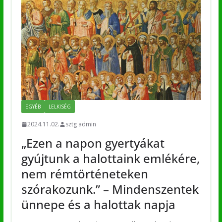
EGYÉB
LELKISÉG
2024.11.02.
sztg admin
„Ezen a napon gyertyákat
gyújtunk a halottaink emlékére,
nem rémtörténeteken
szórakozunk.” – Mindenszentek
ünnepe és a halottak napja