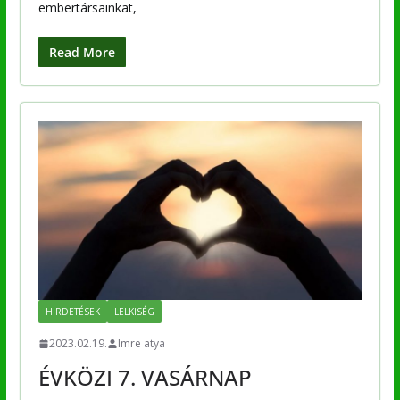
embertársainkat,
Read More
HIRDETÉSEK
LELKISÉG
2023.02.19.
Imre atya
ÉVKÖZI 7. VASÁRNAP