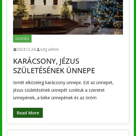
LELKISÉG
2024.12.24.
sztg admin
KARÁCSONY, JÉZUS
SZÜLETÉSÉNEK ÜNNEPE
Ismét elközeleg karácsony ünnepe. Ezt az ünnepet,
Jézus születésének ünnepét szoktuk a szeretet
ünnepének, a béke ünnepének és az öröm
Read More