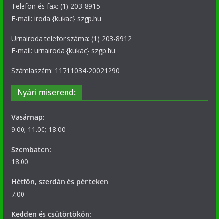
Telefon és fax: (1) 203-8915
E-mail: iroda {kukac} szgp.hu
Urnairoda telefonszáma: (1) 203-8912
E-mail: urnairoda {kukac} szgp.hu
Számlaszám: 11711034-20021290
Nyári miserend:
Vasárnap:
9.00; 11.00; 18.00
Szombaton:
18.00
Hétfőn, szerdán és pénteken:
7:00
Kedden és csütörtökön: