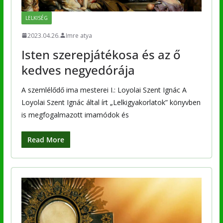
LELKISÉG
2023.04.26.
Imre atya
Isten szerepjátékosa és az ő
kedves negyedórája
A szemlélődő ima mesterei I.: Loyolai Szent Ignác A
Loyolai Szent Ignác által írt „Lelkigyakorlatok” könyvben
is megfogalmazott imamódok és
Read More