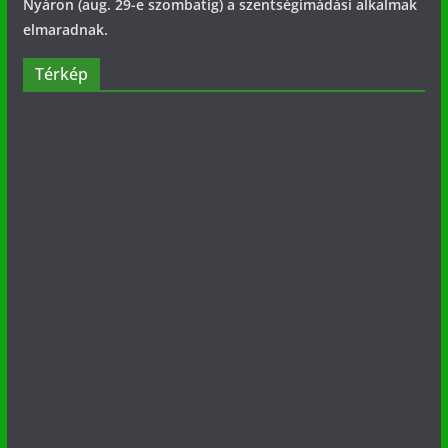
Nyáron (aug. 29-e szombatig) a szentségimádási alkalmak
elmaradnak.
Térkép