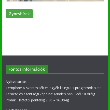
Gyorshírek
Fontos információk
Nyitvatartás:
Templom: A szentmisék és egyéb liturgikus programok alatt.
Temető és szentségi kápolna: Minden nap 8-tól 18 óráig.
Irodák: Hétfőtől péntekig 9.30 – 16.30-ig.