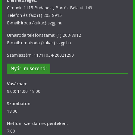
Elérhetőségek:
Címünk: 1115 Budapest, Bartók Béla út 149.
Telefon és fax: (1) 203-8915
E-mail: iroda {kukac} szgp.hu
Urnairoda telefonszáma: (1) 203-8912
E-mail: urnairoda {kukac} szgp.hu
Számlaszám: 11711034-20021290
Nyári miserend:
Vasárnap:
9.00; 11.00; 18.00
Szombaton:
18.00
Hétfőn, szerdán és pénteken:
7:00