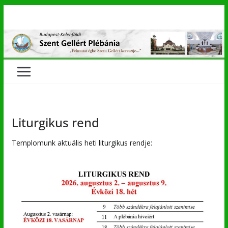
Skip
to
content
Liturgikus rend
Templomunk aktuális heti liturgikus rendje: