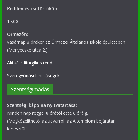
Kedden és csütörtökön:
17:00
Őrmezőn:
vasárnap 8 órakor az Őrmezei Általános Iskola épületében
(Menyecske utca 2.)
Aktuális liturgikus rend
Szentgyónási lehetőségek
Szentségimádás
Szentségi kápolna nyitvatartása:
Minden nap reggel 8 órától este 6 óráig.
(Megközelíthető: az udvarról, az Altemplom bejáratán
keresztül.)