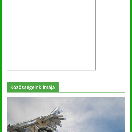
Közösségeink imája