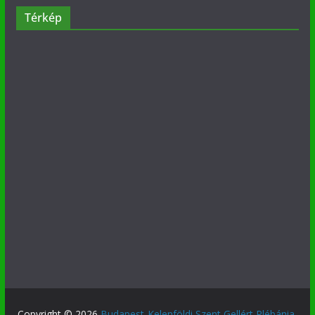
Térkép
Copyright © 2026
Budapest-Kelenföldi Szent Gellért Plébánia
.