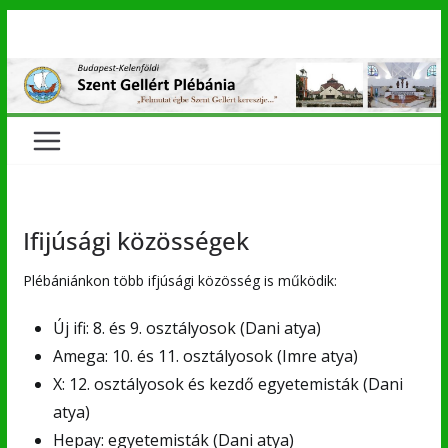
Skip
to
content
Ifijúsági közösségek
Plébániánkon több ifjúsági közösség is működik:
Új ifi: 8. és 9. osztályosok (Dani atya)
Amega: 10. és 11. osztályosok (Imre atya)
X: 12. osztályosok és kezdő egyetemisták (Dani
atya)
Hepay: egyetemisták (Dani atya)