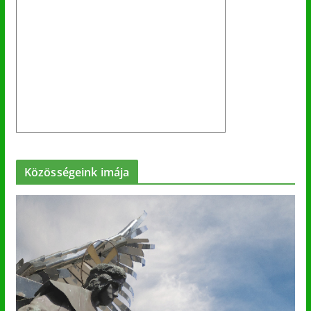
Közösségeink imája