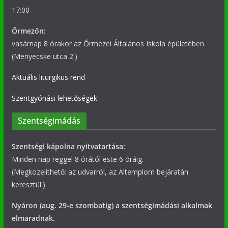
17:00
Őrmezőn:
vasárnap 8 órakor az Őrmezei Általános Iskola épületében
(Menyecske utca 2.)
Aktuális liturgikus rend
Szentgyónási lehetőségek
Szentségimádás
Szentségi kápolna nyitvatartása:
Minden nap reggel 8 órától este 6 óráig.
(Megközelíthető: az udvarról, az Altemplom bejáratán
keresztül.)
Nyáron (aug. 29-e szombatig) a szentségimádási alkalmak
elmaradnak.