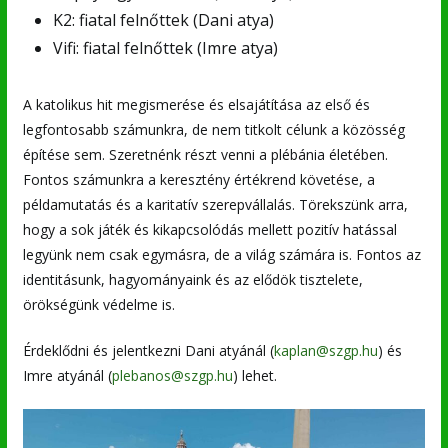
K2: fiatal felnőttek (Dani atya)
Vifi: fiatal felnőttek (Imre atya)
A katolikus hit megismerése és elsajátítása az első és
legfontosabb számunkra, de nem titkolt célunk a közösség
építése sem. Szeretnénk részt venni a plébánia életében.
Fontos számunkra a keresztény értékrend követése, a
példamutatás és a karitatív szerepvállalás. Törekszünk arra,
hogy a sok játék és kikapcsolódás mellett pozitív hatással
legyünk nem csak egymásra, de a világ számára is. Fontos az
identitásunk, hagyományaink és az elődök tisztelete,
örökségünk védelme is.
Érdeklődni és jelentkezni Dani atyánál (
kaplan@szgp.hu
) és
Imre atyánál (
plebanos@szgp.hu
) lehet.