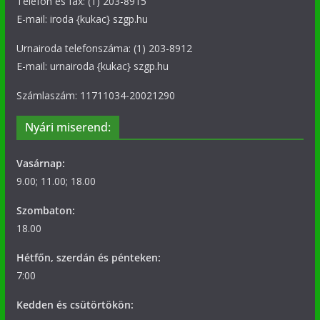
Telefon és fax: (1) 203-8915
E-mail: iroda {kukac} szgp.hu
Urnairoda telefonszáma: (1) 203-8912
E-mail: urnairoda {kukac} szgp.hu
Számlaszám: 11711034-20021290
Nyári miserend:
Vasárnap:
9.00; 11.00; 18.00
Szombaton:
18.00
Hétfőn, szerdán és pénteken:
7:00
Kedden és csütörtökön: