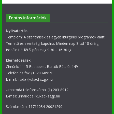
Fontos információk
Nyitvatartás:
Templom: A szentmisék és egyéb liturgikus programok alatt.
Temető és szentségi kápolna: Minden nap 8-tól 18 óráig.
Irodák: Hétfőtől péntekig 9.30 – 16.30-ig.
Elérhetőségek:
Címünk: 1115 Budapest, Bartók Béla út 149.
Telefon és fax: (1) 203-8915
E-mail: iroda {kukac} szgp.hu
Urnairoda telefonszáma: (1) 203-8912
E-mail: urnairoda {kukac} szgp.hu
Számlaszám: 11711034-20021290