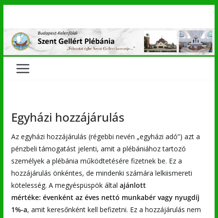
Skip
to
content
Egyházi hozzájárulás
Az egyházi hozzájárulás (régebbi nevén „egyházi adó”) azt a
pénzbeli támogatást jelenti, amit a plébániához tartozó
személyek a plébánia működtetésére fizetnek be. Ez a
hozzájárulás önkéntes, de mindenki számára lelkiismereti
kötelesség. A megyéspüspök által
ajánlott
mértéke: évenként az éves nettó munkabér vagy nyugdíj
1%-a
, amit keresőnként kell befizetni. Ez a hozzájárulás nem