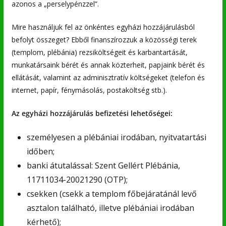
azonos a „perselypénzzel”.
Mire használjuk fel az önkéntes egyházi hozzájárulásból
befolyt összeget? Ebből finanszírozzuk a közösségi terek
(templom, plébánia) rezsiköltségeit és karbantartását,
munkatársaink bérét és annak közterheit, papjaink bérét és
ellátását, valamint az adminisztratív költségeket (telefon és
internet, papír, fénymásolás, postaköltség stb.).
Az egyházi hozzájárulás befizetési lehetőségei:
személyesen a plébániai irodában, nyitvatartási
időben;
banki átutalással: Szent Gellért Plébánia,
11711034-20021290 (OTP);
csekken (csekk a templom főbejáratánál levő
asztalon található, illetve plébániai irodában
kérhető);