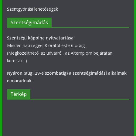
Szentgyónási lehetőségek
Szentségimádás
Szentségi kápolna nyitvatartása:
Minden nap reggel 8 órától este 6 óráig.
(Megközelíthető: az udvarról, az Altemplom bejáratán
keresztül.)
Nyáron (aug. 29-e szombatig) a szentségimádási alkalmak
elmaradnak.
Térkép