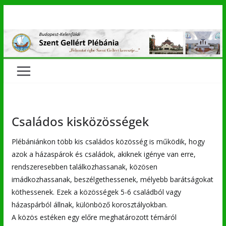
Skip
to
content
Családos kisközösségek
Plébániánkon több kis családos közösség is működik, hogy
azok a házaspárok és családok, akiknek igénye van erre,
rendszeresebben találkozhassanak, közösen
imádkozhassanak, beszélgethessenek, mélyebb barátságokat
köthessenek. Ezek a közösségek 5-6 családból vagy
házaspárból állnak, különböző korosztályokban.
A közös estéken egy előre meghatározott témáról