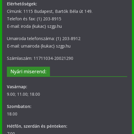
Elérhetőségek:
Címünk: 1115 Budapest, Bartók Béla út 149.
Telefon és fax: (1) 203-8915
E-mail: iroda {kukac} szgp.hu
Urnairoda telefonszáma: (1) 203-8912
E-mail: urnairoda {kukac} szgp.hu
Számlaszám: 11711034-20021290
Nyári miserend:
Vasárnap:
9.00; 11.00; 18.00
Szombaton:
18.00
Hétfőn, szerdán és pénteken:
7:00