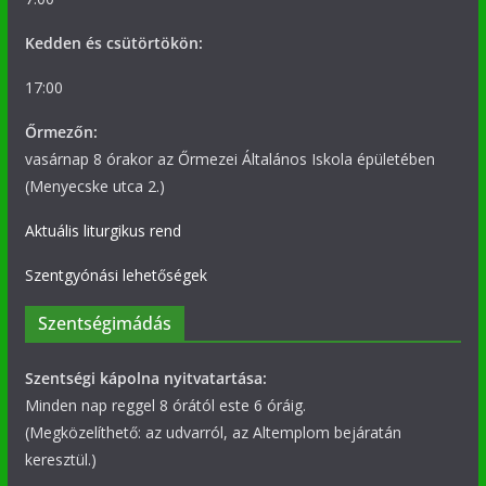
Kedden és csütörtökön:
17:00
Őrmezőn:
vasárnap 8 órakor az Őrmezei Általános Iskola épületében
(Menyecske utca 2.)
Aktuális liturgikus rend
Szentgyónási lehetőségek
Szentségimádás
Szentségi kápolna nyitvatartása:
Minden nap reggel 8 órától este 6 óráig.
(Megközelíthető: az udvarról, az Altemplom bejáratán
keresztül.)