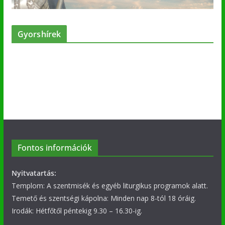
Gyorshírek
Fontos információk
Nyitvatartás:
Templom: A szentmisék és egyéb liturgikus programok alatt.
Temető és szentségi kápolna: Minden nap 8-tól 18 óráig.
Irodák: Hétfőtől péntekig 9.30 – 16.30-ig.