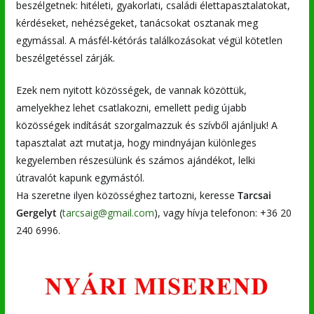
beszélgetnek: hitéleti, gyakorlati, családi élettapasztalatokat,
kérdéseket, nehézségeket, tanácsokat osztanak meg
egymással. A másfél-kétórás találkozásokat végül kötetlen
beszélgetéssel zárják.
Ezek nem nyitott közösségek, de vannak közöttük,
amelyekhez lehet csatlakozni, emellett pedig újabb
közösségek indítását szorgalmazzuk és szívből ajánljuk! A
tapasztalat azt mutatja, hogy mindnyájan különleges
kegyelemben részesülünk és számos ajándékot, lelki
útravalót kapunk egymástól.
Ha szeretne ilyen közösséghez tartozni, keresse
Tarcsai
Gergelyt
(
tarcsaig@gmail.com
), vagy hívja telefonon: +36 20
240 6996.