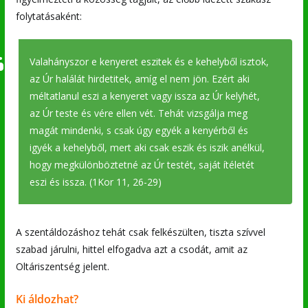
folytatásaként:
Valahányszor e kenyeret eszitek és e kehelyből isztok,
az Úr halálát hirdetitek, amíg el nem jön. Ezért aki
méltatlanul eszi a kenyeret vagy issza az Úr kelyhét,
az Úr teste és vére ellen vét. Tehát vizsgálja meg
magát mindenki, s csak úgy egyék a kenyérből és
igyék a kehelyből, mert aki csak eszik és iszik anélkül,
hogy megkülönböztetné az Úr testét, saját ítéletét
eszi és issza. (1Kor 11, 26-29)
A szentáldozáshoz tehát csak felkészülten, tiszta szívvel
szabad járulni, hittel elfogadva azt a csodát, amit az
Oltáriszentség jelent.
Ki áldozhat?