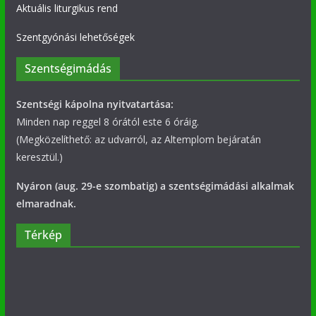
Aktuális liturgikus rend
Szentgyónási lehetőségek
Szentségimádás
Szentségi kápolna nyitvatartása:
Minden nap reggel 8 órától este 6 óráig.
(Megközelíthető: az udvarról, az Altemplom bejáratán
keresztül.)
Nyáron (aug. 29-e szombatig) a szentségimádási alkalmak
elmaradnak.
Térkép