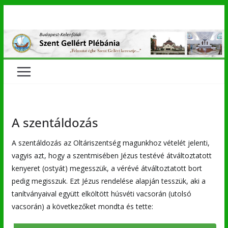
Skip
to
content
A szentáldozás
A szentáldozás az Oltáriszentség magunkhoz vételét jelenti,
vagyis azt, hogy a szentmisében Jézus testévé átváltoztatott
kenyeret (ostyát) megesszük, a vérévé átváltoztatott bort
pedig megisszuk. Ezt Jézus rendelése alapján tesszük, aki a
tanítványaival együtt elköltött húsvéti vacsorán (utolsó
vacsorán) a következőket mondta és tette: