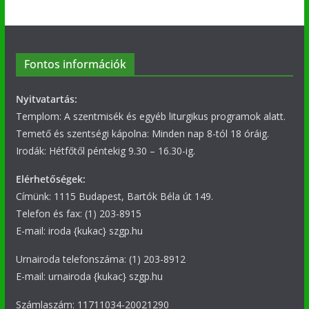
Fontos információk
Nyitvatartás:
Templom: A szentmisék és egyéb liturgikus programok alatt.
Temető és szentségi kápolna: Minden nap 8-tól 18 óráig.
Irodák: Hétfőtől péntekig 9.30 – 16.30-ig.
Elérhetőségek:
Címünk: 1115 Budapest, Bartók Béla út 149.
Telefon és fax: (1) 203-8915
E-mail: iroda {kukac} szgp.hu
Urnairoda telefonszáma: (1) 203-8912
E-mail: urnairoda {kukac} szgp.hu
Számlaszám: 11711034-20021290