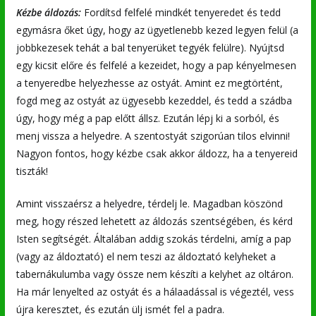
Kézbe áldozás:
Fordítsd felfelé mindkét tenyeredet és tedd
egymásra őket úgy, hogy az ügyetlenebb kezed legyen felül (a
jobbkezesek tehát a bal tenyerüket tegyék felülre). Nyújtsd
egy kicsit előre és felfelé a kezeidet, hogy a pap kényelmesen
a tenyeredbe helyezhesse az ostyát. Amint ez megtörtént,
fogd meg az ostyát az ügyesebb kezeddel, és tedd a szádba
úgy, hogy még a pap előtt állsz. Ezután lépj ki a sorból, és
menj vissza a helyedre. A szentostyát szigorúan tilos elvinni!
Nagyon fontos, hogy kézbe csak akkor áldozz, ha a tenyereid
tiszták!
Amint visszaérsz a helyedre, térdelj le. Magadban köszönd
meg, hogy részed lehetett az áldozás szentségében, és kérd
Isten segítségét. Általában addig szokás térdelni, amíg a pap
(vagy az áldoztató) el nem teszi az áldoztató kelyheket a
tabernákulumba vagy össze nem készíti a kelyhet az oltáron.
Ha már lenyelted az ostyát és a hálaadással is végeztél, vess
újra keresztet, és ezután ülj ismét fel a padra.