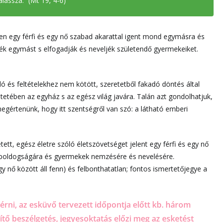
lassza.” (Mt 19, 4-6)
 egy férfi és egy nő szabad akarattal igent mond egymásra és
sék egymást s elfogadják és neveljék születendő gyermekeiket.
ó és feltételekhez nem kötött, szeretetből fakadó döntés által
retetében az egyház s az egész világ javára. Talán azt gondolhatjuk,
megértenünk, hogy itt szentségről van szó: a látható emberi
tt, egész életre szóló életszövetséget jelent egy férfi és egy nő
k boldogságára és gyermekek nemzésére és nevelésére.
gy nő között áll fenn) és felbonthatatlan; fontos ismertetőjegye a
érni, az esküvő tervezett időpontja előtt kb. három
ítő beszélgetés, jegyesoktatás előzi meg az esketést