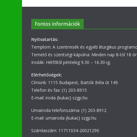
Fontos információk
Nyitvatartás:
Templom: A szentmisék és egyéb liturgikus programok
Temető és szentségi kápolna: Minden nap 8-tól 18 ór
Irodák: Hétfőtől péntekig 9.30 – 16.30-ig.
Elérhetőségek:
Címünk: 1115 Budapest, Bartók Béla út 149.
Telefon és fax: (1) 203-8915
E-mail: iroda {kukac} szgp.hu
Urnairoda telefonszáma: (1) 203-8912
E-mail: urnairoda {kukac} szgp.hu
Számlaszám: 11711034-20021290