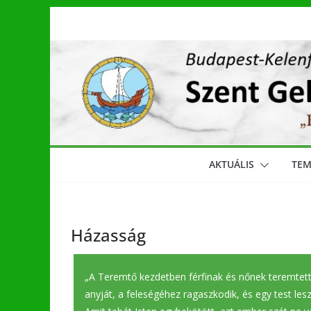
Skip
to
content
AKTUÁLIS
TE
Házasság
„A Teremtő kezdetben férfinak és nőnek teremtette
anyját, a feleségéhez ragaszkodik, és egy test le