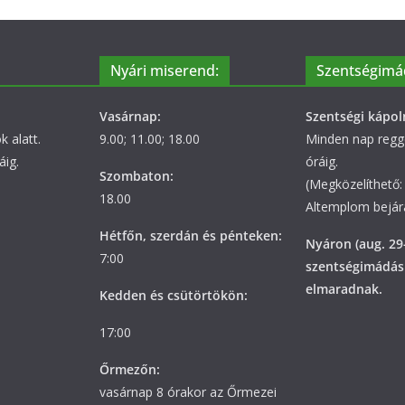
Nyári miserend:
Szentségimá
Vasárnap:
Szentségi kápol
 alatt.
9.00; 11.00; 18.00
Minden nap regge
áig.
óráig.
Szombaton:
(Megközelíthető: 
18.00
Altemplom bejára
Hétfőn, szerdán és pénteken:
Nyáron (aug. 29
7:00
szentségimádás
elmaradnak.
Kedden és csütörtökön:
17:00
Őrmezőn:
vasárnap 8 órakor az Őrmezei