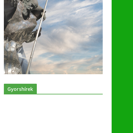
Gyorshírek