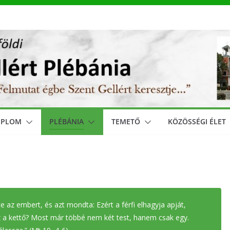
MPLOM
PLÉBÁNIA
TEMETŐ
KÖZÖSSÉGI ÉLET
 az embert, és azt mondta: Ezért a férfi elhagyja apját,
sz a kettő? Most már többé nem két test, hanem csak egy.