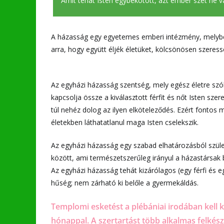
Amit tehát Isten egybekötött, azt ember szét ne vá
A házasság egy egyetemes emberi intézmény, melyben
arra, hogy együtt éljék életüket, kölcsönösen szeres
Az egyházi házasság szentség, mely egész életre szól
kapcsolja össze a kiválasztott férfit és nőt Isten sze
túl nehéz dolog az ilyen elköteleződés. Ezért fontos 
életekben láthatatlanul maga Isten cselekszik.
Az egyházi házasság egy szabad elhatározásból születe
között, ami természetszerűleg irányul a házastársa
Az egyházi házasság tehát kizárólagos (egy férfi és e
hűség; nem zárható ki belőle a gyermekáldás.
Templomi esketést a plébániai irodában kell k
hónappal. A szertartást több alkalmas felkész