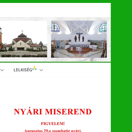
LELKISÉG