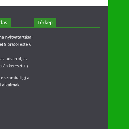
dás
Térkép
na nyitvatartása:
l 8 órától este 6
az udvarról, az
tán keresztül.)
-e szombatig) a
i alkalmak