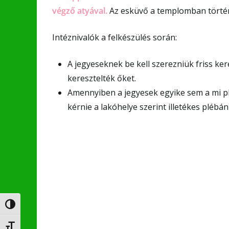
végző atyával.
Az esküvő a templomban történ
Intéznivalók a felkészülés során:
A jegyeseknek be kell szerezniük friss ker
keresztelték őket.
Amennyiben a jegyesek egyike sem a mi plé
kérnie a lakóhelye szerint illetékes plébáni
Nagy kontraszt váltása
Betűméret váltása