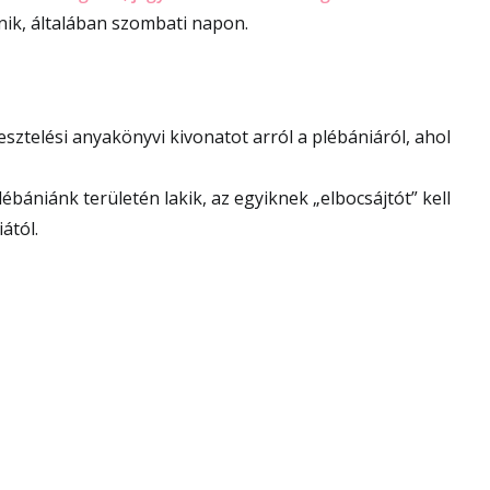
ik, általában szombati napon.
esztelési anyakönyvi kivonatot arról a plébániáról, ahol
bániánk területén lakik, az egyiknek „elbocsájtót” kell
ától.