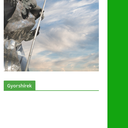
Gyorshírek