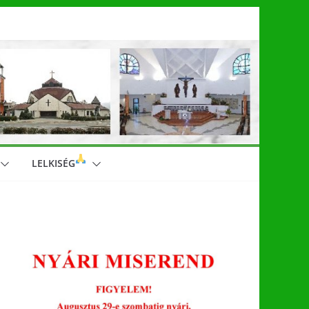
LELKISÉG