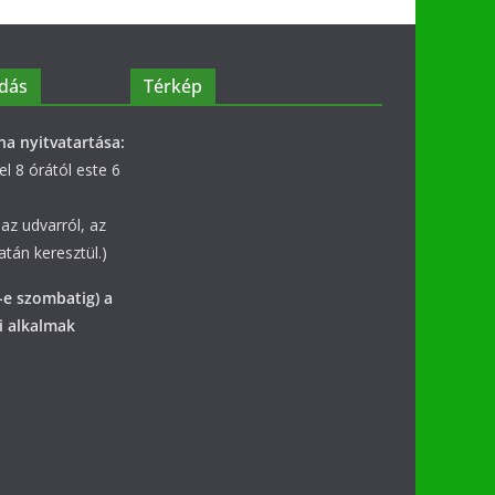
dás
Térkép
na nyitvatartása:
l 8 órától este 6
az udvarról, az
tán keresztül.)
-e szombatig) a
i alkalmak