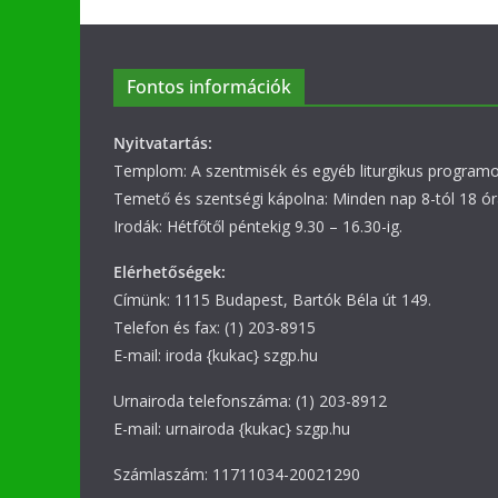
Fontos információk
Nyitvatartás:
Templom: A szentmisék és egyéb liturgikus programok
Temető és szentségi kápolna: Minden nap 8-tól 18 ór
Irodák: Hétfőtől péntekig 9.30 – 16.30-ig.
Elérhetőségek:
Címünk: 1115 Budapest, Bartók Béla út 149.
Telefon és fax: (1) 203-8915
E-mail: iroda {kukac} szgp.hu
Urnairoda telefonszáma: (1) 203-8912
E-mail: urnairoda {kukac} szgp.hu
Számlaszám: 11711034-20021290