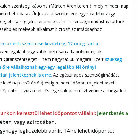
külön szentségi kápolna (Márton Áron terem), mely minden nap
i betérhet oda az Úr Jézus köszöntésére egy rövidebb vagy
ggel – a reggeli szentmise után – szentségimádást is tartunk
esebb és mélyebb alkalmat biztosít az imádsághoz.
n az esti szentmise kezdetéig, 17 óráig tart a
egyen legalább egy valaki biztosan a kápolnában, aki
ett Oltáriszentséget – nem hagyhatjuk magára. Ezért
szükség
előre vállalkoznak egy-egy legalább fél órányi
tan jelentkeznek is erre
.
Az egésznapos szentségimádást
e levő nap (csütörtök) estig minden időpontra jelentkezett
 időpontra, azután felelőssége valóban részt vennie a megadott
unkon keresztül lehet időpontot vállalni:
Jelentkezés a
yében, vagy az irodában.
yhogy legközelebb április 14-re lehet időpontot