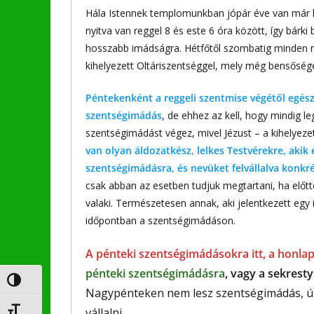
Hála Istennek templomunkban jópár éve van már 
nyitva van reggel 8 és este 6 óra között, így bárk
hosszabb imádságra. Hétfőtől szombatig minden re
kihelyezett Oltáriszentséggel, mely még bensőség
Péntekenként a reggeli szentmise végétől egésze
szentségimádás
, de ehhez az kell, hogy mindig l
szentségimádást végez, mivel Jézust – a kihelyez
van olyan áldozatkész, lelkes Testvérekre, akik 
szentségimádásra, és nevüket felvállalva konkré
csak abban az esetben tudjuk megtartani, ha előtt
valaki. Természetesen annak, aki jelentkezett egy
időpontban a szentségimádáson.
A pénteki szentségimádásokra itt, a honlap
pénteki szentségimádásra
, vagy a sekrest
Nagy kontraszt váltása
Nagypénteken nem lesz szentségimádás, úg
Betűméret váltása
vállalni.