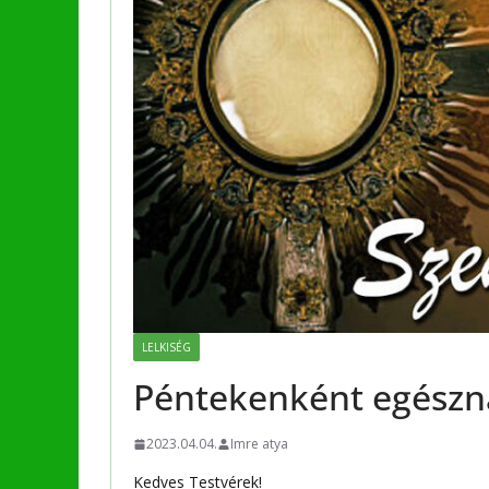
LELKISÉG
Péntekenként egészn
2023.04.04.
Imre atya
Kedves Testvérek!