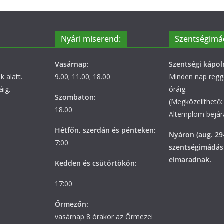
Nyári miserend:
Szentségimá
Vasárnap:
Szentségi kápol
 alatt.
9.00; 11.00; 18.00
Minden nap regge
áig.
óráig.
Szombaton:
(Megközelíthető: 
18.00
Altemplom bejára
Hétfőn, szerdán és pénteken:
Nyáron (aug. 29
7:00
szentségimádás
elmaradnak.
Kedden és csütörtökön:
17:00
Őrmezőn:
vasárnap 8 órakor az Őrmezei