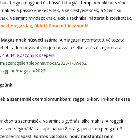
ban, hogy a nagyheti és húsvéti liturgiák templomunkban szépek
rnak és a passió énekeseinek, a sekrestyéseknek, a Szent Sír
knak, valamint mindazoknak, akik a technikai hátteret biztosították.
mekben gazdag, áldott ünnepet kívánunk!
tő Magazinnak húsvéti száma
. A magazin nyomtatott változata
 teheti, adományával járuljon hozzá az elkészítés és nyomtatás
. 450 Ft. Köszönjük szépen!
com/szentgellertplebania/docs/2023-1-3web2
//szgp.hu/magazin/2023-1
égzünk
.
ek a szentmisék templomunkban: reggel 9-kor, 11-kor és este
kban a szentmisék, valamint a gyónási alkalmak is. A reggeli
sz szentségimádás a kápolnában 8 óráig, pénteken pedig du. 5
 szentségimádást.
Fontos változás, hogy mostantól nem