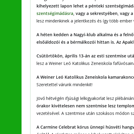
kihelyezett lapon lehet a pénteki szentségimád
szentségimádásra
, vagy a sekrestyében, vagy a
lesz mindenkinek a jelentkezés és így több ember 
A héten kedden a Nagyi-klub alkalma és a felnőt
elsőáldozói és a bérmálkozói hittan is.
Az Apakl
Csütörtökön, április 13-án az esti szentmise ut
lesz a Weiner Leó Katolikus Zeneiskola fafúvósa
A Weiner Leó Katolikus Zeneiskola kamarakonce
Szeretettel várunk mindenkit!
Jövő hétvégén ifjúsági lelkigyakorlat lesz plébáni
órakor kivételesen nem szentmise lesz templom
vezetésével. A szentmise után szokásos módon sz
A Carmine Celebrat kórus ünnepi húsvéti hang