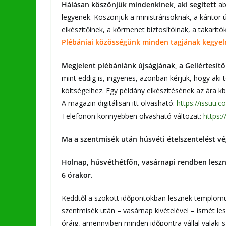
Hálásan köszönjük mindenkinek, aki segített
ab
legyenek. Köszönjük a ministránsoknak, a kántor ú
elkészítőinek, a körmenet biztosítóinak, a takarító
Plébániai közösségünk minden tagjának kegyel
Megjelent plébániánk újságjának, a Gellértesí
mint eddig is, ingyenes, azonban kérjük, hogy aki
költségeihez. Egy példány elkészítésének az ára kb
A magazin digitálisan itt olvasható:
https://issuu.
Telefonon könnyebben olvasható változat:
https:
Ma a szentmisék után húsvéti ételszentelést v
Holnap, húsvéthétfőn, vasárnapi rendben leszn
6 órakor.
Keddtől a szokott időpontokban lesznek templomun
szentmisék után – vasárnap kivételével – ismét le
óráig, amennyiben minden időpontra vállal valaki