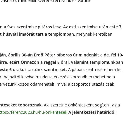
lvasható, mindenkit szeretettel hívunk és várunk!
n a 9-es szentmise gitáros lesz. Az esti szentmise után este 7
t húsvéti imaórát tart a templomban
, melynek keretében
án, április 30-án Erdő Péter bíboros úr mindenkit a de. fél 10-
érre, ezért Őrmezőn a reggel 8 órai, valamint templomunkban
 este 6 órakor tartunk szentmisét.
A pápai szentmisére nem kell
nem hajnaltól kezdve mindenki érkezési sorrendben mehet be a
zervezünk közös odamenetelt, mivel a csoportos utazás csak
nteseket toboroznak.
Aki szeretne önkéntesként segíteni, az a
ttps://ferenc2023.hu/hu/onkentesek
A jelentkezési határidő: