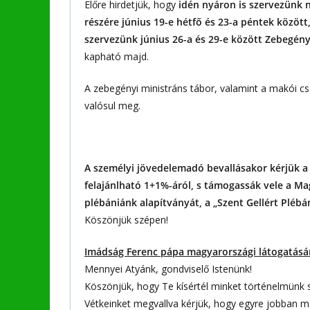
Előre hirdetjük, hogy
idén nyáron is szervezünk n
részére június 19-e hétfő és 23-a péntek között
szervezünk június 26-a és 29-e között Zebegén
kapható majd.
A zebegényi ministráns tábor, valamint a makói 
valósul meg.
A személyi jövedelemadó bevallásakor kérjük 
felajánlható 1+1%-áról, s támogassák vele a M
plébániánk alapítványát, a „Szent Gellért Pléb
Köszönjük szépen!
Imádság Ferenc pápa magyarországi látogatásár
Mennyei Atyánk, gondviselő Istenünk!
Köszönjük, hogy Te kísértél minket történelmünk 
Vétkeinket megvallva kérjük, hogy egyre jobban me