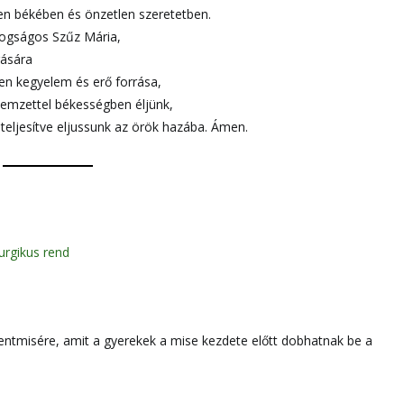
yen békében és önzetlen szeretetben.
ogságos Szűz Mária,
rására
en kegyelem és erő forrása,
emzettel békességben éljünk,
 teljesítve eljussunk az örök hazába. Ámen.
turgikus rend
zentmisére, amit a gyerekek a mise kezdete előtt dobhatnak be a