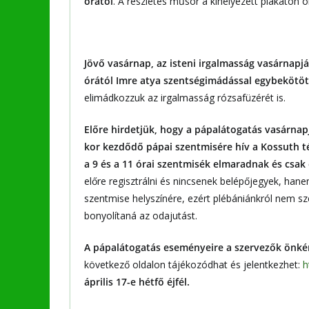
órától
. A részletes műsor a kihelyezett plakáton o
Jövő vasárnap, az isteni irgalmasság vasárnapjá
órától Imre atya szentségimádással egybekötöt
elimádkozzuk az irgalmasság rózsafüzérét is.
Előre hirdetjük, hogy a pápalátogatás vasárnapj
kor kezdődő pápai szentmisére hív a Kossuth t
a 9 és a 11 órai szentmisék elmaradnak és csak
előre regisztrálni és nincsenek belépőjegyek, ha
szentmise helyszínére, ezért plébániánkról nem s
bonyolítaná az odajutást.
A pápalátogatás eseményeire a szervezők önké
következő oldalon tájékozódhat és jelentkezhet:
h
április 17-e hétfő éjfél.