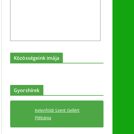
Közösségeink imája
Gyorshírek
Kelenföldi Szent Gellért
Plébánia