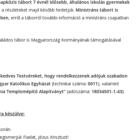
apközis tábort 7 évnél idősebb, általános iskolás gyermekek
,
a részleteket majd később hirdetjük.
Ministráns tábort is
yben
, erről a táborról további információ a ministráns csapatban
családos tábor is Magyarország Kormányának támogatásával
a kedves Testvéreket, hogy rendelkezzenek adójuk szabadon
agyar Katolikus Egyházat
(technikai száma:
0011
), valamint
ánia Templomépítő Alapítványt”
(adószáma:
18034501-1-43)
.
a készülve:
során.
gismerjük Fiadat, Jézus Krisztust!