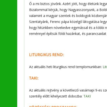
Ő a mi biztos jövőnk. Azért jött, hogy életünk leg
Bizalommal kérjük, hogy Nagyasszonyunk, a Bold
valamint a magyar szentek és boldogok közbenjá
Szentatyánk, Ferenc pápa közelgő látogatása legy
hogy hitünkben növekedve egymással és a többi n
reménnyel építsük földi hazánkat, és parancsaidat
LITURGIKUS REND:
Az aktuális heti liturgikus rend templomunkban:
Li
TAKI:
Az aktuális rejtvény a következő vasárnapi 9-es s
szentély előtt kihelyezett dobozba:
TAKI