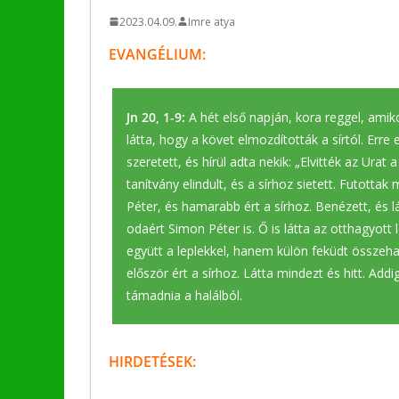
2023.04.09.
Imre atya
EVANGÉLIUM:
Jn 20, 1-9:
A hét első napján, kora reggel, ami
látta, hogy a követ elmozdították a sírtól. Erre
szeretett, és hírül adta nekik: „Elvitték az Urat
tanítvány elindult, és a sírhoz sietett. Futotta
Péter, és hamarabb ért a sírhoz. Benézett, és 
odaért Simon Péter is. Ő is látta az otthagyott 
együtt a leplekkel, hanem külön feküdt összeha
először ért a sírhoz. Látta mindezt és hitt. Ad
támadnia a halálból.
HIRDETÉSEK: