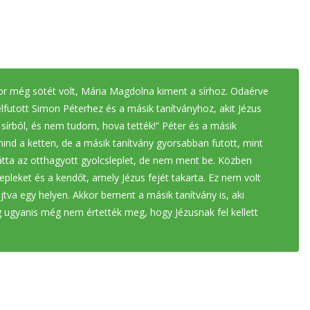
kor még sötét volt, Mária Magdolna kiment a sírhoz. Odaérve
 elfutott Simon Péterhez és a másik tanítványhoz, akit Jézus
 a sírból, és nem tudom, hova tették!” Péter és a másik
k mind a ketten, de a másik tanítvány gyorsabban futott, mint
látta az otthagyott gyolcsleplet, de nem ment be. Közben
lepleket és a kendőt, amely Jézus fejét takarta. Ez nem volt
jtva egy helyen. Akkor bement a másik tanítvány is, aki
dig ugyanis még nem értették meg, hogy Jézusnak fel kellett