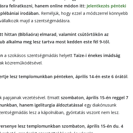
ásra feliratkozni, hanem online módon itt:
Jelentkezés pénteki
 plébániai irodában.
Reméljük, hogy ezzel a módszerrel könnyebb
vállalkozik majd a szentségimádásra.
t hittan (Bibliaóra) elmarad, valamint csütörtökön az
ub alkalma meg lesz tartva most kedden este fél 9-től.
án
a szokásos szentségimádás helyett
Taize-i énekes imádság
inak közreműködésével.
rtje lesz templomunkban pénteken, április 14-én este 6 órától
.
ánk papjainak vezetésével. Emiatt
szombaton, április 15-én reggel 7
unkban, hanem igeliturgia áldoztatással
egy diakónusunk
entségimádás lesz a kápolnában, gyóntatás viszont nem lesz.
versenye lesz templomunkban szombaton, április 15-én du. 4