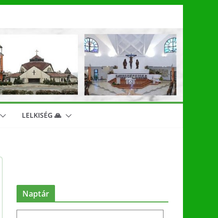
LELKISÉG 🙏
Naptár