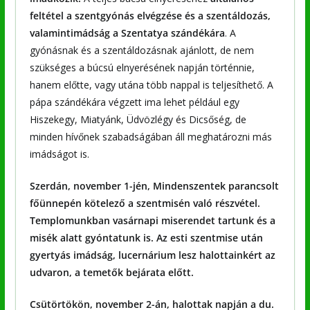
feltétel a szentgyónás elvégzése és a szentáldozás,
valamintimádság a Szentatya szándékára
. A
gyónásnak és a szentáldozásnak ajánlott, de nem
szükséges a búcsú elnyerésének napján történnie,
hanem előtte, vagy utána több nappal is teljesíthető. A
pápa szándékára végzett ima lehet például egy
Hiszekegy, Miatyánk, Üdvözlégy és Dicsőség, de
minden hívőnek szabadságában áll meghatározni más
imádságot is.
Szerdán, november 1-jén, Mindenszentek parancsolt
főünnepén kötelező a szentmisén való részvétel.
Templomunkban vasárnapi miserendet tartunk és a
misék alatt gyóntatunk is. Az esti szentmise után
gyertyás imádság, lucernárium lesz halottainkért az
udvaron, a temetők bejárata előtt.
Csütörtökön, november 2-án, halottak napján a du.