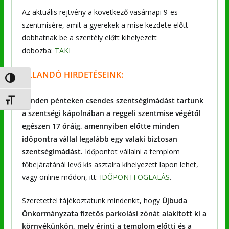
Az aktuális rejtvény a következő vasárnapi 9-es
szentmisére, amit a gyerekek a mise kezdete előtt
dobhatnak be a szentély előtt kihelyezett
dobozba:
TAKI
ÁLLANDÓ HIRDETÉSEINK:
Nagy kontraszt váltása
Minden pénteken csendes szentségimádást tartunk
Betűméret váltása
a szentségi kápolnában a reggeli szentmise végétől
egészen 17 óráig, amennyiben előtte minden
időpontra vállal legalább egy valaki biztosan
szentségimádást.
Időpontot vállalni a templom
főbejáratánál levő kis asztalra kihelyezett lapon lehet,
vagy online módon, itt:
IDŐPONTFOGLALÁS
.
Szeretettel tájékoztatunk mindenkit, hogy
Újbuda
Önkormányzata fizetős parkolási zónát alakított ki a
környékünkön, mely érinti a templom előtti és a