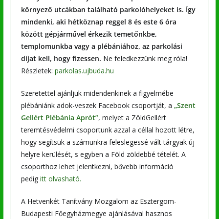
környező utcákban található parkolóhelyeket is. Így
mindenki, aki hétköznap reggel 8 és este 6 óra
között gépjárművel érkezik
temetőnkbe,
templomunkba vagy a plébániához
, az parkolási
díjat kell, hogy fizessen.
Ne feledkezzünk meg róla!
Részletek:
parkolas.ujbuda.hu
Szeretettel ajánljuk midendenkinek a figyelmébe
plébániánk adok-veszek Facebook csoportját, a
„Szent
Gellért Plébánia Aprót”
, melyet a ZöldGellért
teremtésvédelmi csoportunk azzal a céllal hozott létre,
hogy segítsük a számunkra feleslegessé vált tárgyak új
helyre kerülését, s egyben a Föld zöldebbé tételét. A
csoporthoz lehet jelentkezni, bővebb információ
pedig
itt olvasható.
A Hetvenkét Tanítvány Mozgalom az Esztergom-
Budapesti Főegyházmegye ajánlásával hasznos