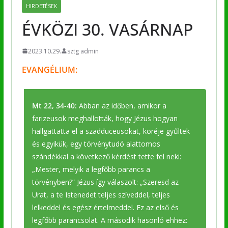
HIRDETÉSEK
ÉVKÖZI 30. VASÁRNAP
2023.10.29.
sztg admin
EVANGÉLIUM:
Mt 22, 34-40:
Abban az időben, amikor a
farizeusok meghallották, hogy Jézus hogyan
hallgattatta el a szadduceusokat, köréje gyűltek
és egyikük, egy törvénytudó alattomos
szándékkal a következő kérdést tette fel neki:
„Mester, melyik a legfőbb parancs a
törvényben?” Jézus így válaszolt: „Szeresd az
Urat, a te Istenedet teljes szíveddel, teljes
lelkeddel és egész értelmeddel. Ez az első és
legfőbb parancsolat. A második hasonló ehhez: