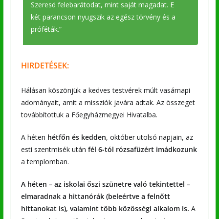
Szeresd felebarátodat, mint saját magadat. E
két parancson nyugszik az egész törvény és a
próféták.”
HIRDETÉSEK:
Hálásan köszönjük a kedves testvérek múlt vasárnapi
adományait, amit a missziók javára adtak. Az összeget
továbbítottuk a Főegyházmegyei Hivatalba.
A héten
hétfőn és kedden
, október utolsó napjain, az
esti szentmisék után
fél 6-tól rózsafüzért imádkozunk
a templomban.
A héten – az iskolai őszi szünetre való tekintettel –
elmaradnak a hittanórák (beleértve a felnőtt
hittanokat is), valamint több közösségi alkalom is.
A