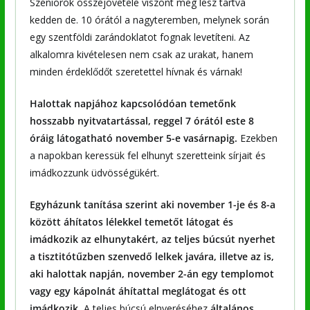
Szeniorok összejövetele viszont meg lesz tartva
kedden de. 10 órától a nagyteremben, melynek során
egy szentföldi zarándoklatot fognak levetíteni. Az
alkalomra kivételesen nem csak az urakat, hanem
minden érdeklődőt szeretettel hívnak és várnak!
Halottak napjához kapcsolódóan temetőnk
hosszabb nyitvatartással, reggel 7 órától este 8
óráig látogatható november 5-e vasárnapig.
Ezekben
a napokban keressük fel elhunyt szeretteink sírjait és
imádkozzunk üdvösségükért.
Egyházunk tanítása szerint aki november 1-je és 8-a
között áhítatos lélekkel temetőt látogat és
imádkozik az elhunytakért, az teljes búcsút nyerhet
a tisztitótűzben szenvedő lelkek javára, illetve az is,
aki halottak napján, november 2-án egy templomot
vagy egy kápolnát áhítattal meglátogat és ott
imádkozik.
A teljes búcsú elnyeréséhez
általános