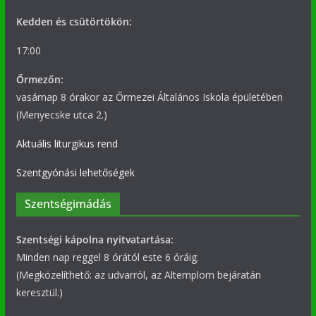
Kedden és csütörtökön:
17:00
Őrmezőn:
vasárnap 8 órakor az Őrmezei Általános Iskola épületében
(Menyecske utca 2.)
Aktuális liturgikus rend
Szentgyónási lehetőségek
Szentségimádás
Szentségi kápolna nyitvatartása:
Minden nap reggel 8 órától este 6 óráig.
(Megközelíthető: az udvarról, az Altemplom bejáratán
keresztül.)