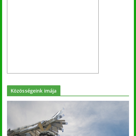
Közösségeink imája