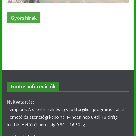
Gyorshírek
Fontos információk
Nyitvatartás:
Templom: A szentmisék és egyéb liturgikus programok alatt.
Temető és szentségi kápolna: Minden nap 8-tól 18 óráig.
Irodák: Hétfőtől péntekig 9.30 – 16.30-ig.