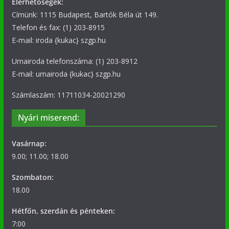
Elérhetőségek:
Címünk: 1115 Budapest, Bartók Béla út 149.
Telefon és fax: (1) 203-8915
E-mail: iroda {kukac} szgp.hu
Urnairoda telefonszáma: (1) 203-8912
E-mail: urnairoda {kukac} szgp.hu
Számlaszám: 11711034-20021290
Nyári miserend:
Vasárnap:
9.00; 11.00; 18.00
Szombaton:
18.00
Hétfőn, szerdán és pénteken:
7:00