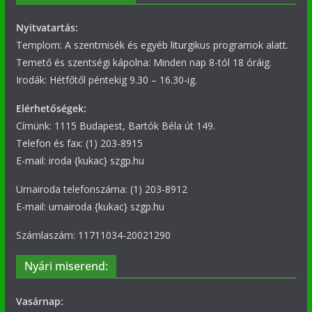
Nyitvatartás:
Templom: A szentmisék és egyéb liturgikus programok alatt.
Temető és szentségi kápolna: Minden nap 8-tól 18 óráig.
Irodák: Hétfőtől péntekig 9.30 – 16.30-ig.
Elérhetőségek:
Címünk: 1115 Budapest, Bartók Béla út 149.
Telefon és fax: (1) 203-8915
E-mail: iroda {kukac} szgp.hu
Urnairoda telefonszáma: (1) 203-8912
E-mail: urnairoda {kukac} szgp.hu
Számlaszám: 11711034-20021290
Nyári miserend:
Vasárnap: