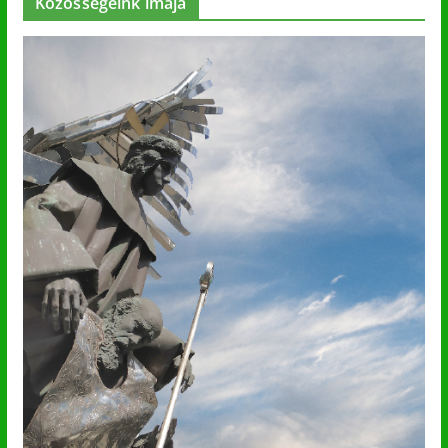
Közösségeink imája