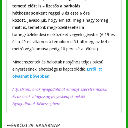
temető előtt is – fizetős a parkolás
hétköznaponként reggel 8 és este 6 óra
között.
Javasoljuk, hogy emiatt, meg a nagy tömeg
miatt is, temetőnk megközelítéséhez a
tömegközlekedési eszközöket vegyék igénybe. (A 19-es
és a 49-es villamos a templom előtt áll meg, az M4-es
metró végállomása pedig 10 perc séta tőlünk.)
Mindenszentek és halottak napjához teljes búcsú
elnyerésének lehetősége is kapcsolódik.
Erről itt
olvashat bővebben
.
Adj, Uram, örök nyugodalmat elhunyt szeretteinknek!
És az örök világosság fényeskedjék nekik!
Nyugodjanak békességben!
ÉVKÖZI 29. VASÁRNAP