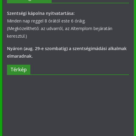
Szentségi kápolna nyitvatartása:
Minden nap reggel 8 órától este 6 óráig.
(Megközelíthető: az udvarról, az Altemplom bejáratán
keresztül.)
Nyáron (aug. 29-e szombatig) a szentségimádási alkalmak
elmaradnak.
Térkép