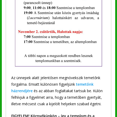
Az ünnepek alatt jelentősen megnövekszik temetőnk
forgalma. Emiatt különösen figyeljünk
temetőnk
házrendjére
és az abban foglaltakat tartsuk be. Külön
felhívjuk a figyelmet arra, hogy a temetőben gyertyát,
illetve mécsest csak a kijelölt helyeken szabad égetni.
FIGYELEM!
Környékünkön – így a templom és a