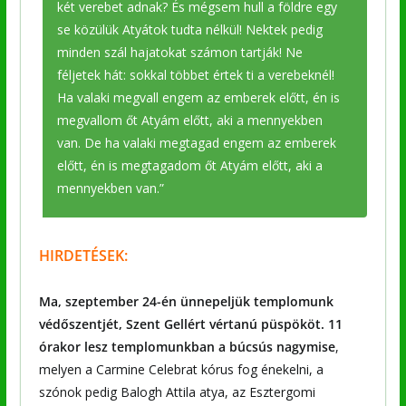
két verebet adnak? És mégsem hull a földre egy
se közülük Atyátok tudta nélkül! Nektek pedig
minden szál hajatokat számon tartják! Ne
féljetek hát: sokkal többet értek ti a verebeknél!
Ha valaki megvall engem az emberek előtt, én is
megvallom őt Atyám előtt, aki a mennyekben
van. De ha valaki megtagad engem az emberek
előtt, én is megtagadom őt Atyám előtt, aki a
mennyekben van.”
HIRDETÉSEK:
Ma, szeptember 24-én ünnepeljük templomunk
védőszentjét, Szent Gellért vértanú püspököt. 11
órakor lesz templomunkban a búcsús nagymise
,
melyen a Carmine Celebrat kórus fog énekelni, a
szónok pedig Balogh Attila atya, az Esztergomi