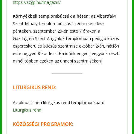
https://szgp.hu/magazin/
Környékbeli templombúcsúk a héten:
az Albertfalvi
Szent Mihály-templom búcsús szentmiséje lesz
pénteken, szeptember 29-én este 7 órakor; a
Gazdagréti Szent Angyalok-templomban pedig a közös
espereskerületi búcsús szentmise október 2-án, hétfőn
este negyed 8-kor lesz. Ha időnk engedi, vegyünk részt
minél többen ezeken az ünnepi szentmiséken!
LITURGIKUS REND:
Az aktuális heti liturgikus rend templomunkban:
Liturgikus rend
KÖZÖSSÉGI PROGRAMOK: