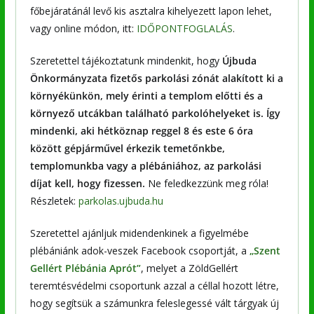
főbejáratánál levő kis asztalra kihelyezett lapon lehet,
vagy online módon, itt:
IDŐPONTFOGLALÁS
.
Szeretettel tájékoztatunk mindenkit, hogy
Újbuda
Önkormányzata fizetős parkolási zónát alakított ki a
környékünkön, mely érinti a templom előtti és a
környező utcákban található parkolóhelyeket is. Így
mindenki, aki hétköznap reggel 8 és este 6 óra
között gépjárművel érkezik
temetőnkbe,
templomunkba vagy a plébániához
, az parkolási
díjat kell, hogy fizessen.
Ne feledkezzünk meg róla!
Részletek:
parkolas.ujbuda.hu
Szeretettel ajánljuk midendenkinek a figyelmébe
plébániánk adok-veszek Facebook csoportját, a
„Szent
Gellért Plébánia Aprót”
, melyet a ZöldGellért
teremtésvédelmi csoportunk azzal a céllal hozott létre,
hogy segítsük a számunkra feleslegessé vált tárgyak új