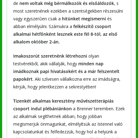
de
nem voltak még bérmálkozók és elsőáldozók
, s
most szeretnének ezekben a szentségekben részesülni
vagy egyszerűen csak a
hitünket megismerni
és
abban elmélyülni. Számukra a
felkészítő csoport
alkalmai hétfőnként lesznek este fél 8-tól, az első
alkalom október 2-án.
Imakoszorút szeretnénk létrehozni
olyan
testvérekből, akik vállalják, hogy
minden nap
imádkoznak papi hivatásokért és a már felszentelt
papokért
. Aki szívesen vállalkozna erre az imádságra,
kérjük, hogy jelentkezzen a sekrestyében!
Tizenkét alkalmas keresztény művészetterápiás
csoport indul plébániánkon
a Brenner teremben. Ezek
az alkalmak segíthetnek abban, hogy jobban
megismerjük önmagunkat, elmélyítsük az Istennel való
kapcsolatunkat és felfedezzük, hogy hol a helyünk a