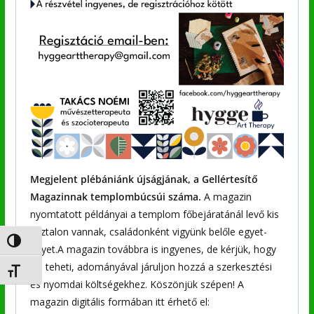
Megjelent plébániánk újságjának, a Gellértesítő
Magazinnak templombúcsúi száma.
A magazin
nyomtatott példányai a templom főbejáratánál levő kis
asztalon vannak, családonként vigyünk belőle egyet-
Nagy kontraszt váltása
egyet.A magazin továbbra is ingyenes, de kérjük, hogy
aki teheti, adományával járuljon hozzá a szerkesztési
Betűméret váltása
és nyomdai költségekhez. Köszönjük szépen! A
magazin digitális formában itt érhető el: