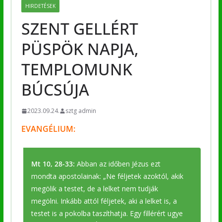
HIRDETÉSEK
SZENT GELLÉRT
PÜSPÖK NAPJA,
TEMPLOMUNK
BÚCSÚJA
2023.09.24.
sztg admin
EVANGÉLIUM:
Mt 10, 28-33:
Abban az időben Jézus ezt
mondta apostolainak: „Ne féljetek azoktól, akik
megölik a testet, de a lelket nem tudják
megölni. Inkább attól féljetek, aki a lelket is, a
testet is a pokolba taszíthatja. Egy fillérért ugye