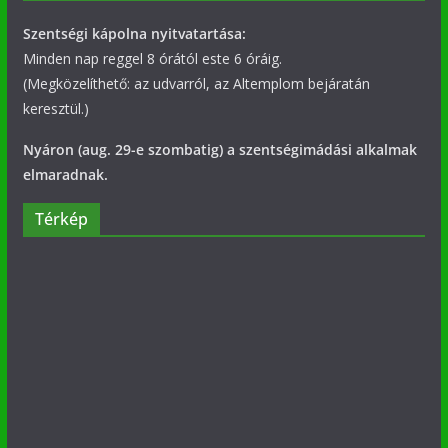
Szentségi kápolna nyitvatartása:
Minden nap reggel 8 órától este 6 óráig.
(Megközelíthető: az udvarról, az Altemplom bejáratán
keresztül.)
Nyáron (aug. 29-e szombatig) a szentségimádási alkalmak
elmaradnak.
Térkép