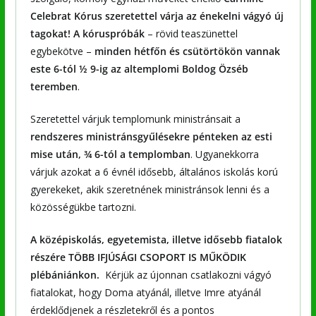
Celebrat Kórus szeretettel várja az énekelni vágyó új
tagokat! A kóruspróbák
– rövid teaszünettel
egybekötve –
minden hétfőn és csütörtökön vannak
este 6-tól ½ 9-ig az altemplomi Boldog Özséb
teremben
.
Szeretettel várjuk templomunk ministránsait a
rendszeres ministránsgyűlésekre pénteken az esti
mise után, ¾ 6-tól a templomban
. Ugyanekkorra
várjuk azokat a 6 évnél idősebb, általános iskolás korú
gyerekeket, akik szeretnének ministránsok lenni és a
közösségükbe tartozni.
A középiskolás, egyetemista, illetve idősebb fiatalok
részére TÖBB IFJÚSÁGI CSOPORT IS MŰKÖDIK
plébániánkon.
Kérjük az újonnan csatlakozni vágyó
fiatalokat, hogy Doma atyánál, illetve Imre atyánál
érdeklődjenek a részletekről és a pontos