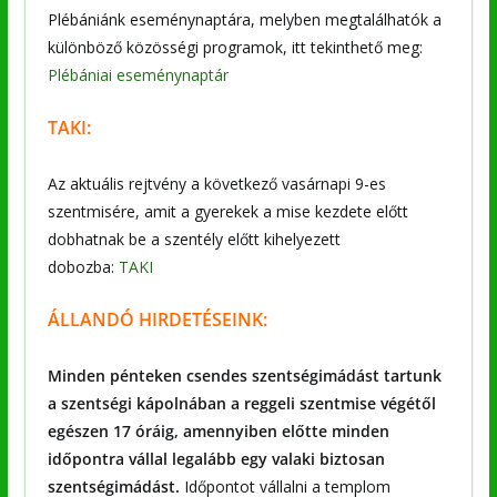
Plébániánk eseménynaptára, melyben megtalálhatók a
különböző közösségi programok, itt tekinthető meg:
Plébániai eseménynaptár
TAKI:
Az aktuális rejtvény a következő vasárnapi 9-es
szentmisére, amit a gyerekek a mise kezdete előtt
dobhatnak be a szentély előtt kihelyezett
dobozba:
TAKI
ÁLLANDÓ HIRDETÉSEINK:
Minden pénteken csendes szentségimádást tartunk
a szentségi kápolnában a reggeli szentmise végétől
egészen 17 óráig, amennyiben előtte minden
időpontra vállal legalább egy valaki biztosan
szentségimádást.
Időpontot vállalni a templom