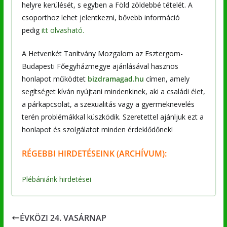
helyre kerülését, s egyben a Föld zöldebbé tételét. A
csoporthoz lehet jelentkezni, bővebb információ
pedig
itt olvasható.
A Hetvenkét Tanítvány Mozgalom az Esztergom-
Budapesti Főegyházmegye ajánlásával hasznos
honlapot működtet
bizdramagad.hu
címen, amely
segítséget kíván nyújtani mindenkinek, aki a családi élet,
a párkapcsolat, a szexualitás vagy a gyermeknevelés
terén problémákkal küszködik. Szeretettel ajánljuk ezt a
honlapot és szolgálatot minden érdeklődőnek!
RÉGEBBI
HIRDETÉSEINK (ARCHÍVUM):
Plébániánk hirdetései
ÉVKÖZI 24. VASÁRNAP