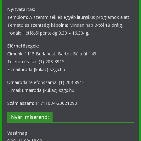
Nyitvatartás:
Templom: A szentmisék és egyéb liturgikus programok alatt.
Temető és szentségi kápolna: Minden nap 8-tól 18 óráig.
Irodák: Hétfőtől péntekig 9.30 – 16.30-ig.
Elérhetőségek:
Címünk: 1115 Budapest, Bartók Béla út 149.
Telefon és fax: (1) 203-8915
E-mail: iroda {kukac} szgp.hu
Urnairoda telefonszáma: (1) 203-8912
E-mail: urnairoda {kukac} szgp.hu
Számlaszám: 11711034-20021290
Nyári miserend:
Vasárnap:
9.00; 11.00; 18.00