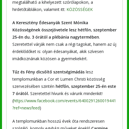
megtalálható a kihelyezett szórólapokon, a
hirdetőtáblákon, valamint itt:
KÖZÖSSÉGEK
A Keresztény Édesanyák Szent Mónika
Közösségének összejövetele lesz hétfőn, szeptember
25-én du. 3 órától a plébánia nagytermében
.
Szeretettel várják nem csak a régi tagokat, hanem az új
érdeklődőket is: olyan édesanyákat, akik szívesen
imádkoznának közösen a gyermekekért.
Tűz és Fény dicsőítő szentségimádás
lesz
templomunkban a Cor et Lumen Christi közösség
szervezésében szintén
hétfőn, szeptember 25-én este
7 órától.
Szeretettel hívunk és várunk mindenkit!
(
https://www.facebook.com/events/6400291260019441
?ref=newsfeed
)
A templomunkban hosszú évek óta rendszeresen
szolgáló, komoly egyházi műveket éneklő
Carmine