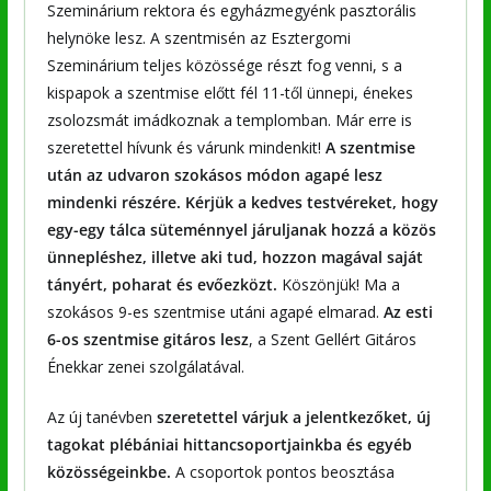
Szeminárium rektora és egyházmegyénk pasztorális
helynöke lesz. A szentmisén az Esztergomi
Szeminárium teljes közössége részt fog venni, s a
kispapok a szentmise előtt fél 11-től ünnepi, énekes
zsolozsmát imádkoznak a templomban. Már erre is
szeretettel hívunk és várunk mindenkit!
A szentmise
után az udvaron szokásos módon agapé lesz
mindenki részére. Kérjük a kedves testvéreket, hogy
egy-egy tálca süteménnyel járuljanak hozzá a közös
ünnepléshez, illetve aki tud, hozzon magával saját
tányért, poharat és evőezközt.
Köszönjük! Ma a
szokásos 9-es szentmise utáni agapé elmarad.
Az esti
6-os szentmise gitáros lesz
, a Szent Gellért Gitáros
Énekkar zenei szolgálatával.
Az új tanévben
szeretettel várjuk a jelentkezőket, új
tagokat plébániai hittancsoportjainkba és egyéb
közösségeinkbe.
A csoportok pontos beosztása