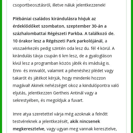
csoportbeosztásról, illetve náluk jelentkezzenek!
Plébániai családos kirándulásra hívjuk az
érdeklődőket szombaton, szeptember 30-án a
százhalombattai Régészeti Parkba. A találkozó de.
10 órakor lesz a Régészeti Park parkolójánál
, a
visszaérkezés pedig szintén oda lesz du. fél 4 körül. A
kirándulás távja csupán 6 km lesz, de a gyalogláson
kívül lesz a programban közös játék és imádság is.
Enni- és innivalót, valamint a pihenéshez plédet vagy
takarót és játékot kérjük, hogy mindenki hozzon
magával! Akinek nehézséget okoz a kiindulópontra való
eljutás, jelentkezzen Gertheis Antinál vagy a
sekrestyében, és megoldjuk a fuvart.
Imre atya szeretettel várja még azoknak a felnőtt
testvéreknek a jelentkezését,
akik nincsenek
megkeresztelve
, vagy ugyan meg vannak keresztelve,