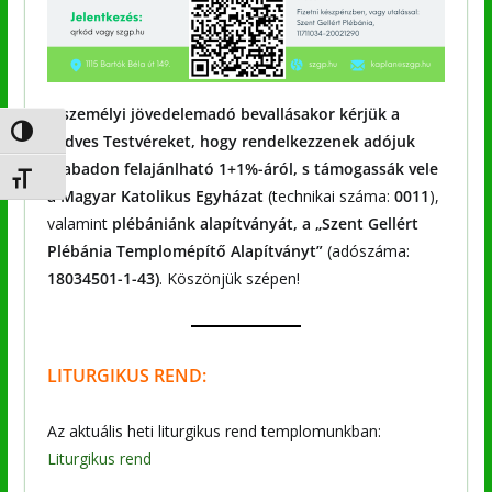
A személyi jövedelemadó bevallásakor kérjük a
Nagy kontraszt váltása
kedves Testvéreket, hogy rendelkezzenek adójuk
szabadon felajánlható 1+1%-áról, s támogassák vele
Betűméret váltása
a Magyar Katolikus Egyházat
(technikai száma:
0011
),
valamint
plébániánk alapítványát, a „Szent Gellért
Plébánia Templomépítő Alapítványt”
(adószáma:
18034501-1-43)
. Köszönjük szépen!
LITURGIKUS REND:
Az aktuális heti liturgikus rend templomunkban:
Liturgikus rend