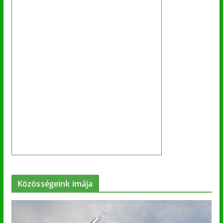
Közösségeink imája