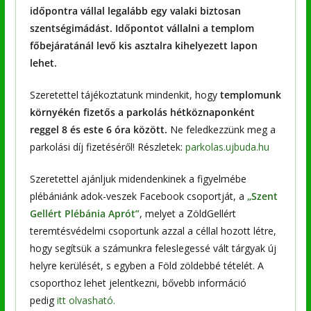
időpontra vállal legalább egy valaki biztosan
szentségimádást. Időpontot vállalni a templom
főbejáratánál levő kis asztalra kihelyezett lapon
lehet.
Szeretettel tájékoztatunk mindenkit, hogy
templomunk
környékén fizetős a parkolás hétköznaponként
reggel 8 és este 6 óra között.
Ne feledkezzünk meg a
parkolási díj fizetéséről! Részletek:
parkolas.ujbuda.hu
Szeretettel ajánljuk midendenkinek a figyelmébe
plébániánk adok-veszek Facebook csoportját, a
„Szent
Gellért Plébánia Aprót”
, melyet a ZöldGellért
teremtésvédelmi csoportunk azzal a céllal hozott létre,
hogy segítsük a számunkra feleslegessé vált tárgyak új
helyre kerülését, s egyben a Föld zöldebbé tételét. A
csoporthoz lehet jelentkezni, bővebb információ
pedig
itt olvasható.