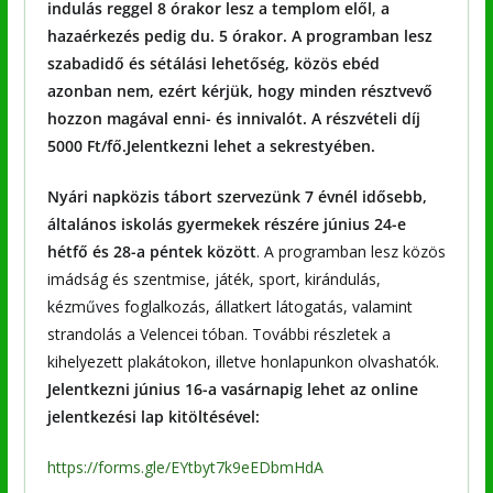
indulás reggel 8 órakor lesz a templom elől
,
a
hazaérkezés pedig du. 5 órakor. A programban lesz
szabadidő és sétálási lehetőség, közös ebéd
azonban nem, ezért kérjük, hogy minden résztvevő
hozzon magával enni- és innivalót. A részvételi díj
5000 Ft/fő.Jelentkezni lehet a sekrestyében.
Nyári napközis tábort szervezünk 7 évnél idősebb,
általános iskolás gyermekek részére június 24-e
hétfő és 28-a péntek között
. A programban lesz közös
imádság és szentmise, játék, sport, kirándulás,
kézműves foglalkozás, állatkert látogatás, valamint
strandolás a Velencei tóban. További részletek a
kihelyezett plakátokon, illetve honlapunkon olvashatók.
Jelentkezni június 16-a vasárnapig lehet az online
jelentkezési lap kitöltésével:
https://forms.gle/EYtbyt7k9eEDbmHdA