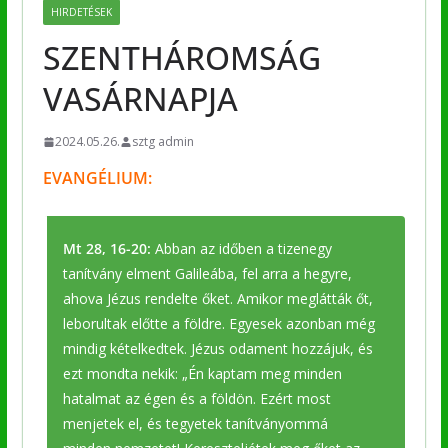
HIRDETÉSEK
SZENTHÁROMSÁG
VASÁRNAPJA
2024.05.26.
sztg admin
EVANGÉLIUM:
Mt 28, 16-20:
Abban az időben a tizenegy
tanítvány elment Galileába, fel arra a hegyre,
ahova Jézus rendelte őket. Amikor meglátták őt,
leborultak előtte a földre. Egyesek azonban még
mindig kételkedtek. Jézus odament hozzájuk, és
ezt mondta nekik: „Én kaptam meg minden
hatalmat az égen és a földön. Ezért most
menjetek el, és tegyetek tanítványommá