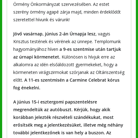
Örmény Önkormányzat szervezésében. Az estet
szerény örmény agapé zárja majd, minden érdeklődőt
szeretettel hívunk és várunk!
Jövő vasárnap, június 2-án Úrnapja lesz
, vagyis
Krisztus testének és vérének az ünnepe. Templomunk
hagyományához híven
a 9-es szentmise után tartjuk
az úrnapi körmenetet.
Különösen is hívjuk erre az
alkalomra az idén elsőáldozott gyermekeket, hogy a
körmeneten virágszirmokat szórjanak az Oltáriszentség
előtt.
A 11-es szentmisén a Carmine Celebrat kórus
fog énekelni.
A június 15-i esztergomi papszentelésre
megrendeltük az autóbuszt. Kérjük, hogy akik
korábban jelezték részvételi szándékukat, most
erősítsék meg a jelentkezésüket, illetve még néhány
további jelentkezőnek is van hely a buszon. Az