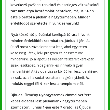
következő jövőbeni tervekről és esetleges változásokról
tart Imre atya beszámolót pénteken, május 31-én
este 6 órától a plébánia nagytermében. Minden
érdeklődőt szeretettel hívunk és várunk!
Nyárköszöntő plébániai kerékpártúrára hívunk
minden érdeklődőt szombaton
,
június 1-jén.
Az
úticél most Százhalombatta lesz, ahol egy réten
közösségi játék, lelki program és desszert vár
mindenkire. Jó állapotú és kellően felszerelt kerékpár,
sisak, esőkabát, hideg enni- és innivaló legyen
mindenkinél! A táv oda-vissza kb. 60 km lesz, de akinek
ez sok, az a hazautat vonattal megkönnyítheti.
Az
indulás reggel fél 9-kor lesz a templom elől.
Újbudai Örmény Gyöngyszemek címmel vetített
képes előadás lesz plébániánk nagytermében
szombaton, június 1-jén este 7 órától
az Újbudai