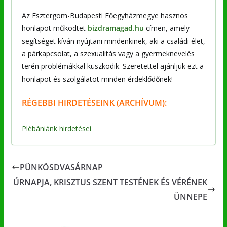
Az Esztergom-Budapesti Főegyházmegye hasznos
honlapot működtet
bizdramagad.hu
címen, amely
segítséget kíván nyújtani mindenkinek, aki a családi élet,
a párkapcsolat, a szexualitás vagy a gyermeknevelés
terén problémákkal küszködik. Szeretettel ajánljuk ezt a
honlapot és szolgálatot minden érdeklődőnek!
RÉGEBBI
HIRDETÉSEINK (ARCHÍVUM):
Plébániánk hirdetései
PÜNKÖSDVASÁRNAP
ÚRNAPJA, KRISZTUS SZENT TESTÉNEK ÉS VÉRÉNEK
ÜNNEPE