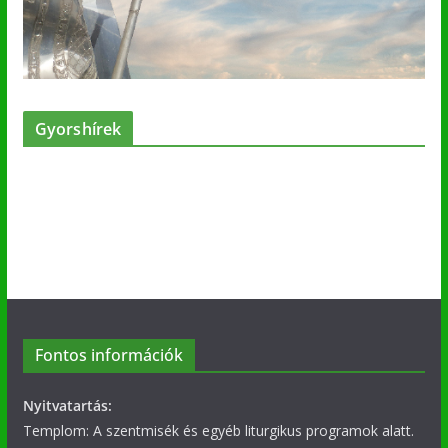
Gyorshírek
Fontos információk
Nyitvatartás:
Templom: A szentmisék és egyéb liturgikus programok alatt.