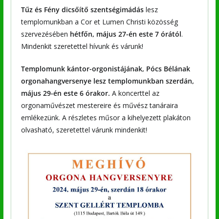
Tűz és Fény dicsőítő szentségimádás
lesz
templomunkban a Cor et Lumen Christi közösség
szervezésében
hétfőn, május 27-én este 7 órától
.
Mindenkit szeretettel hívunk és várunk!
Templomunk kántor-orgonistájának, Pócs Bélának
orgonahangversenye lesz templomunkban szerdán,
május 29-én este 6 órakor.
A koncerttel az
orgonaművészet mestereire és művész tanáraira
emlékezünk. A részletes műsor a kihelyezett plakáton
olvasható, szeretettel várunk mindenkit!