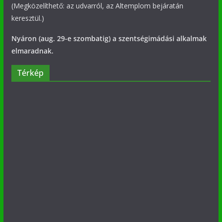
(Megközelíthető: az udvarról, az Altemplom bejáratán
keresztül.)
Nyáron (aug. 29-e szombatig) a szentségimádási alkalmak
elmaradnak.
Térkép