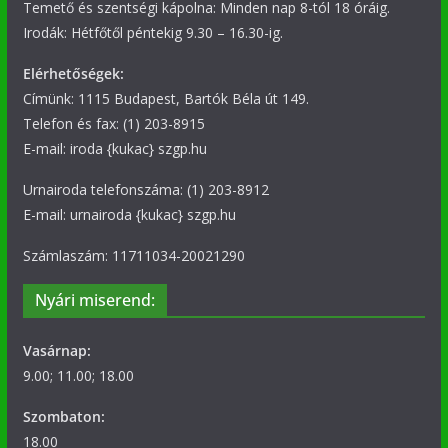
Temető és szentségi kápolna: Minden nap 8-tól 18 óráig.
Irodák: Hétfőtől péntekig 9.30 – 16.30-ig.
Elérhetőségek:
Címünk: 1115 Budapest, Bartók Béla út 149.
Telefon és fax: (1) 203-8915
E-mail: iroda {kukac} szgp.hu
Urnairoda telefonszáma: (1) 203-8912
E-mail: urnairoda {kukac} szgp.hu
Számlaszám: 11711034-20021290
Nyári miserend:
Vasárnap:
9.00; 11.00; 18.00
Szombaton:
18.00