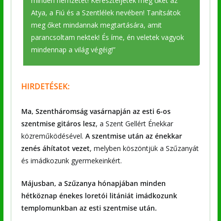
minden nemzetet! Kereszteljétek meg őket az
Atya, a Fiú és a Szentlélek nevében! Tanítsátok
meg őket mindannak megtartására, amit
parancsoltam nektek! És íme, én veletek vagyok
mindennap a világ végéig!”
HIRDETÉSEK:
Ma, Szentháromság vasárnapján az esti 6-os
szentmise gitáros lesz
, a Szent Gellért Énekkar
közreműködésével.
A szentmise után az énekkar
zenés áhítatot vezet
, melyben köszöntjük a Szűzanyát
és imádkozunk gyermekeinkért.
Májusban, a Szűzanya hónapjában minden
hétköznap énekes loretói litániát imádkozunk
templomunkban az esti szentmise után.