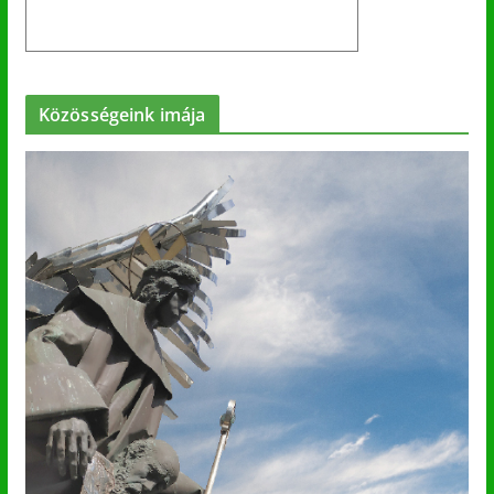
Közösségeink imája