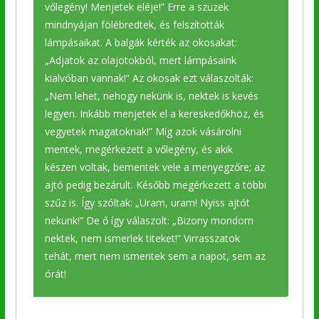
vőlegény! Menjetek eléje!” Erre a szüzek
mindnyájan fölébredtek, és felszították
lámpásaikat. A balgák kérték az okosakat:
„Adjatok az olajotokból, mert lámpásaink
kialvóban vannak!” Az okosak ezt válaszolták:
„Nem lehet, nehogy nekünk is, nektek is kevés
legyen. Inkább menjetek el a kereskedőkhöz, és
vegyetek magatoknak!” Míg azok vásárolni
mentek, megérkezett a vőlegény, és akik
készen voltak, bementek vele a menyegzőre; az
ajtó pedig bezárult. Később megérkezett a többi
szűz is. Így szóltak: „Uram, uram! Nyiss ajtót
nekünk!” De ő így válaszolt: „Bizony mondom
nektek, nem ismerlek titeket!” Virrasszatok
tehát, mert nem ismeritek sem a napot, sem az
órát!