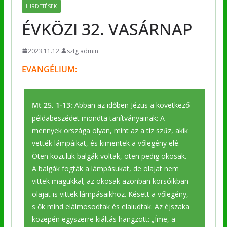
HIRDETÉSEK
ÉVKÖZI 32. VASÁRNAP
2023.11.12.
sztg admin
EVANGÉLIUM:
Mt 25, 1-13:
Abban az időben Jézus a következő
példabeszédet mondta tanítványainak: A
mennyek országa olyan, mint az a tíz szűz, akik
vették lámpáikat, és kimentek a vőlegény elé.
Öten közülük balgák voltak, öten pedig okosak.
A balgák fogták a lámpásukat, de olajat nem
vittek magukkal; az okosak azonban korsóikban
olajat is vittek lámpásaikhoz. Késett a vőlegény,
s ők mind elálmosodtak és elaludtak. Az éjszaka
közepén egyszerre kiáltás hangzott: „Íme, a