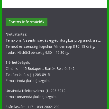
Fontos információk
Nyitvatartás:
Templom: A szentmisék és egyéb liturgikus programok alatt.
Temető és szentségi kápolna: Minden nap 8-tól 18 óráig.
Irodák: Hétfőtől péntekig 9.30 – 16.30-ig.
Elérhetőségek:
Címünk: 1115 Budapest, Bartók Béla út 149.
Telefon és fax: (1) 203-8915
E-mail: iroda {kukac} szgp.hu
Urnairoda telefonszáma: (1) 203-8912
E-mail: urnairoda {kukac} szgp.hu
Számlaszám: 11711034-20021290