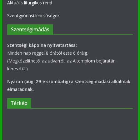
Aktuális liturgikus rend
Szentgyónási lehetőségek
Szentségimádás
Szentségi kápolna nyitvatartása:
Minden nap reggel 8 órától este 6 óráig.
(Megközelíthető: az udvarról, az Altemplom bejáratán
keresztül.)
Nyáron (aug. 29-e szombatig) a szentségimádási alkalmak
elmaradnak.
Térkép