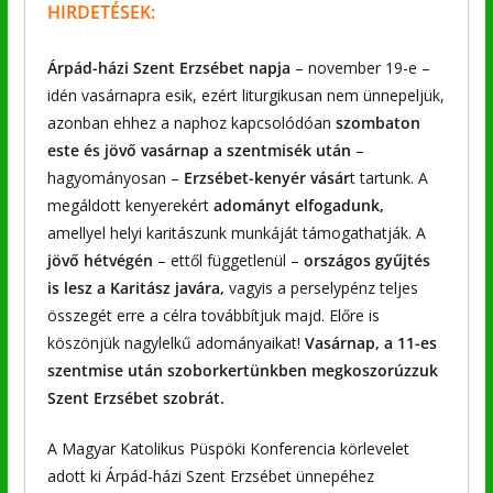
HIRDETÉSEK:
Árpád-házi Szent Erzsébet napja
– november 19-e –
idén vasárnapra esik, ezért liturgikusan nem ünnepeljük,
azonban ehhez a naphoz kapcsolódóan
szombaton
este és jövő vasárnap a szentmisék után
–
hagyományosan –
Erzsébet-kenyér vásár
t tartunk. A
megáldott kenyerekért
adományt elfogadunk,
amellyel helyi karitászunk munkáját támogathatják. A
jövő hétvégén
– ettől függetlenül –
országos gyűjtés
is lesz a Karitász javára,
vagyis a perselypénz teljes
összegét erre a célra továbbítjuk majd. Előre is
köszönjük nagylelkű adományaikat!
Vasárnap, a 11-es
szentmise után szoborkertünkben megkoszorúzzuk
Szent Erzsébet szobrát.
A Magyar Katolikus Püspöki Konferencia körlevelet
adott ki Árpád-házi Szent Erzsébet ünnepéhez