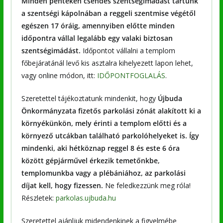
Minden pénteken csendes szentségimádást tartunk
a szentségi kápolnában a reggeli szentmise végétől
egészen 17 óráig, amennyiben előtte minden
időpontra vállal legalább egy valaki biztosan
szentségimádást.
Időpontot vállalni a templom
főbejáratánál levő kis asztalra kihelyezett lapon lehet,
vagy online módon, itt:
IDŐPONTFOGLALÁS
.
Szeretettel tájékoztatunk mindenkit, hogy
Újbuda
Önkormányzata fizetős parkolási zónát alakított ki a
környékünkön, mely érinti a templom előtti és a
környező utcákban található parkolóhelyeket is. Így
mindenki, aki hétköznap reggel 8 és este 6 óra
között gépjárművel érkezik
temetőnkbe,
templomunkba vagy a plébániához
, az parkolási
díjat kell, hogy fizessen.
Ne feledkezzünk meg róla!
Részletek:
parkolas.ujbuda.hu
Szeretettel ajánljuk midendenkinek a figyelmébe