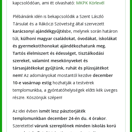
kapcsolódóan, ami itt olvasható:
MKPK Körlevél
Plébániánk idén is bekapcsolódik a Szent László
Társulat és a Rákóczi Szövetség által szervezett
karácsonyi ajándékgyűjtés
be, melynek során határon
túli,
külhoni magyar családokat, óvodákat, iskolákat
és gyermekotthonokat ajándékozhatunk meg.
Tartós élelmiszert és édességet, tisztálkodási
szereket, valamint mesekönyveket és
társasjátékokat gyűjtünk, ruhát és plüssjátékot
nem!
Az adományokat mostantól kezdve
december
10-e vasárnap estig
hozhatják a testvérek
templomunkba, a gyóntatóhelyiségek előtti kék üveges
részre. Köszönjük szépen!
Az idei évben
ismét lesz pásztorjáték
templomunkban december 24-én du. 4 órakor
.
Szeretettel
várunk szereplőnek minden iskolás korú