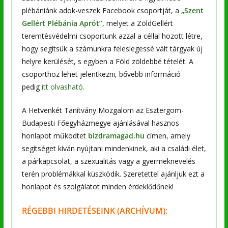
plébániánk adok-veszek Facebook csoportját, a
„Szent
Gellért Plébánia Aprót”
, melyet a ZöldGellért
teremtésvédelmi csoportunk azzal a céllal hozott létre,
hogy segítsük a számunkra feleslegessé vált tárgyak új
helyre kerülését, s egyben a Föld zöldebbé tételét. A
csoporthoz lehet jelentkezni, bővebb információ
pedig
itt olvasható.
A Hetvenkét Tanítvány Mozgalom az Esztergom-
Budapesti Főegyházmegye ajánlásával hasznos
honlapot működtet
bizdramagad.hu
címen, amely
segítséget kíván nyújtani mindenkinek, aki a családi élet,
a párkapcsolat, a szexualitás vagy a gyermeknevelés
terén problémákkal küszködik. Szeretettel ajánljuk ezt a
honlapot és szolgálatot minden érdeklődőnek!
RÉGEBBI
HIRDETÉSEINK (ARCHÍVUM):