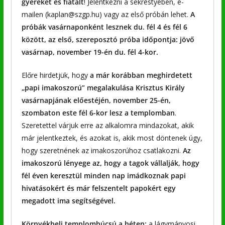
gyereket és fiatalt
! Jelentkezni a sekrestyében, e-
mailen (kaplan@szgp.hu) vagy az első próbán lehet.
A
próbák vasárnaponként lesznek du. fél 4 és fél 6
között, az első, szereposztó próba időpontja: jövő
vasárnap, november 19-én du. fél 4-kor.
Előre hirdetjük, hogy
a már korábban meghirdetett
„papi imakoszorú” megalakulása Krisztus Király
vasárnapjának előestéjén, november 25-én,
szombaton este fél 6-kor lesz a templomban
.
Szeretettel várjuk erre az alkalomra mindazokat, akik
már jelentkeztek, és azokat is, akik most döntenek úgy,
hogy szeretnének az imakoszorúhoz csatlakozni.
Az
imakoszorú lényege az, hogy a tagok vállalják, hogy
fél éven keresztül minden nap imádkoznak papi
hivatásokért és már felszentelt papokért egy
megadott ima segítségével.
Környékbeli templombúcsú a héten:
a lágymányosi