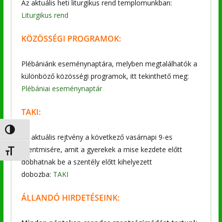
Az aktuális heti liturgikus rend templomunkban:
Liturgikus rend
KÖZÖSSÉGI PROGRAMOK:
Plébániánk eseménynaptára, melyben megtalálhatók a
különböző közösségi programok, itt tekinthető meg:
Plébániai eseménynaptár
TAKI:
Nagy kontraszt váltása
Az aktuális rejtvény a következő vasárnapi 9-es
szentmisére, amit a gyerekek a mise kezdete előtt
Betűméret váltása
dobhatnak be a szentély előtt kihelyezett
dobozba:
TAKI
ÁLLANDÓ HIRDETÉSEINK: