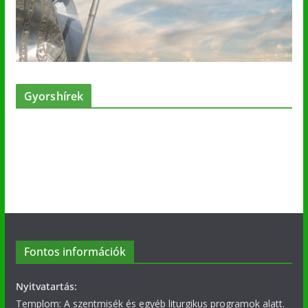
Gyorshírek
Fontos információk
Nyitvatartás:
Templom: A szentmisék és egyéb liturgikus programok alatt.