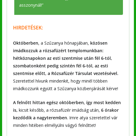
asszonynál!”
HIRDETÉSEK:
Októberben
, a Szűzanya hónapjában,
közösen
imádkozzuk a
rózsafüzért
templomunkban:
hétköznapokon az esti szentmise után fél 6-tól,
szombatonként pedig szintén fél 6-tól, az esti
szentmise előtt, a Rózsafüzér Társulat vezetésével.
Szeretettel hívunk mindenkit, hogy minél többen
imádkozzunk együtt a Szűzanya közbenjárását kérve!
A felnőtt hittan egész októberben
,
így most kedden
is,
kicsit később, a rózsafüzér imádság után,
6 órakor
kezdődik a nagyteremben
. Imre atya szeretettel vár
minden hitében elmélyülni vágyó felnőttet!