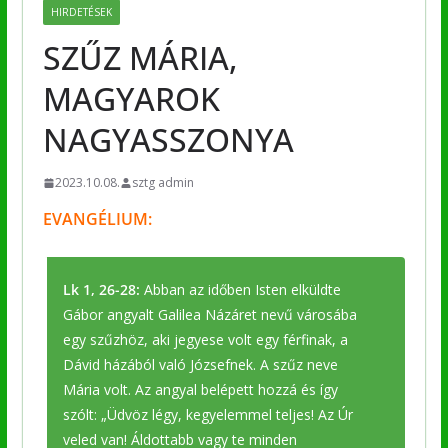
HIRDETÉSEK
SZŰZ MÁRIA,
MAGYAROK
NAGYASSZONYA
2023.10.08.
sztg admin
EVANGÉLIUM:
Lk 1, 26-28:
Abban az időben Isten elküldte
Gábor angyalt Galilea Názáret nevű városába
egy szűzhöz, aki jegyese volt egy férfinak, a
Dávid házából való Józsefnek. A szűz neve
Mária volt. Az angyal belépett hozzá és így
szólt: „Üdvöz légy, kegyelemmel teljes! Az Úr
veled van! Áldottabb vagy te minden