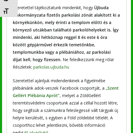
Szeretettel tájékoztatunk mindenkit, hogy
Újbuda
Betűméret váltása
Önkormányzata fizetős parkolási zónát alakított ki a
környékünkön, mely érinti a templom előtti és a
környező utcákban található parkolóhelyeket is. Így
mindenki, aki hétköznap reggel 8 és este 6 óra
között gépjárművel érkezik
temetőnkbe,
templomunkba vagy a plébániához
, az parkolási
díjat kell, hogy fizessen.
Ne feledkezzünk meg róla!
Részletek:
parkolas.ujbuda.hu
Szeretettel ajánljuk midendenkinek a figyelmébe
plébániánk adok-veszek Facebook csoportját, a
„Szent
Gellért Plébánia Aprót”
, melyet a ZöldGellért
teremtésvédelmi csoportunk azzal a céllal hozott létre,
hogy segítsük a számunkra feleslegessé vált tárgyak új
helyre kerülését, s egyben a Föld zöldebbé tételét. A
csoporthoz lehet jelentkezni, bővebb információ
pedig
itt olvasható.