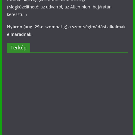
(Megközelíthető: az udvarról, az Altemplom bejáratán
keresztül.)
Nyáron (aug. 29-e szombatig) a szentségimádási alkalmak
elmaradnak.
Térkép