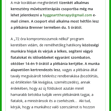
A már korábban meghirdetett
tizenkét alkalmas
keresztény művészetterápiás csoportba még ma
lehet jelentkezni a
hyggearttherapy@gmail.com
e-
mail címen. A csoport első alkalma most hétfőn lesz
a plébánia Brenner termében du. 5 órától.
A „72 óra kompromisszumok nélkül” program
keretében vidám, de remélhetőleg hatékony
közösségi
munkára hívjuk és várjuk a lelkes, segíteni vágyó
fiatalokat és idősebbeket egyaránt szombaton,
október 14-én 9 órától a plébánia kertjébe. A munka
alapvetően kertrendezés lesz,
vagyis a plébánia által
tavaly megvásárolt telekrész rendberakása (bozótírtás,
az értéktelen fák kivágása, szemétszedés), annak
érdekében, hogy az új földsávot azután minél
hamarabb birtokba tudják venni plébániánk tagjai, a
fiatalok, a ministránsok és a cserkészek… Aki tud,
kérjük, hogy a munkához való szerszámot is hozzon