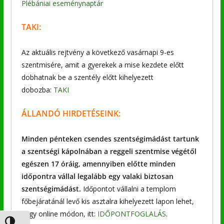
Plébániai eseménynaptár
TAKI:
Az aktuális rejtvény a következő vasárnapi 9-es
szentmisére, amit a gyerekek a mise kezdete előtt
dobhatnak be a szentély előtt kihelyezett
dobozba:
TAKI
ÁLLANDÓ HIRDETÉSEINK:
Minden pénteken csendes szentségimádást tartunk
a szentségi kápolnában a reggeli szentmise végétől
egészen 17 óráig, amennyiben előtte minden
időpontra vállal legalább egy valaki biztosan
szentségimádást.
Időpontot vállalni a templom
főbejáratánál levő kis asztalra kihelyezett lapon lehet,
vagy online módon, itt:
IDŐPONTFOGLALÁS
.
Nagy kontraszt váltása