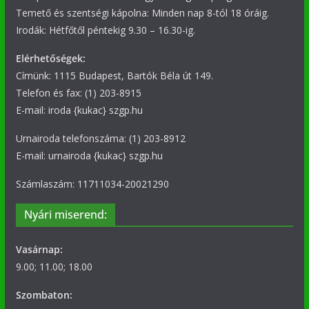
Temető és szentségi kápolna: Minden nap 8-tól 18 óráig.
Irodák: Hétfőtől péntekig 9.30 – 16.30-ig.
Elérhetőségek:
Címünk: 1115 Budapest, Bartók Béla út 149.
Telefon és fax: (1) 203-8915
E-mail: iroda {kukac} szgp.hu
Urnairoda telefonszáma: (1) 203-8912
E-mail: urnairoda {kukac} szgp.hu
Számlaszám: 11711034-20021290
Nyári miserend:
Vasárnap:
9.00; 11.00; 18.00
Szombaton: