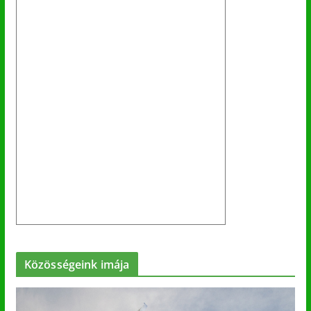
Közösségeink imája