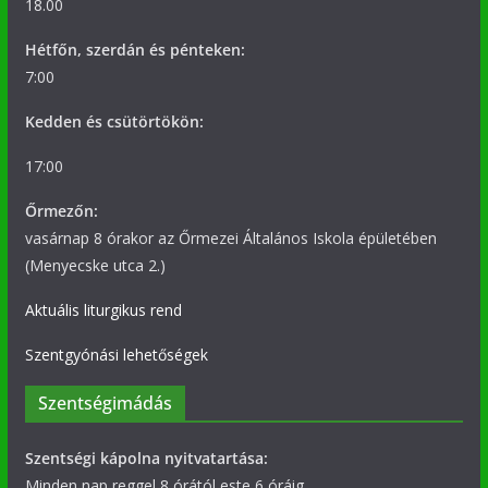
18.00
Hétfőn, szerdán és pénteken:
7:00
Kedden és csütörtökön:
17:00
Őrmezőn:
vasárnap 8 órakor az Őrmezei Általános Iskola épületében
(Menyecske utca 2.)
Aktuális liturgikus rend
Szentgyónási lehetőségek
Szentségimádás
Szentségi kápolna nyitvatartása:
Minden nap reggel 8 órától este 6 óráig.