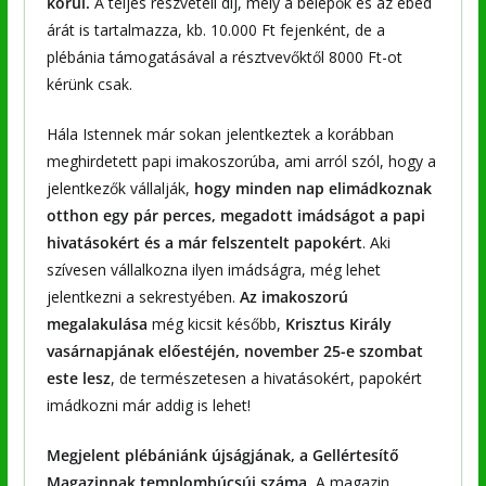
körül.
A teljes részvételi díj, mely a belépők és az ebéd
árát is tartalmazza, kb. 10.000 Ft fejenként, de a
plébánia támogatásával a résztvevőktől 8000 Ft-ot
kérünk csak.
Hála Istennek már sokan jelentkeztek a korábban
meghirdetett papi imakoszorúba, ami arról szól, hogy a
jelentkezők vállalják,
hogy minden nap elimádkoznak
otthon egy pár perces, megadott imádságot a papi
hivatásokért és a már felszentelt papokért
. Aki
szívesen vállalkozna ilyen imádságra, még lehet
jelentkezni a sekrestyében.
Az imakoszorú
megalakulása
még kicsit később,
Krisztus Király
vasárnapjának előestéjén, november 25-e szombat
este lesz
, de természetesen a hivatásokért, papokért
imádkozni már addig is lehet!
Megjelent plébániánk újságjának, a Gellértesítő
Magazinnak templombúcsúi száma.
A magazin