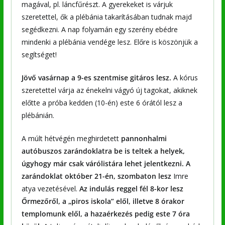
magával, pl. láncfűrészt. A gyerekeket is várjuk
szeretettel, ők a plébánia takarításában tudnak majd
segédkezni. A nap folyamán egy szerény ebédre
mindenki a plébánia vendége lesz. Előre is köszönjük a
segítséget!
Jövő vasárnap a 9-es szentmise gitáros lesz.
A kórus
szeretettel várja az énekelni vágyó új tagokat, akiknek
előtte a próba kedden (10-én) este 6 órától lesz a
plébánián.
A múlt hétvégén meghirdetett
pannonhalmi
autóbuszos zarándoklatra be is teltek a helyek,
úgyhogy már csak várólistára lehet jelentkezni. A
zarándoklat október 21-én, szombaton lesz
Imre
atya vezetésével.
Az indulás reggel fél 8-kor lesz
Őrmezőről, a „piros iskola” elől, illetve 8 órakor
templomunk elől, a hazaérkezés pedig este 7 óra