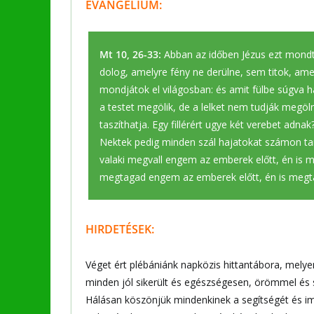
EVANGÉLIUM:
Mt 10, 26-33:
Abban az időben Jézus ezt mondta
dolog, amelyre fény ne derülne, sem titok, ame
mondjátok el világosban: és amit fülbe súgva ha
a testet megölik, de a lelket nem tudják megölni. 
taszíthatja. Egy fillérért ugye két verebet adna
Nektek pedig minden szál hajatokat számon tartj
valaki megvall engem az emberek előtt, én is 
megtagad engem az emberek előtt, én is megt
HIRDETÉSEK:
Véget ért plébániánk napközis hittantábora, melye
minden jól sikerült és egészségesen, örömmel és
Hálásan köszönjük mindenkinek a segítségét és im