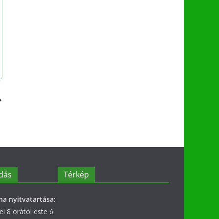
dás
Térkép
na nyitvatartása:
l 8 órától este 6