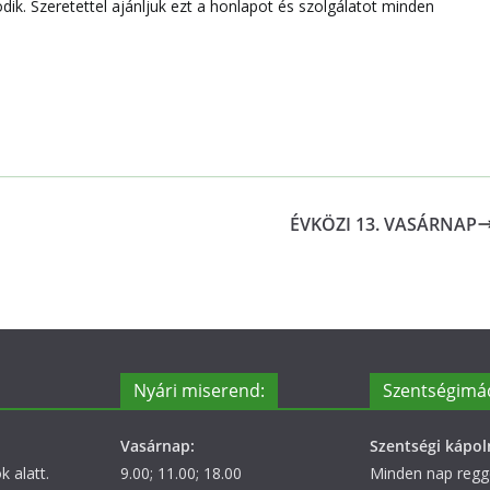
k. Szeretettel ajánljuk ezt a honlapot és szolgálatot minden
ÉVKÖZI 13. VASÁRNAP
Nyári miserend:
Szentségimá
Vasárnap:
Szentségi kápol
 alatt.
9.00; 11.00; 18.00
Minden nap regge