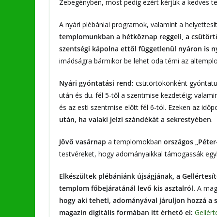
Zebegényben, most pedig ezért kérjük a kedves t
A nyári plébániai programok, valamint a helyette
templomunkban a hétköznap reggeli, a csütörtö
szentségi kápolna ettől függetlenül nyáron is 
imádságra bármikor be lehet oda térni az altemplo
Nyári gyóntatási rend:
csütörtökönként gyóntatun
után és du. fél 5-től a szentmise kezdetéig; valam
és az esti szentmise előtt fél 6-tól. Ezeken az idő
után
,
ha valaki jelzi szándékát a sekrestyében
.
Jövő vasárnap
a templomokban
országos „Péter-
testvéreket, hogy adományaikkal támogassák eg
Elkészültek plébániánk újságjának, a Gellértes
templom főbejáratánál levő kis asztalról.
A mag
hogy aki teheti, adományával járuljon hozzá a 
magazin digitális formában itt érhető el:
Gellért