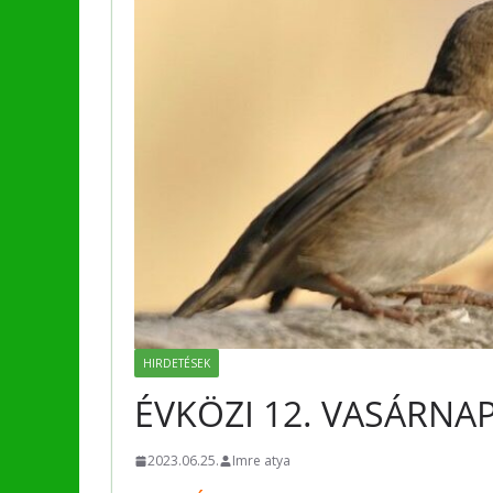
HIRDETÉSEK
ÉVKÖZI 12. VASÁRNA
2023.06.25.
Imre atya