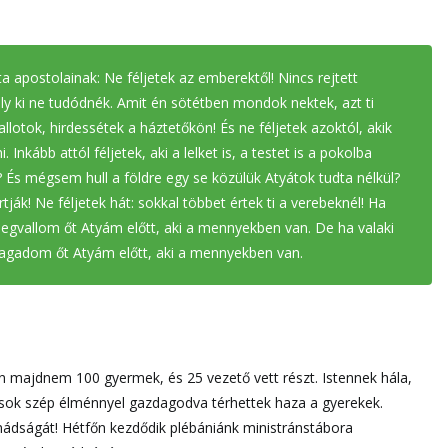
 apostolainak: Ne féljetek az emberektől! Nincs rejtett
ly ki ne tudódnék. Amit én sötétben mondok nektek, azt ti
llotok, hirdessétek a háztetőkön! És ne féljetek azoktól, akik
Inkább attól féljetek, aki a lelket is, a testet is a pokolba
k? És mégsem hull a földre egy se közülük Atyátok tudta nélkül?
ák! Ne féljetek hát: sokkal többet értek ti a verebeknél! Ha
megvallom őt Atyám előtt, aki a mennyekben van. De ha valaki
agadom őt Atyám előtt, aki a mennyekben van.
n majdnem 100 gyermek, és 25 vezető vett részt. Istennek hála,
 sok szép élménnyel gazdagodva térhettek haza a gyerekek.
ádságát! Hétfőn kezdődik plébániánk ministránstábora