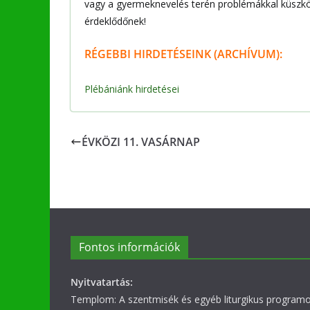
vagy a gyermeknevelés terén problémákkal küszködi
érdeklődőnek!
RÉGEBBI
HIRDETÉSEINK (ARCHÍVUM):
Plébániánk hirdetései
ÉVKÖZI 11. VASÁRNAP
Fontos információk
Nyitvatartás:
Templom: A szentmisék és egyéb liturgikus programok