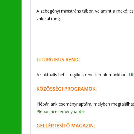
A zebegényi ministráns tábor, valamint a makói 
valósul meg.
LITURGIKUS REND:
Az aktuális heti liturgikus rend templomunkban:
Li
KÖZÖSSÉGI PROGRAMOK:
Plébániánk eseménynaptára, melyben megtalálható
Plébániai eseménynaptár
GELLÉRTESÍTŐ MAGAZIN: