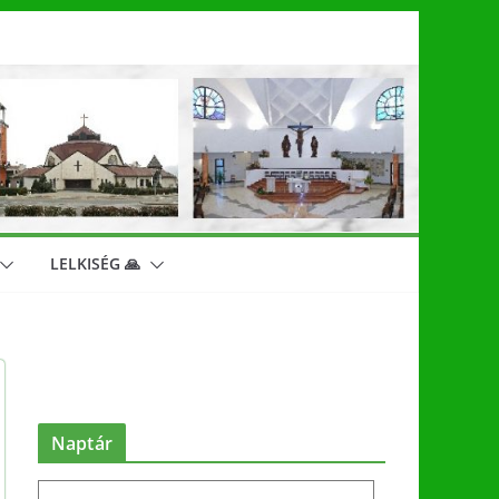
LELKISÉG 🙏
Naptár