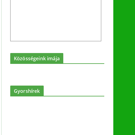
Közösségeink imája
Gyorshírek