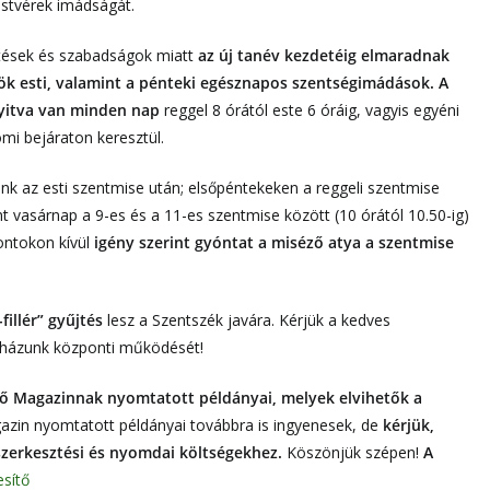
estvérek imádságát.
sítések és szabadságok miatt
az új tanév kezdetéig elmaradnak
k esti, valamint a pénteki egésznapos szentségimádások. A
nyitva van minden nap
reggel 8 órától este 6 óráig, vagyis egyéni
mi bejáraton keresztül.
k az esti szentmise után; elsőpéntekeken a reggeli szentmise
int vasárnap a 9-es és a 11-es szentmise között (10 órától 10.50-ig)
pontokon kívül
igény szerint gyóntat a miséző atya a szentmise
fillér” gyűjtés
lesz a Szentszék javára. Kérjük a kedves
yházunk központi működését!
ítő Magazinnak nyomtatott példányai, melyek elvihetők a
azin nyomtatott példányai továbbra is ingyenesek, de
kérjük,
szerkesztési és nyomdai költségekhez.
Köszönjük szépen!
A
esítő