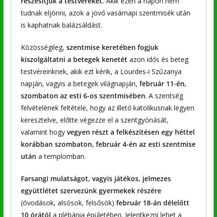
részesítjük a testvéreket.
Akik ezen a napon nem
tudnak eljönni, azok a jövő vasárnapi szentmisék után
is kaphatnak balázsáldást.
Közösségileg,
szentmise keretében fogjuk
kiszolgáltatni a betegek kenetét
azon idős és beteg
testvéreinknek, akik ezt kérik, a Lourdes-i Szűzanya
napján, vagyis a betegek világnapján,
február 11-én,
szombaton az esti 6-os szentmisében
. A szentség
felvételének feltétele, hogy az illető katolikusnak legyen
keresztelve, előtte végezze el a szentgyónását,
valamint hogy
vegyen részt a felkészítésen egy héttel
korábban szombaton, február 4-én az esti szentmise
után
a templomban.
Farsangi mulatságot, vagyis játékos, jelmezes
együttlétet szervezünk gyermekek részére
(óvodások, alsósok, felsősök)
február 18-án délelőtt
10 órától
a plébánia épületében. Jelentkezni lehet a