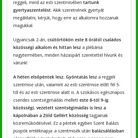
reggeli, mind az esti szentmisében
tartunk
gyertyaszentelést
. Akik szeretnének gyertyát
megáldatni, kérjük, hogy erre az alkalomra hozzanak
magukkal.
Ugyancsak 2-án,
csütörtökön este 8 órától családos
közösségi alkalom és hittan lesz
a plébánia
nagytermében, minden házaspárt szeretettel hívunk és
várunk!
A héten elsőpéntek lesz. Gyóntatás lesz
a reggeli
szentmise után, valamint az esti szentmise előtt fél 5-
től és az esti szentmise alatt is. A szokásos egésznapos
csendes szentségimádás mellett
este 8-tól 9-ig
közösségi, vezetett szentségimádás is lesz a
kápolnában a Zöld Gellért közösség
tagjainak
közreműködésével. Ez a péntek egyben Szent Balázs
püspök emléknapja: a szentmisék után
balázsáldásban