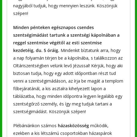
nagyjából tudjuk, hogy mennyien leszünk. Köszönjük
szépen!
Minden pénteken egésznapos csendes
szentségimádást tartunk a szentségi kápolnában a
reggel szentmise végétől az esti szentmise
kezdetéig, du. 5 óráig.
Mindenkit bíztatunk arra, hogy
a nap folyamán térjen be a kápolnába, s találkozzon az
Oltáriszentségben velünk levő Jézussal! Kérjük, hogy aki
biztosan tudja, hogy egy adott időpontban részt tud
venni a szentségimádáson, az írja be magát a templom
főbejáratánál, a kis asztalra kihelyezett lapon a
táblázatba, hogy minden időpontra legyen legalább egy
szentségőrző személy, és így meg tudjuk tartani a
szentségimádást. Köszönjük szépen!
Plébániánkon számos
házasközösség
működik,
ezekben a kis létszámú csoportokban házaspárok