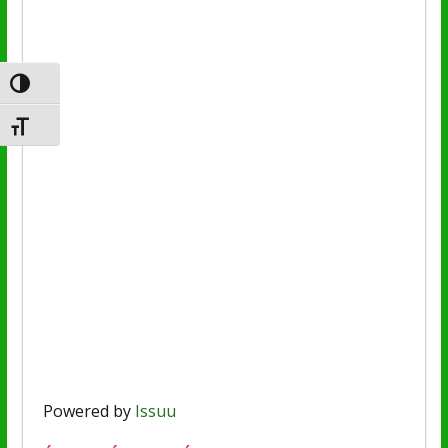
Nagy kontraszt váltása
Betűméret váltása
Powered by
Issuu