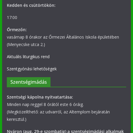
Kedden és csütörtökön:
17:00
Őrmezőn:
vasárnap 8 órakor az Őrmezei Általános Iskola épületében
(Menyecske utca 2.)
Aktuális liturgikus rend
Szentgyónási lehetőségek
Szentségimádás
Szentségi kápolna nyitvatartása:
Minden nap reggel 8 órától este 6 óráig.
(Megközelíthető: az udvarról, az Altemplom bejáratán
keresztül.)
Nyáron (aug. 29-e szombatig) a szentségimádási alkalmak