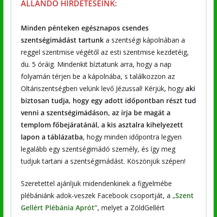
ÁLLANDÓ HIRDETÉSEINK:
Minden pénteken egésznapos csendes
szentségimádást tartunk
a szentségi kápolnában a
reggel szentmise végétől az esti szentmise kezdetéig,
du. 5 óráig. Mindenkit bíztatunk arra, hogy a nap
folyamán térjen be a kápolnába, s találkozzon az
Oltáriszentségben velünk levő Jézussal! Kérjük, hogy
aki
biztosan tudja, hogy egy adott időpontban részt tud
venni a szentségimádáson, az írja be magát a
templom főbejáratánál, a kis asztalra kihelyezett
lapon a táblázatba
, hogy minden időpontra legyen
legalább egy szentségimádó személy, és így meg
tudjuk tartani a szentségimádást. Köszönjük szépen!
Szeretettel ajánljuk midendenkinek a figyelmébe
plébániánk adok-veszek Facebook csoportját, a
„Szent
Gellért Plébánia Aprót”
, melyet a ZöldGellért