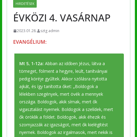
HIRDETÉSEK
ÉVKÖZI 4. VASÁRNAP
2023.01.28.
sztg admin
EVANGÉLIUM:
Mt 5, 1-12a:
Abban az időben Jézus, látva a
tömeget, fölment a hegyre, leült, tanítványai
pedig köréje gyűltek. Akkor szólásra nyitotta
ajkát, és így tanította őket: „Boldogok a
lélekben szegények, mert övék a mennyek
országa. Boldogok, akik sírnak, mert ők
vigasztalást nyernek. Boldogok a szelídek, mert
ők öröklik a földet. Boldogok, akik éhezik és
szomjazzák az igazságot, mert ők kielégítést
nyernek. Boldogok az irgalmasok, mert nekik is