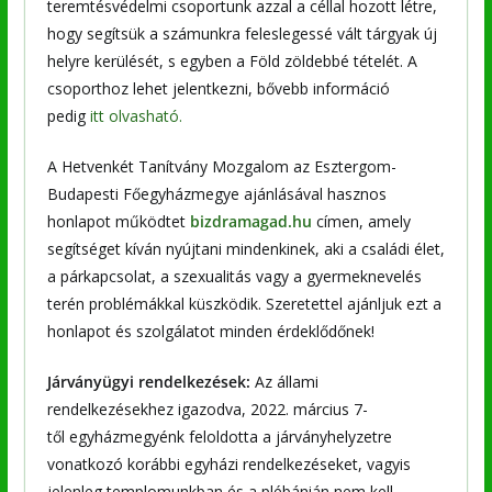
teremtésvédelmi csoportunk azzal a céllal hozott létre,
hogy segítsük a számunkra feleslegessé vált tárgyak új
helyre kerülését, s egyben a Föld zöldebbé tételét. A
csoporthoz lehet jelentkezni, bővebb információ
pedig
itt olvasható.
A Hetvenkét Tanítvány Mozgalom az Esztergom-
Budapesti Főegyházmegye ajánlásával hasznos
honlapot működtet
bizdramagad.hu
címen, amely
segítséget kíván nyújtani mindenkinek, aki a családi élet,
a párkapcsolat, a szexualitás vagy a gyermeknevelés
terén problémákkal küszködik. Szeretettel ajánljuk ezt a
honlapot és szolgálatot minden érdeklődőnek!
Járványügyi rendelkezések:
Az állami
rendelkezésekhez igazodva, 2022. március 7-
től
egyházmegyénk feloldotta a járványhelyzetre
vonatkozó korábbi egyházi rendelkezéseket, vagyis
jelenleg templomunkban és a plébánián nem kell