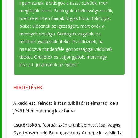
irgalmaznak. Boldogok a tiszta szívűek, mert
meglátják Istent. Boldogok a békességszerzők,
mert őket Isten fiainak fogják hívni. Boldogok,
akiket üldöznek az igazságért, mert övék a
mennyek országa. Boldogok vagytok, ha
miattam gyaláznak titeket és üldöznek, ha
hazudozva mindenféle gonoszsággal vádolnak
titeket. Örüljetek és „ujjongjatok, mert nagy
lesz a ti jutalmatok az égben.”
HIRDETÉSEK:
A kedd esti felnőtt hittan (Bibliaóra) elmarad
, de a
jövő héten már meg lesz tartva.
Csütörtökön
, február 2-án Urunk bemutatása, vagyis
Gyertyaszentelő Boldogasszony ünnepe
lesz. Mind a