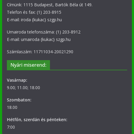
Címünk: 1115 Budapest, Bartók Béla út 149.
Telefon és fax: (1) 203-8915
E-mail: iroda {kukac} szgp.hu
Urnairoda telefonszáma: (1) 203-8912
E-mail: urnairoda {kukac} szgp.hu
Számlaszám: 11711034-20021290
Nyári miserend:
Vasárnap:
9.00; 11.00; 18.00
Szombaton:
18.00
Hétfőn, szerdán és pénteken:
7:00