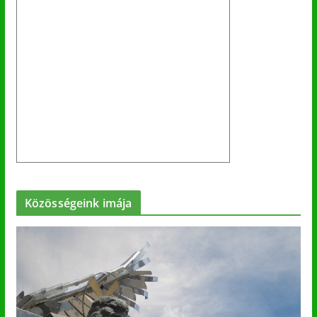
Közösségeink imája