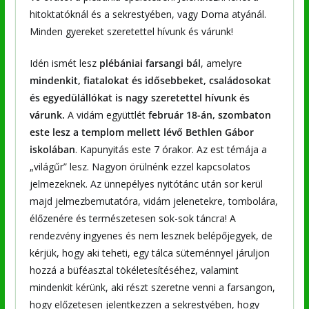
hitoktatóknál és a sekrestyében, vagy Doma atyánál.
Minden gyereket szeretettel hívunk és várunk!
Idén ismét lesz
plébániai farsangi bál
, amelyre
mindenkit, fiatalokat és idősebbeket, családosokat
és egyedülállókat is nagy szeretettel hívunk és
várunk.
A vidám együttlét
február 18-án, szombaton
este lesz a templom mellett lévő Bethlen Gábor
iskolában
. Kapunyitás este 7 órakor. Az est témája a
„világűr” lesz. Nagyon örülnénk ezzel kapcsolatos
jelmezeknek. Az ünnepélyes nyitótánc után sor kerül
majd jelmezbemutatóra, vidám jelenetekre, tombolára,
élőzenére és természetesen sok-sok táncra! A
rendezvény ingyenes és nem lesznek belépőjegyek, de
kérjük, hogy aki teheti, egy tálca süteménnyel járuljon
hozzá a büféasztal tökéletesítéséhez, valamint
mindenkit kérünk, aki részt szeretne venni a farsangon,
hogy előzetesen jelentkezzen a sekrestyében, hogy