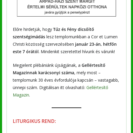
Előre hirdetjük, hogy
Tűz és Fény dicsőítő
szentségimádás
lesz templomunkban a Cor et Lumen
Christi közösség szervezésében
január 23-án, hétfőn
este 7 órától
. Mindenkit szeretettel hívunk és várunk!
Megjelent plébániánk újságjának, a
Gellértesítő
Magazinnak karácsonyi száma
, mely most –
templomunk 30 éves évfordulója kapcsán – vastagabb,
ünnepi szám. Digitálisan itt olvasható:
Gellértesítő
Magazin
.
LITURGIKUS REND: