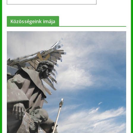
Közösségeink imája