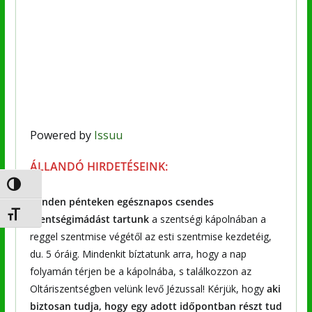
Powered by
Issuu
ÁLLANDÓ HIRDETÉSEINK:
Nagy kontraszt váltása
Minden pénteken egésznapos csendes
Betűméret váltása
szentségimádást tartunk
a szentségi kápolnában a
reggel szentmise végétől az esti szentmise kezdetéig,
du. 5 óráig. Mindenkit bíztatunk arra, hogy a nap
folyamán térjen be a kápolnába, s találkozzon az
Oltáriszentségben velünk levő Jézussal! Kérjük, hogy
aki
biztosan tudja, hogy egy adott időpontban részt tud