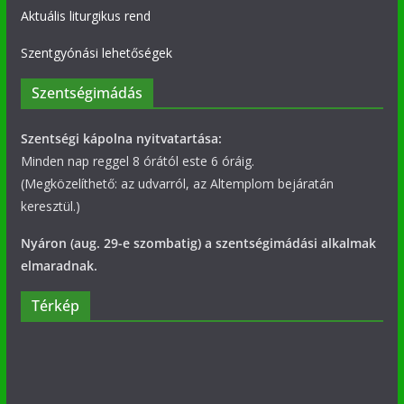
Aktuális liturgikus rend
Szentgyónási lehetőségek
Szentségimádás
Szentségi kápolna nyitvatartása:
Minden nap reggel 8 órától este 6 óráig.
(Megközelíthető: az udvarról, az Altemplom bejáratán
keresztül.)
Nyáron (aug. 29-e szombatig) a szentségimádási alkalmak
elmaradnak.
Térkép