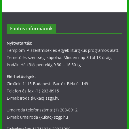
Fontos információk
Nyitvatartás:
Templom: A szentmisék és egyéb liturgikus programok alatt.
Temető és szentségi kápolna: Minden nap 8-tól 18 óráig.
Irodák: Hétfőtől péntekig 9.30 – 16.30-ig.
Elérhetőségek:
Címünk: 1115 Budapest, Bartók Béla út 149.
Telefon és fax: (1) 203-8915
E-mail: iroda {kukac} szgp.hu
Urnairoda telefonszáma: (1) 203-8912
E-mail: urnairoda {kukac} szgp.hu
Számlaszám: 11711034-20021290