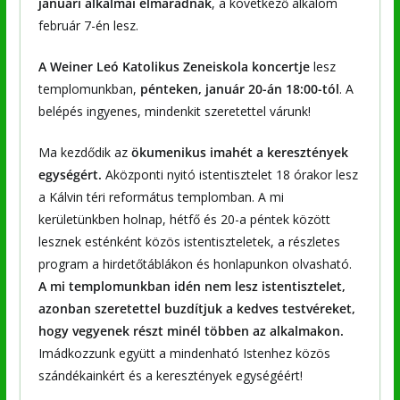
januári alkalmai elmaradnak
, a következő alkalom
február 7-én lesz.
A Weiner Leó Katolikus Zeneiskola koncertje
lesz
templomunkban,
pénteken, január 20-án 18:00-tól
. A
belépés ingyenes, mindenkit szeretettel várunk!
Ma kezdődik az
ökumenikus imahét a keresztények
egységért.
Aközponti nyitó istentisztelet 18 órakor lesz
a Kálvin téri református templomban. A mi
kerületünkben holnap, hétfő és 20-a péntek között
lesznek esténként közös istentiszteletek, a részletes
program a hirdetőtáblákon és honlapunkon olvasható.
A mi templomunkban idén nem lesz istentisztelet,
azonban szeretettel buzdítjuk a kedves testvéreket,
hogy vegyenek részt minél többen az alkalmakon.
Imádkozzunk együtt a mindenható Istenhez közös
szándékainkért és a keresztények egységéért!