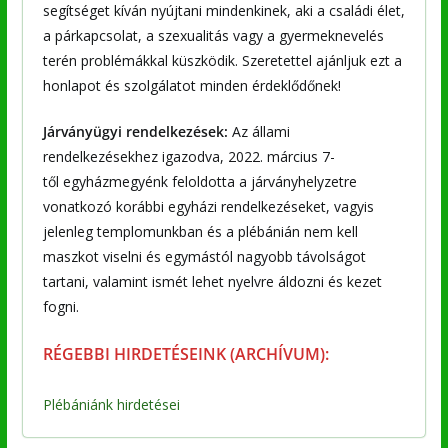
segítséget kíván nyújtani mindenkinek, aki a családi élet,
a párkapcsolat, a szexualitás vagy a gyermeknevelés
terén problémákkal küszködik. Szeretettel ajánljuk ezt a
honlapot és szolgálatot minden érdeklődőnek!
Járványügyi rendelkezések:
Az állami
rendelkezésekhez igazodva, 2022. március 7-
től
egyházmegyénk feloldotta a járványhelyzetre
vonatkozó korábbi egyházi rendelkezéseket, vagyis
jelenleg templomunkban és a plébánián nem kell
maszkot viselni és egymástól nagyobb távolságot
tartani, valamint ismét lehet nyelvre áldozni és kezet
fogni.
RÉGEBBI HIRDETÉSEINK (ARCHÍVUM):
Plébániánk hirdetései