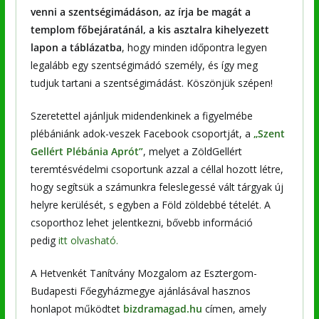
venni a szentségimádáson, az írja be magát a
templom főbejáratánál, a kis asztalra kihelyezett
lapon a táblázatba
, hogy minden időpontra legyen
legalább egy szentségimádó személy, és így meg
tudjuk tartani a szentségimádást. Köszönjük szépen!
Szeretettel ajánljuk midendenkinek a figyelmébe
plébániánk adok-veszek Facebook csoportját, a
„Szent
Gellért Plébánia Aprót”
, melyet a ZöldGellért
teremtésvédelmi csoportunk azzal a céllal hozott létre,
hogy segítsük a számunkra feleslegessé vált tárgyak új
helyre kerülését, s egyben a Föld zöldebbé tételét. A
csoporthoz lehet jelentkezni, bővebb információ
pedig
itt olvasható.
A Hetvenkét Tanítvány Mozgalom az Esztergom-
Budapesti Főegyházmegye ajánlásával hasznos
honlapot működtet
bizdramagad.hu
címen, amely