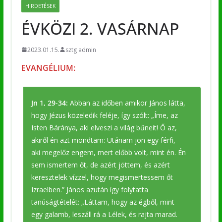
HIRDETÉSEK
ÉVKÖZI 2. VASÁRNAP
2023.01.15.
sztg admin
EVANGÉLIUM:
Jn 1, 29-34:
Abban az időben amikor János látta,
hogy Jézus közeledik feléje, így szólt: „Íme, az
Isten Báránya, aki elveszi a világ bűneit! Ő az,
akiről én azt mondtam: Utánam jön egy férfi,
aki megelőz engem, mert előbb volt, mint én. Én
sem ismertem őt, de azért jöttem, és azért
keresztelek vízzel, hogy megismertessem őt
Izraelben.” János azután így folytatta
tanúságtételét: „Láttam, hogy az égből, mint
egy galamb, leszáll rá a Lélek, és rajta marad.