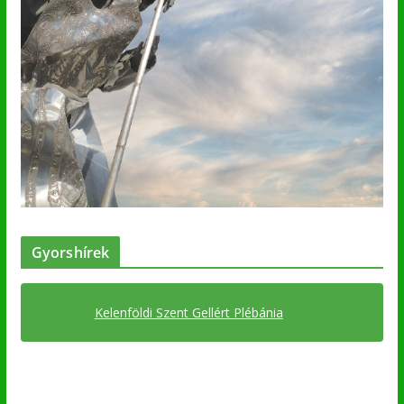
Gyorshírek
Kelenföldi Szent Gellért Plébánia