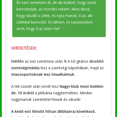
Én sem ismertem őt, de aki küldött, hogy vízzel
kereszteljek, az mondta nekem: Akire látod,
hogy rászáll a Lélek, és rajta marad, ő az, aki
Lélekkel keresztel. Én láttam, és tanúskodom
arról, hogy ő az Isten Fia!”
HIRDETÉSEK:
Hétfőn
az esti szentmise után ¾ 6-tól gitáros
dicsőítő
szentségimádás
lesz a szentségi kápolnában, majd az
imacsoportoknak lesz imaalkalmuk
.
A téli szünet után ismét lesz
Nagyi-klub most kedden
de. 10 órától
a plébánia nagytermében. Minden
nagymamát szeretettel hívunk és várunk!
A kedd esti felnőtt hittan (Bibliaóra) következő,