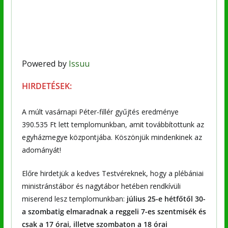
Powered by
Issuu
HIRDETÉSEK:
A múlt vasárnapi Péter-fillér gyűjtés eredménye
390.535 Ft lett templomunkban, amit továbbítottunk az
egyházmegye központjába. Köszönjük mindenkinek az
adományát!
Előre hirdetjük a kedves Testvéreknek, hogy a plébániai
ministránstábor és nagytábor hetében rendkívüli
miserend lesz templomunkban:
július 25-e hétfőtől 30-
a szombatig elmaradnak a reggeli 7-es szentmisék és
csak a 17 órai, illetve szombaton a 18 órai