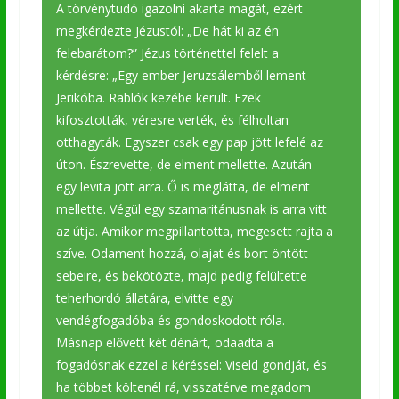
A törvénytudó igazolni akarta magát, ezért
megkérdezte Jézustól: „De hát ki az én
felebarátom?” Jézus történettel felelt a
kérdésre: „Egy ember Jeruzsálemből lement
Jerikóba. Rablók kezébe került. Ezek
kifosztották, véresre verték, és félholtan
otthagyták. Egyszer csak egy pap jött lefelé az
úton. Észrevette, de elment mellette. Azután
egy levita jött arra. Ő is meglátta, de elment
mellette. Végül egy szamaritánusnak is arra vitt
az útja. Amikor megpillantotta, megesett rajta a
szíve. Odament hozzá, olajat és bort öntött
sebeire, és bekötözte, majd pedig felültette
teherhordó állatára, elvitte egy
vendégfogadóba és gondoskodott róla.
Másnap elővett két dénárt, odaadta a
fogadósnak ezzel a kéréssel: Viseld gondját, és
ha többet költenél rá, visszatérve megadom