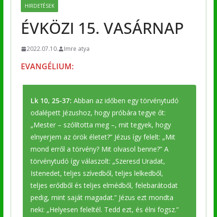
HIRDETÉSEK
ÉVKÖZI 15. VASÁRNAP
2022.07.10.
Imre atya
EVANGÉLIUM:
Lk 10, 25-37:
Abban az időben egy törvénytudó
odalépett Jézushoz, hogy próbára tegye őt:
„Mester – szólította meg –, mit tegyek, hogy
elnyerjem az örök életet?” Jézus így felelt: „Mit
mond erről a törvény? Mit olvasol benne?” A
törvénytudó így válaszolt: „Szeresd Uradat,
Istenedet, teljes szívedből, teljes lelkedből,
teljes erődből és teljes elmédből, felebarátodat
pedig, mint saját magadat.” Jézus ezt mondta
neki: „Helyesen feleltél. Tedd ezt, és élni fogsz.”