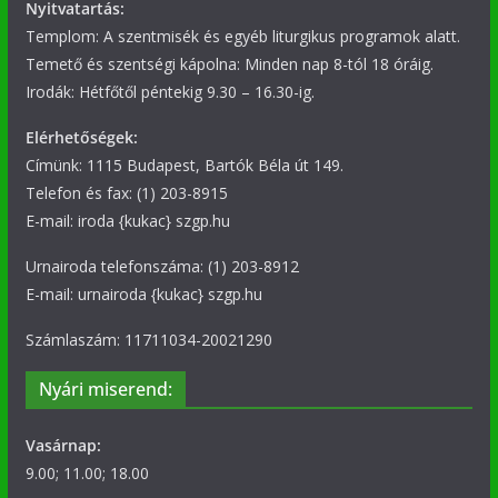
Nyitvatartás:
Templom: A szentmisék és egyéb liturgikus programok alatt.
Temető és szentségi kápolna: Minden nap 8-tól 18 óráig.
Irodák: Hétfőtől péntekig 9.30 – 16.30-ig.
Elérhetőségek:
Címünk: 1115 Budapest, Bartók Béla út 149.
Telefon és fax: (1) 203-8915
E-mail: iroda {kukac} szgp.hu
Urnairoda telefonszáma: (1) 203-8912
E-mail: urnairoda {kukac} szgp.hu
Számlaszám: 11711034-20021290
Nyári miserend:
Vasárnap:
9.00; 11.00; 18.00