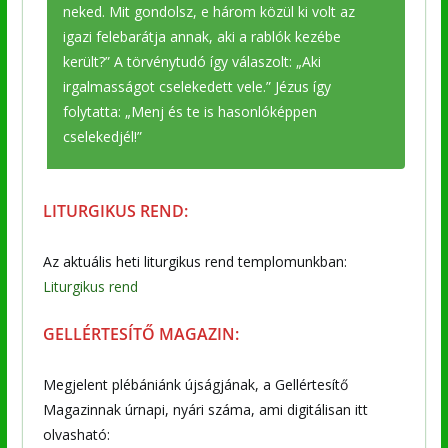
neked. Mit gondolsz, e három közül ki volt az
igazi felebarátja annak, aki a rablók kezébe
került?” A törvénytudó így válaszolt: „Aki
irgalmasságot cselekedett vele.” Jézus így
folytatta: „Menj és te is hasonlóképpen
cselekedjél!”
LITURGIKUS REND:
Az aktuális heti liturgikus rend templomunkban:
Liturgikus rend
GELLÉRTESÍTŐ MAGAZIN:
Megjelent plébániánk újságjának, a Gellértesítő
Magazinnak úrnapi, nyári száma, ami digitálisan itt
olvasható: