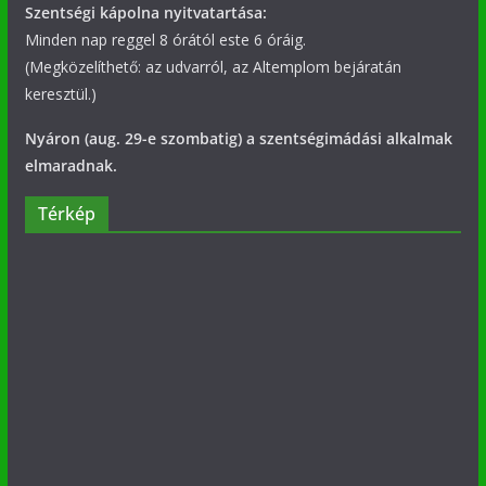
Szentségi kápolna nyitvatartása:
Minden nap reggel 8 órától este 6 óráig.
(Megközelíthető: az udvarról, az Altemplom bejáratán
keresztül.)
Nyáron (aug. 29-e szombatig) a szentségimádási alkalmak
elmaradnak.
Térkép