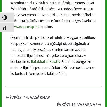
szombaton du. 2 órától este 10 óráig
, számos hazai
és külföldi előadó fellépésével. A rendezvényre 40.000
résztvevőt várnak a szervezők a Kárpát-medencéből és
Nagy kontraszt váltása
egész Európából. További információ és jegyvásárlás a
www.ezazanap.hu
oldalon.
Betűméret váltása
Örömmel hirdetjük, hogy
elindult a Magyar Katolikus
Püspökkari Konferencia Ifjúsági Bizottságának a
honlapja
, amely országos szinten tartalmazza a
fontosabb ifjúsági eseményeket, programokat. A
honlap címe:
fiatal.katolikus.hu
Érdemes böngészni,
mert az ifjúsági programajánlón kívül számos hasznos
és fontos információ is található itt.
ÉVKÖZI 14. VASÁRNAP
ÉVKÖZI 16. VASÁRNAP