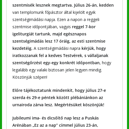
szentmisék lesznek megtartva. Július 26-án, kedden
van templomunk főpásztor által kijelölt egyik
szentségimádási napja. Ezen a napon a reggeli
szentmise időpontjában, vagyis
reggel 7-kor
igeliturgiát tartunk, majd egésznapos
szentségimádás lesz 17 óráig, az esti szentmise
kezdetéig.
A szentségimádási napra
kérjük, hogy
iratkozzanak fel a kedves Testvérek, s vállaljanak
szentségőrzést egy-egy konkrét időpontban
, hogy
legalább egy valaki biztosan jelen legyen mindig.
Köszönjük szépen!
Előre tájékoztatunk mindenkit, hogy július 27-e
szerda és 29-e péntek között plébániánkon az
urnairoda zárva lesz. Megértésüket köszönjük!
Jubileumi ima- és dicsőítő nap lesz a Puskás
Arénában „Ez az a nap” címmel július 23-án,