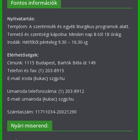
Fontos információk
Nyitvatartás:
Templom: A szentmisék és egyéb liturgikus programok alatt.
Temető és szentségi kápolna: Minden nap 8-tól 18 óráig.
Irodák: Hétfőtől péntekig 9.30 – 16.30-ig.
Elérhetőségek:
Címünk: 1115 Budapest, Bartók Béla út 149.
Telefon és fax: (1) 203-8915
E-mail: iroda {kukac} szgp.hu
Urnairoda telefonszáma: (1) 203-8912
E-mail: urnairoda {kukac} szgp.hu
Számlaszám: 11711034-20021290
Nyári miserend: