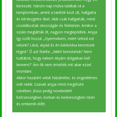
keressék. Három nap múlva találtak rá a
templomban, amint a tanítók közt ült, hallgatta
és kérdezgette őket. Akik csak hallgatták, mind
csodálkoztak okosságán és feleletein. Amikor a
szülei meglátták őt, nagyon meglepődtek. Anyja
így szólt hozzá: „Gyermekem, miért tetted ezt
velünk? Lásd, atyád és én bánkódva kerestünk
téged.” Ő azt felelte: „Miért kerestetek? Nem
tudtátok, hogy nekem Atyám dolgaiban kell
lennem?” Ám ők nem értették mit akar ezzel
mondani.
Akkor hazatért velük Názáretbe, és engedelmes
volt nekik. Szavait anyja mind megőrizte
szívében. Jézus pedig növekedett
bölcsességben, korban és kedvességben Isten
és emberek előtt.