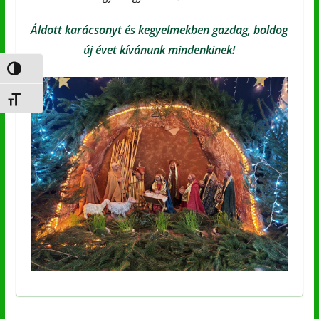
Áldott karácsonyt és kegyelmekben gazdag, boldog
új évet kívánunk mindenkinek!
Nagy kontraszt váltása
Betűméret váltása