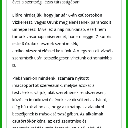
évet a szentségi Jézus társaságában!
Előre hirdetjük, hogy január 6-án csütörtökön
Vízkereszt
, vagyis Urunk megjelenésének
parancsolt
ünnepe lesz
. Mivel ez a nap munkanap, ezért nem
tartunk vasárnapi miserendet, hanem
reggel 7-kor és
este 6 órakor lesznek szentmisék
,
amiket
vízszenteléssel
kezdünk. A megszentelt vízből a
szentmisék után tetszőlegesen vihetünk otthonainkba
is.
Plébániánkon
mindenki számára nyitott
imacsoportot szervezünk
, melybe azokat a
testvéreket várjuk, akik szeretnének rendszeresen,
közösen imádkozni és énekelve dicsőíteni az Istent, s
elég bátrak ahhoz is, hogy az imatapasztalatukról
beszéljenek is mások társaságában.
Az alkalmak
csütörtökönként, az esti szentmise és