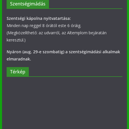
Szentségimádás
Szentségi kápolna nyitvatartása:
Minden nap reggel 8 órától este 6 óráig.
(Megközelíthető: az udvarról, az Altemplom bejáratán
keresztül.)
Nyáron (aug. 29-e szombatig) a szentségimádási alkalmak
elmaradnak.
Térkép