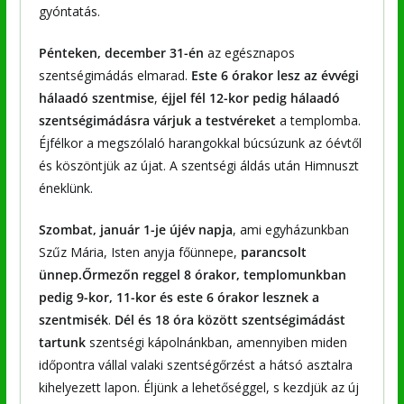
gyóntatás.
Pénteken, december 31-én
az egésznapos
szentségimádás elmarad.
Este 6 órakor lesz az évvégi
hálaadó szentmise
,
éjjel fél 12-kor pedig hálaadó
szentségimádásra várjuk a testvéreket
a templomba.
Éjfélkor a megszólaló harangokkal búcsúzunk az óévtől
és köszöntjük az újat. A szentségi áldás után Himnuszt
éneklünk.
Szombat, január 1-je újév napja
, ami egyházunkban
Szűz Mária, Isten anyja főünnepe,
parancsolt
ünnep.Őrmezőn reggel 8 órakor, templomunkban
pedig 9-kor, 11-kor és este 6 órakor lesznek a
szentmisék
.
Dél és 18 óra között szentségimádást
tartunk
szentségi kápolnánkban, amennyiben miden
időpontra vállal valaki szentségőrzést a hátsó asztalra
kihelyezett lapon. Éljünk a lehetőséggel, s kezdjük az új