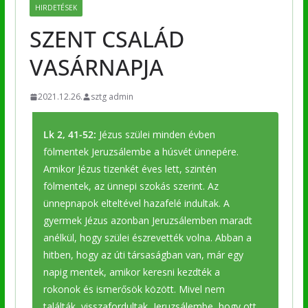
HIRDETÉSEK
SZENT CSALÁD
VASÁRNAPJA
2021.12.26.
sztg admin
Lk 2, 41-52:
Jézus szülei minden évben
fölmentek Jeruzsálembe a húsvét ünnepére.
Amikor Jézus tizenkét éves lett, szintén
fölmentek, az ünnepi szokás szerint. Az
ünnepnapok elteltével hazafelé indultak. A
gyermek Jézus azonban Jeruzsálemben maradt
anélkül, hogy szülei észrevették volna. Abban a
hitben, hogy az úti társaságban van, már egy
napig mentek, amikor keresni kezdték a
rokonok és ismerősök között. Mivel nem
találták, visszafordultak, Jeruzsálembe, hogy ott