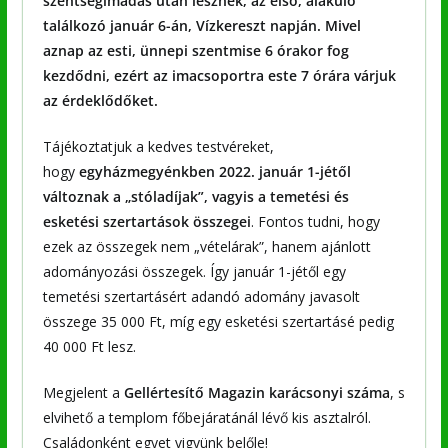
szentségimádás után lesznek, az első, alakuló
találkozó január 6-án, Vízkereszt napján. Mivel
aznap az esti, ünnepi szentmise 6 órakor fog
kezdődni, ezért az imacsoportra este 7 órára várjuk
az érdeklődőket.
Tájékoztatjuk a kedves testvéreket,
hogy
egyházmegyénkben 2022. január 1-jétől
változnak a „stóladíjak”, vagyis a temetési és
esketési szertartások összegei
. Fontos tudni, hogy
ezek az összegek nem „vételárak”, hanem ajánlott
adományozási összegek. Így január 1-jétől egy
temetési szertartásért adandó adomány javasolt
összege 35 000 Ft, míg egy esketési szertartásé pedig
40 000 Ft lesz.
Megjelent a
Gellértesítő Magazin karácsonyi száma
, s
elvihető a templom főbejáratánál lévő kis asztalról.
Családonként egyet vigyünk belőle!