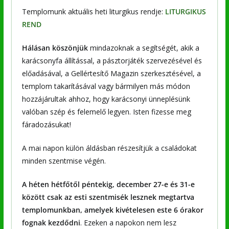
Templomunk aktuális heti liturgikus rendje:
LITURGIKUS
REND
Hálásan köszönjük
mindazoknak a segítségét, akik a
karácsonyfa állítással, a pásztorjáték szervezésével és
előadásával, a Gellértesítő Magazin szerkesztésével, a
templom takarításával vagy bármilyen más módon
hozzájárultak ahhoz, hogy karácsonyi ünneplésünk
valóban szép és felemelő legyen. Isten fizesse meg
fáradozásukat!
A mai napon külön áldásban részesítjük a családokat
minden szentmise végén.
A héten hétfőtől péntekig, december 27-e és 31-e
között csak az esti szentmisék lesznek megtartva
templomunkban, amelyek kivételesen este 6 órakor
fognak kezdődni
. Ezeken a napokon nem lesz