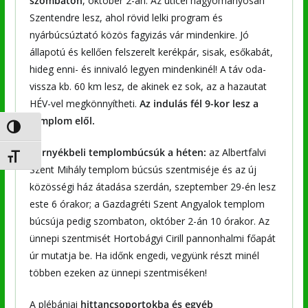
szombaton
, október 2-án. Az úticél hagyományosan
Szentendre lesz, ahol rövid lelki program és
nyárbúcsúztató közös fagyizás vár mindenkire. Jó
állapotú és kellően felszerelt kerékpár, sisak, esőkabát,
hideg enni- és innivaló legyen mindenkinél! A táv oda-
vissza kb. 60 km lesz, de akinek ez sok, az a hazautat
HÉV-vel megkönnyítheti.
Az indulás fél 9-kor lesz a
templom elől.
Nagy kontraszt váltása
Környékbeli templombúcsúk a héten:
az Albertfalvi
Betűméret váltása
Szent Mihály templom búcsús szentmiséje és az új
közösségi ház átadása szerdán, szeptember 29-én lesz
este 6 órakor; a Gazdagréti Szent Angyalok templom
búcsúja pedig szombaton, október 2-án 10 órakor. Az
ünnepi szentmisét Hortobágyi Cirill pannonhalmi főapát
úr mutatja be. Ha időnk engedi, vegyünk részt minél
többen ezeken az ünnepi szentmiséken!
A plébániai
hittancsoportokba és egyéb