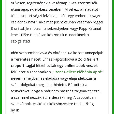
szívesen segítenének a vasárnapi 9-es szentmisék
utáni agapék előkészítésében
. Mivel ezt a feladatot
több csoport végzi felváltva, ezért egy embernek vagy
családnak havi 1 alkalmat jelent csupán vasárnap reggel
8 órától. Jelentkezni a sekrestyében vagy Papp Katánál
lehet. Előre is hálásan köszönjük mindenkinek a
szolgálatát!
Idén szeptember 26-a és október 3-a között ünnepeljük
a
Teremtés hetét
. Ehhez kapcsolódva
a Zöld Gellért
csoport tagjai létrehoztak egy online adok-veszek
felületet a Facebookon
„Szent Gellért Plébánia Apró
”
néven
, amelyben az eladásra vagy elajándékozásra
szánt dolgokat meg lehet hirdetni. Bátorítjuk a
testvéreket, hogy a már nem használt tárgyaikat ezzel
a szemmel nézzék át, hirdessék meg. A csoportban
szerszámok, eszközök kölcsönzésére is lehetőség
nyílik.