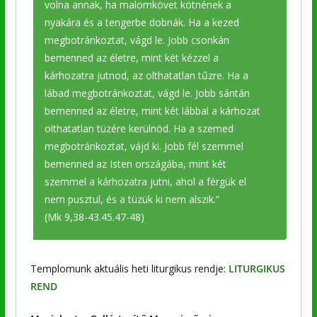
volna annak, ha malomkövet kötnének a
nyakára és a tengerbe dobnák. Ha a kezed
megbotránkoztat, vágd le. Jobb csonkán
bemenned az életre, mint két kézzel a
kárhozatra jutnod, az olthatatlan tűzre. Ha a
lábad megbotránkoztat, vágd le. Jobb sántán
bemenned az életre, mint két lábbal a kárhozat
olthatatlan tüzére kerülnöd. Ha a szemed
megbotránkoztat, vájd ki. Jobb fél szemmel
bemenned az Isten országába, mint két
szemmel a kárhozatra jutni, ahol a férgük el
nem pusztul, és a tüzük ki nem alszik.”
(Mk 9,38-43.45.47-48)
Templomunk aktuális heti liturgikus rendje:
LITURGIKUS
REND