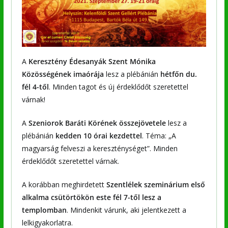
A
Keresztény Édesanyák Szent Mónika
Közösségének imaórája
lesz a plébánián
hétfőn du.
fél 4-től
. Minden tagot és új érdeklődőt szeretettel
várnak!
A
Szeniorok Baráti Körének összejövetele
lesz a
plébánián
kedden 10 órai kezdettel
. Téma: „A
magyarság felveszi a kereszténységet”. Minden
érdeklődőt szeretettel várnak.
A korábban meghirdetett
Szentlélek szeminárium első
alkalma csütörtökön este fél 7-től lesz a
templomban
. Mindenkit várunk, aki jelentkezett a
lelkigyakorlatra.