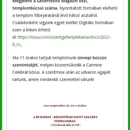
Megjelent a Gellértesítő Magazin őszi,
templombúcsúi száma.
Nyomtatott formában elvihető
a templom főbejáratánál lévő hátsó asztalról.
Családonként vigyünk egyet belőle! Digitális formában
ezen a linken érhető
el:
https://issuu.com/szentgellertplebania/docs/2021-
b_cs_
Ma 11 órakor tartjuk templomunk
ünnepi búcsús
szentmiséjét,
melyen közreműködik a Carmine
Celebrat kórus. A szentmise után az udvaron agapét
tartunk, amire mindenkit szeretettel várunk!