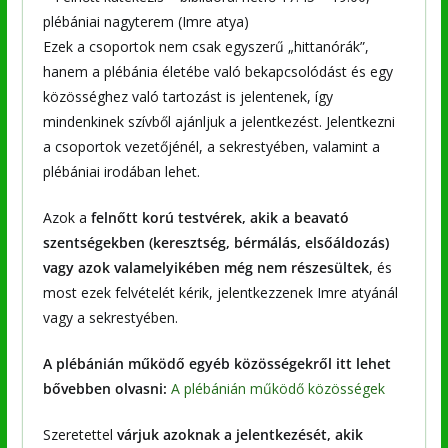
plébániai nagyterem (Imre atya)
Ezek a csoportok nem csak egyszerű „hittanórák”,
hanem a plébánia életébe való bekapcsolódást és egy
közösséghez való tartozást is jelentenek, így
mindenkinek szívből ajánljuk a jelentkezést. Jelentkezni
a csoportok vezetőjénél, a sekrestyében, valamint a
plébániai irodában lehet.
Azok a
felnőtt korú testvérek, akik a beavató
szentségekben (keresztség, bérmálás, elsőáldozás)
vagy azok valamelyikében még nem részesültek
, és
most ezek felvételét kérik, jelentkezzenek Imre atyánál
vagy a sekrestyében.
A plébánián működő egyéb közösségekről itt lehet
bővebben olvasni:
A plébánián működő közösségek
Szeretettel
várjuk azoknak a jelentkezését, akik