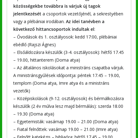
közösségekbe továbbra is várjuk új tagok
jelentkezését
a csoportok vezetőjénél, a sekrestyében
vagy a plébániai irodában.
Az idei tanévben a
következő
hittancsoportok indultak el
:
– Óvodások és 1. osztályosok: kedd 17:00, plébániai
ebédlő (Rajszi Ágnes)
– Elsőáldozásra készülők (3-4. osztályosok): hétfő 17.45
– 19.00, hittanterem (Doma atya)
– Az általános iskolásokat a ministráns csapatba várjuk.
A ministránsgyűlések időpontja: péntek 17.45 – 19.00,
templom (Doma atya, Imre atya és a ministráns
vezetők)
– Középiskolások (9-12. osztályosok) és bérmálkozásra
készülők (2 év múlva lesz majd bérmálás): szerda 18.00
– 19.30 (Doma atya)
– Egyetemisták: vasárnap 19.00 – 21.00 (Doma atya)
– Fiatal felnőttek: vasárnap 19.00 – 21.00 (Imre atya)
– Felnőtt katekézis – bibliaóra: hétfő 17.45 – 19.00,