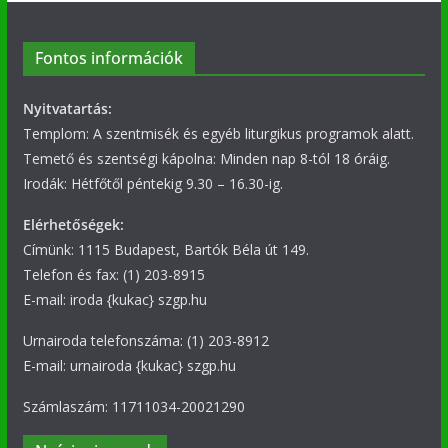
Fontos információk
Nyitvatartás:
Templom: A szentmisék és egyéb liturgikus programok alatt.
Temető és szentségi kápolna: Minden nap 8-tól 18 óráig.
Irodák: Hétfőtől péntekig 9.30 – 16.30-ig.
Elérhetőségek:
Címünk: 1115 Budapest, Bartók Béla út 149.
Telefon és fax: (1) 203-8915
E-mail: iroda {kukac} szgp.hu
Urnairoda telefonszáma: (1) 203-8912
E-mail: urnairoda {kukac} szgp.hu
Számlaszám: 11711034-20021290