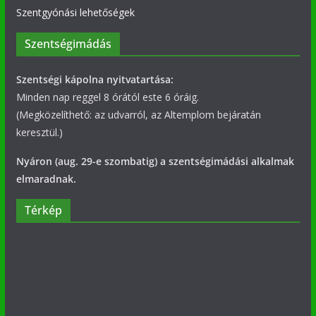
Szentgyónási lehetőségek
Szentségimádás
Szentségi kápolna nyitvatartása:
Minden nap reggel 8 órától este 6 óráig.
(Megközelíthető: az udvarról, az Altemplom bejáratán
keresztül.)
Nyáron (aug. 29-e szombatig) a szentségimádási alkalmak
elmaradnak.
Térkép