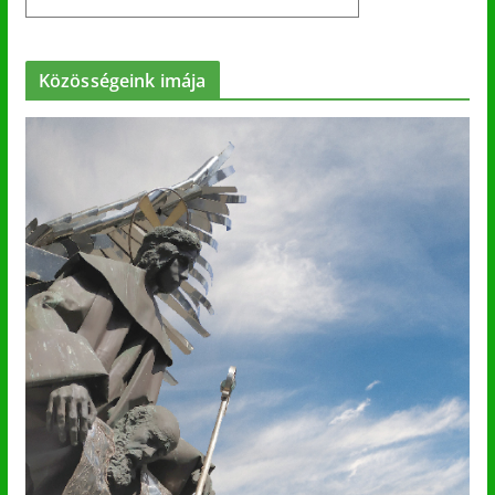
Közösségeink imája