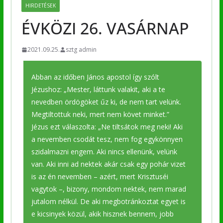
HIRDETÉSEK
ÉVKÖZI 26. VASÁRNAP
2021.09.25.
sztg admin
Abban az időben János apostol így szólt
Jézushoz: „Mester, láttunk valakit, aki a te
nevedben ördögöket űz ki, de nem tart velünk.
Megtiltottuk neki, mert nem követ minket.”
Jézus ezt válaszolta: „Ne tiltsátok meg neki! Aki
a nevemben csodát tesz, nem fog egykönnyen
szidalmazni engem. Aki nincs ellenünk, velünk
van. Aki inni ad nektek akár csak egy pohár vizet
is az én nevemben – azért, mert Krisztuséi
vagytok –, bizony, mondom nektek, nem marad
jutalom nélkül. De aki megbotránkoztat egyet is
e kicsinyek közül, akik hisznek bennem, jobb