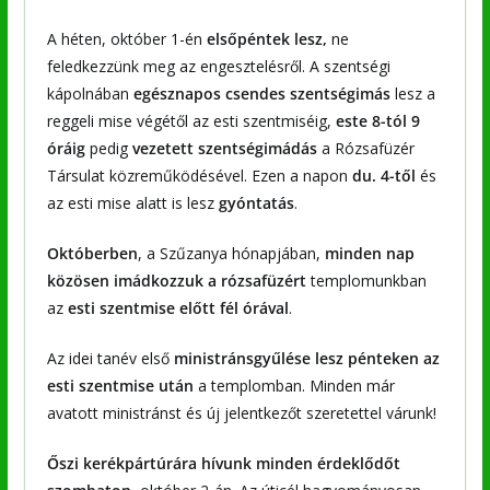
A héten, október 1-én
elsőpéntek lesz,
ne
feledkezzünk meg az engesztelésről. A szentségi
kápolnában
egésznapos csendes szentségimás
lesz a
reggeli mise végétől az esti szentmiséig,
este 8-tól 9
óráig
pedig
vezetett szentségimádás
a Rózsafüzér
Társulat közreműködésével. Ezen a napon
du. 4-től
és
az esti mise alatt is lesz
gyóntatás
.
Októberben
, a Szűzanya hónapjában,
minden nap
közösen
imádkozzuk a
rózsafüzért
templomunkban
az
esti szentmise előtt fél órával
.
Az idei tanév első
ministránsgyűlése lesz pénteken az
esti szentmise után
a templomban. Minden már
avatott ministránst és új jelentkezőt szeretettel várunk!
Őszi kerékpártúrára hívunk minden érdeklődőt