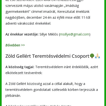
szervezünk május utolsó vasárnapján „Imádság
gyermekeinkért” címmel imaórát, Keresztutat éneklünk
nagyböjtben, december 24-én az éjféli mise előtt 11-től
adventi várakozást énekekkel.
Az énekkar vezetője:
Sillye Miklós (
msillye@gmail.com
)
Bővebben >>
Zöld Gellért Teremtésvédelmi Csoport
A közösség tagjai:
Teremtésvédelem iránt érdeklődők, azért
elkötelezett testverérek:
A Zöld Gellért közösség azzal a céllal alakult, hogy a
teremtésvédelem gondolatait szélesebb körben terjesszük a
plébánián.