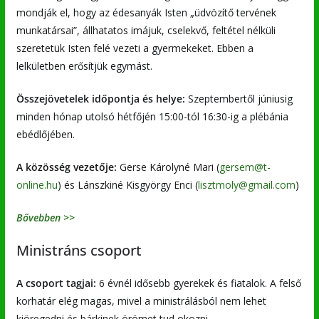
mondják el, hogy az édesanyák Isten „üdvözítő tervének
munkatársai”, állhatatos imájuk, cselekvő, feltétel nélküli
szeretetük Isten felé vezeti a gyermekeket. Ebben a
lelkületben erősítjük egymást.
Összejövetelek időpontja és helye:
Szeptembertől júniusig
minden hónap utolsó hétfőjén 15:00-tól 16:30-ig a plébánia
ebédlőjében.
A közösség vezetője:
Gerse Károlyné Mari (
gersem@t-
online.hu
) és Lánszkiné Kisgyörgy Enci (
lisztmoly@gmail.com
)
Bővebben >>
Ministráns csoport
A csoport tagjai:
6 évnél idősebb gyerekek és fiatalok. A felső
korhatár elég magas, mivel a ministrálásból nem lehet
kiöregedni és bárkinek örömet tud okozni.