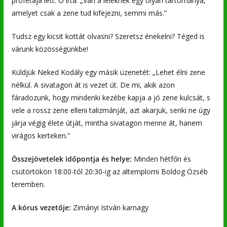
prófétája lett. Ő írta: „Van a léleknek egy olyan tartománya,
amelyet csak a zene tud kifejezni, semmi más.”
Tudsz egy kicsit kottát olvasni? Szeretsz énekelni? Téged is
várunk közösségünkbe!
Küldjük Neked Kodály egy másik üzenetét: „Lehet élni zene
nélkül. A sivatagon át is vezet út. De mi, akik azon
fáradozunk, hogy mindenki kezébe kapja a jó zene kulcsát, s
vele a rossz zene elleni talizmánját, azt akarjuk, senki ne úgy
járja végig élete útját, mintha sivatagon menne át, hanem
virágos kerteken.”
Összejövetelek időpontja és helye:
Minden hétfőn és
csütörtökön 18:00-tól 20:30-ig az altemplomi Boldog Özséb
teremben.
A kórus vezetője:
Zimányi István karnagy