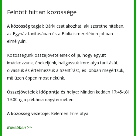
Felnőtt hittan közössége
A közösség tagjai:
Bárki csatlakozhat, aki szeretne hitében,
az Egyház tanításában és a Biblia ismeretében jobban
elmélyülni.
Közösségünk összejöveteleinek célja, hogy együtt
imádkozzunk, énekeljünk, hallgassuk Imre atya tanítását,
olvassuk és értelmezzük a Szentírást, és jobban megértsük,
mit üzen éppen most nekünk.
Összejövetelek időpontja és helye:
Minden kedden 17:45-tól
19:00-ig a plébánia nagytermében.
A közösség vezetője:
Kelemen Imre atya
Bővebben >>