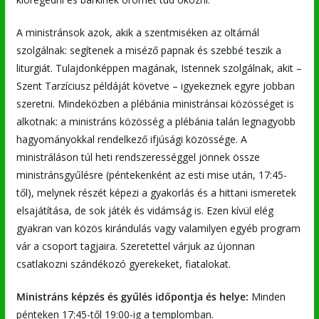
A ministránsok azok, akik a szentmiséken az oltárnál
szolgálnak: segítenek a miséző papnak és szebbé teszik a
liturgiát. Tulajdonképpen magának, Istennek szolgálnak, akit –
Szent Tarzíciusz példáját követve – igyekeznek egyre jobban
szeretni. Mindeközben a plébánia ministránsai közösséget is
alkotnak: a ministráns közösség a plébánia talán legnagyobb
hagyományokkal rendelkező ifjúsági közössége. A
ministráláson túl heti rendszerességgel jönnek össze
ministránsgyűlésre (péntekenként az esti mise után, 17:45-
től), melynek részét képezi a gyakorlás és a hittani ismeretek
elsajátítása, de sok játék és vidámság is. Ezen kívül elég
gyakran van közös kirándulás vagy valamilyen egyéb program
vár a csoport tagjaira. Szeretettel várjuk az újonnan
csatlakozni szándékozó gyerekeket, fiatalokat.
Ministráns képzés és gyűlés időpontja és helye:
Minden
pénteken 17:45-től 19:00-ig a templomban.