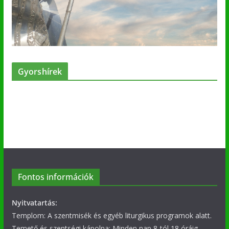
Gyorshírek
Fontos információk
Nyitvatartás:
Templom: A szentmisék és egyéb liturgikus programok alatt.
Temető és szentségi kápolna: Minden nap 8-tól 18 óráig.