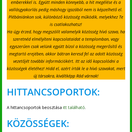
emberekkel is. Együtt minden könnyebb, a hit megélése és a
vallásgyakorlás pedig máshogy igazából nem is képzelhető el.
Plébániánkon sok, különböző közösség működik, melyekhez Te
is csatlakozhatsz!
Ha úgy érzed, hogy megszólít valamelyik közösség hívó szava, ha
szeretnéd elmélyíteni kapcsolataidat a templomban, vagy
egyszerűen csak velünk együtt bízol a közösség megerősítő és
megtartó erejében, akkor bátran keresd fel az adott közösség
vezetőjét további információkért. Itt az idő kapcsolódni a
közösségek életéhez! Hidd el, azért írták le a hívó szavakat, mert
új társakra, kiváltképp Rád várnak!
HITTANCSOPORTOK:
A
hittancsoportok beosztása
itt található
.
KÖZÖSSÉGEK: