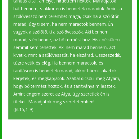
tanítás által, amelyet hirdettem nektek. Maradjatok
hát bennem, s akkor én is bennetek maradok. Amint a
szőlővessző nem teremhet maga, csak ha a szőlőtőn
marad, úgy ti sem, ha nem maradtok bennem. Én
vagyok a szőlőtő, ti a szőlővesszők. Aki bennem
marad, s én benne, az bő termést hoz. Hisz nélkülem
semmit sem tehettek. Aki nem marad bennem, azt
kivetik, mint a szőlővesszőt, ha elszárad. Összeszedik,
tűzre vetik és elég. Ha bennem maradtok, és
tanításom is bennetek marad, akkor bármit akartok,
kérjetek, és megkapjátok. Azáltal dicsőül meg Atyám,
hogy bő termést hoztok, és a tanítványaim lesztek.
Amint engem szeret az Atya, úgy szeretlek én is
titeket. Maradjatok meg szeretetemben!
(Jn.15,1-9)