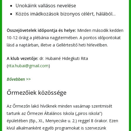
Unokáink vallásos nevelése
Közös imádkozások bizonyos célért, hálából…
Összejövetelek időpontja és helye:
Minden második kedden
10-12 óráig a plébánia nagytermében. A pontos időpontokat
lásd a naptárban, illetve a Gellértesítő heti hírlevélben.
A klub vezetője:
dr. Hubainé Hidegkuti Rita
(
rita.hubai@gmail.com
)
Bővebben >>
Őrmezőiek közössége
Az Őrmezőn lakó hívőknek minden vasárnap szentmisét
tartunk az Őrmezei Általános Iskola („piros iskola”)
épületében (Bp., XI., Menyecske u. 2.) reggel 8 órakor. Ezen
kívül alkalmanként egyéb programokat is szervezünk