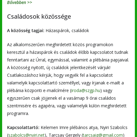
Bővebben >>
Családosok közössége
A közösség tagjai:
Házaspárok, családok
Az alkalomszerűen meghirdetett közös programokon
keresztül a házaspárok és családok élőbb kapcsolatot tudnak
fenntartani az Úrral, egymással, valamint a plébánia papjaival.
A közösség nyitott, új családok jelentkezését várjuk!
Csatlakozáshoz kérjük, hogy vegyék fel a kapcsolatot
valamelyik kapcsolattartó személlyel, vagy írjanak e-mailt a
plébánia központi e-mailcímére (
iroda@szgp.hu
) vagy
egyszerűen csak jöjjenek el a vasárnap 9 órai családos
szentmisére és agapéra, vagy valamelyik külön meghirdetett
programra.
Kapcsolattartó:
Kelemen Imre plébános atya, Nyiri Szabolcs
(
szabolcs@nyiri.net
), Tarcsay Gergely (
tarcsaig@gmail.com
)