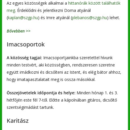
Az egyes közösségek alkalmai a
hittanórák között találhatók
meg
. Érdeklődni és jelentkezni Doma atyánál
(
kaplan@szgp.hu
) és Imre atyánál (
plebanos@szgp.hu
) lehet.
Bővebben >>
Imacsoportok
A közösség tagjai:
Imacsoportjainkba szeretettel hívunk
minden testvért, aki közösségben, rendszeresen szeretne
együtt imádkozni és dicsőíteni az Istent, és elég bátor ahhoz,
hogy imatapasztalatait meg is ossza másokkal.
Összejövetelek időpontja és helye:
Minden hónap 1. és 3.
hétfőjén este fél 7-től. Előtte a kápolnában gitáros, dicsőítő
szentségimádást tartunk.
Karitász