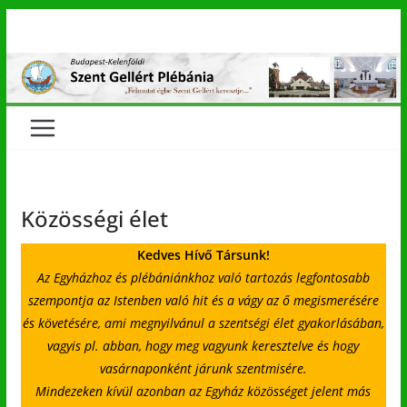
Skip
to
content
Közösségi élet
Kedves Hívő Társunk!
Az Egyházhoz és plébániánkhoz való tartozás legfontosabb
szempontja az Istenben való hit és a vágy az ő megismerésére
és követésére, ami megnyilvánul a szentségi élet gyakorlásában,
vagyis pl. abban, hogy meg vagyunk keresztelve és hogy
vasárnaponként járunk szentmisére.
Mindezeken kívül azonban az Egyház közösséget jelent más