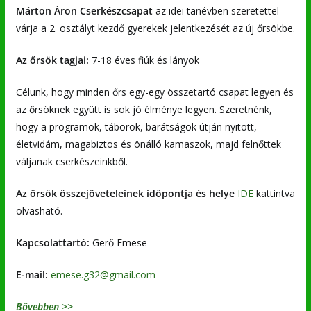
Márton Áron Cserkészcsapat
az idei tanévben szeretettel
várja a 2. osztályt kezdő gyerekek jelentkezését az új őrsökbe.
Az őrsök tagjai:
7-18 éves fiúk és lányok
Célunk, hogy minden őrs egy-egy összetartó csapat legyen és
az őrsöknek együtt is sok jó élménye legyen. Szeretnénk,
hogy a programok, táborok, barátságok útján nyitott,
életvidám, magabiztos és önálló kamaszok, majd felnőttek
váljanak cserkészeinkből.
Az őrsök összejöveteleinek időpontja és helye
IDE
kattintva
olvasható.
Kapcsolattartó:
Gerő Emese
E-mail:
emese.g32@gmail.com
Bővebben >>