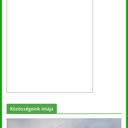
Közösségeink imája