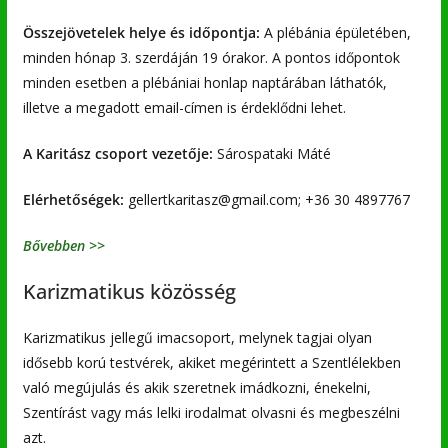
Összejövetelek helye és időpontja:
A plébánia épületében,
minden hónap 3. szerdáján 19 órakor. A pontos időpontok
minden esetben a plébániai honlap naptárában láthatók,
illetve a megadott email-címen is érdeklődni lehet.
A Karitász csoport vezetője:
Sárospataki Máté
Elérhetőségek:
gellertkaritasz@gmail.com; +36 30 4897767
Bővebben >>
Karizmatikus közösség
Karizmatikus jellegű imacsoport, melynek tagjai olyan
idősebb korú testvérek, akiket megérintett a Szentlélekben
való megújulás és akik szeretnek imádkozni, énekelni,
Szentírást vagy más lelki irodalmat olvasni és megbeszélni
azt.