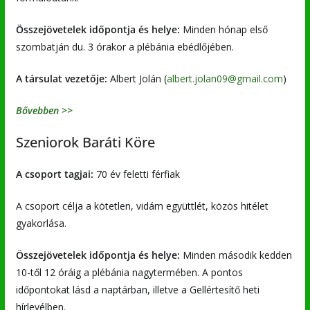
Összejövetelek időpontja és helye:
Minden hónap első
szombatján du. 3 órakor a plébánia ebédlőjében.
A társulat vezetője:
Albert Jolán (
albert.jolan09@gmail.com
)
Bővebben >>
Szeniorok Baráti Köre
A csoport tagjai:
70 év feletti férfiak
A csoport célja a kötetlen, vidám együttlét, közös hitélet
gyakorlása.
Összejövetelek időpontja és helye:
Minden második kedden
10-től 12 óráig a plébánia nagytermében. A pontos
időpontokat lásd a naptárban, illetve a Gellértesítő heti
hírlevélben.