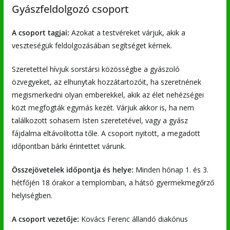
Gyászfeldolgozó csoport
A csoport tagjai:
Azokat a testvéreket várjuk, akik a
veszteségük feldolgozásában segítséget kérnek.
Szeretettel hívjuk sorstársi közösségbe a gyászoló
özvegyeket, az elhunytak hozzátartozóit, ha szeretnének
megismerkedni olyan emberekkel, akik az élet nehézségei
közt megfogták egymás kezét. Várjuk akkor is, ha nem
találkozott sohasem Isten szeretetével, vagy a gyász
fájdalma eltávolította tőle. A csoport nyitott, a megadott
időpontban bárki érintettet várunk.
Összejövetelek időpontja és helye:
Minden hónap 1. és 3.
hétfőjén 18 órakor a templomban, a hátsó gyermekmegőrző
helyiségben.
A csoport vezetője:
Kovács Ferenc állandó diakónus