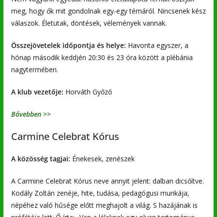
meg, hogy ők mit gondolnak egy-egy témáról. Nincsenek kész
válaszok. Életutak, döntések, vélemények vannak.
Összejövetelek időpontja és helye:
Havonta egyszer, a
hónap második keddjén 20:30 és 23 óra között a plébánia
nagytermében.
A klub vezetője:
Horváth Győző
Bővebben >>
Carmine Celebrat Kórus
A közösség tagjai:
Énekesek, zenészek
A Carmine Celebrat Kórus neve annyit jelent: dalban dicsőítve.
Kodály Zoltán zenéje, hite, tudása, pedagógusi munkája,
népéhez való hűsége előtt meghajolt a világ. S hazájának is