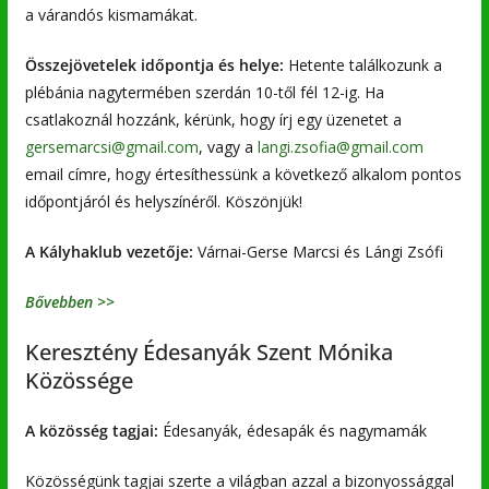
a várandós kismamákat.
Összejövetelek időpontja és helye:
Hetente találkozunk a
plébánia nagytermében szerdán 10-től fél 12-ig. Ha
csatlakoznál hozzánk, kérünk, hogy írj egy üzenetet a
gersemarcsi@gmail.com
, vagy a
langi.zsofia@gmail.com
email címre, hogy értesíthessünk a következő alkalom pontos
időpontjáról és helyszínéről. Köszönjük!
A Kályhaklub vezetője:
Várnai-Gerse Marcsi és Lángi Zsófi
Bővebben >>
Keresztény Édesanyák Szent Mónika
Közössége
A közösség tagjai:
Édesanyák, édesapák és nagymamák
Közösségünk tagjai szerte a világban azzal a bizonyossággal