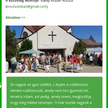
A közösség vezetője:
Kállay-Kisbán Kriszta
(
kriszta.kisban@gmail.com
)
Bővebben >>
Én vagyok az igazi szőlőtő, s Atyám a szőlőműves.
Minden szőlővesszőt, amely nem hoz gyümölcsöt,
lemetsz rólam, azt pedig, amely terem, megtisztítja,
hogy még többet teremjen. Ti már tiszták vagytok a