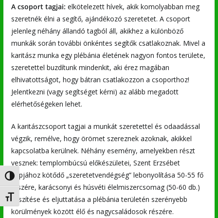
A csoport tagjai:
elkötelezett hívek, akik komolyabban meg
szeretnék élni a segítő, ajándékozó szeretetet. A csoport
jelenleg néhány állandó tagból áll, akikhez a különböző
munkák során további önkéntes segítők csatlakoznak. Mivel a
karitász munka egy plébánia életének nagyon fontos területe,
szeretettel buzdítunk mindenkit, aki érez magában
elhivatottságot, hogy bátran csatlakozzon a csoporthoz!
Jelentkezni (vagy segítséget kérni) az alább megadott
elérhetőségeken lehet.
A karitászcsoport tagjai a munkát szeretettel és odaadással
végzik, remélve, hogy örömet szereznek azoknak, akikkel
kapcsolatba kerülnek. Néhány esemény, amelyekben részt
vesznek: templombúcsú előkészületei, Szent Erzsébet
napjához kötődő „szeretetvendégség” lebonyolítása 50-55 fő
Nagy kontraszt váltása
részére, karácsonyi és húsvéti élelmiszercsomag (50-60 db.)
Betűméret váltása
készítése és eljuttatása a plébánia területén szerényebb
körülmények között élő és nagycsaládosok részére.