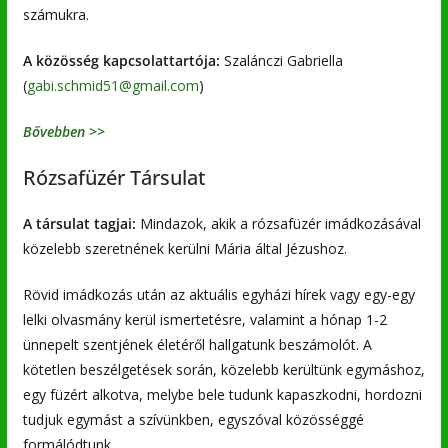
számukra.
A közösség kapcsolattartója:
Szalánczi Gabriella
(
gabi.schmid51@gmail.com
)
Bővebben >>
Rózsafüzér Társulat
A társulat tagjai:
Mindazok, akik a rózsafüzér imádkozásával
közelebb szeretnének kerülni Mária által Jézushoz.
Rövid imádkozás után az aktuális egyházi hírek vagy egy-egy
lelki olvasmány kerül ismertetésre, valamint a hónap 1-2
ünnepelt szentjének életéről hallgatunk beszámolót. A
kötetlen beszélgetések során, közelebb kerültünk egymáshoz,
egy füzért alkotva, melybe bele tudunk kapaszkodni, hordozni
tudjuk egymást a szívünkben, egyszóval közösséggé
formálódtunk.