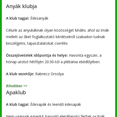
Anyák klubja
A klub tagjai:
Édesanyák
Célunk az anyukáknak olyan közösséget kínálni, ahol az imák
mellett az őket foglalkoztató kérdésekről szabadon tudnak
beszélgetni, tapasztalatokat cserélni.
Összejövetelek időpontja és helye:
Havonta egyszer, a
hónap utolsó hétfőjén 20:30-tól a plébánia ebédlőjében.
A klub vezetője:
Rabnecz Orsolya
Bővebben >>
Apaklub
A klub tagjai:
Édesapák és leendő édesapák
Nem vagyunk egyedül: hasonló életállapotú férfiak osztják