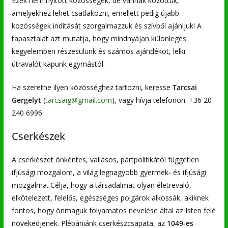
Ezek nem nyitott közösségek, de vannak közöttük,
amelyekhez lehet csatlakozni, emellett pedig újabb
közösségek indítását szorgalmazzuk és szívből ajánljuk! A
tapasztalat azt mutatja, hogy mindnyájan különleges
kegyelemben részesülünk és számos ajándékot, lelki
útravalót kapunk egymástól.
Ha szeretne ilyen közösséghez tartozni, keresse
Tarcsai
Gergelyt
(
tarcsaig@gmail.com
), vagy hívja telefonon: +36 20
240 6996.
Cserkészek
A cserkészet önkéntes, vallásos, pártpolitikától független
ifjúsági mozgalom, a világ legnagyobb gyermek- és ifjúsági
mozgalma. Célja, hogy a társadalmat olyan életrevaló,
elkötelezett, felelős, egészséges polgárok alkossák, akiknek
fontos, hogy önmaguk folyamatos nevelése által az Isten felé
növekedjenek. Plébániánk cserkészcsapata, az
1049-es