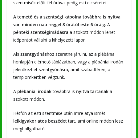
szentmisék előtt fél órával pedig esti dicséretet.
A temető és a szentségi kápolna továbbra is nyitva
van minden nap reggel 8 órától este 6 óráig
. A
pénteki szentségimádásra
a szokott módon lehet
időpontot vállalni a kihelyezett lapon.
Aki
szentgyónás
hoz szeretne járulni, az a plébánia
honlapján elérhető táblázatban, vagy a plébániai irodán
jelentkezhet szentgyónásra, amit szabadtéren, a
templomkertben végzünk.
A
plébániai irodák
továbbra is
nyitva tartanak
a
szokott módon.
Hétfőn az esti szentmise után Imre atya ismét
lelkigyakorlatos beszéd
et tart, ami online módon lesz
meghallgatható.