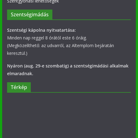
Szentgyónási lehetőségek
Szentségimádás
Szentségi kápolna nyitvatartása:
Minden nap reggel 8 órától este 6 óráig.
(Megközelíthető: az udvarról, az Altemplom bejáratán
keresztül.)
Nyáron (aug. 29-e szombatig) a szentségimádási alkalmak
elmaradnak.
Térkép