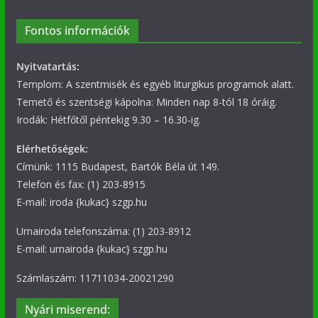
Fontos információk
Nyitvatartás:
Templom: A szentmisék és egyéb liturgikus programok alatt.
Temető és szentségi kápolna: Minden nap 8-tól 18 óráig.
Irodák: Hétfőtől péntekig 9.30 – 16.30-ig.
Elérhetőségek:
Címünk: 1115 Budapest, Bartók Béla út 149.
Telefon és fax: (1) 203-8915
E-mail: iroda {kukac} szgp.hu
Urnairoda telefonszáma: (1) 203-8912
E-mail: urnairoda {kukac} szgp.hu
Számlaszám: 11711034-20021290
Nyári miserend: