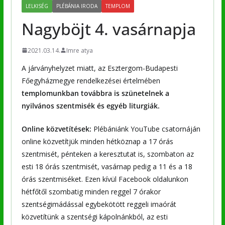
LELKISÉG
PLÉBÁNIA IRODA
TEMPLOM
Nagyböjt 4. vasárnapja
2021.03.14.
Imre atya
A járványhelyzet miatt, az Esztergom-Budapesti
Főegyházmegye rendelkezései értelmében
templomunkban továbbra is szünetelnek a
nyilvános szentmisék és egyéb liturgiák.
Online közvetítések:
Plébániánk YouTube csatornáján
online közvetítjük minden hétköznap a 17 órás
szentmisét, pénteken a keresztutat is, szombaton az
esti 18 órás szentmisét, vasárnap pedig a 11 és a 18
órás szentmiséket. Ezen kívül Facebook oldalunkon
hétfőtől szombatig minden reggel 7 órakor
szentségimádással egybekötött reggeli imaórát
közvetítünk a szentségi kápolnánkból, az esti