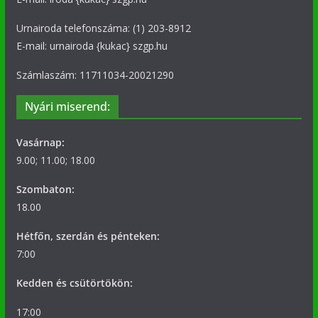
Urnairoda telefonszáma: (1) 203-8912
E-mail: urnairoda {kukac} szgp.hu
Számlaszám: 11711034-20021290
Nyári miserend:
Vasárnap:
9.00; 11.00; 18.00
Szombaton:
18.00
Hétfőn, szerdán és pénteken:
7:00
Kedden és csütörtökön:
17:00