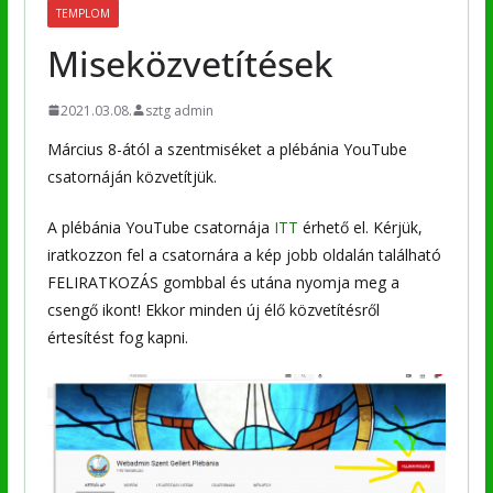
TEMPLOM
Miseközvetítések
2021.03.08.
sztg admin
Március 8-ától a szentmiséket a plébánia YouTube
csatornáján közvetítjük.
A plébánia YouTube csatornája
ITT
érhető el. Kérjük,
iratkozzon fel a csatornára a kép jobb oldalán található
FELIRATKOZÁS gombbal és utána nyomja meg a
csengő ikont! Ekkor minden új élő közvetítésről
értesítést fog kapni.