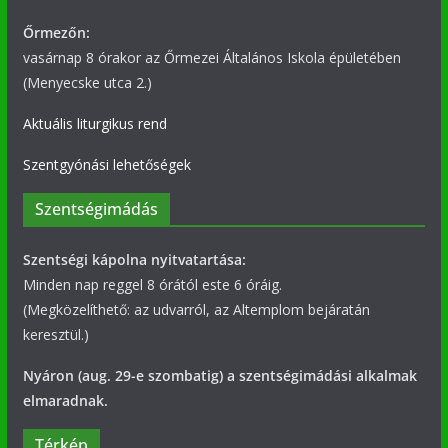
Őrmezőn:
vasárnap 8 órakor az Őrmezei Általános Iskola épületében
(Menyecske utca 2.)
Aktuális liturgikus rend
Szentgyónási lehetőségek
Szentségimádás
Szentségi kápolna nyitvatartása:
Minden nap reggel 8 órától este 6 óráig.
(Megközelíthető: az udvarról, az Altemplom bejáratán
keresztül.)
Nyáron (aug. 29-e szombatig) a szentségimádási alkalmak
elmaradnak.
Térkép