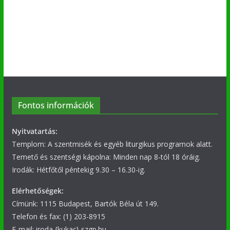
Fontos információk
Nyitvatartás:
Templom: A szentmisék és egyéb liturgikus programok alatt.
Temető és szentségi kápolna: Minden nap 8-tól 18 óráig.
Irodák: Hétfőtől péntekig 9.30 – 16.30-ig.
Elérhetőségek:
Címünk: 1115 Budapest, Bartók Béla út 149.
Telefon és fax: (1) 203-8915
E-mail: iroda {kukac} szgp.hu