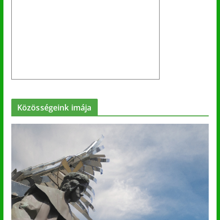
Közösségeink imája