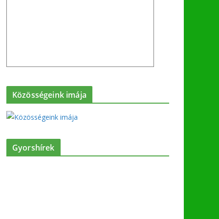
Közösségeink imája
Gyorshírek