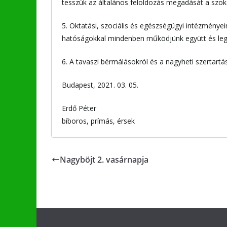
tesszük az általános feloldozás megadását a szoká
5. Oktatási, szociális és egészségügyi intézménye
hatóságokkal mindenben működjünk együtt és legyü
6. A tavaszi bérmálásokról és a nagyheti szertartá
Budapest, 2021. 03. 05.
Erdő Péter
bíboros, prímás, érsek
Nagyböjt 2. vasárnapja