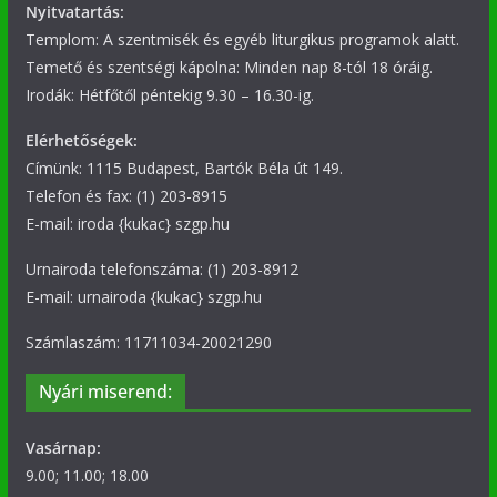
Nyitvatartás:
Templom: A szentmisék és egyéb liturgikus programok alatt.
Temető és szentségi kápolna: Minden nap 8-tól 18 óráig.
Irodák: Hétfőtől péntekig 9.30 – 16.30-ig.
Elérhetőségek:
Címünk: 1115 Budapest, Bartók Béla út 149.
Telefon és fax: (1) 203-8915
E-mail: iroda {kukac} szgp.hu
Urnairoda telefonszáma: (1) 203-8912
E-mail: urnairoda {kukac} szgp.hu
Számlaszám: 11711034-20021290
Nyári miserend:
Vasárnap:
9.00; 11.00; 18.00