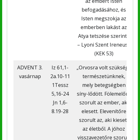
az embert Isten
befogadásához, és
Isten megszokja az
emberben lakást az
Atya tetszése szerint.”
– Lyoni Szent Ireneusz
(KEK 53)
ADVENT 3.
Iz 61,1-
„Orvosra volt szüksége
vasárnap
2a.10-11
természetünknek,
1Tessz
mely betegségben
5,16-24
síny-lődött. Fölemelőre
Jn 1,6-
szorult az ember, aki
8.19-28
elesett. Elevenítőre
szorult az, aki kiesett
az életből. A jóhoz
Ü
visszavezetőre szorult