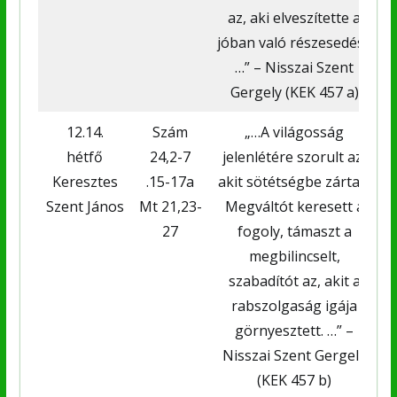
az, aki elveszítette a
jóban való részesedést.
…” – Nisszai Szent
Gergely (KEK 457 a)
12.14.
Szám
„…A világosság
hétfő
24,2-7
jelenlétére szorult az,
Keresztes
.15-17a
akit sötétségbe zártak.
Szent János
Mt 21,23-
Megváltót keresett a
27
fogoly, támaszt a
megbilincselt,
szabadítót az, akit a
rabszolgaság igája
görnyesztett. …” –
Nisszai Szent Gergely
(KEK 457 b)