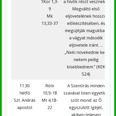
1Kor 1,3-
a hívők részt vesznek a
9
Megváltó első
Mk
eljövetelének hosszú
13,33-37
előkészítésében, és
megújítják magukban
a vágyat második
eljövetele iránt. …
„Neki növekednie kell,
nekem pedig
kisebbednem.” (KEK
524)
11.30.
Róm
A Szentírás minden
hétfő
10,9-18
szavával Isten egyetlen
Szt. András
Mt 4,18-
szót mond: az Ő
apostol
22
egyszülött Igéjét,
akiben teljesen