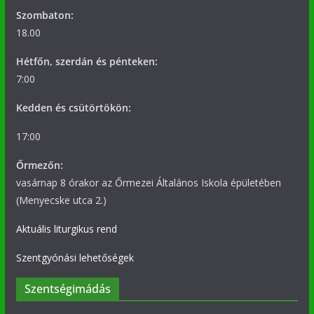
Szombaton:
18.00
Hétfőn, szerdán és pénteken:
7:00
Kedden és csütörtökön:
17:00
Őrmezőn:
vasárnap 8 órakor az Őrmezei Általános Iskola épületében
(Menyecske utca 2.)
Aktuális liturgikus rend
Szentgyónási lehetőségek
Szentségimádás