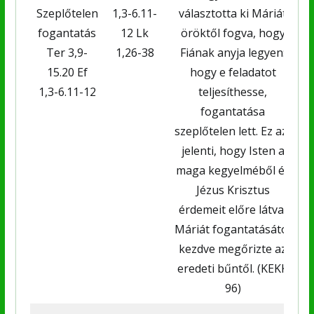
Szeplőtelen
1,3-6.11-
választotta ki Máriát
k
fogantatás
12 Lk
öröktől fogva, hogy
m
Ter 3,9-
1,26-38
Fiának anyja legyen:
15.20 Ef
hogy e feladatot
1,3-6.11-12
teljesíthesse,
fogantatása
szeplőtelen lett. Ez azt
jelenti, hogy Isten a
maga kegyelméből és
Jézus Krisztus
érdemeit előre látva,
Máriát fogantatásától
kezdve megőrizte az
eredeti bűntől. (KEKK
96)