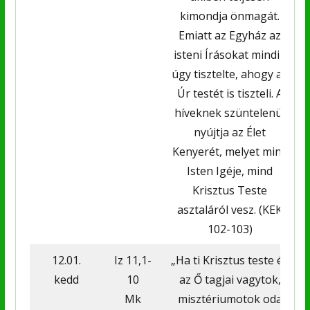
kimondja önmagát.
Emiatt az Egyház az
isteni Írásokat mindig
úgy tisztelte, ahogy az
Úr testét is tiszteli. A
híveknek szüntelenül
nyújtja az Élet
Kenyerét, melyet mind
Isten Igéje, mind
Krisztus Teste
asztaláról vesz. (KEK
102-103)
12.01.
Iz 11,1-
„Ha ti Krisztus teste és
kedd
10
az Ő tagjai vagytok,
Mk
misztériumotok oda