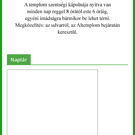
Naptár