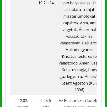
10,21-24
van helyezve az Úr
asztalára: a saját
ö
misztériumotokat
kapjátok. Arra, ami
K
vagytok, Ámen-nal
válaszoltok, és
válaszolván aláírjátok.
Hallod ugyanis:
Krisztus teste; és te
válaszolod: Ámen. Légy
Krisztus tagja, hogy
igaz legyen az Ámen.” –
Szent Ágoston (KEK
1396)
12.02.
Iz 25,6-
Az Eucharisztia kötelez