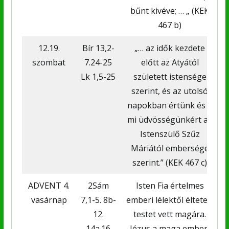
bűnt kivéve; … „ (KEK
467 b)
12.19.
Bír 13,2-
„… az idők kezdete
szombat
7.24-25
előtt az Atyától
Lk 1,5-25
született istensége
szerint, és az utolsó
napokban értünk és a
mi üdvösségünkért az
Istenszülő Szűz
Máriától embersége
M
szerint.” (KEK 467 c)
ADVENT 4.
2Sám
Isten Fia értelmes
vasárnap
7,1-5. 8b-
emberi lélektől éltetett
12.
testet vett magára.
14a.16
Jézus a maga emberi