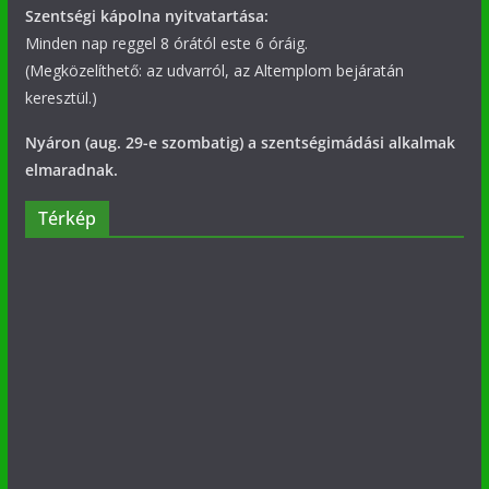
Szentségi kápolna nyitvatartása:
Minden nap reggel 8 órától este 6 óráig.
(Megközelíthető: az udvarról, az Altemplom bejáratán
keresztül.)
Nyáron (aug. 29-e szombatig) a szentségimádási alkalmak
elmaradnak.
Térkép