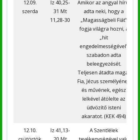
12.09.
Iz 40,25-
Amikor az angyal hírül
szerda
31 Mt
adta neki, hogy a
11,28-30
„Magasságbeli Fiát”
fogja világra hozni, a
„hit
engedelmességével”
szabadon adta
beleegyezését.
Teljesen átadta magát
Fia, Jézus személyének
és művének, egész
lelkével átölelte az
üdvözítő isteni
akaratot. (KEK 494)
12.10.
Iz 41,13-
A Szentlélek
csütörtök
20 Mt
tevékenységével való