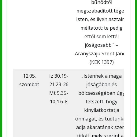
bűnödtől
megszabadított téged
Isten, és ilyen asztalra
méltatott: te pedig
ettől sem lettél
jóságosabb.” –
Aranyszájú Szent János
(KEK 1397)
12.05.
Iz 30,19-
„Istennek a maga
szombat
21.23-26
jóságában és
Mt 9,35-
bölcsességében úgy
10,1.6-8
tetszett, hogy
kinyilatkoztatja
önmagát, és tudtunkra
adja akaratának szent
titkát, mely szerint az