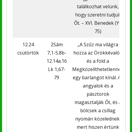
találkozhat velünk,
hogy szeretni tudjuk
Őt. – XVI. Benedek (YC
75)
12.24
2Sám
„A Szűz ma világra
csütörtök
7,1-5.8b-
hozza az Örökkévalót,
12.14a.16
és a föld a
Lk 1,67-
Megközelíthetetlennek
79
egy barlangot kínál. Az
angyalok és a
pásztorok
magasztalják Őt, és a
bölcsek a csillag
nyomán közelednek,
mert hiszen értünk