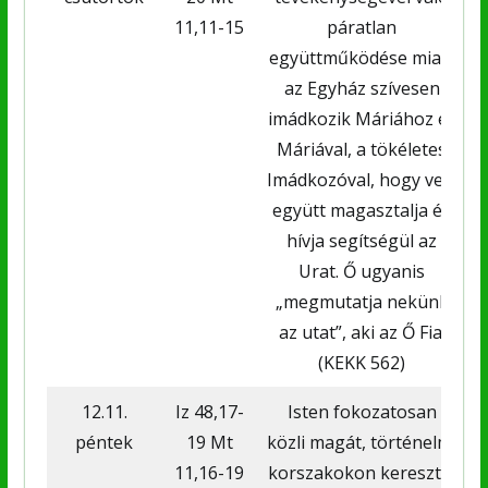
11,11-15
páratlan
együttműködése miatt
az Egyház szívesen
imádkozik Máriához és
Máriával, a tökéletes
Imádkozóval, hogy vele
együtt magasztalja és
hívja segítségül az
Urat. Ő ugyanis
„megmutatja nekünk
az utat”, aki az Ő Fia.
(KEKK 562)
12.11.
Iz 48,17-
Isten fokozatosan
péntek
19 Mt
közli magát, történelmi
k
11,16-19
korszakokon keresztül