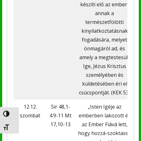
készíti elő az embert
annak a
természetfölötti
kinyilatkoztatásnak
fogadására, melyet
önmagáról ad, és
amely a megtestesült
Ige, Jézus Krisztus
személyében és
küldetésében éri el
csúcspontját. (KEK 53)
12.12.
Sir 48,1-
„Isten Igéje az
L
szombat
4.9-11 Mt
emberben lakozott és
h
Nagy kontraszt váltása
17,10-13
az Ember Fiává lett,
Betűméret váltása
hogy hozzá-szoktassa