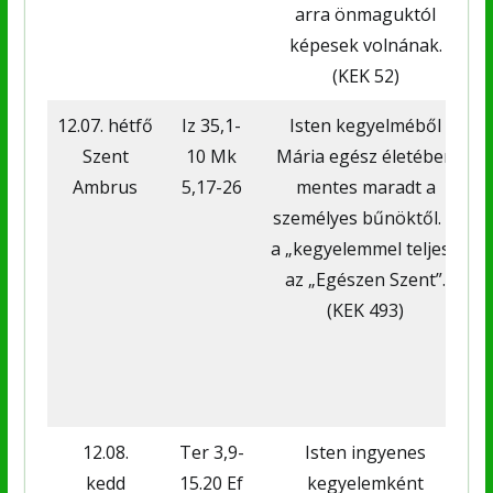
arra önmaguktól
képesek volnának.
(KEK 52)
12.07. hétfő
Iz 35,1-
Isten kegyelméből
Szent
10 Mk
Mária egész életében
Ambrus
5,17-26
mentes maradt a
személyes bűnöktől. Ő
a „kegyelemmel teljes”,
az „Egészen Szent”.
(KEK 493)
12.08.
Ter 3,9-
Isten ingyenes
kedd
15.20 Ef
kegyelemként