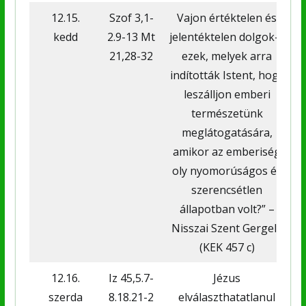
12.15.
Szof 3,1-
Vajon értéktelen és
kedd
2.9-13 Mt
jelentéktelen dolgok-e
21,28-32
ezek, melyek arra
indították Istent, hogy
leszálljon emberi
f
természetünk
meglátogatására,
amikor az emberiség
oly nyomorúságos és
szerencsétlen
állapotban volt?” –
Nisszai Szent Gergely
(KEK 457 c)
12.16.
Iz 45,5.7-
Jézus
szerda
8.18.21-2
elválaszthatatlanul