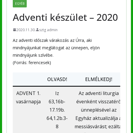
EGYÉB
Adventi készület – 2020
2020.11.30.
sztg admin
Az adventi időszak várakozás az Úrra, aki
mindnyájunkat meglátogat az ünnepen, eljön
mindnyájunk szívébe.
(Forrás: ferencesek)
OLVASD!
ELMÉLKEDJ!
ADVENT 1.
Iz
Az adventi liturgia
vasárnapja
63,16b-
évenként visszatérő
17.19b.
ünneplésével az
64,1.2b.3-
Egyház aktualizálja a
8
messiásvárást; ezáltal