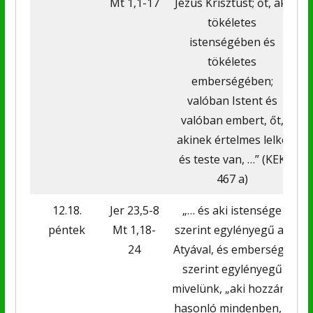
Mt 1,1-17
Jézus Krisztust; őt, aki
tökéletes
istenségében és
tökéletes
emberségében;
valóban Istent és
valóban embert, őt,
akinek értelmes lelke
és teste van, …” (KEK
467 a)
12.18.
Jer 23,5-8
„… és aki istensége
péntek
Mt 1,18-
szerint egylényegű az
24
Atyával, és embersége
szerint egylényegű
mivelünk, „aki hozzánk
hasonló mindenben, a
m