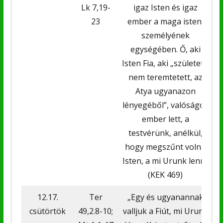
Lk 7,19-
igaz Isten és igaz
23
ember a maga isteni
személyének
egységében. Ő, aki
Isten Fia, aki „született,
nem teremtetett, az
Atya ugyanazon
lényegéből”, valóságos
ember lett, a
testvérünk, anélkül,
hogy megszűnt volna
Isten, a mi Urunk lenni.
(KEK 469)
12.17.
Ter
„Egy és ugyanannak
csütörtök
49,2.8-10;
valljuk a Fiút, mi Urunk