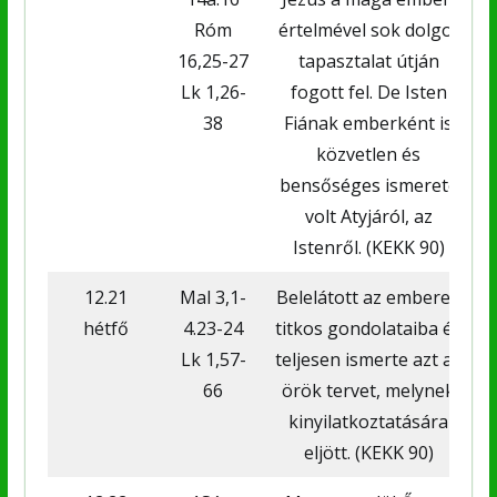
Róm
értelmével sok dolgot
16,25-27
tapasztalat útján
Lk 1,26-
fogott fel. De Isten
38
Fiának emberként is
közvetlen és
bensőséges ismerete
volt Atyjáról, az
Istenről. (KEKK 90)
12.21
Mal 3,1-
Belelátott az emberek
hétfő
4.23-24
titkos gondolataiba és
Lk 1,57-
teljesen ismerte azt az
66
örök tervet, melynek
kinyilatkoztatására
eljött. (KEKK 90)