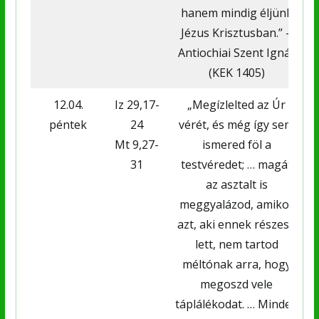
hanem mindig éljünk
Jézus Krisztusban.” –
Antiochiai Szent Ignác
(KEK 1405)
12.04.
Iz 29,17-
„Megízlelted az Úr
péntek
24
vérét, és még így sem
Mt 9,27-
ismered föl a
31
testvéredet; … magát
az asztalt is
meggyalázod, amikor
azt, aki ennek részese
lett, nem tartod
méltónak arra, hogy
megoszd vele
táplálékodat. … Minden