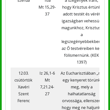
szerda
10a
a szegények iránt;
Mt 15,29-
hogy Krisztus értünk
37
adott testét és vérét
igazságban vehessük
magunkhoz, Krisztust
a
a
legszegényebbekben,
az Ő testvéreiben kell
fölismernünk. (KEK
1397)
12.03.
Iz 26,1-6
Az Eucharisztiában „mi
csütörtök
Mt
egy kenyeret törünk
Xavéri
7,21.24-
meg, mely a
Szent
27
halhatatlanság
Ferenc
orvossága, ellenszer,
hogy meg ne haljunk,