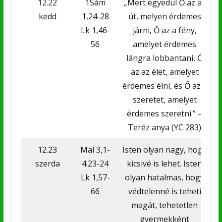
12.22
1Sám
„Mert egyedül Ő az az
kedd
1,24-28
út, melyen érdemes
Lk 1,46-
járni, Ő az a fény,
h
56
amelyet érdemes
lángra lobbantani, Ő
az az élet, amelyet
érdemes élni, és Ő az a
v
szeretet, amelyet
érdemes szeretni.” –
Teréz anya (YC 283)
12.23
Mal 3,1-
Isten olyan nagy, hogy
szerda
4.23-24
kicsivé is lehet. Isten
g
Lk 1,57-
olyan hatalmas, hogy
66
védtelenné is teheti
magát, tehetetlen
gyermekként
n