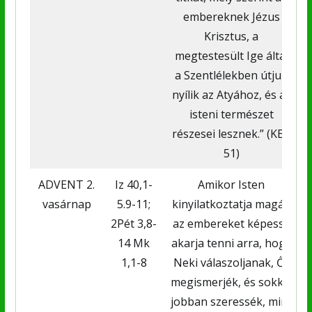
embereknek Jézus
Krisztus, a
megtestesült Ige által
a Szentlélekben útjuk
nyílik az Atyához, és az
isteni természet
részesei lesznek.” (KEK
51)
ADVENT 2.
Iz 40,1-
Amikor Isten
vasárnap
5.9-11;
kinyilatkoztatja magát,
2Pét 3,8-
az embereket képessé
14 Mk
akarja tenni arra, hogy
1,1-8
Neki válaszoljanak, Őt
megismerjék, és sokkal
jobban szeressék, mint