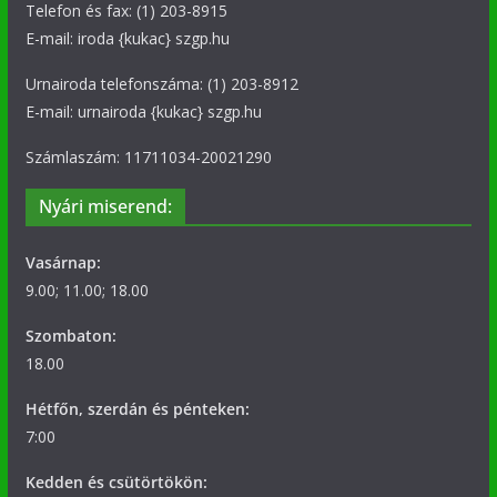
Telefon és fax: (1) 203-8915
E-mail: iroda {kukac} szgp.hu
Urnairoda telefonszáma: (1) 203-8912
E-mail: urnairoda {kukac} szgp.hu
Számlaszám: 11711034-20021290
Nyári miserend:
Vasárnap:
9.00; 11.00; 18.00
Szombaton:
18.00
Hétfőn, szerdán és pénteken:
7:00
Kedden és csütörtökön: