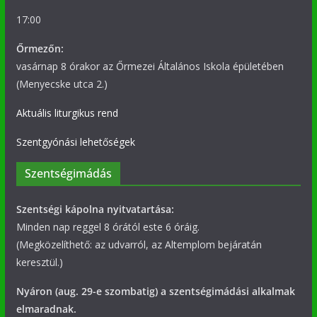
17:00
Őrmezőn:
vasárnap 8 órakor az Őrmezei Általános Iskola épületében
(Menyecske utca 2.)
Aktuális liturgikus rend
Szentgyónási lehetőségek
Szentségimádás
Szentségi kápolna nyitvatartása:
Minden nap reggel 8 órától este 6 óráig.
(Megközelíthető: az udvarról, az Altemplom bejáratán
keresztül.)
Nyáron (aug. 29-e szombatig) a szentségimádási alkalmak
elmaradnak.