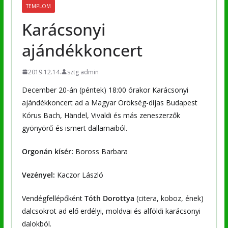
TEMPLOM
Karácsonyi
ajándékkoncert
2019.12.14.
sztg admin
December 20-án (péntek) 18:00 órakor Karácsonyi
ajándékkoncert ad a Magyar Örökség-díjas Budapest
Kórus Bach, Händel, Vivaldi és más zeneszerzők
gyönyörű és ismert dallamaiból.
Orgonán kísér:
Boross Barbara
Vezényel:
Kaczor László
Vendégfellépőként
Tóth Dorottya
(citera, koboz, ének)
dalcsokrot ad elő erdélyi, moldvai és alföldi karácsonyi
dalokból.