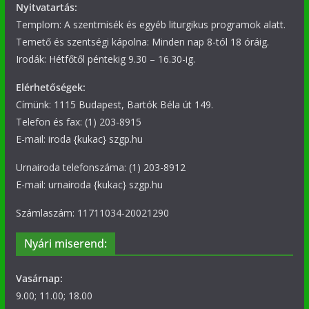
Nyitvatartás:
Templom: A szentmisék és egyéb liturgikus programok alatt.
Temető és szentségi kápolna: Minden nap 8-tól 18 óráig.
Irodák: Hétfőtől péntekig 9.30 – 16.30-ig.
Elérhetőségek:
Címünk: 1115 Budapest, Bartók Béla út 149.
Telefon és fax: (1) 203-8915
E-mail: iroda {kukac} szgp.hu
Urnairoda telefonszáma: (1) 203-8912
E-mail: urnairoda {kukac} szgp.hu
Számlaszám: 11711034-20021290
Nyári miserend:
Vasárnap:
9.00; 11.00; 18.00