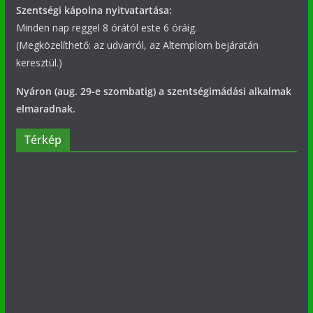
Szentségi kápolna nyitvatartása:
Minden nap reggel 8 órától este 6 óráig.
(Megközelíthető: az udvarról, az Altemplom bejáratán
keresztül.)
Nyáron (aug. 29-e szombatig) a szentségimádási alkalmak
elmaradnak.
Térkép