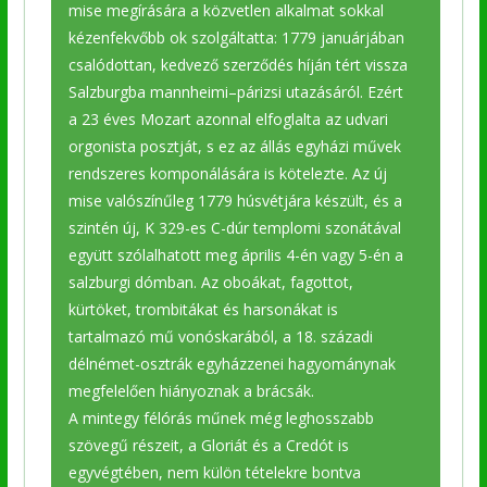
mise megírására a közvetlen alkalmat sokkal
kézenfekvőbb ok szolgáltatta: 1779 januárjában
csalódottan, kedvező szerződés híján tért vissza
Salzburgba mannheimi–párizsi utazásáról. Ezért
a 23 éves Mozart azonnal elfoglalta az udvari
orgonista posztját, s ez az állás egyházi művek
rendszeres komponálására is kötelezte. Az új
mise valószínűleg 1779 húsvétjára készült, és a
szintén új, K 329-es C-dúr templomi szonátával
együtt szólalhatott meg április 4-én vagy 5-én a
salzburgi dómban. Az oboákat, fagottot,
kürtöket, trombitákat és harsonákat is
tartalmazó mű vonóskarából, a 18. századi
délnémet-osztrák egyházzenei hagyománynak
megfelelően hiányoznak a brácsák.
A mintegy félórás műnek még leghosszabb
szövegű részeit, a Gloriát és a Credót is
egyvégtében, nem külön tételekre bontva