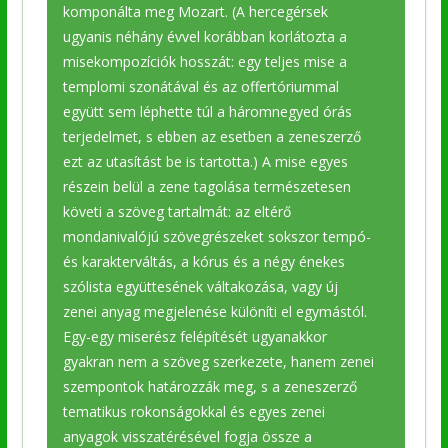
komponálta meg Mozart. (A hercegérsek
ugyanis néhány évvel korábban korlátozta a
misekompozíciók hosszát: egy teljes mise a
templomi szonátával és az offertóriummal
együtt sem léphette túl a háromnegyed órás
terjedelmet, s ebben az esetben a zeneszerző
ezt az utasítást be is tartotta.) A mise egyes
részein belül a zene tagolása természetesen
követi a szöveg tartalmát: az eltérő
mondanivalójú szövegrészeket sokszor tempó-
és karakterváltás, a kórus és a négy énekes
szólista együttesének váltakozása, vagy új
zenei anyag megjelenése különíti el egymástól.
Egy-egy miserész felépítését ugyanakkor
gyakran nem a szöveg szerkezete, hanem zenei
szempontok határozzák meg, s a zeneszerző
tematikus rokonságokkal és egyes zenei
anyagok visszatérésével fogja össze a