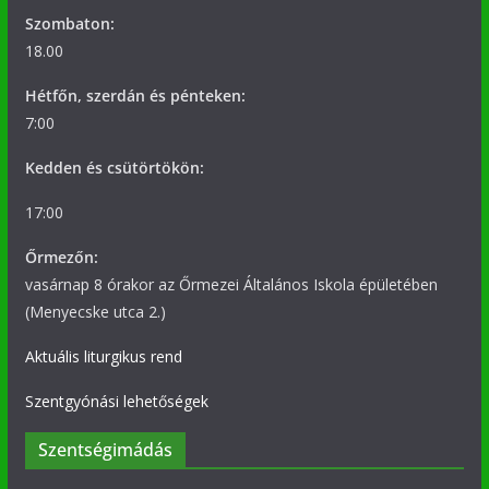
Szombaton:
18.00
Hétfőn, szerdán és pénteken:
7:00
Kedden és csütörtökön:
17:00
Őrmezőn:
vasárnap 8 órakor az Őrmezei Általános Iskola épületében
(Menyecske utca 2.)
Aktuális liturgikus rend
Szentgyónási lehetőségek
Szentségimádás