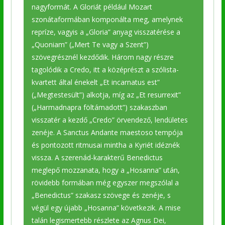
nagyformát. A Gloriát például Mozart
szonátaformában komponálta meg, amelynek
repríze, vagyis a „Gloria” anyag visszatérése a
„Quoniam” („Mert Te vagy a Szent”)
szövegrésznél kezdődik. Három nagy részre
tagolódik a Credo, itt a középrészt a szólista-
kvartett által énekelt „Et incarnatus est”
(„Megtestesült”) alkotja, míg az „Et resurrexit”
(„Harmadnapra föltámadott”) szakaszban
visszatér a kezdő „Credo” örvendező, lendületes
zenéje. A Sanctus Andante maestoso tempója
és pontozott ritmusai mintha a Kyriét idéznék
vissza. A szerenád-karakterű Benedictus
meglepő mozzanata, hogy a „Hosanna” után,
rövidebb formában még egyszer megszólal a
„Benedictus” szakasz szövege és zenéje, s
végül egy újabb „Hosanna” következik. A mise
talán legismertebb részlete az Agnus Dei,