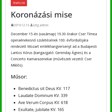
TEMPLOM
Koronázási mise
2019.12.13.
sztg admin
December 15-én (vasárnap) 19.30 órakor Cser Tímea
operaénekesnő születésének 100. évfordulójára
rendezett Mozart emlékhangversenyt ad a Budapesti
Lantos Kórus (karigazgató: Gerenday Ágnes) és a
Concerto Kamarazenekar (művészeti vezető: Cser
Miklós).
Műsor:
Benedictus sit Deus KV. 117
Laudate Dominum KV. 339
Ave Verum Corpus KV. 618
Exultate, jubilate KV. 165