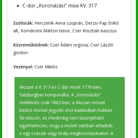
C-dúr „Koronázási” mise KV. 317
Szólisták:
Herczenik Anna szoprán, Derzsi-Pap Enikő
alt, Komáromi Márton tenor, Cser Krisztián basszus
Közreműködnek:
Cser Ádám orgona, Cser László
gordon
Vezényel:
Cser Miklós
Mozart a K 317-es C-dúr misét 1779-ben,
Salzburgban komponálta. A „Koronázási”
melléknév csak 1862-ben, a Mozart műveit
listázó Köchel-jegyzék első kiadásában bukkan
fel először, és mindmáig nem bizonyítható
egyértelműen, hogy a művet valóban előadták-
e egy császár vagy király megkoronázásakor. A