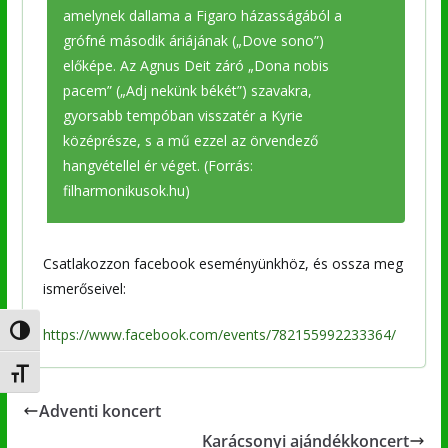
amelynek dallama a Figaro házasságából a
grófné második áriájának („Dove sono”)
előképe. Az Agnus Deit záró „Dona nobis
pacem” („Adj nekünk békét”) szavakra,
gyorsabb tempóban visszatér a Kyrie
középrésze, s a mű ezzel az örvendező
hangvétellel ér véget. (Forrás:
filharmonikusok.hu)
Csatlakozzon facebook eseményünkhöz, és ossza meg
ismerőseivel:
Nagy kontraszt váltása
https://www.facebook.com/events/782155992233364/
Betűméret váltása
Adventi koncert
Karácsonyi ajándékkoncert