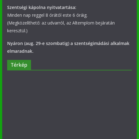
Szentségi kápolna nyitvatartása:
Minden nap reggel 8 órától este 6 óráig.
(Megközelíthető: az udvarról, az Altemplom bejáratán
keresztül.)
Nyáron (aug. 29-e szombatig) a szentségimádási alkalmak
elmaradnak.
Térkép