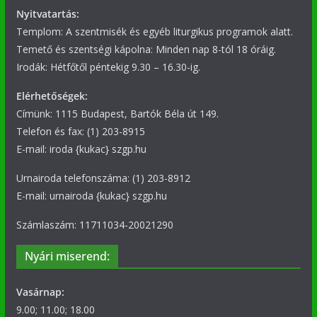
Nyitvatartás:
Templom: A szentmisék és egyéb liturgikus programok alatt.
Temető és szentségi kápolna: Minden nap 8-tól 18 óráig.
Irodák: Hétfőtől péntekig 9.30 – 16.30-ig.
Elérhetőségek:
Címünk: 1115 Budapest, Bartók Béla út 149.
Telefon és fax: (1) 203-8915
E-mail: iroda {kukac} szgp.hu
Urnairoda telefonszáma: (1) 203-8912
E-mail: urnairoda {kukac} szgp.hu
Számlaszám: 11711034-20021290
Nyári miserend:
Vasárnap:
9.00; 11.00; 18.00