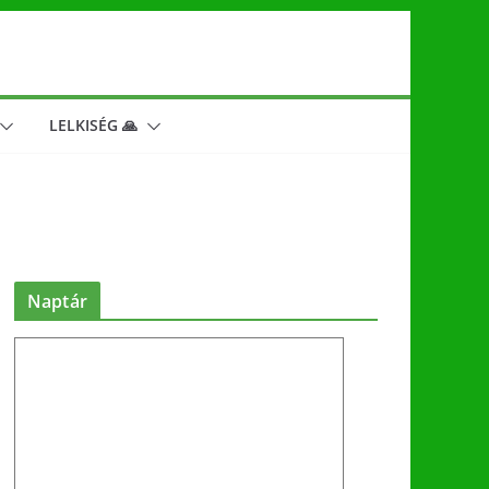
LELKISÉG 🙏
Naptár