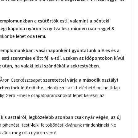
emplomunkban a csütörtök esti, valamint a pénteki
égi kápolna nyáron is nyitva lesz minden nap
reggel 8
ikor be lehet oda térni.
z templomunkban:
vasárnaponként gyóntatunk a 9-es és a
z esti szentmise előtt fél 6-tól. Ezeken az időpontokon kívül
e után
,
ha valaki jelzi szándékát a sekrestyében
.
 Áron Cserkészcsapat
szeretettel várja a második osztályt
erben induló őrsökbe
. Jelentkezni az itt elérhető online űrlap
ig Gerő Emese csapatparancsnokot lehet keresni az
 kis asztalról, legközelebb azonban csak nyár végén, az új
ó pihenést, testi-lelki feltöltődést kívánunk mindenkinek! Ne
ezzünk meg róla nyáron sem!