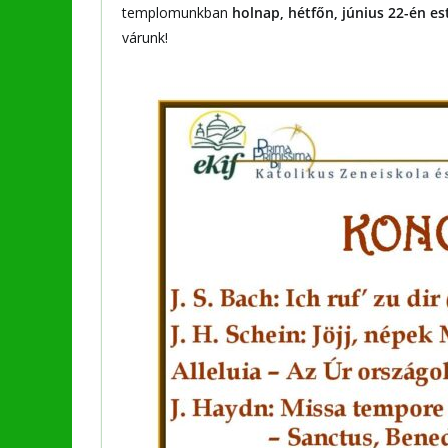
templomunkban
holnap,
hétfőn,
június 22-én es
várunk!