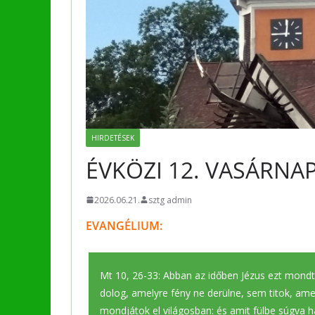
HIRDETÉSEK
ÉVKÖZI 12. VASÁRNA
2026.06.21.
sztg admin
EVANGÉLIUM:
Mt 10, 26-33: Abban az időben Jézus ezt mondta
dolog, amelyre fény ne derülne, sem titok, ame
mondjátok el világosban: és amit fülbe súgva ha