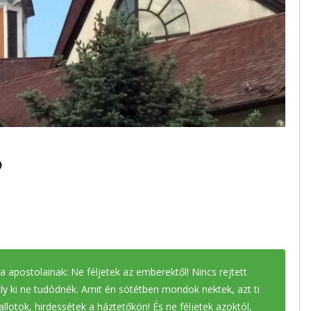
P
 apostolainak: Ne féljetek az emberektől! Nincs rejtett
ly ki ne tudódnék. Amit én sötétben mondok nektek, azt ti
llotok, hirdessétek a háztetőkön! És ne féljetek azoktól,