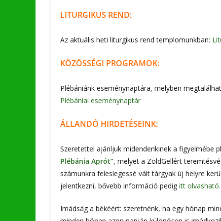
LITURGIKUS REND:
Az aktuális heti liturgikus rend templomunkban:
Li
KÖZÖSSÉGI PROGRAMOK:
Plébániánk eseménynaptára, melyben megtalálható
Plébániai eseménynaptár
ÁLLANDÓ HIRDETÉSEINK:
Szeretettel ajánljuk midendenkinek a figyelmébe 
Plébánia Aprót”
, melyet a ZöldGellért teremtésvé
számunkra feleslegessé vált tárgyak új helyre kerü
jelentkezni, bővebb információ pedig
itt olvasható.
Imádság a békéért: szeretnénk, ha egy hónap minde
minden hónap azon napján különösen is imádkozik a 