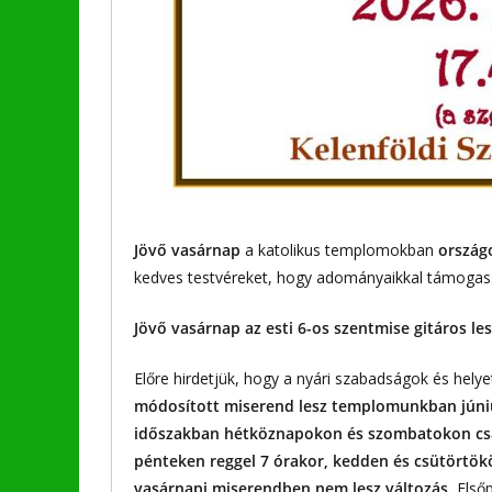
Jövő vasárnap
a katolikus templomokban
országo
kedves testvéreket, hogy adományaikkal támogas
Jövő vasárnap az esti 6-os szentmise gitáros le
Előre hirdetjük, hogy a nyári szabadságok és helye
módosított miserend lesz templomunkban júniu
időszakban hétköznapokon és szombatokon csa
pénteken reggel 7 órakor, kedden és csütörtök
vasárnapi miserendben nem lesz változás.
Első