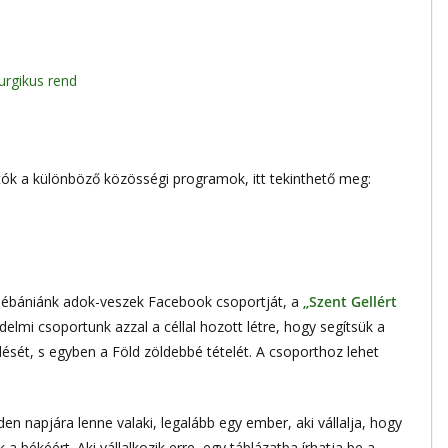
turgikus rend
k a különböző közösségi programok, itt tekinthető meg:
plébániánk adok-veszek Facebook csoportját, a
„Szent Gellért
delmi csoportunk azzal a céllal hozott létre, hogy segítsük a
lését, s egyben a Föld zöldebbé tételét. A csoporthoz lehet
n napjára lenne valaki, legalább egy ember, aki vállalja, hogy
békéért. Aki vállalkozik erre, egy táblázatba írhatja be a