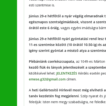
esti szentmise is.
Június 29-e hétfőtől a nyár végéig
elmaradnak t
egésznapos szentségimádások, viszont a szents
órától este 6 óráig
, vagyis egyéni imádságra bárm
Június 29-e hétfőtől
nyári gyóntatási rend les
11-es szentmise között (10 órától 10.50-ig) és a
igény szerint gyóntat a miséző atya a szentmis
Plébániánk cserkészcsapata
, az 1049-es Márton
kezdő fiúk és lányok jelentkezését a szeptemb
kitöltésével lehet:
JELENTKEZÉS
Kérdés esetén ped
emese.g32@gmail.com
címen.
A
heti Gellértesítő Hírlevél most még elvihető a
tanév kezdetén fog megjelenni
. Szép nyarat és j
feledjük: Isten nem megy szabadságra, ne feledk