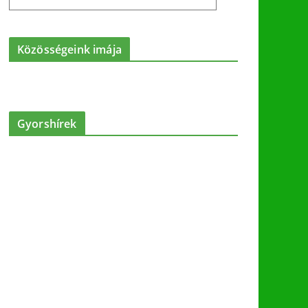
Közösségeink imája
Gyorshírek