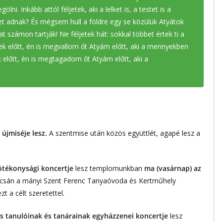
lni. Inkább attól féljetek, aki a lelket is, a testet is a
ebet adnak? És mégsem hull a földre egy se közülük Atyátok
t számon tartják! Ne féljetek hát: sokkal többet értek ti a
k előtt, én is megvallom őt Atyám előtt, aki a mennyekben
lőtt, én is megtagadom őt Atyám előtt, aki a
újmiséje lesz.
A szentmise után közös együttlét, agapé lesz a
ótékonysági koncertje
lesz templomunkban
ma (vasárnap) az
apcsán a mányi Szent Ferenc Tanyaóvoda és Kertműhely
 a célt szeretettel.
s tanulóinak és tanárainak egyházzenei koncertje
lesz