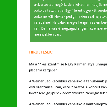
akik a testet megölik, de a lelket nem tudják megö
pokolba taszíthatja. Egy fillérért ugye két ver
tudta nélkül? Nektek pedig minden szál hajatoka
verebeknél! Ha valaki megvall engem az embere
van. De ha valaki megtagad engem az emberek e
mennyekben van.
HIRDETÉSEK:
Ma a 11-es szentmise Nagy Kálmán atya ünnepi 
plébánia kertjében.
A
Weiner Leó Katolikus Zeneiskola tanulóinak j
esti szentmise után, este 7 órától
. A koncert k
bővítésére gyűjtenek adományokat, támogassuk ezt
A
Weiner Leó Katolikus Zeneiskola kántorképző