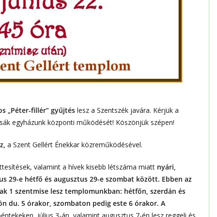
s „Péter-fillér” gyűjtés
lesz a Szentszék javára. Kérjük a
sák egyházunk központi működését! Köszönjük szépen!
sz,
a Szent Gellért Énekkar közreműködésével.
ttesítések, valamint a hívek kisebb létszáma miatt
nyári,
s 29-e hétfő és augusztus 29-e szombat között. Ebben az
k 1 szentmise lesz templomunkban: hétfőn, szerdán és
ön du. 5 órakor, szombaton pedig este 6 órakor. A
péntekeken, július 3-án, valamint augusztus 7-én lesz reggeli és