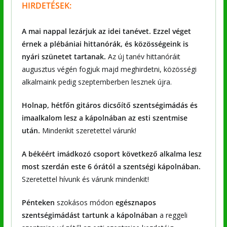
HIRDETÉSEK:
A mai nappal lezárjuk az idei tanévet. Ezzel véget
érnek a plébániai hittanórák, és közösségeink is
nyári szünetet tartanak.
Az új tanév hittanóráit
augusztus végén fogjuk majd meghirdetni, közösségi
alkalmaink pedig szeptemberben lesznek újra.
Holnap, hétfőn gitáros dicsőítő szentségimádás és
imaalkalom lesz a kápolnában az esti szentmise
után.
Mindenkit szeretettel várunk!
A békéért imádkozó csoport következő alkalma lesz
most szerdán este 6 órától a szentségi kápolnában.
Szeretettel hívunk és várunk mindenkit!
Pénteken
szokásos módon
egésznapos
szentségimádást tartunk a kápolnában
a reggeli