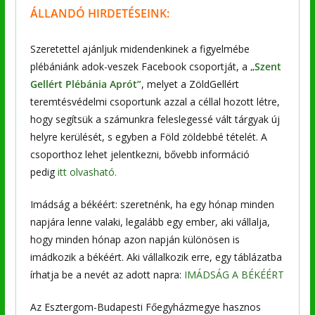
ÁLLANDÓ HIRDETÉSEINK:
Szeretettel ajánljuk midendenkinek a figyelmébe
plébániánk adok-veszek Facebook csoportját, a
„Szent
Gellért Plébánia Aprót”
, melyet a ZöldGellért
teremtésvédelmi csoportunk azzal a céllal hozott létre,
hogy segítsük a számunkra feleslegessé vált tárgyak új
helyre kerülését, s egyben a Föld zöldebbé tételét. A
csoporthoz lehet jelentkezni, bővebb információ
pedig
itt olvasható.
Imádság a békéért: szeretnénk, ha egy hónap minden
napjára lenne valaki, legalább egy ember, aki vállalja,
hogy minden hónap azon napján különösen is
imádkozik a békéért. Aki vállalkozik erre, egy táblázatba
írhatja be a nevét az adott napra:
IMÁDSÁG A BÉKÉÉRT
Az Esztergom-Budapesti Főegyházmegye hasznos