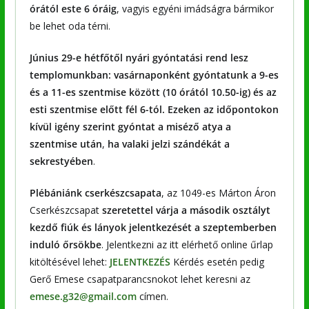
órától este 6 óráig
, vagyis egyéni imádságra bármikor
be lehet oda térni.
Június 29-e hétfőtől
nyári gyóntatási rend lesz
templomunkban:
vasárnaponként gyóntatunk a 9-es
és a 11-es szentmise között (10 órától 10.50-ig) és az
esti szentmise előtt fél 6-tól. Ezeken az időpontokon
kívül igény szerint gyóntat a miséző atya a
szentmise után
,
ha valaki jelzi szándékát a
sekrestyében
.
Plébániánk cserkészcsapata
, az 1049-es Márton Áron
Cserkészcsapat
szeretettel várja a második osztályt
kezdő fiúk és lányok jelentkezését a szeptemberben
induló őrsökbe
. Jelentkezni az itt elérhető online űrlap
kitöltésével lehet:
JELENTKEZÉS
Kérdés esetén pedig
Gerő Emese csapatparancsnokot lehet keresni az
emese.g32@gmail.com
címen.