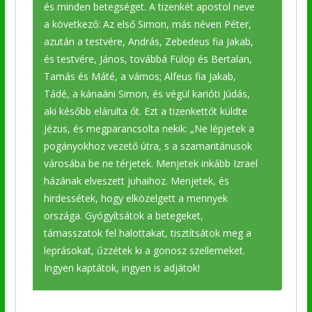
és minden betegséget. A tizenkét apostol neve
a következő: Az első Simon, más néven Péter,
azután a testvére, András, Zebedeus fia Jakab,
és testvére, János, továbbá Fülöp és Bertalan,
Tamás és Máté, a vámos; Alfeus fia Jakab,
Tádé, a kánaáni Simon, és végül karióti Júdás,
aki később elárulta őt. Ezt a tizenkettőt küldte
Jézus, és megparancsolta nekik: „Ne lépjetek a
pogányokhoz vezető útra, s a szamaritánusok
városába be ne térjetek. Menjetek inkább Izrael
házának elveszett juhaihoz. Menjetek, és
hirdessétek, hogy elközelgett a mennyek
országa. Gyógyítsátok a betegeket,
támasszatok fel halottakat, tisztítsátok meg a
leprásokat, űzzétek ki a gonosz szellemeket.
Ingyen kaptátok, ingyen is adjátok!