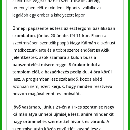
szentmise végétől az esti szentmise kezdetéig,
amennyiben előtte minden időpontra vállalkozik
legalább egy ember a kihelyezett lapon.
Ünnepi papszentelés lesz az esztergomi bazilikában
szombaton, június 20-án de. fél 11-kor.
Ebben a
szentmisében szentelik pappá
Nagy Kálmán
diakónust.
Imádkozzunk érte és a többi szentelendőért is!
Akik
jelentkeztek, azok számára a külön busz a
papszentelési misére
reggel 8 órakor indul a
templom elől
,
a hazaérkezés pedig du. 4 óra körül
lesz.
A programban lesz szabadidő, közös ebéd
azonban nem, ezért
kérjük, hogy minden résztvevő
hozzon magával enni- és innivalót.
Jövő vasárnap, június 21-én a 11-es szentmise Nagy
Kálmán atya ünnepi újmiséje lesz, amire mindenkit
nagy örömmel és szeretettel hívunk és várunk. A
szentmise után közös együttlét, agapé lesz a