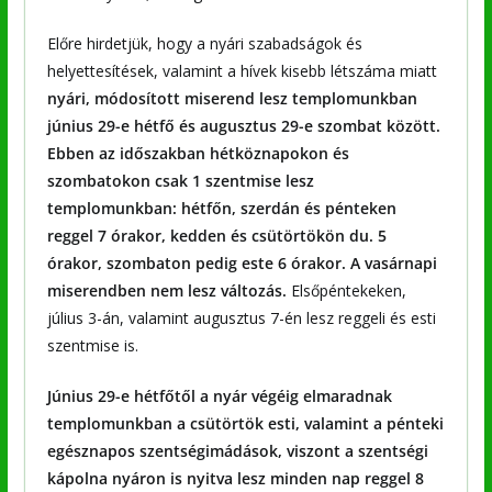
Előre hirdetjük, hogy a nyári szabadságok és
helyettesítések, valamint a hívek kisebb létszáma miatt
nyári, módosított miserend lesz templomunkban
június 29-e hétfő és augusztus 29-e szombat között.
Ebben az időszakban hétköznapokon és
szombatokon csak 1 szentmise lesz
templomunkban: hétfőn, szerdán és pénteken
reggel 7 órakor, kedden és csütörtökön du. 5
órakor, szombaton pedig este 6 órakor. A vasárnapi
miserendben nem lesz változás.
Elsőpéntekeken,
július 3-án, valamint augusztus 7-én lesz reggeli és esti
szentmise is.
Június 29-e hétfőtől a nyár végéig
elmaradnak
templomunkban a csütörtök esti, valamint a pénteki
egésznapos szentségimádások, viszont a szentségi
kápolna nyáron is nyitva lesz minden nap
reggel 8