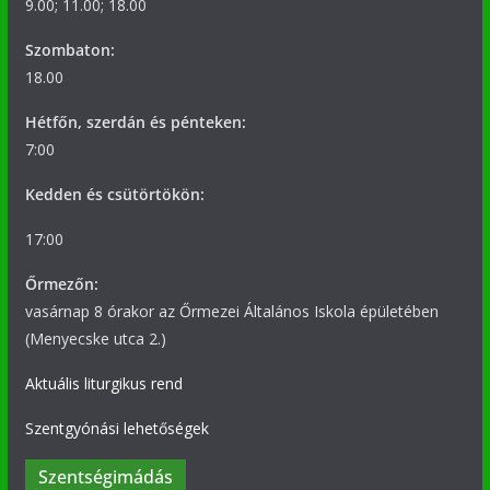
9.00; 11.00; 18.00
Szombaton:
18.00
Hétfőn, szerdán és pénteken:
7:00
Kedden és csütörtökön:
17:00
Őrmezőn:
vasárnap 8 órakor az Őrmezei Általános Iskola épületében
(Menyecske utca 2.)
Aktuális liturgikus rend
Szentgyónási lehetőségek
Szentségimádás