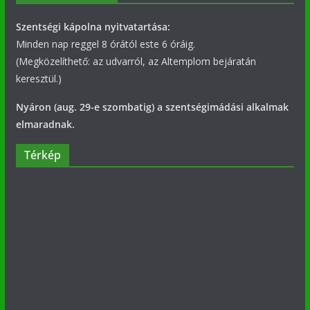
Szentségi kápolna nyitvatartása:
Minden nap reggel 8 órától este 6 óráig.
(Megközelíthető: az udvarról, az Altemplom bejáratán
keresztül.)
Nyáron (aug. 29-e szombatig) a szentségimádási alkalmak
elmaradnak.
Térkép