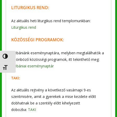
LITURGIKUS REND:
Az aktuális heti liturgikus rend templomunkban:
Liturgikus rend
KÖZÖSSÉGI PROGRAMOK:
Plébániánk eseménynaptára, melyben megtalálhatók a
Nagy kontraszt váltása
különböző közösségi programok, itt tekinthető meg:
Plébániai eseménynaptár
Betűméret váltása
TAKI:
Az aktuális rejtvény a következő vasárnapi 9-es
szentmisére, amit a gyerekek a mise kezdete előtt
dobhatnak be a szentély előtt kihelyezett
dobozba:
TAKI