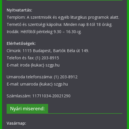
Nyitvatartás:
Templom: A szentmisék és egyéb liturgikus programok alatt.
Temető és szentségi kápolna: Minden nap 8-tól 18 óráig.
Irodák: Hétfőtől péntekig 9.30 – 16.30-ig.
Elérhetőségek:
Címünk: 1115 Budapest, Bartók Béla út 149.
Telefon és fax: (1) 203-8915
E-mail: iroda {kukac} szgp.hu
Urnairoda telefonszáma: (1) 203-8912
E-mail: urnairoda {kukac} szgp.hu
Számlaszám: 11711034-20021290
Nyári miserend:
Vasárnap: