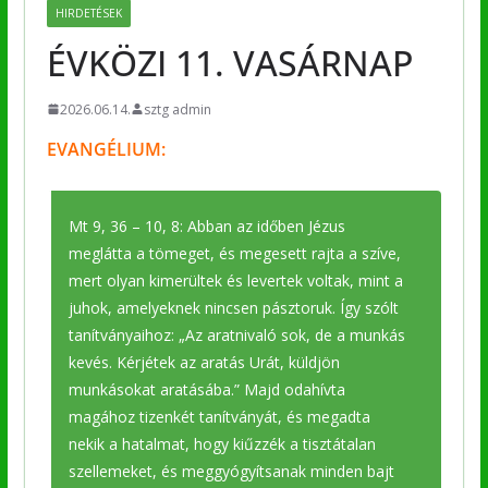
HIRDETÉSEK
ÉVKÖZI 11. VASÁRNAP
2026.06.14.
sztg admin
EVANGÉLIUM:
Mt 9, 36 – 10, 8: Abban az időben Jézus
meglátta a tömeget, és megesett rajta a szíve,
mert olyan kimerültek és levertek voltak, mint a
juhok, amelyeknek nincsen pásztoruk. Így szólt
tanítványaihoz: „Az aratnivaló sok, de a munkás
kevés. Kérjétek az aratás Urát, küldjön
munkásokat aratásába.” Majd odahívta
magához tizenkét tanítványát, és megadta
nekik a hatalmat, hogy kiűzzék a tisztátalan
szellemeket, és meggyógyítsanak minden bajt