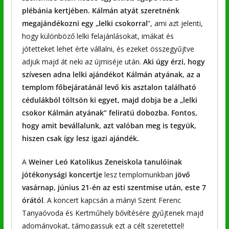
plébánia kertjében. Kálmán atyát szeretnénk
megajándékozni egy „lelki csokorral
”, ami azt jelenti,
hogy különböző lelki felajánlásokat, imákat és
jótetteket lehet érte vállalni, és ezeket összegyűjtve
adjuk majd át neki az újmiséje után.
Aki úgy érzi, hogy
szívesen adna lelki ajándékot Kálmán atyának, az a
templom főbejáratánál levő kis asztalon található
cédulákból töltsön ki egyet, majd dobja be a „lelki
csokor Kálmán atyának” feliratú dobozba. Fontos,
hogy amit bevállalunk, azt valóban meg is tegyük,
hiszen csak így lesz igazi ajándék.
A
Weiner Leó Katolikus Zeneiskola tanulóinak
jótékonysági koncertje
lesz templomunkban
jövő
vasárnap, június 21-én az esti szentmise után, este 7
órától
. A koncert kapcsán a mányi Szent Ferenc
Tanyaóvoda és Kertműhely bővítésére gyűjtenek majd
adományokat, támogassuk ezt a célt szeretettel!