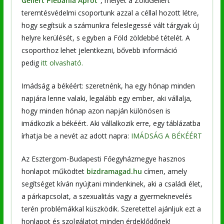
Gellért Plébánia Aprót”
, melyet a ZöldGellért
teremtésvédelmi csoportunk azzal a céllal hozott létre,
hogy segítsük a számunkra feleslegessé vált tárgyak új
helyre kerülését, s egyben a Föld zöldebbé tételét. A
csoporthoz lehet jelentkezni, bővebb információ
pedig
itt olvasható.
Imádság a békéért: szeretnénk, ha egy hónap minden
napjára lenne valaki, legalább egy ember, aki vállalja,
hogy minden hónap azon napján különösen is
imádkozik a békéért. Aki vállalkozik erre, egy táblázatba
írhatja be a nevét az adott napra:
IMÁDSÁG A BÉKÉÉRT
Az Esztergom-Budapesti Főegyházmegye hasznos
honlapot működtet
bizdramagad.hu
címen, amely
segítséget kíván nyújtani mindenkinek, aki a családi élet,
a párkapcsolat, a szexualitás vagy a gyermeknevelés
terén problémákkal küszködik. Szeretettel ajánljuk ezt a
honlapot és szolgálatot minden érdeklődőnek!