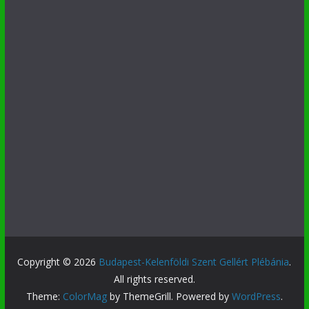
Copyright © 2026
Budapest-Kelenföldi Szent Gellért Plébánia
.
All rights reserved.
Theme:
ColorMag
by ThemeGrill. Powered by
WordPress
.