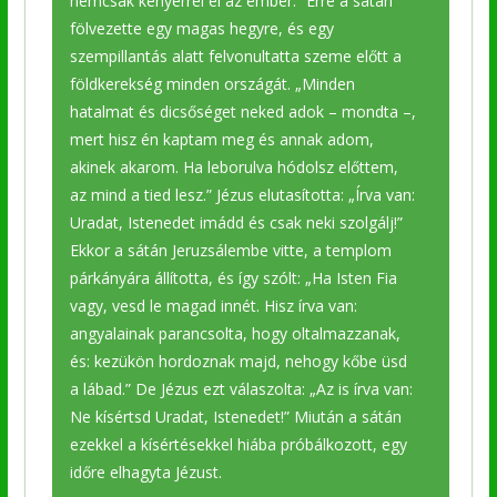
nemcsak kenyérrel él az ember.” Erre a sátán
fölvezette egy magas hegyre, és egy
szempillantás alatt felvonultatta szeme előtt a
földkerekség minden országát. „Minden
hatalmat és dicsőséget neked adok – mondta –,
mert hisz én kaptam meg és annak adom,
akinek akarom. Ha leborulva hódolsz előttem,
az mind a tied lesz.” Jézus elutasította: „Írva van:
Uradat, Istenedet imádd és csak neki szolgálj!”
Ekkor a sátán Jeruzsálembe vitte, a templom
párkányára állította, és így szólt: „Ha Isten Fia
vagy, vesd le magad innét. Hisz írva van:
angyalainak parancsolta, hogy oltalmazzanak,
és: kezükön hordoznak majd, nehogy kőbe üsd
a lábad.” De Jézus ezt válaszolta: „Az is írva van:
Ne kísértsd Uradat, Istenedet!” Miután a sátán
ezekkel a kísértésekkel hiába próbálkozott, egy
időre elhagyta Jézust.