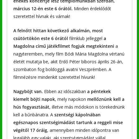
énekes koncertje lesz templomunkban szerdán,
március 12-én este 6 órától.
Minden érdeklődőt
szeretettel hívnak és várnak!
A felnőtt hittan
következő alkalmán, most
csütörtökön este 6 órától
filmklub jelleggel
a
Magdolna című játékfilmet fogjuk megtekinteni
a
nagyteremben, mely film Bódi Mária Magdolna vértanú
életét mutatja be, akit Erdő Péter bíboros április 26-án,
szombaton fog boldoggá avatni Veszprémben. A
filmnézésre mindenkit szeretettel hívunk!
Nagyböjt van.
Ebben az időszakban
a péntekek
kiemelt böjti napok
, mely napokon
mellőznünk kell a
hús fogyasztását
, illetve más módokon is törekednünk
kell a bűnbánatra. A
szentségi kápolnában
egésznapos szentségimádást tartunk a reggeli mise
végétől 17 óráig
, amennyiben minden időpontra van
legalább egy valaki, aki szentségimádást vállal.