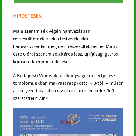
HIRDETÉSEK:
Ma a szentmisék végén
hamvazásban
részesülhetnek
azok a testvérek, akik
hamvazószerdán még nem részesültek benne.
Ma az
este 6 órai szentmise gitáros lesz,
új ifjúsági gitáros
kórusunk közreműködésével.
A Budapesti Vonósok jótékonysági koncertje lesz
templomunkban ma (vasárnap) este ¼ 8-tól.
A műsor
a kihelyezett plakáton olvasható, minden érdeklődőt
szeretettel hívunk!