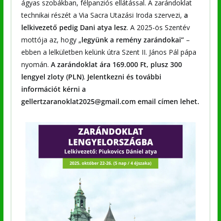
ágyas szobákban, félpanziós ellátással. A zarándoklat
technikai részét a Via Sacra Utazási Iroda szervezi,
a
lelkivezető pedig Dani atya lesz
. A 2025-ös Szentév
mottója az, hogy „
legyünk a remény zarándokai”
–
ebben a lelkületben kelünk útra Szent II. János Pál pápa
nyomán.
A zarándoklat ára
169.000 Ft, plusz 300
lengyel zloty (PLN)
.
Jelentkezni és további
információt kérni a
gellertzaranoklat2025@gmail.com email címen lehet.