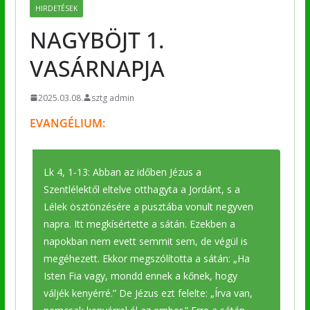
HIRDETÉSEK
NAGYBÖJT 1.
VASÁRNAPJA
2025.03.08.
sztg admin
EVANGÉLIUM:
Lk 4, 1-13: Abban az időben Jézus a
Szentlélektől eltelve otthagyta a Jordánt, s a
Lélek ösztönzésére a pusztába vonult negyven
napra. Itt megkísértette a sátán. Ezekben a
napokban nem evett semmit sem, de végül is
megéhezett. Ekkor megszólította a sátán: „Ha
Isten Fia vagy, mondd ennek a kőnek, hogy
váljék kenyérré.” De Jézus ezt felelte: „Írva van,