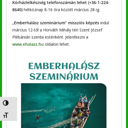
Kórházlelkészség telefonszámán lehet (+36-1-224-
8640)
hétköznap 8-16 óra között március 28-ig.
„Emberhalász szeminárium” missziós képzés
indul
március 12-től a Horváth Mihály téri Szent József
Plébánián szerda esténként. Jelentkezni a
www.ehalasz.hu
oldalon lehet.
Nagy kontraszt váltása
Betűméret váltása