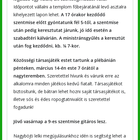
Időpontot vállalni a templom főbejáratánál levő asztalra
kihelyezett lapon lehet.
A 17 órakor kezdődő
szentmise előtt gyóntatunk fél 5-től, a szentmise
után pedig keresztutat járunk, jó idő esetén a
szabadtéri kálvárián. A ministránsgyűlés a keresztút
után fog kezdődni, kb. ¼ 7-kor.
Közösségi társasjáték estet tartunk a plébánián
pénteken, március 14-én este 7 órától a
nagyteremben.
Szeretettel hívunk és várunk erre az
alkalomra minden játékos kedvű fiatalt. Társasjátékot
biztosítunk, de bátran lehet hozni saját társasjátékot is,
illetve sós és édes ropogtatnivalót is szeretettel
fogadunk!
Jövő vasárnap a 9-es szentmise gitáros lesz.
Nagyböjti lelki megújulásunkhoz idén is segítség lehet a