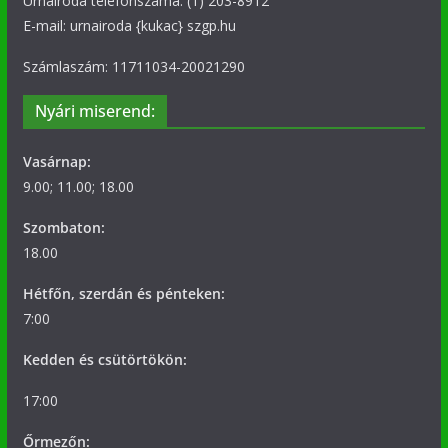
Urnairoda telefonszáma: (1) 203-8912
E-mail: urnairoda {kukac} szgp.hu
Számlaszám: 11711034-20021290
Nyári miserend:
Vasárnap:
9.00; 11.00; 18.00
Szombaton:
18.00
Hétfőn, szerdán és pénteken:
7:00
Kedden és csütörtökön:
17:00
Őrmezőn: