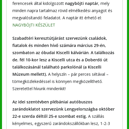
ferencesek által kidolgozott
nagyböjti naptár
, mely
minden napra tartalmaz rövid elmélkedési anyagot és
megvalósítandó feladatot. A naptár itt érhető el:
NAGYBÖJTI KÉSZÜLET
Szabadtéri keresztútjárást szervezünk családok,
fiatalok és minden hívő számára március 29-én,
szombaton az óbudai Kiscelli kálvárián
.
A találkozás
de. fél 10-kor lesz a Kiscelli utca és a Doberdó út
találkozásánál található parkolónál (a Kiscelli
Múzeum mellett).
A helyszín – pár perces sétával –
tömegközlekedéssel is könnyen megközelíthető.
Szeretettel hívunk mindenkit!
Az idei szentévben plébániai autóbuszos
zarándoklatot szervezünk Lengyelországba
október
22-e szerda déltől 25-e szombat estig.
A szállás
kényelmes, egyszerű zarándokszállókban lesz, 1-2-3