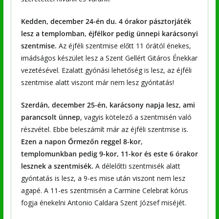
Kedden, december 24-én
du. 4 órakor pásztorjáték
lesz a templomban, éjfélkor pedig ünnepi karácsonyi
szentmise.
Az éjféli szentmise előtt 11 órától énekes,
imádságos készület lesz a Szent Gellért Gitáros Énekkar
vezetésével. Ezalatt gyónási lehetőség is lesz, az éjféli
szentmise alatt viszont már nem lesz gyóntatás!
Szerdán, december 25-én, karácsony napja lesz, ami
parancsolt ünnep
, vagyis kötelező a szentmisén való
részvétel. Ebbe beleszámít már az éjféli szentmise is.
Ezen a napon Őrmezőn reggel 8-kor,
templomunkban pedig 9-kor, 11-kor és este 6 órakor
lesznek a szentmisék.
A délelőtti szentmisék alatt
gyóntatás is lesz, a 9-es mise után viszont nem lesz
agapé. A 11-es szentmisén a Carmine Celebrat kórus
fogja énekelni Antonio Caldara Szent József miséjét.