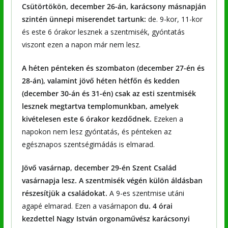
Csütörtökön, december 26-án, karácsony másnapján
szintén ünnepi miserendet tartunk:
de. 9-kor, 11-kor
és este 6 órakor lesznek a szentmisék, gyóntatás
viszont ezen a napon már nem lesz.
A héten pénteken és szombaton (december 27-én és
28-án), valamint jövő héten hétfőn és kedden
(december 30-án és 31-én)
csak az esti szentmisék
lesznek megtartva templomunkban, amelyek
kivételesen este 6 órakor kezdődnek.
Ezeken a
napokon nem lesz gyóntatás, és pénteken az
egésznapos szentségimádás is elmarad.
Jövő vasárnap, december 29-én Szent Család
vasárnapja lesz. A szentmisék végén külön áldásban
részesítjük a családokat.
A 9-es szentmise utáni
agapé elmarad. Ezen a vasárnapon
du. 4 órai
kezdettel Nagy István orgonaművész karácsonyi