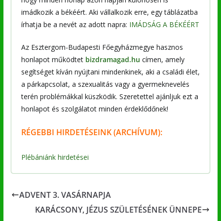
imádkozik a békéért. Aki vállalkozik erre, egy táblázatba
írhatja be a nevét az adott napra:
IMÁDSÁG A BÉKÉÉRT
Az Esztergom-Budapesti Főegyházmegye hasznos
honlapot működtet
bizdramagad.hu
címen, amely
segítséget kíván nyújtani mindenkinek, aki a családi élet,
a párkapcsolat, a szexualitás vagy a gyermeknevelés
terén problémákkal küszködik. Szeretettel ajánljuk ezt a
honlapot és szolgálatot minden érdeklődőnek!
RÉGEBBI
HIRDETÉSEINK (ARCHÍVUM):
Plébániánk hirdetései
ADVENT 3. VASÁRNAPJA
KARÁCSONY, JÉZUS SZÜLETÉSÉNEK ÜNNEPE