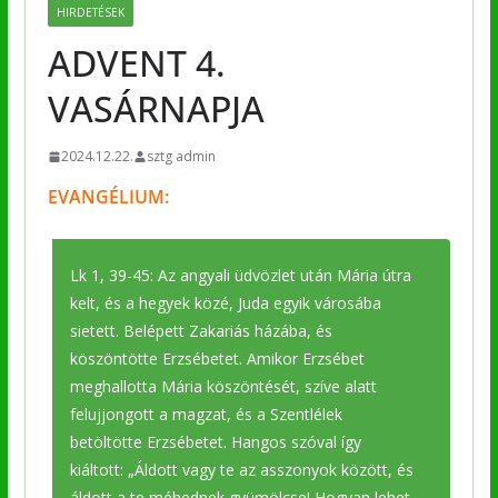
HIRDETÉSEK
ADVENT 4.
VASÁRNAPJA
2024.12.22.
sztg admin
EVANGÉLIUM:
Lk 1, 39-45: Az angyali üdvözlet után Mária útra
kelt, és a hegyek közé, Juda egyik városába
sietett. Belépett Zakariás házába, és
köszöntötte Erzsébetet. Amikor Erzsébet
meghallotta Mária köszöntését, szíve alatt
felujjongott a magzat, és a Szentlélek
betöltötte Erzsébetet. Hangos szóval így
kiáltott: „Áldott vagy te az asszonyok között, és
áldott a te méhednek gyümölcse! Hogyan lehet