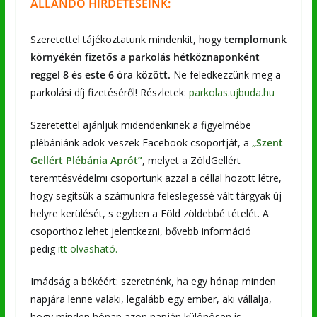
ÁLLANDÓ HIRDETÉSEINK:
Szeretettel tájékoztatunk mindenkit, hogy
templomunk
környékén fizetős a parkolás hétköznaponként
reggel 8 és este 6 óra között.
Ne feledkezzünk meg a
parkolási díj fizetéséről! Részletek:
parkolas.ujbuda.hu
Szeretettel ajánljuk midendenkinek a figyelmébe
plébániánk adok-veszek Facebook csoportját, a
„Szent
Gellért Plébánia Aprót”
, melyet a ZöldGellért
teremtésvédelmi csoportunk azzal a céllal hozott létre,
hogy segítsük a számunkra feleslegessé vált tárgyak új
helyre kerülését, s egyben a Föld zöldebbé tételét. A
csoporthoz lehet jelentkezni, bővebb információ
pedig
itt olvasható.
Imádság a békéért: szeretnénk, ha egy hónap minden
napjára lenne valaki, legalább egy ember, aki vállalja,
hogy minden hónap azon napján különösen is