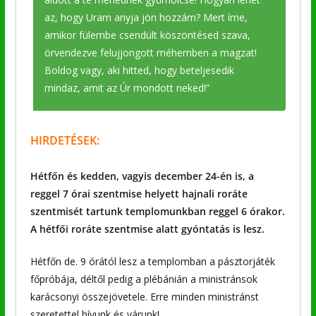
az, hogy Uram anyja jön hozzám? Mert íme,
amikor fülembe csendült köszöntésed szava,
örvendezve felujjongott méhemben a magzat!
Boldog vagy, aki hitted, hogy beteljesedik
mindaz, amit az Úr mondott neked!”
HIRDETÉSEK:
Hétfőn és kedden, vagyis december 24-én is, a
reggel 7 órai szentmise helyett hajnali roráte
szentmisét tartunk templomunkban reggel 6 órakor.
A hétfői roráte szentmise alatt gyóntatás is lesz.
Hétfőn de. 9 órától lesz a templomban a pásztorjáték
főpróbája, déltől pedig a plébánián a ministránsok
karácsonyi összejövetele. Erre minden ministránst
szeretettel hívunk és várunk!