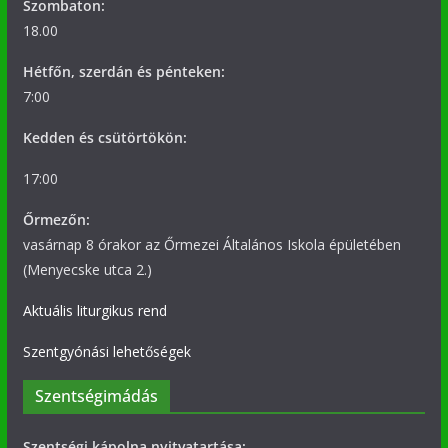
Szombaton:
18.00
Hétfőn, szerdán és pénteken:
7:00
Kedden és csütörtökön:
17:00
Őrmezőn:
vasárnap 8 órakor az Őrmezei Általános Iskola épületében
(Menyecske utca 2.)
Aktuális liturgikus rend
Szentgyónási lehetőségek
Szentségimádás
Szentségi kápolna nyitvatartása: