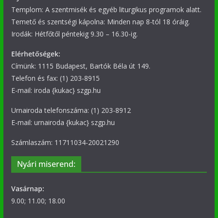
Templom: A szentmisék és egyéb liturgikus programok alatt.
Temető és szentségi kápolna: Minden nap 8-tól 18 óráig.
Irodák: Hétfőtől péntekig 9.30 – 16.30-ig.
Elérhetőségek:
Címünk: 1115 Budapest, Bartók Béla út 149.
Telefon és fax: (1) 203-8915
E-mail: iroda {kukac} szgp.hu
Urnairoda telefonszáma: (1) 203-8912
E-mail: urnairoda {kukac} szgp.hu
Számlaszám: 11711034-20021290
Nyári miserend:
Vasárnap:
9.00; 11.00; 18.00