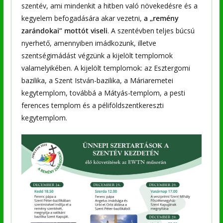
szentév, ami mindenkit a hitben való növekedésre és a
kegyelem befogadására akar vezetni,
a „remény
zarándokai” mottót viseli
. A szentévben teljes búcsú
nyerhető, amennyiben imádkozunk, illetve
szentségimádást végzünk a kijelölt templomok
valamelyikében. A kijelölt templomok: az Esztergomi
bazilika, a Szent István-bazilika, a Máriaremetei
kegytemplom, továbbá a Mátyás-templom, a pesti
ferences templom és a péliföldszentkereszti
kegytemplom.