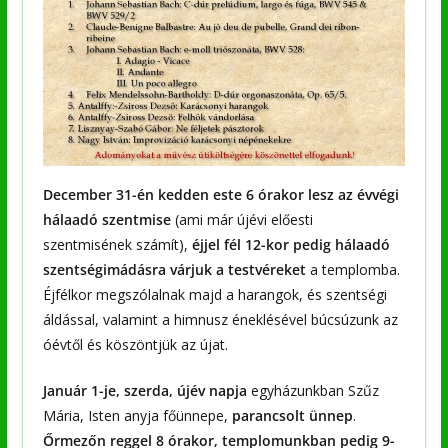
December 31-én kedden este 6 órakor lesz az évvégi
hálaadó szentmise
(ami már újévi előesti
szentmisének számít),
éjjel fél 12-kor pedig hálaadó
szentségimádásra várjuk a testvéreket
a templomba.
Éjfélkor megszólalnak majd a harangok, és szentségi
áldással, valamint a himnusz éneklésével búcsúzunk az
óévtől és köszöntjük az újat.
Január 1-je, szerda, újév napja
egyházunkban Szűz
Mária, Isten anyja főünnepe,
parancsolt ünnep
.
Őrmezőn reggel 8 órakor, templomunkban pedig 9-