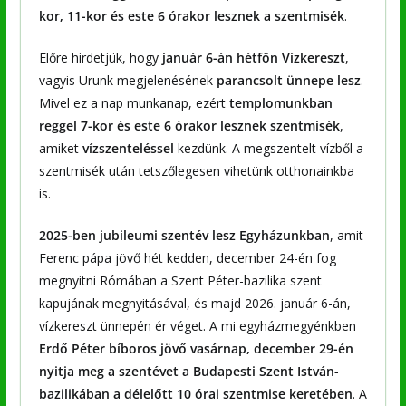
kor, 11-kor és este 6 órakor lesznek a szentmisék
.
Előre hirdetjük, hogy
január 6-án hétfőn Vízkereszt
,
vagyis Urunk megjelenésének
parancsolt ünnepe lesz
.
Mivel ez a nap munkanap, ezért
templomunkban
reggel 7-kor és este 6 órakor lesznek szentmisék
,
amiket
vízszenteléssel
kezdünk. A megszentelt vízből a
szentmisék után tetszőlegesen vihetünk otthonainkba
is.
2025-ben jubileumi szentév lesz Egyházunkban
, amit
Ferenc pápa jövő hét kedden, december 24-én fog
megnyitni Rómában a Szent Péter-bazilika szent
kapujának megnyitásával, és majd 2026. január 6-án,
vízkereszt ünnepén ér véget. A mi egyházmegyénkben
Erdő Péter bíboros jövő vasárnap, december 29-én
nyitja meg a szentévet a Budapesti Szent István-
bazilikában a délelőtt 10 órai szentmise keretében
. A