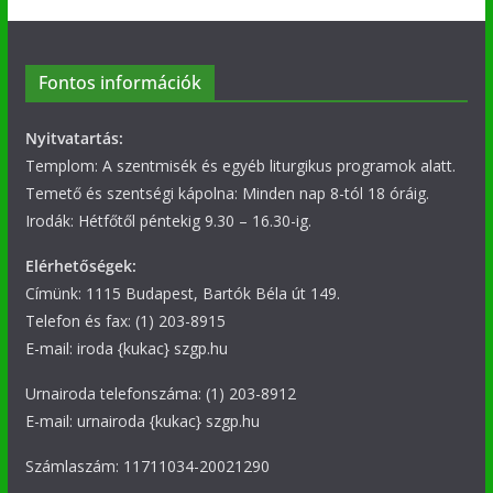
Fontos információk
Nyitvatartás:
Templom: A szentmisék és egyéb liturgikus programok alatt.
Temető és szentségi kápolna: Minden nap 8-tól 18 óráig.
Irodák: Hétfőtől péntekig 9.30 – 16.30-ig.
Elérhetőségek:
Címünk: 1115 Budapest, Bartók Béla út 149.
Telefon és fax: (1) 203-8915
E-mail: iroda {kukac} szgp.hu
Urnairoda telefonszáma: (1) 203-8912
E-mail: urnairoda {kukac} szgp.hu
Számlaszám: 11711034-20021290