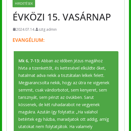
HIRDETÉSEK
ÉVKÖZI 15. VASÁRNAP
2024.07.14.
sztg admin
EVANGÉLIUM:
Mk 6, 7-13:
Abban az időben Jézus magához
hívta a tizenkettőt, és kettesével elküldte őket,
hatalmat adva nekik a tisztátalan lelkek felett.
Megparancsolta nekik, hogy az útra ne vigyenek
semmit, csak vándorbotot, sem kenyeret, sem
tarisznyát, sem pénzt az övükben. Sarut
kössenek, de két ruhadarabot ne vegyenek
magukra. Azután így folytatta: „Ha valahol
betértek egy házba, maradjatok ott addig, amíg
utatokat nem folytatjátok. Ha valamely