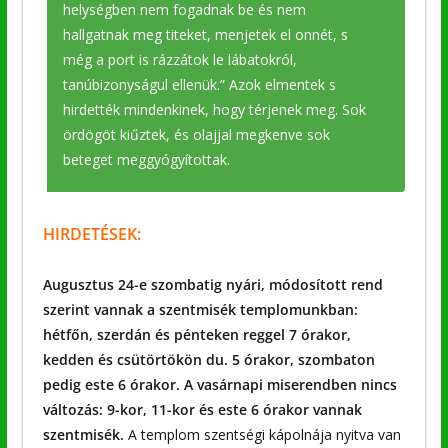
helységben nem fogadnak be és nem
hallgatnak meg titeket, menjetek el onnét, s
még a port is rázzátok le lábatokról,
tanúbizonyságul ellenük.” Azok elmentek s
hirdették mindenkinek, hogy térjenek meg. Sok
ördögöt kiűztek, és olajjal megkenve sok
beteget meggyógyítottak.
HIRDETÉSEK:
Augusztus 24-e szombatig nyári, módosított rend
szerint vannak a szentmisék templomunkban:
hétfőn, szerdán és pénteken reggel 7 órakor,
kedden és csütörtökön du. 5 órakor, szombaton
pedig este 6 órakor. A vasárnapi miserendben nincs
változás: 9-kor, 11-kor és este 6 órakor vannak
szentmisék.
A templom szentségi kápolnája nyitva van