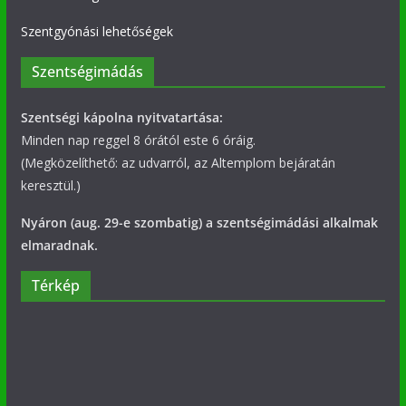
Szentgyónási lehetőségek
Szentségimádás
Szentségi kápolna nyitvatartása:
Minden nap reggel 8 órától este 6 óráig.
(Megközelíthető: az udvarról, az Altemplom bejáratán
keresztül.)
Nyáron (aug. 29-e szombatig) a szentségimádási alkalmak
elmaradnak.
Térkép