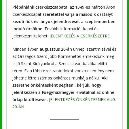
Plébániánk cserkészcsapata
, az 1049-es Márton Áron
Cserkészcsapat
szeretettel várja a második osztályt
kezdő fiúk és lányok jelentkezését a szeptemberben
induló őrsökbe
. További információt kapni és
jelentkezni itt lehet:
JELENTKEZÉS A CSERKÉSZETRE
Minden évben
augusztus 20-án
ünnepi szentmisével és
az Országos Szent Jobb Körmenettel emlékezünk meg
első Szent Királyunkról a Szent István-bazilika előtti
téren. Ez a több ezer zarándokot vonzó esemény nem
jöhetne létre számos önkéntes munkája nélkül.
Aki
szeretne önkéntesként segíteni, kérjük, hogy
jelentkezzen a Főegyházmegyei Hivatalnál az online
űrlap kitöltésével:
JELENTKEZÉS ÖNKÉNTESNEK AUG.
20-ÁN