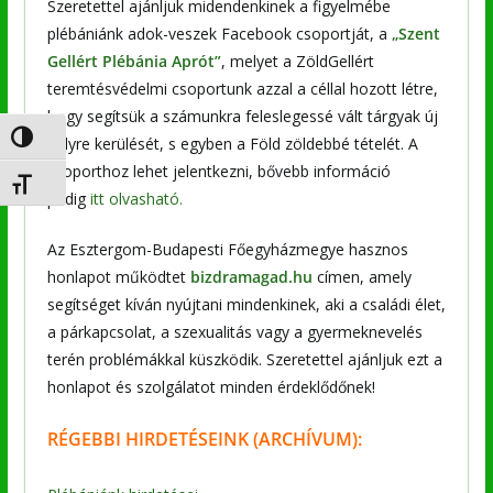
Szeretettel ajánljuk midendenkinek a figyelmébe
plébániánk adok-veszek Facebook csoportját, a
„Szent
Gellért Plébánia Aprót”
, melyet a ZöldGellért
teremtésvédelmi csoportunk azzal a céllal hozott létre,
hogy segítsük a számunkra feleslegessé vált tárgyak új
Nagy kontraszt váltása
helyre kerülését, s egyben a Föld zöldebbé tételét. A
csoporthoz lehet jelentkezni, bővebb információ
Betűméret váltása
pedig
itt olvasható.
Az Esztergom-Budapesti Főegyházmegye hasznos
honlapot működtet
bizdramagad.hu
címen, amely
segítséget kíván nyújtani mindenkinek, aki a családi élet,
a párkapcsolat, a szexualitás vagy a gyermeknevelés
terén problémákkal küszködik. Szeretettel ajánljuk ezt a
honlapot és szolgálatot minden érdeklődőnek!
RÉGEBBI
HIRDETÉSEINK (ARCHÍVUM):