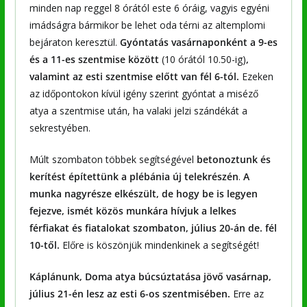
minden nap reggel 8 órától este 6 óráig, vagyis egyéni
imádságra bármikor be lehet oda térni az altemplomi
bejáraton keresztül.
Gyóntatás vasárnaponként a 9-es
és a 11-es szentmise között
(10 órától 10.50-ig)
,
valamint az esti szentmise előtt van fél 6-tól.
Ezeken
az időpontokon kívül igény szerint gyóntat a miséző
atya a szentmise után, ha valaki jelzi szándékát a
sekrestyében.
Múlt szombaton többek segítségével
betonoztunk és
kerítést építettünk a plébánia új telekrészén
.
A
munka nagyrésze elkészült, de hogy be is legyen
fejezve, ismét közös munkára hívjuk a lelkes
férfiakat és fiatalokat szombaton, július 20-án de. fél
10-től.
Előre is köszönjük mindenkinek a segítségét!
Káplánunk, Doma atya búcsúztatása jövő vasárnap,
július 21-én lesz az esti 6-os szentmisében.
Erre az