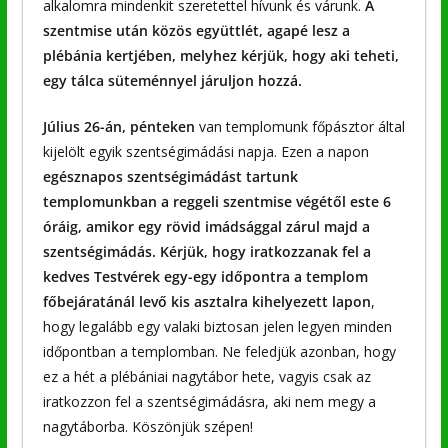
alkalomra mindenkit szeretettel hívunk és várunk.
A
szentmise után közös együttlét, agapé lesz a
plébánia kertjében, melyhez kérjük, hogy aki teheti,
egy tálca süteménnyel járuljon hozzá.
Július 26-án, pénteken
van templomunk főpásztor által
kijelölt egyik szentségimádási napja. Ezen a napon
egésznapos szentségimádást tartunk
templomunkban a reggeli szentmise végétől este 6
óráig, amikor egy rövid imádsággal zárul majd a
szentségimádás. Kérjük, hogy iratkozzanak fel a
kedves Testvérek egy-egy időpontra a templom
főbejáratánál levő kis asztalra kihelyezett lapon
,
hogy legalább egy valaki biztosan jelen legyen minden
időpontban a templomban. Ne feledjük azonban, hogy
ez a hét a plébániai nagytábor hete, vagyis csak az
iratkozzon fel a szentségimádásra, aki nem megy a
nagytáborba. Köszönjük szépen!