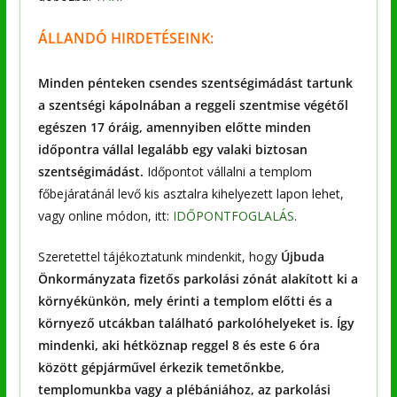
ÁLLANDÓ HIRDETÉSEINK:
Minden pénteken csendes szentségimádást tartunk
a szentségi kápolnában a reggeli szentmise végétől
egészen 17 óráig, amennyiben előtte minden
időpontra vállal legalább egy valaki biztosan
szentségimádást.
Időpontot vállalni a templom
főbejáratánál levő kis asztalra kihelyezett lapon lehet,
vagy online módon, itt:
IDŐPONTFOGLALÁS
.
Szeretettel tájékoztatunk mindenkit, hogy
Újbuda
Önkormányzata fizetős parkolási zónát alakított ki a
környékünkön, mely érinti a templom előtti és a
környező utcákban található parkolóhelyeket is. Így
mindenki, aki hétköznap reggel 8 és este 6 óra
között gépjárművel érkezik
temetőnkbe,
templomunkba vagy a plébániához
, az parkolási