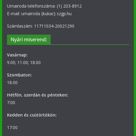
Urnairoda telefonszáma: (1) 203-8912
E-mail: urnairoda {kukac} szgp.hu
Számlaszám: 11711034-20021290
Nyári miserend:
Vasárnap:
9.00; 11.00; 18.00
Szombaton:
18.00
Hétfőn, szerdán és pénteken:
7:00
Kedden és csütörtökön:
17:00