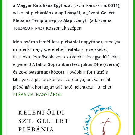
a Magyar Katolikus Egyházat
(technikai száma:
0011
),
valamint
plébániánk alapítványát, a „Szent Gellért
Plébánia Templomépítő Alapítványt”
(adószáma:
18034501-1-43)
. Köszönjük szépen!
Idén nyáron ismét lesz plébániai nagytábor
, amelybe
mindenkit nagy szeretettel invitálunk: gyerekeket,
fiatalokat és idősebbeket, családokat és egyedülállókat
egyaránt! A tábor
Sopronban lesz július 24-e (szerda)
és 28-a (vasárnap) között
. További információ a
kihelyezett plakátokon és szóróanyagon, valamint
plébániánk honlapján található. Jelentkezni itt lehet:
PLÉBÁNIAI NAGYTÁBOR