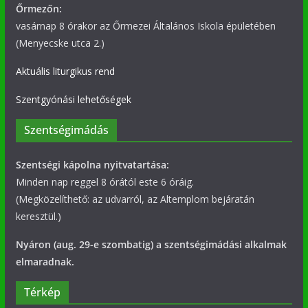
Őrmezőn:
vasárnap 8 órakor az Őrmezei Általános Iskola épületében
(Menyecske utca 2.)
Aktuális liturgikus rend
Szentgyónási lehetőségek
Szentségimádás
Szentségi kápolna nyitvatartása:
Minden nap reggel 8 órától este 6 óráig.
(Megközelíthető: az udvarról, az Altemplom bejáratán
keresztül.)
Nyáron (aug. 29-e szombatig) a szentségimádási alkalmak
elmaradnak.
Térkép