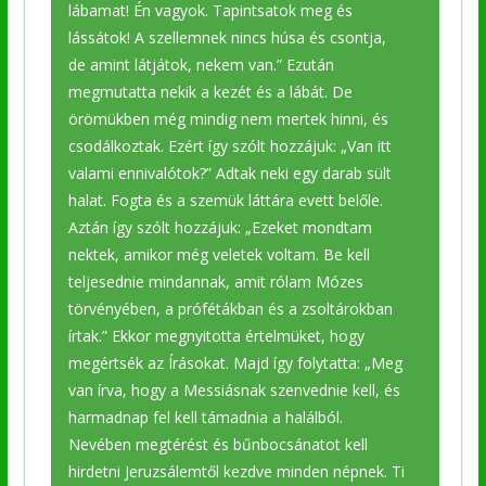
lábamat! Én vagyok. Tapintsatok meg és
lássátok! A szellemnek nincs húsa és csontja,
de amint látjátok, nekem van.” Ezután
megmutatta nekik a kezét és a lábát. De
örömükben még mindig nem mertek hinni, és
csodálkoztak. Ezért így szólt hozzájuk: „Van itt
valami ennivalótok?” Adtak neki egy darab sült
halat. Fogta és a szemük láttára evett belőle.
Aztán így szólt hozzájuk: „Ezeket mondtam
nektek, amikor még veletek voltam. Be kell
teljesednie mindannak, amit rólam Mózes
törvényében, a prófétákban és a zsoltárokban
írtak.” Ekkor megnyitotta értelmüket, hogy
megértsék az Írásokat. Majd így folytatta: „Meg
van írva, hogy a Messiásnak szenvednie kell, és
harmadnap fel kell támadnia a halálból.
Nevében megtérést és bűnbocsánatot kell
hirdetni Jeruzsálemtől kezdve minden népnek. Ti