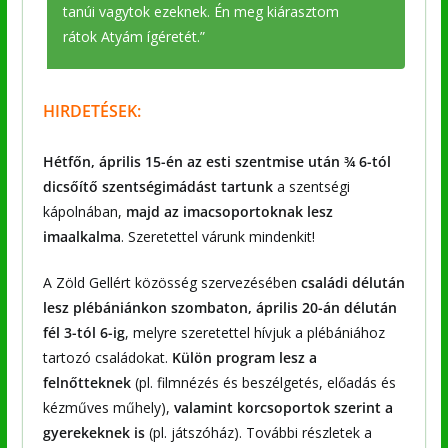
tanúi vagytok ezeknek. Én meg kiárasztom
rátok Atyám ígéretét.”
HIRDETÉSEK:
Hétfőn, április 15-én az esti szentmise után ¾ 6-tól
dicsőítő szentségimádást tartunk
a szentségi
kápolnában,
majd az imacsoportoknak lesz
imaalkalma
. Szeretettel várunk mindenkit!
A Zöld Gellért közösség szervezésében
családi délután
lesz plébániánkon szombaton, április 20-án délután
fél 3-tól 6-ig
, melyre szeretettel hívjuk a plébániához
tartozó családokat.
Külön program lesz a
felnőtteknek
(pl. filmnézés és beszélgetés, előadás és
kézműves műhely),
valamint korcsoportok szerint a
gyerekeknek is
(pl. játszóház). További részletek a