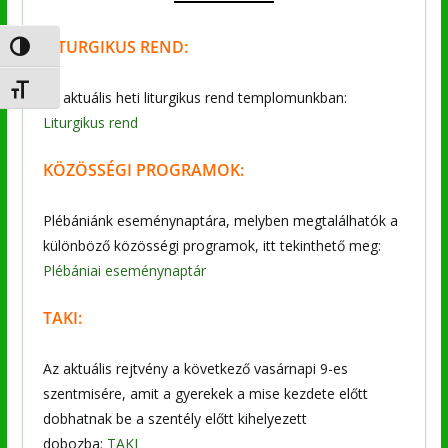
LITURGIKUS REND:
Nagy kontraszt váltása
Betűméret váltása
Az aktuális heti liturgikus rend templomunkban:
Liturgikus rend
KÖZÖSSÉGI PROGRAMOK:
Plébániánk eseménynaptára, melyben megtalálhatók a
különböző közösségi programok, itt tekinthető meg:
Plébániai eseménynaptár
TAKI:
Az aktuális rejtvény a következő vasárnapi 9-es
szentmisére, amit a gyerekek a mise kezdete előtt
dobhatnak be a szentély előtt kihelyezett
dobozba:
TAKI