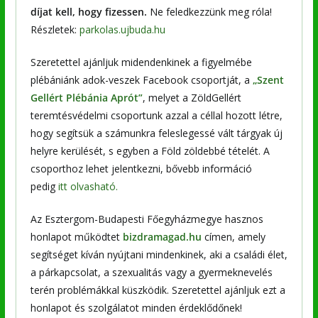
díjat kell, hogy fizessen.
Ne feledkezzünk meg róla!
Részletek:
parkolas.ujbuda.hu
Szeretettel ajánljuk midendenkinek a figyelmébe
plébániánk adok-veszek Facebook csoportját, a
„Szent
Gellért Plébánia Aprót”
, melyet a ZöldGellért
teremtésvédelmi csoportunk azzal a céllal hozott létre,
hogy segítsük a számunkra feleslegessé vált tárgyak új
helyre kerülését, s egyben a Föld zöldebbé tételét. A
csoporthoz lehet jelentkezni, bővebb információ
pedig
itt olvasható.
Az Esztergom-Budapesti Főegyházmegye hasznos
honlapot működtet
bizdramagad.hu
címen, amely
segítséget kíván nyújtani mindenkinek, aki a családi élet,
a párkapcsolat, a szexualitás vagy a gyermeknevelés
terén problémákkal küszködik. Szeretettel ajánljuk ezt a
honlapot és szolgálatot minden érdeklődőnek!