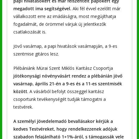
papi hivatásokért és már felszentelt papokért egy
megadott ima segítségével.
Aki fél évvel ezelőtt már
vállalkozott erre az imádáságra, most megújíthatja
fogadalmát, de örömmel várjuk új jelentkezők
csatlakozását is.
Jövő vasárnap, a papi hivatások vasárnapján, a 9-es
szentmise gitáros lesz.
Plébániánk Mürai Szent Miklós Karitász Csoportja
jótékonysági növényvásárt rendez a plébánián jövő
vasárnap, április 21-én a 9-es és a 11-es szentmisék
között
. A vásárból befolyt összeggel karitász
csoportunk tevékenységét tudják támogatni a
testvérek.
A személyi jövedelemadó bevallásakor kérjük a
kedves Testvéreket, hogy rendelkezzenek adójuk
szabadon felajánlható 1+1%-áról, s támogassák vele