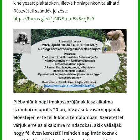
kihelyezett plakátokon, illetve honlapunkon található.
Részvételi szándék jelzése:
https://forms.gle/x1jNDBmmEN3zzjPx9
Plébániánk papi imakoszorújának lesz alkalma
szombaton,április 20-án, hivatások vasárnapjának
előestéjén este fél 6-kor a templomban
.
Szeretettel
várjuk erre az alkalomra mindazokat, akik vállalják,
hogy fél éven keresztül minden nap imádkoznak