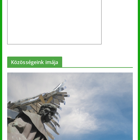
Közösségeink imája