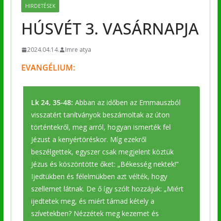
HIRDETÉSEK
HÚSVÉT 3. VASÁRNAPJA
2024.04.14.
Imre atya
EVANGÉLIUM:
Lk 24, 35-48:
Abban az időben az Emmauszból
visszatért tanítványok beszámoltak az úton
történtekről, meg arról, hogyan ismerték fel
Jézust a kenyértöréskor. Míg ezekről
beszélgettek, egyszer csak megjelent köztük
Jézus és köszöntötte őket: „Békesség nektek!”
Ijedtükben és félelmükben azt vélték, hogy
szellemet látnak. De ő így szólt hozzájuk: „Miért
ijedtetek meg, és miért támad kétely a
szívetekben? Nézzétek meg kezemet és