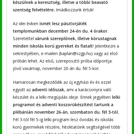
készülnek a keresztség, illetve a többi beavató
szentség felvételére.
Imádkozzunk értük!
Az idei évben
ismét lesz pásztorjáték
templomunkban december 24-én du. 4 órakor
.
Szeretettel
várunk szereplőnek, illetve kórustagnak
minden iskolás korú gyereket és fiatalt
! Jelentkezni a
sekrestyében, e-mailen (kaplan@szgp.hu) vagy az első
próbán lehet. Az első, szereposztó próba időpontja:
jövő vasárnap, november 20-án du. fél 5-kor.
Hamarosan megkezdődik az új egyházi év és ezzel
együtt az
adventi időszak
, ami a karácsonyra való
készület és a lelki megújulás ideje. Ennek jegyében
lelki
programot és adventi koszorúkészítést tartunk a
plébánián november 26-án, szombaton du. fél 3-tól.
Fél 3-tól fél 5-ig lelki program lesz óvodás és iskolás
korú gyermekek részére, hitoktatóink segítségével több