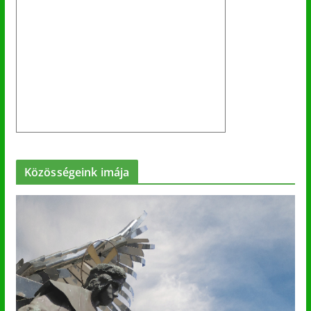
Közösségeink imája