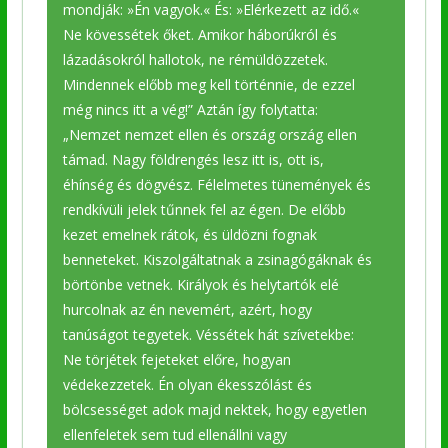
mondják: »Én vagyok.« És: »Elérkezett az idő.«
Ne kövessétek őket. Amikor háborúkról és
lázadásokról hallotok, ne rémüldözzetek.
Mindennek előbb meg kell történnie, de ezzel
még nincs itt a vég!” Aztán így folytatta:
„Nemzet nemzet ellen és ország ország ellen
támad. Nagy földrengés lesz itt is, ott is,
éhínség és dögvész. Félelmetes tünemények és
rendkívüli jelek tűnnek fel az égen. De előbb
kezet emelnek rátok, és üldözni fognak
benneteket. Kiszolgáltatnak a zsinagógáknak és
börtönbe vetnek. Királyok és helytartók elé
hurcolnak az én nevemért, azért, hogy
tanúságot tegyetek. Véssétek hát szívetekbe:
Ne törjétek fejeteket előre, hogyan
védekezzetek. Én olyan ékesszólást és
bölcsességet adok majd nektek, hogy egyetlen
ellenfeletek sem tud ellenállni vagy