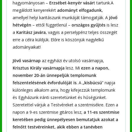
hagyományosan –
Erzsébet-kenyér vásár
t tartunk.A
megáldott kenyerekért
adományt elfogadunk,
amellyel helyi karitászunk munkáját támogatják. A
jövő
hétvégén
– ettől függetlenül –
országos gyűjtés
is lesz
a
Karitász javára,
vagyis a perselypénz teljes összegét
erre a célra küldjük. Előre is köszönjük nagylelkű
adományaikat!
Jövő vasárnap
az egyházi év utolsó vasárnapja,
Krisztus Király vasárnapja
lesz. Mi
ezen a napon,
november 20-án ünnepeljük templomunk
felszentelésének évfordulóját is
. A „
kisbúcsú
” napja
különleges alkalom arra, hogy kifejezzük templomunk
és Egyházunk iránti szeretetünket és hűségünket.
Szeretettel várjuk a Testvéreket a szentmisékre. Ezen a
napon a 9-es szentmise gitáros lesz,
a 11-es szentmise
keretében pedig ünnepélyesen bemutatjuk azokat a
felnőtt testvéreinket, akik ebben a tanévben