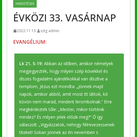
HIRDETÉSEK
ÉVKÖZI 33. VASÁRNAP
2022.11.13.
sztg admin
EVANGÉLIUM:
Lk 21, 5-19:
Abban az időben, amikor némelyek
megjegyezték, hogy milyen szép kövekkel és
díszes fogadalmi ajándékokkal van díszítve a
templom, Jézus ezt mondta: „Jönnek majd
napok, amikor abból, amit most itt láttok, kő
kövön nem marad, mindent lerombolnak.” Erre
megkérdezték tőle: „Mester, mikor történik
mindez? És milyen jelek előzik meg?” Ő így
válaszolt: „Vigyázzatok, nehogy félrevezessenek
titeket! Sokan jönnek az én nevemben s