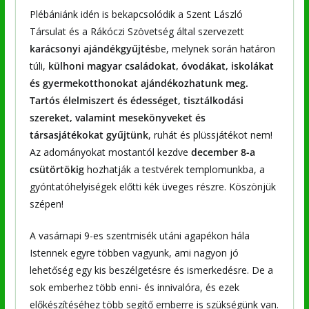
Plébániánk idén is bekapcsolódik a Szent László
Társulat és a Rákóczi Szövetség által szervezett
karácsonyi ajándékgyűjtés
be, melynek során határon
túli,
külhoni magyar családokat, óvodákat, iskolákat
és gyermekotthonokat ajándékozhatunk meg.
Tartós élelmiszert és édességet, tisztálkodási
szereket, valamint mesekönyveket és
társasjátékokat gyűjtünk
, ruhát és plüssjátékot nem!
Az adományokat mostantól kezdve
december 8-a
csütörtökig
hozhatják a testvérek templomunkba, a
gyóntatóhelyiségek előtti kék üveges részre. Köszönjük
szépen!
A vasárnapi 9-es szentmisék utáni agapékon hála
Istennek egyre többen vagyunk, ami nagyon jó
lehetőség egy kis beszélgetésre és ismerkedésre. De a
sok emberhez több enni- és innivalóra, és ezek
előkészítéséhez több segítő emberre is szükségünk van.