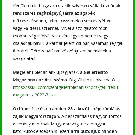
Kérjük tehát, hogy
azok, akik szívesen vállalkoznának
rendszeres segítségnyújtásra az agapék
előkészítésében, jelentkezzenek a sekrestyében
vagy Földesi Eszternél.
Mivel a szolgálatot több
csoport végzi felváltva, ezért egy embernek vagy
családnak havi 1 alkalmat jelent csupán vasárnap reggel
8 órától. Előre is hálásan köszönjük mindenkinek a
szolgálatát!
Megjelent
plébániánk újságjának,
a Gellértesítő
Magazinnak az őszi száma
. Digitálisan itt olvasható:
https://issuu.com/szentgellertplebania/docs/gell_rtes_t_
magazin_-_2022-3-_sz
Október 1-je és november 28-a között népszámlálás
zajlik Magyarországon.
A népszámlálás nagyon fontos
esemény nemcsak Magyarország, de a magyar
katolikusok életében is, ezért
arra buzdítjuk minden