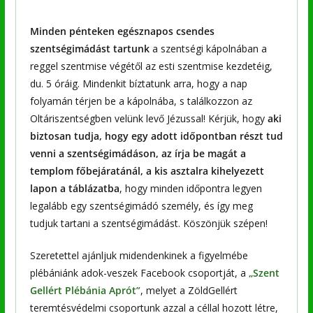
Minden pénteken egésznapos csendes
szentségimádást tartunk
a szentségi kápolnában a
reggel szentmise végétől az esti szentmise kezdetéig,
du. 5 óráig. Mindenkit bíztatunk arra, hogy a nap
folyamán térjen be a kápolnába, s találkozzon az
Oltáriszentségben velünk levő Jézussal! Kérjük, hogy
aki
biztosan tudja, hogy egy adott időpontban részt tud
venni a szentségimádáson, az írja be magát a
templom főbejáratánál, a kis asztalra kihelyezett
lapon a táblázatba
, hogy minden időpontra legyen
legalább egy szentségimádó személy, és így meg
tudjuk tartani a szentségimádást. Köszönjük szépen!
Szeretettel ajánljuk midendenkinek a figyelmébe
plébániánk adok-veszek Facebook csoportját, a
„Szent
Gellért Plébánia Aprót”
, melyet a ZöldGellért
teremtésvédelmi csoportunk azzal a céllal hozott létre,