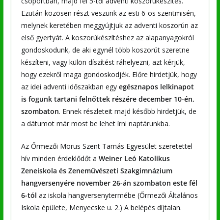
csoportban, majd fél 5-től adventi koszorúkészítés.
Ezután közösen részt veszünk az esti 6-os szentmisén,
melynek keretében meggyújtjuk az adventi koszorún az
első gyertyát. A koszorúkészítéshez az alapanyagokról
gondoskodunk, de aki egynél több koszorút szeretne
készíteni, vagy külön díszítést ráhelyezni, azt kérjük,
hogy ezekről maga gondoskodjék. Előre hirdetjük, hogy
az idei adventi időszakban egy
egésznapos lelkinapot
is fogunk tartani felnőttek részére december 10-én,
szombaton
. Ennek részleteit majd később hirdetjük, de
a dátumot már most be lehet írni naptárunkba.
Az Őrmezői Morus Szent Tamás Egyesület szeretettel
hív minden érdeklődőt a
Weiner Leó Katolikus
Zeneiskola és Zeneművészeti Szakgimnázium
hangversenyére november 26-án szombaton este fél
6-tól
az iskola hangversenytermébe (Őrmezői Általános
Iskola épülete, Menyecske u. 2.) A belépés díjtalan.