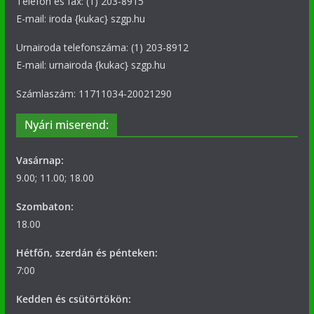
Telefon és fax: (1) 203-8915
E-mail: iroda {kukac} szgp.hu
Urnairoda telefonszáma: (1) 203-8912
E-mail: urnairoda {kukac} szgp.hu
Számlaszám: 11711034-20021290
Nyári miserend:
Vasárnap:
9.00; 11.00; 18.00
Szombaton:
18.00
Hétfőn, szerdán és pénteken:
7:00
Kedden és csütörtökön: