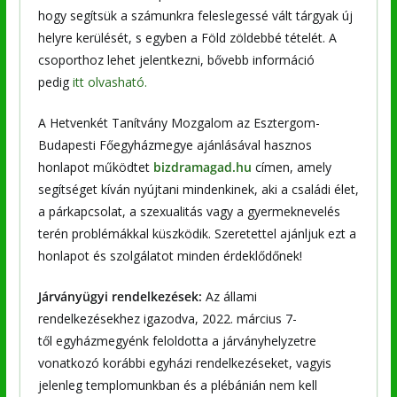
hogy segítsük a számunkra feleslegessé vált tárgyak új
helyre kerülését, s egyben a Föld zöldebbé tételét. A
csoporthoz lehet jelentkezni, bővebb információ
pedig
itt olvasható.
A Hetvenkét Tanítvány Mozgalom az Esztergom-
Budapesti Főegyházmegye ajánlásával hasznos
honlapot működtet
bizdramagad.hu
címen, amely
segítséget kíván nyújtani mindenkinek, aki a családi élet,
a párkapcsolat, a szexualitás vagy a gyermeknevelés
terén problémákkal küszködik. Szeretettel ajánljuk ezt a
honlapot és szolgálatot minden érdeklődőnek!
Járványügyi rendelkezések:
Az állami
rendelkezésekhez igazodva, 2022. március 7-
től
egyházmegyénk feloldotta a járványhelyzetre
vonatkozó korábbi egyházi rendelkezéseket, vagyis
jelenleg templomunkban és a plébánián nem kell