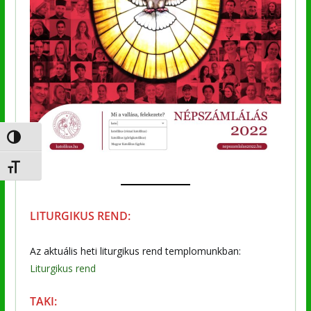
Nagy kontraszt váltása
Betűméret váltása
LITURGIKUS REND:
Az aktuális heti liturgikus rend templomunkban:
Liturgikus rend
TAKI: