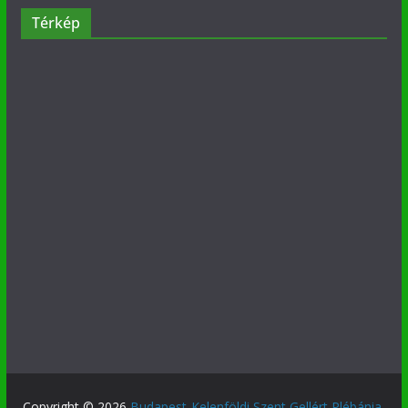
Térkép
Copyright © 2026
Budapest-Kelenföldi Szent Gellért Plébánia
.