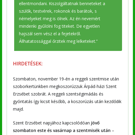
ellentmondani. Kiszolgáltatnak benneteket a
szülők, testvérek, rokonok és barátok, s
némelyeket meg is ölnek. Az én nevemért
mindenki gyűlölni fog titeket. De egyetlen
hajszál sem vész el a fejetekről.
Állhatatossággal őrzitek meg lelketeket.”
HIRDETÉSEK:
Szombaton, november 19-én a reggeli szentmise után
szoborkertünkben megkoszorúzzuk Árpád-házi Szent
Erzsébet szobrát. A reggeli szentségimádás és
gyóntatás így kicsit később, a koszorúzás után kezdődik
majd.
Szent Erzsébet napjához kapcsolódóan
jövő
szombaton este és vasárnap a szentmisék után
–