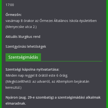
17:00
Őrmezőn:
vasárnap 8 órakor az Őrmezei Általános Iskola épületében
(Menyecske utca 2.)
Aktuális liturgikus rend
Szentgyónási lehetőségek
Szentségimádás
Szentségi kápolna nyitvatartása:
Minden nap reggel 8 órától este 6 óráig.
(Megközelíthető: az udvarról, az Altemplom bejáratán
keresztül.)
Nyáron (aug. 29-e szombatig) a szentségimádási alkalmak
elmaradnak.