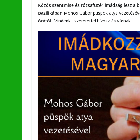
Közös szentmise és rózsafüzér imádság lesz a b
Bazilikában
Mohos Gábor püspök atya vezetésév
órától
. Mindenkit szeretettel hívnak és várnak!