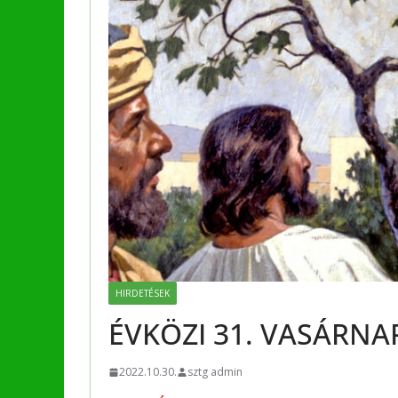
HIRDETÉSEK
ÉVKÖZI 31. VASÁRNA
2022.10.30.
sztg admin