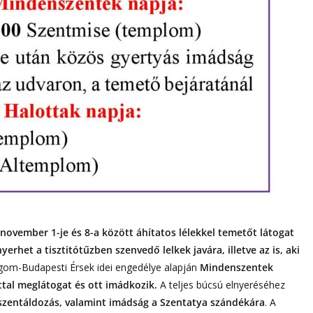
november 1-je és 8-a között áhítatos lélekkel temetőt látogat
erhet a tisztitótűzben szenvedő lelkek javára, illetve az is, aki
gom-Budapesti Érsek idei engedélye alapján
Mindenszentek
tal meglátogat és ott imádkozik.
A teljes búcsú elnyeréséhez
a szentáldozás, valamint imádság a Szentatya szándékára
. A