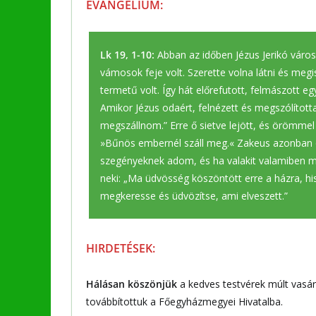
EVANGÉLIUM:
Lk 19, 1-10:
Abban az időben Jézus Jerikó város
vámosok feje volt. Szerette volna látni és meg
termetű volt. Így hát előrefutott, felmászott eg
Amikor Jézus odaért, felnézett és megszólított
megszállnom.” Erre ő sietve lejött, és örömmel
»Bűnös embernél száll meg.« Zakeus azonban od
szegényeknek adom, és ha valakit valamiben me
neki: „Ma üdvösség köszöntött erre a házra, his
megkeresse és üdvözítse, ami elveszett.”
HIRDETÉSEK:
Hálásan köszönjük
a kedves testvérek múlt vasár
továbbítottuk a Főegyházmegyei Hivatalba.