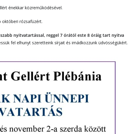
ellért énekkar közreműködésével.
 októberi rózsafüzért.
bb nyitvatartással, reggel 7 órától este 8 óráig tart nyitva
sük fel elhunyt szeretteink sírjait és imádkozzunk üdvösségükért.