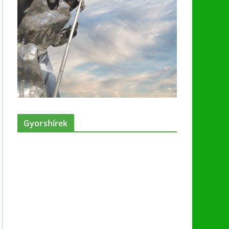
Gyorshírek