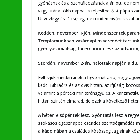
gyónásnak és a szentáldozásnak ajánlott, de nem 
vagy utána több nappal is teljesíthető. A pápa sz
Üdvözlégy és Dicsőség, de minden hívőnek szabad
Kedden, november 1-jén, Mindenszentek parancs
Templomunkban vasárnapi miserendet tartunk és
gyertyás imádság, lucernárium lesz az udvaron,
Szerdán, november 2-án, halottak napján a du. 
Felhívjuk mindenkinek a figyelmét arra, hogy
a jö
keddi Bibliaóra és az ovis hittan, az ifjúsági közö
valamint a pénteki ministránsgyűlés. A karizmatik
hittan szintén elmarad, de ezek a következő héten
A héten elsőpéntek lesz. Gyóntatás lesz
a reggel
szokásos egésznapos csendes szentségimádás me
a kápolnában
a családos közösség tagjainak kö