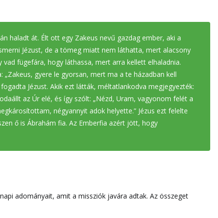
án haladt át. Élt ott egy Zakeus nevű gazdag ember, aki a
ismerni Jézust, de a tömeg miatt nem láthatta, mert alacsony
y vad fügefára, hogy láthassa, mert arra kellett elhaladnia.
a: „Zakeus, gyere le gyorsan, mert ma a te házadban kell
 fogadta Jézust. Akik ezt látták, méltatlankodva megjegyezték:
aállt az Úr elé, és így szólt: „Nézd, Uram, vagyonom felét a
gkárosítottam, négyannyit adok helyette.” Jézus ezt felelte
zen ő is Ábrahám fia. Az Emberfia azért jött, hogy
napi adományait, amit a missziók javára adtak. Az összeget