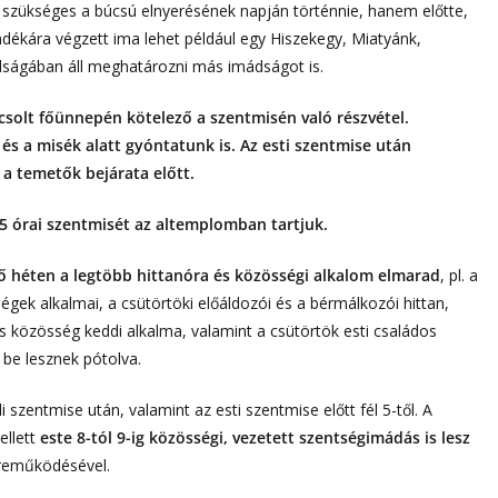
szükséges a búcsú elnyerésének napján történnie, hanem előtte,
ándékára végzett ima lehet például egy Hiszekegy, Miatyánk,
ságában áll meghatározni más imádságot is.
olt főünnepén kötelező a szentmisén való részvétel.
 a misék alatt gyóntatunk is. Az esti szentmise után
 a temetők bejárata előtt.
5 órai szentmisét az altemplomban tartjuk.
vő héten a legtöbb hittanóra és közösségi alkalom elmarad
, pl. a
sségek alkalmai, a csütörtöki előáldozói és a bérmálkozói hittan,
us közösség keddi alkalma, valamint a csütörtök esti családos
 be lesznek pótolva.
i szentmise után, valamint az esti szentmise előtt fél 5-től. A
llett
este 8-tól 9-ig közösségi, vezetett szentségimádás is lesz
zreműködésével.