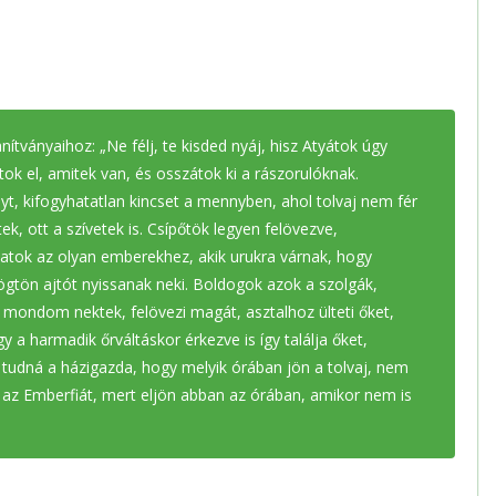
nítványaihoz: „Ne félj, te kisded nyáj, hisz Atyátok úgy
tok el, amitek van, és osszátok ki a rászorulóknak.
t, kifogyhatatlan kincset a mennyben, ahol tolvaj nem fér
k, ott a szívetek is. Csípőtök legyen felövezve,
satok az olyan emberekhez, akik urukra várnak, hogy
ögtön ajtót nyissanak neki. Boldogok azok a szolgák,
 mondom nektek, felövezi magát, asztalhoz ülteti őket,
gy a harmadik őrváltáskor érkezve is így találja őket,
tudná a házigazda, hogy melyik órában jön a tolvaj, nem
 az Emberfiát, mert eljön abban az órában, amikor nem is