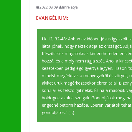
2022.08.09.
Imre atya
EVANGÉLIUM:
Lk 12, 32-48:
Abban az időben Jézus így szólt ta
látta jónak, hogy nektek adja az országot. Adjá
Készítsetek magatoknak kimeríthetetlen erszény
hozzá, és a moly nem rágja szét. Ahol a kincsete
kezetekben pedig égő gyertya legyen. Hasonlít
mihelyt megérkezik a menyegzőről és zörget, r
akiket uruk megérkezésekor ébren talál. Bizony
körüljár és felszolgál nekik. És ha a második va
boldogok azok a szolgák. Gondoljátok meg: ha 
engedné betörni házába. Éberen várjátok tehát
gondoljátok.” (…)