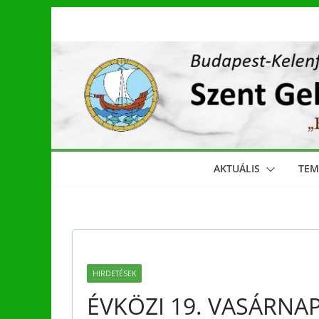
Skip
to
content
AKTUÁLIS
TE
HIRDETÉSEK
ÉVKÖZI 19. VASÁRNA