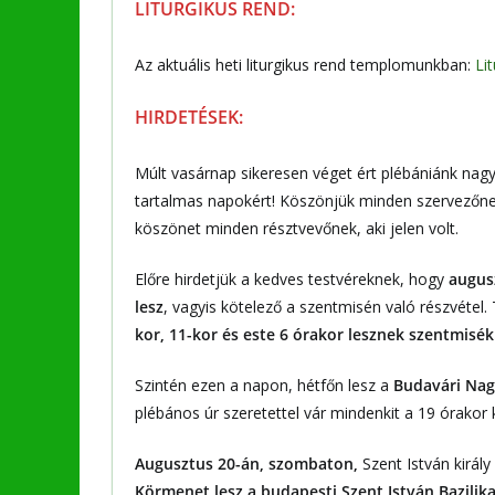
LITURGIKUS REND:
Az aktuális heti liturgikus rend templomunkban:
Li
HIRDETÉSEK:
Múlt vasárnap sikeresen véget ért plébániánk nagy
tartalmas napokért! Köszönjük minden szervezőnek,
köszönet minden résztvevőnek, aki jelen volt.
Előre hirdetjük a kedves testvéreknek, hogy
augus
lesz
, vagyis kötelező a szentmisén való részvét
kor, 11-kor és este 6 órakor lesznek szentmisék
Szintén ezen a napon, hétfőn lesz a
Budavári Nag
plébános úr szeretettel vár mindenkit a 19 órakor
Augusztus 20-án, szombaton,
Szent István királ
Körmenet lesz a budapesti Szent István Bazilika