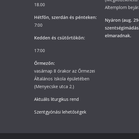
18.00
Altemplom bejára
Hétfőn, szerdán és pénteken:
Nyáron (aug. 29
7:00
szentségimádás
elmaradnak.
Kedden és csütörtökön:
17:00
Őrmezőn:
vasárnap 8 órakor az Őrmezei
Általános Iskola épületében
(Menyecske utca 2.)
Aktuális liturgikus rend
Szentgyónási lehetőségek