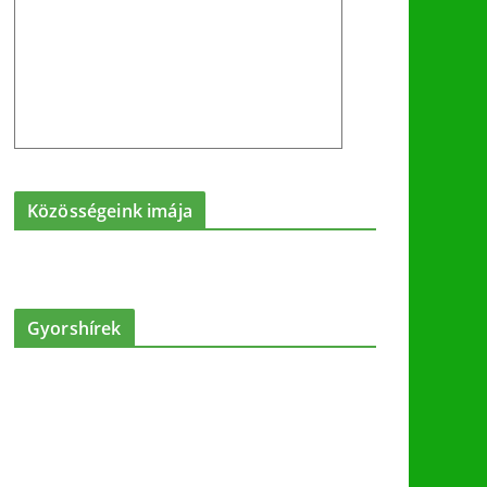
Közösségeink imája
Gyorshírek