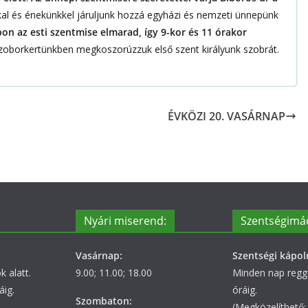
al és énekünkkel járuljunk hozzá egyházi és nemzeti ünnepünk
 az esti szentmise elmarad, így 9-kor és 11 órakor
szoborkertünkben megkoszorúzzuk első szent királyunk szobrát.
ÉVKÖZI 20. VASÁRNAP
Nyári miserend:
Szentségimá
Vasárnap:
Szentségi kápol
 alatt.
9.00; 11.00; 18.00
Minden nap regge
áig.
óráig.
Szombaton:
(Megközelíthető: 