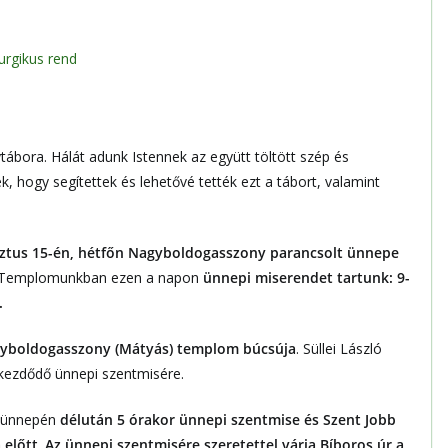
turgikus rend
tábora. Hálát adunk Istennek az együtt töltött szép és
 hogy segítettek és lehetővé tették ezt a tábort, valamint
ztus 15-én, hétfőn Nagyboldogasszony parancsolt ünnepe
el. Templomunkban ezen a napon
ünnepi miserendet tartunk: 9-
.
yboldogasszony (Mátyás) templom
búcsúja
. Süllei László
 kezdődő ünnepi szentmisére.
y ünnepén
délután 5 órakor ünnepi szentmise és Szent Jobb
 előtt
.
Az ünnepi szentmisére szeretettel várja Bíboros úr a