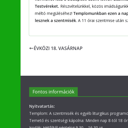
Testvéreket.
Részvételünkkel, közös imádságunkk
méltó megüléséhez!
Templomunkban ezen a napon
lesznek a szentmisék
. A 11 órai szentmise után 
ÉVKÖZI 18. VASÁRNAP
Fontos információk
Nyitvatartás:
Templom: A szentmisék és egyéb liturgikus programok
Temető és szentségi kápolna: Minden nap 8-tól 18 ór
Irodák: Hétfőtől péntekig 9.30 – 16.30-ig.