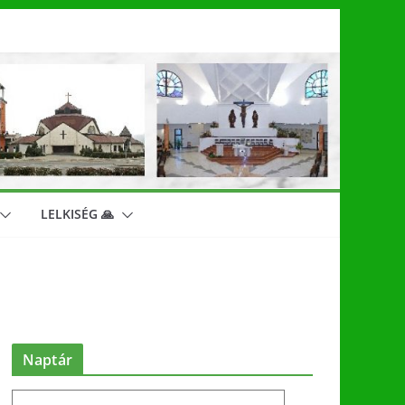
LELKISÉG 🙏
Naptár