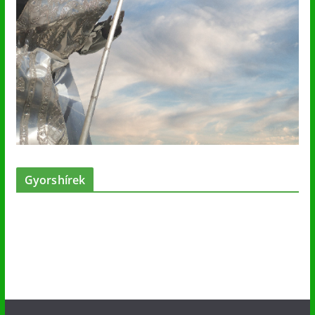
Gyorshírek