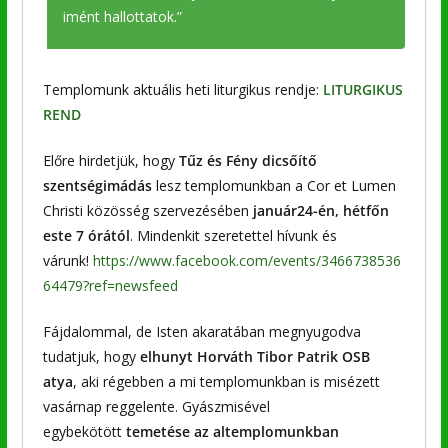
imént hallottatok.”
Templomunk aktuális heti liturgikus rendje:
LITURGIKUS
REND
Előre hirdetjük, hogy
Tűz és Fény dicsőítő
szentségimádás
lesz templomunkban a Cor et Lumen
Christi közösség szervezésében
január24-én, hétfőn
este 7 órától
. Mindenkit szeretettel hívunk és
várunk!
https://www.facebook.com/events/3466738536
64479?ref=newsfeed
Fájdalommal, de Isten akaratában megnyugodva
tudatjuk, hogy
elhunyt Horváth Tibor Patrik OSB
atya
, aki régebben a mi templomunkban is misézett
vasárnap reggelente. Gyászmisével
egybekötött
temetése az altemplomunkban