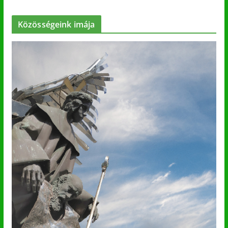
Közösségeink imája