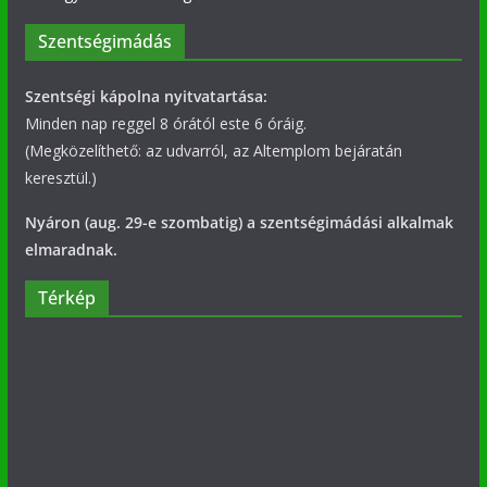
Szentségimádás
Szentségi kápolna nyitvatartása:
Minden nap reggel 8 órától este 6 óráig.
(Megközelíthető: az udvarról, az Altemplom bejáratán
keresztül.)
Nyáron (aug. 29-e szombatig) a szentségimádási alkalmak
elmaradnak.
Térkép