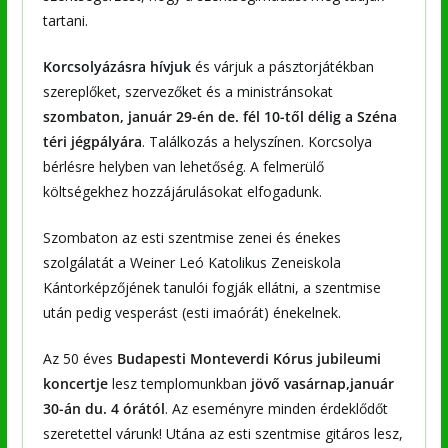
tartani.
Korcsolyázásra hívjuk
és várjuk a pásztorjátékban
szereplőket, szervezőket és a ministránsokat
szombaton, január 29-én de. fél 10-től délig a Széna
téri jégpályára
. Találkozás a helyszínen. Korcsolya
bérlésre helyben van lehetőség. A felmerülő
költségekhez hozzájárulásokat elfogadunk.
Szombaton az esti szentmise zenei és énekes
szolgálatát a Weiner Leó Katolikus Zeneiskola
Kántorképzőjének tanulói fogják ellátni, a szentmise
után pedig vesperást (esti imaórát) énekelnek.
Az 50 éves
Budapesti Monteverdi Kórus jubileumi
koncertje
lesz templomunkban
jövő vasárnap,január
30-án du. 4 órától
. Az eseményre minden érdeklődőt
szeretettel várunk! Utána az esti szentmise gitáros lesz,