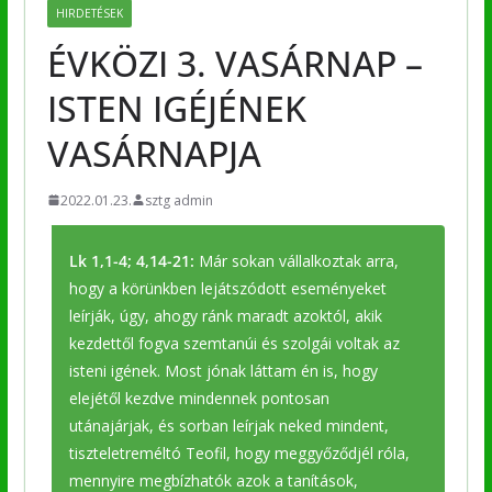
HIRDETÉSEK
ÉVKÖZI 3. VASÁRNAP –
ISTEN IGÉJÉNEK
VASÁRNAPJA
2022.01.23.
sztg admin
Lk 1,1-4; 4,14-21:
Már sokan vállalkoztak arra,
hogy a körünkben lejátszódott eseményeket
leírják, úgy, ahogy ránk maradt azoktól, akik
kezdettől fogva szemtanúi és szolgái voltak az
isteni igének. Most jónak láttam én is, hogy
elejétől kezdve mindennek pontosan
utánajárjak, és sorban leírjak neked mindent,
tiszteletreméltó Teofil, hogy meggyőződjél róla,
mennyire megbízhatók azok a tanítások,