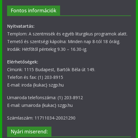
Fontos információk
Nyitvatartás:
Templom: A szentmisék és egyéb liturgikus programok alatt.
Temető és szentségi kápolna: Minden nap 8-tól 18 óráig.
Irodák: Hétfőtől péntekig 9.30 – 16.30-ig.
Elérhetőségek:
Címünk: 1115 Budapest, Bartók Béla út 149.
Telefon és fax: (1) 203-8915
E-mail: iroda {kukac} szgp.hu
Urnairoda telefonszáma: (1) 203-8912
E-mail: urnairoda {kukac} szgp.hu
Számlaszám: 11711034-20021290
Nyári miserend: