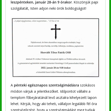
leszpénteken, január 28-án 9 órakor
. Köszönjük papi
szolgálatát, Isten adjon neki örök boldogságot!
A
pénteki egésznapos szentségimádásra
szokásos
módon várjuk a jelentkezőket. Időpontot vállalni a
templom főbejáratánál levő asztalra kihelyezett lapon
lehet. Kérjük, hogy aki teheti, vállaljon legalább fél óra
szentségőrzést, hogy a szentségimádást meg tudjuk