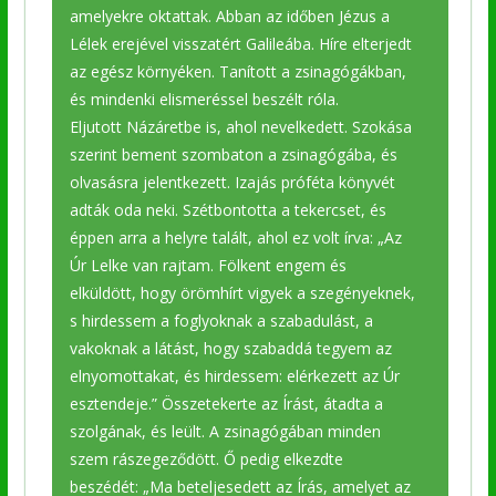
amelyekre oktattak. Abban az időben Jézus a
Lélek erejével visszatért Galileába. Híre elterjedt
az egész környéken. Tanított a zsinagógákban,
és mindenki elismeréssel beszélt róla.
Eljutott Názáretbe is, ahol nevelkedett. Szokása
szerint bement szombaton a zsinagógába, és
olvasásra jelentkezett. Izajás próféta könyvét
adták oda neki. Szétbontotta a tekercset, és
éppen arra a helyre talált, ahol ez volt írva: „Az
Úr Lelke van rajtam. Fölkent engem és
elküldött, hogy örömhírt vigyek a szegényeknek,
s hirdessem a foglyoknak a szabadulást, a
vakoknak a látást, hogy szabaddá tegyem az
elnyomottakat, és hirdessem: elérkezett az Úr
esztendeje.” Összetekerte az Írást, átadta a
szolgának, és leült. A zsinagógában minden
szem rászegeződött. Ő pedig elkezdte
beszédét: „Ma beteljesedett az Írás, amelyet az