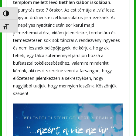
templom mellett lévő Bethlen Gábor iskolában
.
Kapunyitás este 7 órakor. Az est témája a „víz” lesz.
Nagy kontraszt váltása
Nagyon örülnénk ezzel kapcsolatos jelmezeknek. Az
ünnepélyes nyitótánc után sor kerül majd
Betűméret váltása
jelmezbemutatóra, vidám jelenetekre, tombolára és
természetesen sok-sok táncra! A rendezvény ingyenes
és nem lesznek belépőjegyek, de kérjük, hogy aki
teheti, egy tálca süteménnyel járuljon hozzá a
büféasztal tökéletesítéséhez, valamint mindenkit
kérünk, aki részt szeretne venni a farsangon, hogy
előzetesen jelentkezzen a sekrestyében, hogy
nagyjából tudjuk, hogy mennyien leszünk. Köszönjük
szépen!