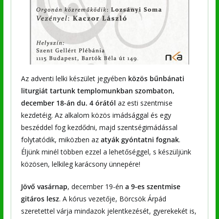
Az adventi lelki készület jegyében
közös bűnbánati
liturgiát tartunk templomunkban szombaton,
december 18-án du. 4 órától
az esti szentmise
kezdetéig. Az alkalom közös imádsággal és egy
beszéddel fog kezdődni, majd szentségimádással
folytatódik, miközben az
atyák gyóntatni fognak
.
Éljünk minél többen ezzel a lehetőséggel, s készüljünk
közösen, lelkileg karácsony ünnepére!
Jövő vasárnap
, december 19-én
a 9-es szentmise
gitáros lesz
. A kórus vezetője, Börcsök Árpád
szeretettel várja mindazok jelentkezését, gyerekekét is,