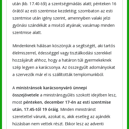
után (kb. 17.40-től) a szentségimádás alatt; pénteken 16
órától az esti szentmise kezdetéig; szombaton az esti
szentmise után igény szerint, amennyiben valaki jelzi
gyónási szándékát a miséző atyának; vasárnap minden
szentmise alatt.
Mindenkinek hálásan köszönjük a segítségét, aki tartós
élelmiszerrel, édességgel vagy tisztálkodási szerekkel
hozzájárult ahhoz, hogy a határon túli gyermekeknek
szép legyen a karácsonya. Az összegyűlt adományokat
a szervezők már el is szállították templomunkból.
A
ministránsok karácsonyváró ünnepi
összejövetele
a ministránsgyűlés szokott idejében lesz,
most
pénteken, december 17-én az esti szentmise
után, 17.45-től 19 óráig
. Minden ministránst
szeretettel várunk, azokat is, akik esetleg az ajándék
húzásban nem vettek részt. Ekkor lesz az adventi