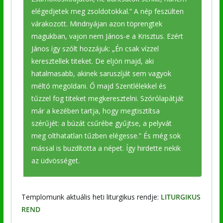
elégedjetek meg zsoldotokkal.” A nép feszülten
várakozott. Mindnyájan azon töprengtek
magukban, vajon nem János-e a Krisztus. Ezért
János így szólt hozzájuk: „Én csak vízzel
keresztellek titeket. De eljön majd, aki
hatalmasabb, akinek saruszíját sem vagyok
méltó megoldani. Ő majd Szentlélekkel és
tűzzel fog titeket megkeresztelni. Szórólapátját
már a kezében tartja, hogy megtisztítsa
szérűjét: a búzát csűrébe gyűjtse, a pelyvát
meg olthatatlan tűzben elégesse.” És még sok
mással is buzdította a népet. Így hirdette nekik
az üdvösséget.
Templomunk aktuális heti liturgikus rendje:
LITURGIKUS
REND