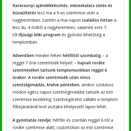
Karácsonyi ajándékkészítés, mézeskalács sütés és
búzaültetés
lesz ma a 9-es szentmise után a
nagyteremben. Szintén a mai napon
családos hittan
is
lesz du. 4 órától a nagyteremben, valamint este 7-
től
ifjúsági lelki program
és gyónási lehetőség a
templomban.
Adventben
minden héten
hétfőtől szombatig
– a
reggel 7 órai szentmisék helyett –
hajnali roráte
szentmiséket tartunk templomunkban reggel 6
órakor
.
A roráte szentmisék után nincs
szentségimádás, kivéve pénteken
, amikor szokásos
módon egész napos szentségimádást tartunk az esti
szentmise kezdetéig. Szentségőrzést vállalni a templom
főbejáratánál levő asztalra kihelyezett lapon lehet.
A gyóntatás rendje:
hétfőn és szerdán reggel 6-tól a
roráte szentmise alatt; csütörtökön az esti szentmise