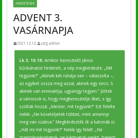
HIRDETÉSEK
ADVENT 3.
VASÁRNAPJA
2021.12.12.
sztg admin
Lk 3, 10-18:
Amikor Keresztelő János
bűnbánatot hirdetett, a nép megkérdezte: „Mit
tegyünk?” „Akinek két ruhája van – válaszolta –,
az egyiket ossza meg azzal, akinek egy sincs. S
akinek van ennivalója, ugyanígy tegyen.” Jöttek
a vámosok is, hogy megkeresztelje őket, s így
szóltak hozzá: „Mester, mit tegyünk?” Ezt felelte
nekik: „Ne követeljetek többet, mint amennyi
meg van szabva.” Megkérdezték őt a katonák is:
„Hát mi mit tegyünk?” Nekik így felelt: „Ne
zsarnokoskodjatok, ne bántsatok senkit, hanem