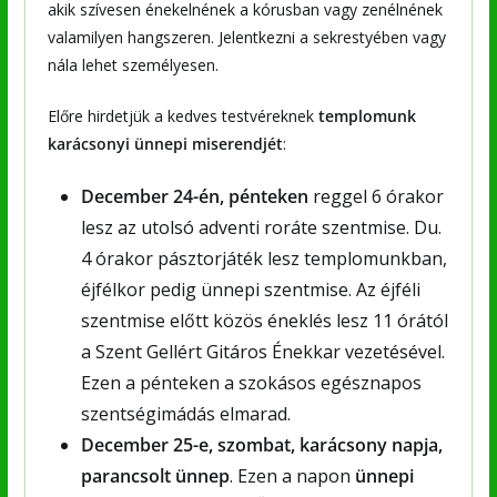
akik szívesen énekelnének a kórusban vagy zenélnének
valamilyen hangszeren. Jelentkezni a sekrestyében vagy
nála lehet személyesen.
Előre hirdetjük a kedves testvéreknek
templomunk
karácsonyi ünnepi miserendjét
:
December 24-én, pénteken
reggel 6 órakor
lesz az utolsó adventi roráte szentmise. Du.
4 órakor pásztorjáték lesz templomunkban,
éjfélkor pedig ünnepi szentmise. Az éjféli
szentmise előtt közös éneklés lesz 11 órától
a Szent Gellért Gitáros Énekkar vezetésével.
Ezen a pénteken a szokásos egésznapos
szentségimádás elmarad.
December 25-e, szombat, karácsony napja,
parancsolt ünnep
. Ezen a napon
ünnepi