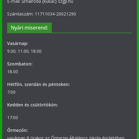
E-mail: urnairoda {kukac} szgp.hu
Számlaszám: 11711034-20021290
Nyári miserend:
Vasárnap:
9.00; 11.00; 18.00
Szombaton:
18.00
Hétfőn, szerdán és pénteken:
7:00
Kedden és csütörtökön:
17:00
Őrmezőn:
vasárnap 8 órakor az Őrmezei Általános Iskola épületében