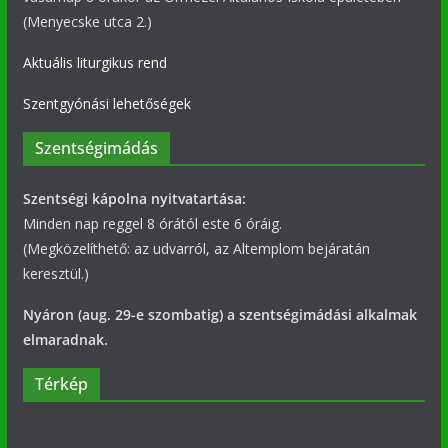
(Menyecske utca 2.)
Aktuális liturgikus rend
Szentgyónási lehetőségek
Szentségimádás
Szentségi kápolna nyitvatartása:
Minden nap reggel 8 órától este 6 óráig.
(Megközelíthető: az udvarról, az Altemplom bejáratán
keresztül.)
Nyáron (aug. 29-e szombatig) a szentségimádási alkalmak
elmaradnak.
Térkép