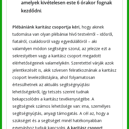
amelyek kivételesen este 6 órakor fognak
kezdődni
.
Plébániánk karitász csoportja kéri
, hogy akinek
tudomása van olyan plébániai hívő testvérről – idősről,
fiatalról, családosról vagy egyedülállóról – aki
valamilyen módon segítségre szorul, az jelezze ezt a
sekrestyében vagy a karitász csoport megadott
elérhetőségeinek valamelyikén. Szeretettel várják azok
jelentkezését is, akik szívesen feliratkoznának a karitász
csoport levelezőlistájára, ahol folyamatosan
értesülhetnek az aktuális segítségnyújtási
lehetőségekről, így tetszés szerint tudnak
bekapcsolódni a karitász tevékenységébe. A
segítségnek számos lehetősége van: ima, személyes
segítségnyújtás, anyagi támogatás. A cél az, hogy a
szükséget és a segítséget minél hatékonyabban
egymáshoz tudjuk kapcsolni.
A karitász csoport