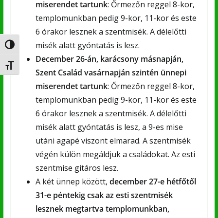
miserendet tartunk
: Őrmezőn reggel 8-kor,
templomunkban pedig 9-kor, 11-kor és este
6 órakor lesznek a szentmisék. A délelőtti
misék alatt gyóntatás is lesz.
Nagy kontraszt váltása
December 26-án, karácsony másnapján,
Betűméret váltása
Szent Család vasárnapján szintén ünnepi
miserendet tartunk
: Őrmezőn reggel 8-kor,
templomunkban pedig 9-kor, 11-kor és este
6 órakor lesznek a szentmisék. A délelőtti
misék alatt gyóntatás is lesz, a 9-es mise
utáni agapé viszont elmarad. A szentmisék
végén külön megáldjuk a családokat. Az esti
szentmise gitáros lesz.
A két ünnep között,
december 27-e hétfőtől
31-e péntekig csak az esti szentmisék
lesznek megtartva templomunkban,