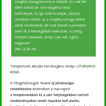
szegény özvegyasszony is odajött, és csak két
fillért dobott be. Erre magához hívta
tanítványait, és így szólt hozzájuk: „Bizony
mondom nektek, ez a szegény özvegy többet
adott mindenkinél, aki csak dobott a perselybe.
Mert ők a feleslegükből adakoztak, ez pedig
mindent odaadott, amije csak volt, egész
vagyonát.”
(Mk 12,38-44)
Templomunk aktuális heti liturgikus rendje:
LITURGIKUS
REND
A Főegyházmegyei Hivatal
új járványügyi
rendelkezése
értelmében a mai naptól
a
templomokban és a zárt helyiségekben tartott
rendezvényeken ismét maszkot kell viselni
,