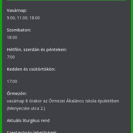
Vasárnap:
9.00; 11.00; 18.00
Szombaton:
18.00
Hétfőn, szerdán és pénteken:
7:00
Kedden és csütörtökön:
17:00
Őrmezőn:
vasárnap 8 órakor az Őrmezei Általános Iskola épületében
(Menyecske utca 2.)
Aktuális liturgikus rend
Szentgyónási lehetőségek