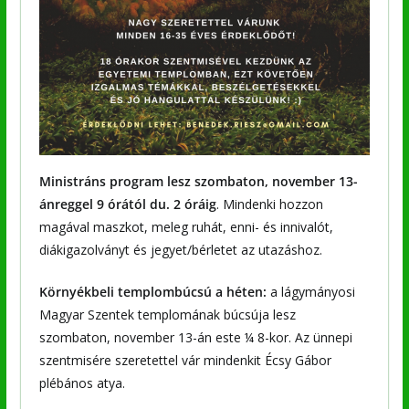
Ministráns program lesz szombaton, november 13-
ánreggel 9 órától du. 2 óráig
. Mindenki hozzon
magával maszkot, meleg ruhát, enni- és innivalót,
diákigazolványt és jegyet/bérletet az utazáshoz.
Környékbeli templombúcsú a héten:
a lágymányosi
Magyar Szentek templomának búcsúja lesz
szombaton, november 13-án este ¼ 8-kor. Az ünnepi
szentmisére szeretettel vár mindenkit Écsy Gábor
plébános atya.