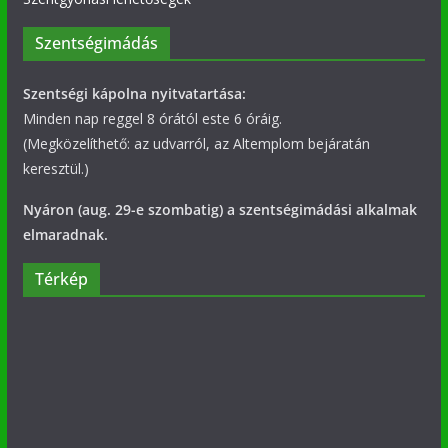
Szentségimádás
Szentségi kápolna nyitvatartása:
Minden nap reggel 8 órától este 6 óráig.
(Megközelíthető: az udvarról, az Altemplom bejáratán
keresztül.)
Nyáron (aug. 29-e szombatig) a szentségimádási alkalmak
elmaradnak.
Térkép