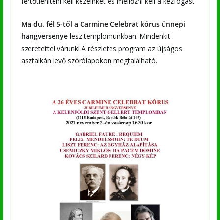
fertőtleníteni kell kezeinket és mellőzni kell a kézfogást.
Ma du. fél 5-től a Carmine Celebrat kórus ünnepi
hangversenye
lesz templomunkban. Mindenkit
szeretettel várunk! A részletes program az újságos
asztalkán levő szórólapokon megtalálható.