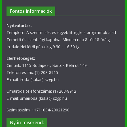
Fontos információk
Nyitvatartás:
Templom: A szentmisék és egyéb liturgikus programok alatt.
Temető és szentségi kápolna: Minden nap 8-tól 18 óráig.
Irodák: Hétfőtől péntekig 9.30 – 16.30-ig.
Elérhetőségek:
Címünk: 1115 Budapest, Bartók Béla út 149.
Telefon és fax: (1) 203-8915
E-mail: iroda {kukac} szgp.hu
Urnairoda telefonszáma: (1) 203-8912
E-mail: urnairoda {kukac} szgp.hu
Számlaszám: 11711034-20021290
Nyári miserend: