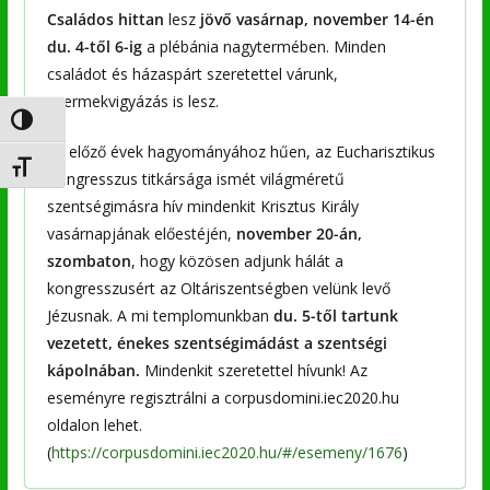
Családos hittan
lesz
jövő vasárnap, november 14-én
du. 4-től 6-ig
a plébánia nagytermében. Minden
családot és házaspárt szeretettel várunk,
gyermekvigyázás is lesz.
Nagy kontraszt váltása
Az előző évek hagyományához hűen, az Eucharisztikus
Betűméret váltása
Kongresszus titkársága ismét világméretű
szentségimásra hív mindenkit Krisztus Király
vasárnapjának előestéjén,
november 20-án,
szombaton
, hogy közösen adjunk hálát a
kongresszusért az Oltáriszentségben velünk levő
Jézusnak. A mi templomunkban
du. 5-től tartunk
vezetett, énekes szentségimádást a szentségi
kápolnában.
Mindenkit szeretettel hívunk! Az
eseményre regisztrálni a corpusdomini.iec2020.hu
oldalon lehet.
(
https://corpusdomini.iec2020.hu/#/esemeny/1676
)