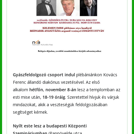
Gyászfeldolgozó csoport indul
plébániánkon Kovács
Ferenc állandó diakónus vezetésével. Az első
alkalom
hétfőn, november 8-án
lesz a templomban az
esti mise után,
18-19 óráig
. Szeretettel hívjuk és várjuk
mindazokat, akik a veszteségük feldolgozásában
segítséget kérnek.
Nyílt este lesz a budapesti Központi
Szemináriumban
(Papnövelde utca