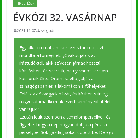
HIRDETÉSEK
ÉVKÖZI 32. VASÁRNAP
2021.11.07.
sztg admin
Egy alkalommal, amikor Jézus tanított, ezt
mondta a tömegnek: „Óvakodjatok az
írástudóktól, akik szívesen járnak hosszú
köntösben, és szeretik, ha nyilvános tereken
köszöntik őket. Örömest elfoglalják a
zsinagógában és a lakomákon a főhelyeket.
Felélik az özvegyek házát, és közben színleg
nagyokat imádkoznak. Ezért keményebb ítélet
vár rájuk.”
Ezután leült szemben a templompersellyel, és
figyelte, hogy a nép hogyan dobja a pénzt a
perselybe. Sok gazdag sokat dobott be. De egy