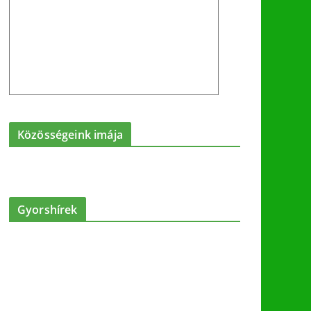
Közösségeink imája
Gyorshírek