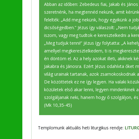
Abban az időben: Zebedeus fiai, Jakab és Jáno
szeretnénk, ha megtennéd nekünk, amit kérünk.
felelték: „Add meg nekünk, hogy egyikünk a job
dicsőségedben.” Jézus így válaszolt: „Nem tudjá
iszom, vagy meg tudtok-e keresztelkedni a kere
„Meg tudjuk tenni!” Jézus így folytatta: „A kehel
amellyel megkeresztelkedem, ti is megkeresztel
én döntöm el. Az a hely azokat illeti, akiknek ké
Jakabra és Jánosra. Ezért Jézus odahívta őket m
világ urainak tartanak, azok zsarnokoskodnak a
De közöttetek ez ne így legyen. Ha valaki közüle
közületek első akar lenni, legyen mindenkinek a
szolgáljanak neki, hanem hogy ő szolgáljon, és 
(Mk 10,35-45)
Templomunk aktuális heti liturgikus rendje:
LITUR