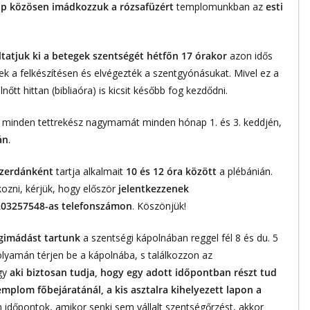
p közösen
imádkozzuk a
rózsafüzért
templomunkban az
esti
tatjuk ki a betegek szentségét hétfőn 17 órakor
azon idős
ttek a felkészítésen és elvégezték a szentgyónásukat. Mivel ez a
őtt hittan (bibliaóra) is kicsit később fog kezdődni.
r minden tettrekész nagymamát minden hónap 1. és 3. keddjén,
án
.
szerdánként
tartja alkalmait
10 és 12 óra között
a plébánián.
ozni, kérjük, hogy először
jelentkezzenek
203257548-as telefonszámon
. Köszönjük!
gimádást tartunk
a szentségi kápolnában reggel fél 8 és du. 5
folyamán térjen be a kápolnába, s találkozzon az
ogy
aki biztosan tudja, hogy egy adott időpontban részt tud
mplom főbejáratánál, a kis asztalra kihelyezett lapon a
 időpontok, amikor senki sem vállalt szentségőrzést, akkor