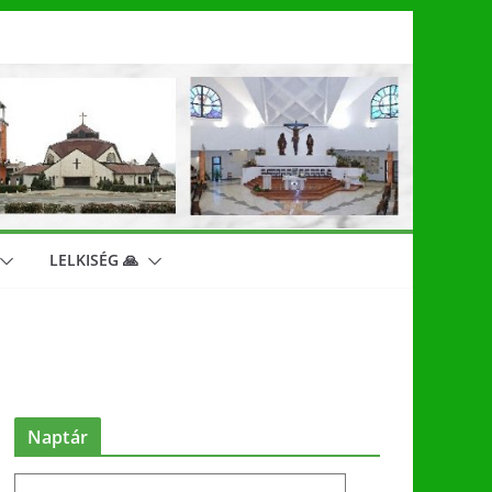
LELKISÉG 🙏
Naptár