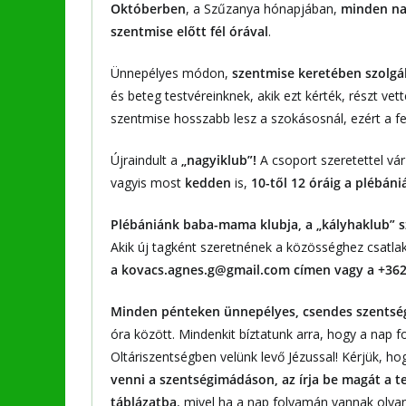
Októberben
, a Szűzanya hónapjában,
minden na
szentmise előtt fél órával
.
Ünnepélyes módon,
szentmise keretében szolgál
és beteg testvéreinknek, akik ezt kérték, részt ve
szentmise hosszabb lesz a szokásosnál, ezért a feln
Újraindult a
„nagyiklub”!
A csoport szeretettel vá
vagyis most
kedden
is,
10-től 12 óráig a plébáni
Plébániánk baba-mama klubja, a „kályhaklub” 
Akik új tagként szeretnének a közösséghez csatlak
a kovacs.agnes.g@gmail.com címen vagy a +36
Minden pénteken ünnepélyes, csendes szentsé
óra között. Mindenkit bíztatunk arra, hogy a nap 
Oltáriszentségben velünk levő Jézussal! Kérjük, h
venni a szentségimádáson, az írja be magát a te
táblázatba
, mivel ha a nap folyamán vannak olyan