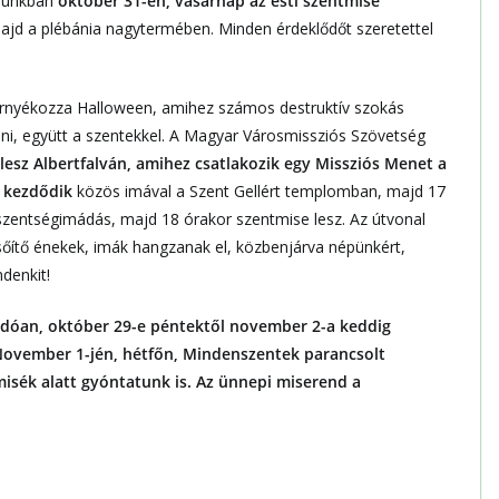
munkban
október 31-én, vasárnap az esti szentmise
ajd a plébánia nagytermében. Minden érdeklődőt szeretettel
árnyékozza Halloween, amihez számos destruktív szokás
elni, együtt a szentekkel. A Magyar Városmissziós Szövetség
lesz Albertfalván, amihez csatlakozik egy Missziós Menet a
 kezdődik
közös imával a Szent Gellért templomban, majd 17
szentségimádás, majd 18 órakor szentmise lesz. Az útvonal
sőítő énekek, imák hangzanak el, közbenjárva népünkért,
ndenkit!
ódóan, október 29-e péntektől november 2-a keddig
. November 1-jén, hétfőn, Mindenszentek parancsolt
isék alatt gyóntatunk is. Az ünnepi miserend a