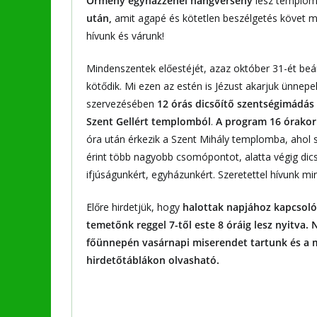
Örmény egyházzenei hangverseny
lesz templo
után,
amit agapé és kötetlen beszélgetés követ m
hívunk és várunk!
Mindenszentek előestéjét, azaz október 31-ét be
kötődik. Mi ezen az estén is Jézust akarjuk ünnep
szervezésében
12 órás dicsőítő szentségimádás 
Szent Gellért templomból
.
A program 16 órakor
óra után érkezik a Szent Mihály templomba, ahol 
érint több nagyobb csomópontot, alatta végig dic
ifjúságunkért, egyházunkért. Szeretettel hívunk mi
Előre hirdetjük, hogy
halottak napjához kapcsol
temetőnk reggel 7-től este 8 óráig lesz nyitva
főünnepén vasárnapi miserendet tartunk és a m
hirdetőtáblákon olvasható.