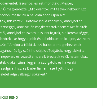
s odamentek Jézushoz, és ezt mondták: „Mester,
” Ő megkérdezte: „Mit kívántok, mit tegyek nektek?” Ezt
bodon, másikunk a bal oldaladon üljön a te
tok, mit kértek. Tudtok-e inni a kehelyből, amelyből én
sztséggel, amellyel én megkeresztelkedem?” Azt felelték:
yből, amelyből én iszom, ti is inni fogtok, s a keresztséggel,
kedtek. De hogy a jobb és bal oldalamon ki üljön, azt nem
szült.” Amikor a többi tíz ezt hallotta, megnehezteltek
agához, és így szólt hozzájuk: „Tudjátok, hogy akiket a
 népeken, és vezető embereik éreztetik velük hatalmukat.
tek ki akar tűnni, legyen a szolgátok, és ha valaki
 szolgája. Hisz az Emberfia nem azért jött, hogy
életét adja váltságul sokakért.”
GIKUS REND