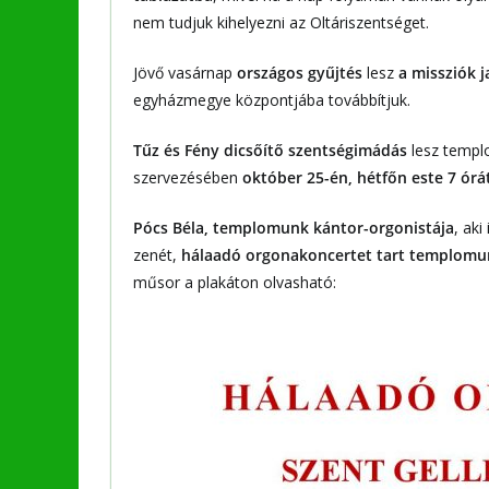
nem tudjuk kihelyezni az Oltáriszentséget.
Jövő vasárnap
országos gyűjtés
lesz
a missziók j
egyházmegye központjába továbbítjuk.
Tűz és Fény dicsőítő szentségimádás
lesz templ
szervezésében
október 25-én, hétfőn este 7 órá
Pócs Béla, templomunk kántor-orgonistája
, ak
zenét,
hálaadó orgonakoncertet tart templomun
műsor a plakáton olvasható: