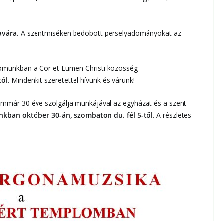
avára.
A szentmiséken bedobott perselyadományokat az
omunkban a Cor et Lumen Christi közösség
tól
. Mindenkit szeretettel hívunk és várunk!
i immár 30 éve szolgálja munkájával az egyházat és a szent
kban október 30-án, szombaton du. fél 5-től
. A részletes