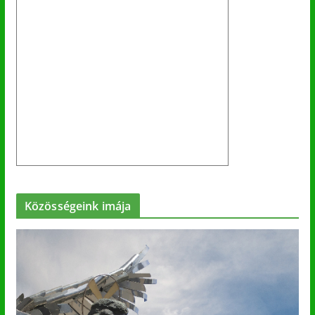
Közösségeink imája