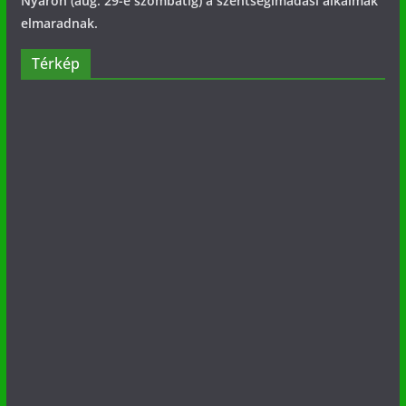
Nyáron (aug. 29-e szombatig) a szentségimádási alkalmak
elmaradnak.
Térkép