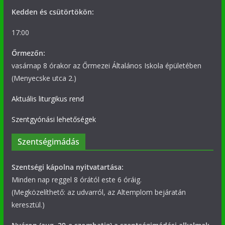
Kedden és csütörtökön:
17:00
Őrmezőn:
vasárnap 8 órakor az Őrmezei Általános Iskola épületében
(Menyecske utca 2.)
Aktuális liturgikus rend
Szentgyónási lehetőségek
Szentségimádás
Szentségi kápolna nyitvatartása:
Minden nap reggel 8 órától este 6 óráig.
(Megközelíthető: az udvarról, az Altemplom bejáratán
keresztül.)