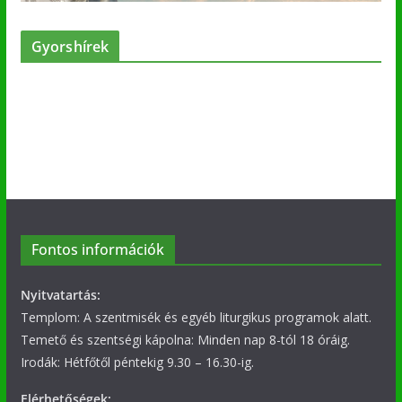
Gyorshírek
Fontos információk
Nyitvatartás:
Templom: A szentmisék és egyéb liturgikus programok alatt.
Temető és szentségi kápolna: Minden nap 8-tól 18 óráig.
Irodák: Hétfőtől péntekig 9.30 – 16.30-ig.
Elérhetőségek: