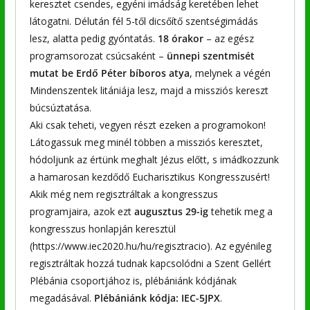
keresztet csendes, egyéni imádság keretében lehet
látogatni. Délután fél 5-től dicsőítő szentségimádás
lesz, alatta pedig gyóntatás.
18 órakor
– az egész
programsorozat csúcsaként –
ünnepi szentmisét
mutat be Erdő Péter bíboros atya
, melynek a végén
Mindenszentek litániája lesz, majd a missziós kereszt
búcsúztatása.
Aki csak teheti, vegyen részt ezeken a programokon!
Látogassuk meg minél többen a missziós keresztet,
hódoljunk az értünk meghalt Jézus előtt, s imádkozzunk
a hamarosan kezdődő Eucharisztikus Kongresszusért!
Akik még nem regisztráltak a kongresszus
programjaira, azok ezt
augusztus 29-ig
tehetik meg a
kongresszus honlapján keresztül
(https://www.iec2020.hu/hu/regisztracio). Az egyénileg
regisztráltak hozzá tudnak kapcsolódni a Szent Gellért
Plébánia csoportjához is, plébániánk kódjának
megadásával.
Plébániánk kódja: IEC-5JPX
.