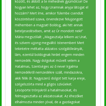
között, és áldott a te méhednek gyümölcse! De
hogyan lehet az, hogy Uramnak anyja látogat el
hozzám? Mert íme, amikor fülembe csendült
köszöntésed szava, örvendezve felujjongott
méhemben a magzat! Boldog, aki hitt annak
beteljesedésében, amit az Úr mondott neki!”
Mária megszólalt: „Magasztalja lelkem az Urat,
és szívem ujjong megváltó Istenemben! Mert
tekintetre méltatta alázatos szolgálóleányát,
lám, ezentúl boldognak hirdet engem minden
nemzedék. Nagy dolgokat művelt velem a
Hatalmas, Szentséges az ő neve! Irgalma
nemzedékről nemzedékre száll, mindazokra,
akik félik őt. Nagyszerű dolgot tett karja ereje,
széjjelszórta mind a gőgös szívűeket.
Lesöpörte trónjukról a hatalmasokat, és
felmagasztalta az alázatosakat. Az éhezőket
elhalmozta minden jóval, de a gazdagokat