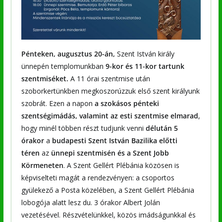
Pénteken,
augusztus 20-án,
Szent István király
ünnepén templomunkban
9-kor és 11-kor tartunk
szentmiséket.
A 11 órai szentmise után
szoborkertünkben megkoszorúzzuk első szent királyunk
szobrát. Ezen a napon
a szokásos pénteki
szentségimádás, valamint az esti szentmise elmarad
,
hogy minél többen részt tudjunk venni
délután 5
órakor
a
budapesti Szent István Bazilika előtti
téren
az
ünnepi szentmisén és a Szent Jobb
Körmeneten
. A Szent Gellért Plébánia közösen is
képviselteti magát a rendezvényen: a csoportos
gyülekező a Posta közelében, a Szent Gellért Plébánia
lobogója alatt lesz du. 3 órakor Albert Jolán
vezetésével. Részvételünkkel, közös imádságunkkal és