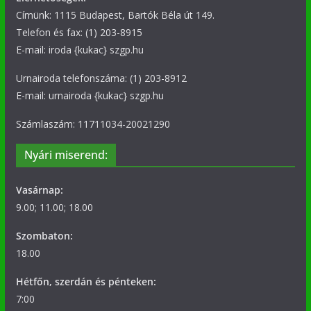
Címünk: 1115 Budapest, Bartók Béla út 149.
Telefon és fax: (1) 203-8915
E-mail: iroda {kukac} szgp.hu
Urnairoda telefonszáma: (1) 203-8912
E-mail: urnairoda {kukac} szgp.hu
Számlaszám: 11711034-20021290
Nyári miserend:
Vasárnap:
9.00; 11.00; 18.00
Szombaton:
18.00
Hétfőn, szerdán és pénteken:
7:00