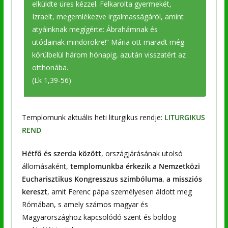
elküldte üres kézzel. Felkarolta gyermekét,
Izraelt, megemlékezve irgalmasságáról, amint
atyáinknak megígérte: Ábrahámnak és
utódainak mindörökre!” Mária ott maradt még
körülbelül három hónapig, azután visszatért az
otthonába.
(Lk 1,39-56)
Templomunk aktuális heti liturgikus rendje:
LITURGIKUS
REND
Hétfő és szerda között
, országjárásának utolsó
állomásaként,
templomunkba érkezik a Nemzetközi
Eucharisztikus Kongresszus szimbóluma, a missziós
kereszt
, amit Ferenc pápa személyesen áldott meg
Rómában, s amely számos magyar és
Magyarországhoz kapcsolódó szent és boldog