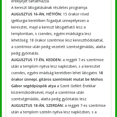
ereklyéjét tartalmazza.
A kereszt látogatásának részletes programja:
AUGUSZTUS 16-ÁN, HÉTFŐN:
15 órakor rövid
igeliturgia keretében fogadjuk ünnepélyesen a
keresztet, majd a kereszt látogatható lesz a
templomban, s csendes, egyéni imádságra lesz
lehetőség. 18 órakor szentmise lesz kereszthódolattal,
a szentmise után pedig vezetett szentségimádás, alatta
pedig gyóntatás.
AUGUSZTUS 17-ÉN, KEDDEN:
a reggeli 7-es szentmise
után a templom nyitva lesz napközben, s a keresztet
csendes, egyéni imádság keretében lehet látogatni.
18
órakor ünnepi, gitáros szentmisét mutat be Mohos
Gábor segédpüspök atya
a Szent Gellért Énekkar
közreműködésével, majd a szentmise után
szentségimádás, alatta pedig gyóntatás lesz.
AUGUSZTUS 18-ÁN, SZERDÁN:
a reggeli 7-es szentmise
után a templom szintén nyitva lesz napközben, s a