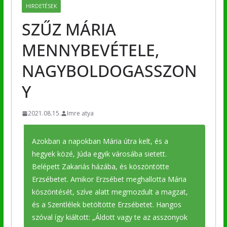
HIRDETÉSEK
SZŰZ MÁRIA
MENNYBEVÉTELE,
NAGYBOLDOGASSZON
Y
2021.08.15.
Imre atya
Azokban a napokban Mária útra kelt, és a
hegyek közé, Júda egyik városába sietett.
Belépett Zakariás házába, és köszöntötte
Erzsébetet. Amikor Erzsébet meghallotta Mária
köszöntését, szíve alatt megmozdult a magzat,
és a Szentlélek betöltötte Erzsébetet. Hangos
szóval így kiáltott: „Áldott vagy te az asszonyok