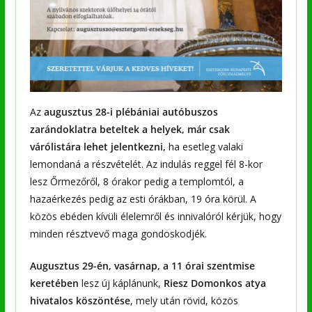
Az
augusztus 28-i plébániai autóbuszos
zarándoklatra beteltek a helyek, már csak
várólistára lehet jelentkezni,
ha esetleg valaki
lemondaná a részvételét. Az indulás reggel fél 8-kor
lesz Őrmezőről, 8 órakor pedig a templomtól, a
hazaérkezés pedig az esti órákban, 19 óra körül. A
közös ebéden kívüli élelemről és innivalóról kérjük, hogy
minden résztvevő maga gondoskodjék.
Augusztus 29-én, vasárnap, a 11 órai szentmise
keretében
lesz új káplánunk,
Riesz Domonkos atya
hivatalos köszöntése
, mely után rövid, közös