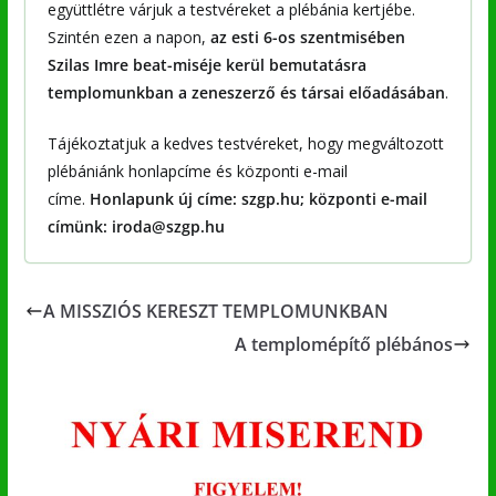
együttlétre várjuk a testvéreket a plébánia kertjébe.
Szintén ezen a napon,
az esti 6-os szentmisében
Szilas Imre beat-miséje kerül bemutatásra
templomunkban a zeneszerző és társai előadásában
.
Tájékoztatjuk a kedves testvéreket, hogy megváltozott
plébániánk honlapcíme és központi e-mail
címe.
Honlapunk új címe: szgp.hu; központi e-mail
címünk: iroda@szgp.hu
A MISSZIÓS KERESZT TEMPLOMUNKBAN
A templomépítő plébános