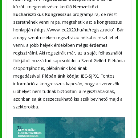
között megrendezésre kerülő
Nemzetközi
Eucharisztikus Kongresszus
programjaira, de részt
szeretnének venni rajta, megtehetik azt a kongresszus
honlapján (https://www.iec2020.hu/hu/regisztracio). Bár
a nagy szentmiséken regisztráció nélkül is részt lehet
venni, a jobb helyek érdekében mégis
érdemes
regisztrálni
. Aki regisztrált már, az a saját felhasználói
fiókjából hozzá tud kapcsolódni a Szent Gellért Plébánia
csoportjához is, plébániánk kódjának
megadásával.
Plébániánk kódja: IEC-5JPX.
Fontos
információ a kongresszus kapcsán, hogy a szervezők
ülőhelyet nem tudnak biztosítani a regisztráltaknak,
azonban saját összecsukható kis szék bevihető majd a
szektorokba.