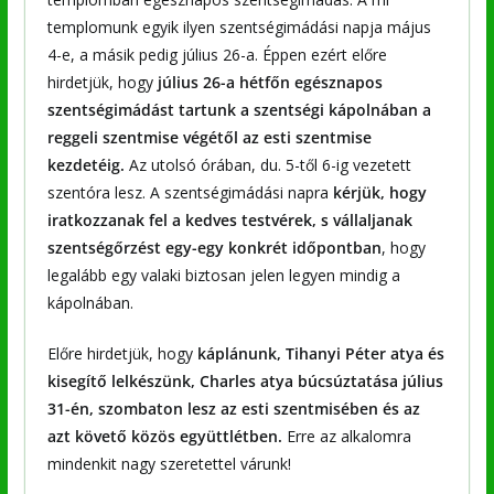
templomunk egyik ilyen szentségimádási napja május
4-e, a másik pedig július 26-a. Éppen ezért előre
hirdetjük, hogy
július 26-a hétfőn
egésznapos
szentségimádást tartunk a szentségi kápolnában a
reggeli szentmise végétől az esti szentmise
kezdetéig.
Az utolsó órában, du. 5-től 6-ig vezetett
szentóra lesz. A szentségimádási napra
kérjük, hogy
iratkozzanak fel a kedves testvérek, s vállaljanak
szentségőrzést egy-egy konkrét időpontban
, hogy
legalább egy valaki biztosan jelen legyen mindig a
kápolnában.
Előre hirdetjük, hogy
káplánunk, Tihanyi Péter atya és
kisegítő lelkészünk, Charles atya búcsúztatása július
31-én, szombaton lesz az esti szentmisében és az
azt követő közös együttlétben.
Erre az alkalomra
mindenkit nagy szeretettel várunk!