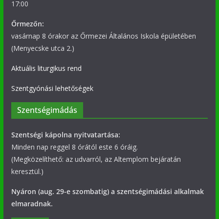
17:00
Őrmezőn:
vasárnap 8 órakor az Őrmezei Általános Iskola épületében
(Menyecske utca 2.)
Aktuális liturgikus rend
Szentgyónási lehetőségek
Szentségimádás
Szentségi kápolna nyitvatartása:
Minden nap reggel 8 órától este 6 óráig.
(Megközelíthető: az udvarról, az Altemplom bejáratán
keresztül.)
Nyáron (aug. 29-e szombatig) a szentségimádási alkalmak
elmaradnak.