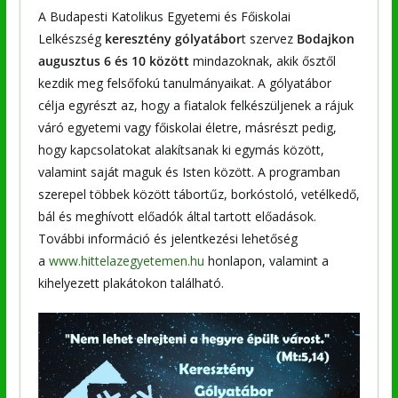
A Budapesti Katolikus Egyetemi és Főiskolai
Lelkészség
keresztény gólyatábor
t szervez
Bodajkon
augusztus 6 és 10 között
mindazoknak, akik ősztől
kezdik meg felsőfokú tanulmányaikat. A gólyatábor
célja egyrészt az, hogy a fiatalok felkészüljenek a rájuk
váró egyetemi vagy főiskolai életre, másrészt pedig,
hogy kapcsolatokat alakítsanak ki egymás között,
valamint saját maguk és Isten között. A programban
szerepel többek között tábortűz, borkóstoló, vetélkedő,
bál és meghívott előadók által tartott előadások.
További információ és jelentkezési lehetőség
a
www.hittelazegyetemen.hu
honlapon, valamint a
kihelyezett plakátokon található.