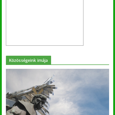
Közösségeink imája