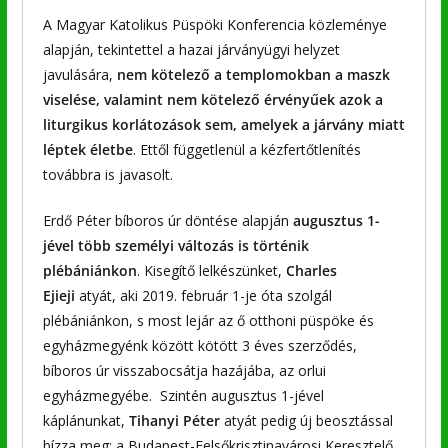
A Magyar Katolikus Püspöki Konferencia közleménye
alapján, tekintettel a hazai járványügyi helyzet
javulására,
nem kötelező a templomokban a maszk
viselése, valamint nem kötelező érvényűek azok a
liturgikus korlátozások sem, amelyek a járvány miatt
léptek életbe
. Ettől függetlenül a kézfertőtlenítés
továbbra is javasolt.
Erdő Péter bíboros úr döntése alapján
augusztus 1-
jével több személyi változás is történik
plébániánkon
. Kisegítő lelkészünket,
Charles
Ejieji
atyát, aki 2019. február 1-je óta szolgál
plébániánkon, s most lejár az ő otthoni püspöke és
egyházmegyénk között kötött 3 éves szerződés,
bíboros úr visszabocsátja hazájába, az orlui
egyházmegyébe. Szintén augusztus 1-jével
káplánunkat,
Tihanyi Péter
atyát pedig új beosztással
bízza meg: a Budapest-Felsőkrisztinavárosi Keresztelő