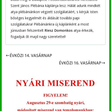
Szent János Plébánia káplánja lesz. Hálát adunk mindkét
atya plébániánkon végzett szolgálatáért, s kérjük Isten
bőséges kegyelmét és áldását további papi
szolgálatukra! Plébániánkra új káplánként a most
júniusban felszentelt
Riesz Domonkos
atya érkezik,
fogadjuk őt majd nagy szeretettel!
ÉVKÖZI 14. VASÁRNAP
ÉVKÖZI 16. VASÁRNAP