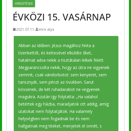
HIRDETÉSEK
ÉVKÖZI 15. VASÁRNAP
2021.07.11.
Imre atya
Abban az időben: Jézus magához hívta a
tizenkettőt, és kettesével elküldte őket,
hatalmat adva nekik a tisztátalan lelkek felett.
Megparancsolta nekik, hogy az útra ne vigyenek
semmit, csak vándorbotot: sem kenyeret, sem
tarisznyát, sem pénzt az övükben. Sarut
kössenek, de két ruhadarabot ne vegyenek
magukra. Azután így folytatta: „Ha valahol
betértek egy házba, maradjatok ott addig, amíg
utatokat nem folytatjátok. Ha valamely
helységben nem fogadnak be és nem
hallgatnak meg titeket, menjetek el onnét, s