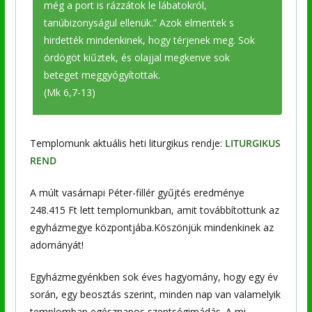
még a port is rázzátok le lábatokról,
tanúbizonyságul ellenük.” Azok elmentek s
hirdették mindenkinek, hogy térjenek meg. Sok
ördögöt kiűztek, és olajjal megkenve sok
beteget meggyógyítottak.
(Mk 6,7-13)
Templomunk aktuális heti liturgikus rendje:
LITURGIKUS
REND
A múlt vasárnapi Péter-fillér gyűjtés eredménye
248.415 Ft lett templomunkban, amit továbbítottunk az
egyházmegye központjába.Köszönjük mindenkinek az
adományát!
Egyházmegyénkben sok éves hagyomány, hogy egy év
során, egy beosztás szerint, minden nap van valamelyik
templomban egésznapos szentségimádás. A mi