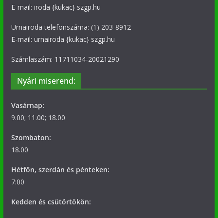
E-mail: iroda {kukac} szgp.hu
Urnairoda telefonszáma: (1) 203-8912
E-mail: urnairoda {kukac} szgp.hu
Számlaszám: 11711034-20021290
Nyári miserend:
Vasárnap:
9.00; 11.00; 18.00
Szombaton:
18.00
Hétfőn, szerdán és pénteken:
7:00
Kedden és csütörtökön: