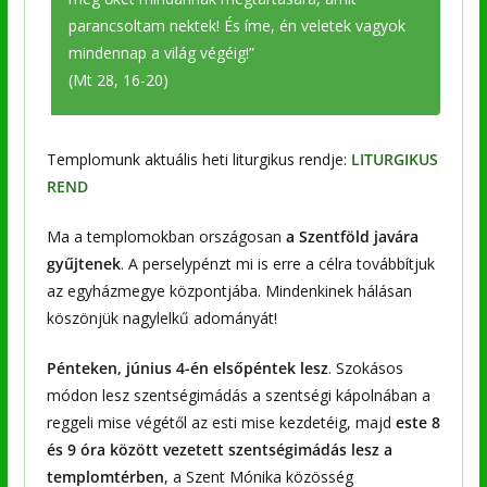
parancsoltam nektek! És íme, én veletek vagyok
mindennap a világ végéig!”
(Mt 28, 16-20)
Templomunk aktuális heti liturgikus rendje:
LITURGIKUS
REND
Ma a templomokban országosan
a Szentföld javára
gyűjtenek
. A perselypénzt mi is erre a célra továbbítjuk
az egyházmegye központjába. Mindenkinek hálásan
köszönjük nagylelkű adományát!
Pénteken, június 4-én elsőpéntek lesz
. Szokásos
módon lesz szentségimádás a szentségi kápolnában a
reggeli mise végétől az esti mise kezdetéig, majd
este 8
és 9 óra között vezetett szentségimádás lesz a
templomtérben
, a Szent Mónika közösség