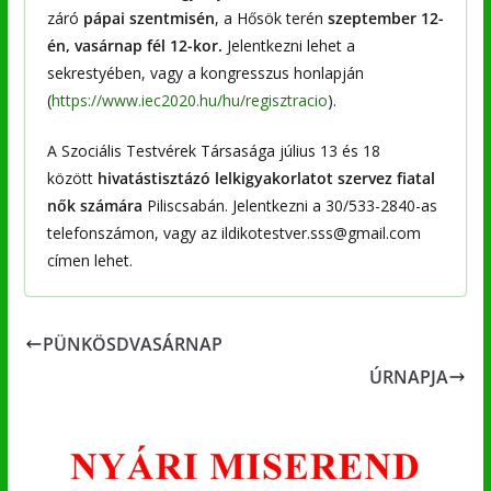
záró
pápai szentmisén
, a Hősök terén
szeptember 12-
én, vasárnap fél 12-kor.
Jelentkezni lehet a
sekrestyében, vagy a kongresszus honlapján
(
https://www.iec2020.hu/hu/regisztracio
).
A Szociális Testvérek Társasága július 13 és 18
között
hivatástisztázó lelkigyakorlatot szervez fiatal
nők számára
Piliscsabán. Jelentkezni a 30/533-2840-as
telefonszámon, vagy az ildikotestver.sss@gmail.com
címen lehet.
PÜNKÖSDVASÁRNAP
ÚRNAPJA