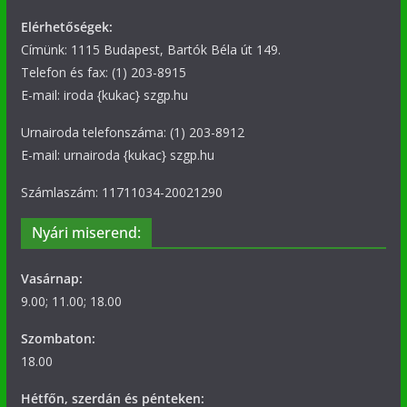
Elérhetőségek:
Címünk: 1115 Budapest, Bartók Béla út 149.
Telefon és fax: (1) 203-8915
E-mail: iroda {kukac} szgp.hu
Urnairoda telefonszáma: (1) 203-8912
E-mail: urnairoda {kukac} szgp.hu
Számlaszám: 11711034-20021290
Nyári miserend:
Vasárnap:
9.00; 11.00; 18.00
Szombaton:
18.00
Hétfőn, szerdán és pénteken: