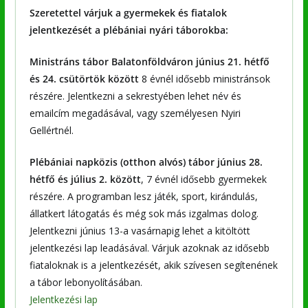
Szeretettel várjuk a gyermekek és fiatalok
jelentkezését a plébániai nyári táborokba:
Ministráns tábor Balatonföldváron június 21. hétfő
és 24. csütörtök között
8 évnél idősebb ministránsok
részére. Jelentkezni a sekrestyében lehet név és
emailcím megadásával, vagy személyesen Nyiri
Gellértnél.
Plébániai napközis (otthon alvós) tábor június 28.
hétfő és július 2.
között
, 7 évnél idősebb gyermekek
részére. A programban lesz játék, sport, kirándulás,
állatkert látogatás és még sok más izgalmas dolog.
Jelentkezni június 13-a vasárnapig lehet a kitöltött
jelentkezési lap leadásával. Várjuk azoknak az idősebb
fiataloknak is a jelentkezését, akik szívesen segítenének
a tábor lebonyolításában.
Jelentkezési lap