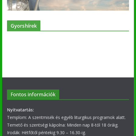
Gyorshírek
Fontos információk
Nyitvatartás:
Templom: A szentmisék és egyéb liturgikus programok alatt.
Temető és szentségi kápolna: Minden nap 8-tól 18 óráig.
Irodák: Hétfőtől péntekig 9.30 – 16.30-ig.