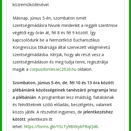
közreműködésével.
Másnap, június 5-én, szombaton ismét
szentségimádásra hívunk mindenkit a reggeli szentmise
végétől egy órán át, fél 8 és fél 9 között. Így
kapcsolódunk be a Nemzetközi Eucharisztikus
Kongresszus titkársága által szervezett világméretű
szentségimádásba. Kérjük, hogy aki részt vesz a
szentségimádáson és meg tudja tenni, regisztrálja
magát a
corpusdomini.iec2020.hu
oldalon.
Szombaton,
június 5-én, de. fél 10 és 13 óra között
plébániánk közösségeinek tanévzáró programja lesz
a plébánián
. A programban lesz imádság, fiataloknak
és felnőtteknek szóló előadás, beszélgetés, valamint
közös játék. A részvétel ingyenes, de
jelentkezéshez
kötött
: jelentkezni itt
lehet:
https://forms.gle/YScTy98XKy6PBqQd6
.