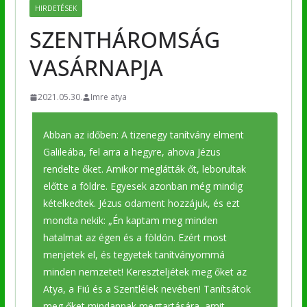
HIRDETÉSEK
SZENTHÁROMSÁG
VASÁRNAPJA
2021.05.30.
Imre atya
Abban az időben: A tizenegy tanítvány elment
Galileába, fel arra a hegyre, ahova Jézus
rendelte őket. Amikor meglátták őt, leborultak
előtte a földre. Egyesek azonban még mindig
kételkedtek. Jézus odament hozzájuk, és ezt
mondta nekik: „Én kaptam meg minden
hatalmat az égen és a földön. Ezért most
menjetek el, és tegyetek tanítványommá
minden nemzetet! Kereszteljétek meg őket az
Atya, a Fiú és a Szentlélek nevében! Tanítsátok
meg őket mindannak megtartására, amit