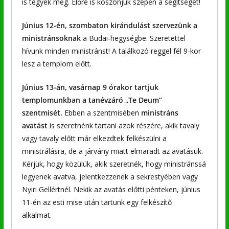
is tegyék meg. Előre is köszönjük szépen a segítséget!
Június 12-én, szombaton kirándulást szervezünk a
ministránsoknak
a Budai-hegységbe. Szeretettel
hívunk minden ministránst! A találkozó reggel fél 9-kor
lesz a templom előtt.
Június 13-án, vasárnap 9 órakor tartjuk
templomunkban a tanévzáró „Te Deum”
szentmisét.
Ebben a szentmisében
ministráns
avatást
is szeretnénk tartani azok részére, akik tavaly
vagy tavaly előtt már elkezdtek felkészülni a
ministrálásra, de a járvány miatt elmaradt az avatásuk.
Kérjük, hogy közülük, akik szeretnék, hogy ministránssá
legyenek avatva, jelentkezzenek a sekrestyében vagy
Nyiri Gellértnél. Nekik az avatás előtti pénteken, június
11-én az esti mise után tartunk egy felkészítő
alkalmat.