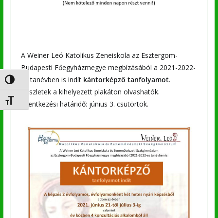
A Weiner Leó Katolikus Zeneiskola az Esztergom-
Budapesti Főegyházmegye megbízásából a 2021-2022-
es tanévben is indít
kántorképző tanfolyamot
.
Nagy kontraszt váltása
Részletek a kihelyezett plakáton olvashatók.
Betűméret váltása
Jelentkezési határidő: június 3. csütörtök.