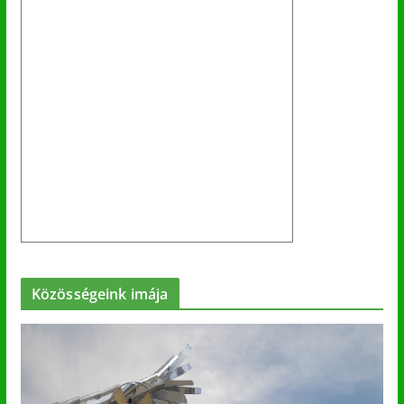
Közösségeink imája