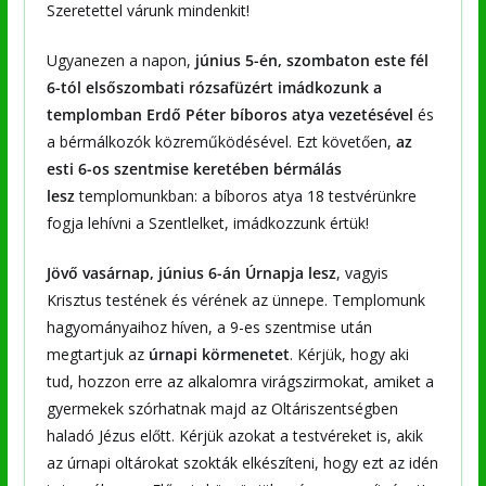
Szeretettel várunk mindenkit!
Ugyanezen a napon,
június 5-én, szombaton este fél
6-tól elsőszombati rózsafüzért imádkozunk a
templomban Erdő Péter bíboros atya vezetésével
és
a bérmálkozók közreműködésével. Ezt követően,
az
esti 6-os szentmise keretében bérmálás
lesz
templomunkban: a bíboros atya 18 testvérünkre
fogja lehívni a Szentlelket, imádkozzunk értük!
Jövő vasárnap, június 6-án Úrnapja lesz
, vagyis
Krisztus testének és vérének az ünnepe. Templomunk
hagyományaihoz híven, a 9-es szentmise után
megtartjuk az
úrnapi körmenetet
. Kérjük, hogy aki
tud, hozzon erre az alkalomra virágszirmokat, amiket a
gyermekek szórhatnak majd az Oltáriszentségben
haladó Jézus előtt. Kérjük azokat a testvéreket is, akik
az úrnapi oltárokat szokták elkészíteni, hogy ezt az idén