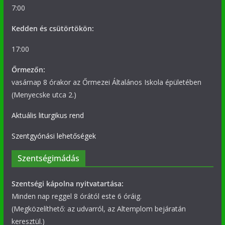
7:00
Kedden és csütörtökön:
17:00
Őrmezőn:
vasárnap 8 órakor az Őrmezei Általános Iskola épületében
(Menyecske utca 2.)
Aktuális liturgikus rend
Szentgyónási lehetőségek
Szentségimádás
Szentségi kápolna nyitvatartása:
Minden nap reggel 8 órától este 6 óráig.
(Megközelíthető: az udvarról, az Altemplom bejáratán
keresztül.)