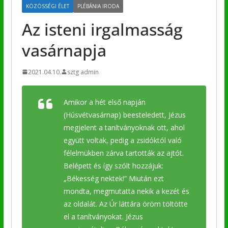
KÖZÖSSÉGI ÉLET
PLÉBÁNIA IRODA
Az isteni irgalmasság
vasárnapja
2021.04.10.
sztg admin
Amikor a hét első napján
(Húsvétvasárnap) beesteledett, Jézus
megjelent a tanítványoknak ott, ahol
együtt voltak, pedig a zsidóktól való
félelmükben zárva tartották az ajtót.
Belépett és így szólt hozzájuk:
„Békesség nektek!” Miután ezt
mondta, megmutatta nekik a kezét és
az oldalát. Az Úr láttára öröm töltötte
el a tanítványokat. Jézus