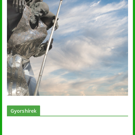
Gyorshírek