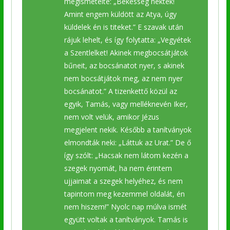
megismételte: „Békesség nektek!
Amint engem küldött az Atya, úgy
küldelek én is titeket.” E szavak után
rájuk lehelt, és így folytatta: „Vegyétek
a Szentlelket! Akinek megbocsátjátok
bűneit, az bocsánatot nyer, s akinek
nem bocsátjátok meg, az nem nyer
bocsánatot.” A tizenkettő közül az
egyik, Tamás, vagy melléknevén Iker,
nem volt velük, amikor Jézus
megjelent nekik. Később a tanítványok
elmondták neki: „Láttuk az Urat.” De ő
így szólt: „Hacsak nem látom kezén a
szegek nyomát, ha nem érintem
ujjaimat a szegek helyéhez, és nem
tapintom meg kezemmel oldalát, én
nem hiszem!” Nyolc nap múlva ismét
együtt voltak a tanítványok. Tamás is