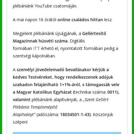
plébániánk YouTube csatornáján.
A mai napon 16 órától
online családos hittan
lesz.
Megjelent plébániánk újságjának, a
Gellértesítő
Magazinnak húsvéti száma
. Digitális
formában
ITT
érhető el, nyomtatott formában pedig a
szentségi kápolnában.
A
személyi jövedelemadó bevallásakor kérjük a
kedves Testvéreket, hogy rendelkezzenek adójuk
szabadon felajánlható 1+1%-áról, s támogassák vele
a Magyar Katolikus Egyházat (
technikai száma:
0011),
valamint
plébániánk alapítványát, a
„Szent Gellért
Plébánia Templomépítő
Alapítványt”
(adószáma:
18034501-1-43)
. Köszönjük
szépen!