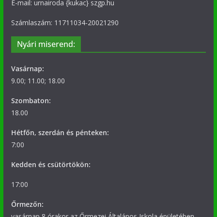
E-mail: urnairoda {kukac} szgp.hu
Számlaszám: 11711034-20021290
Nyári miserend:
Vasárnap:
9.00; 11.00; 18.00
Szombaton:
18.00
Hétfőn, szerdán és pénteken:
7:00
Kedden és csütörtökön:
17:00
Őrmezőn:
vasárnap 8 órakor az Őrmezei Általános Iskola épületében