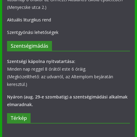
(Menyecske utca 2.)
Aktuális liturgikus rend
Szentgyónási lehetőségek
Szentségimádás
Szentségi kápolna nyitvatartása:
Minden nap reggel 8 órától este 6 óráig.
(Megközelíthető: az udvarról, az Altemplom bejáratán
keresztül.)
Nyáron (aug. 29-e szombatig) a szentségimádási alkalmak
elmaradnak.
Térkép