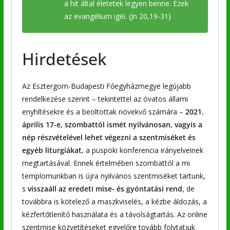
a hit által életetek legyen benne. Ezek
az evangélium igéi. (Jn 20,19-31)
Hirdetések
Az Esztergom-Budapesti Főegyházmegye legújabb
rendelkezése szerint – tekintettel az óvatos állami
enyhítésekre és a beoltottak növekvő számára –
2021.
április 17-e, szombattól
ismét nyilvánosan, vagyis a
nép részvételével lehet végezni a szentmiséket és
egyéb liturgiákat,
a püspöki konferencia irányelveinek
megtartásával. Ennek értelmében szombattól a mi
templomunkban is újra nyilvános szentmiséket tartunk,
s
visszaáll az eredeti mise- és gyóntatási rend
, de
továbbra is kötelező a maszkviselés, a kézbe áldozás, a
kézfertőtlenítő használata és a távolságtartás. Az online
szentmise közvetítéseket egyelőre tovább folytatjuk