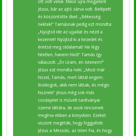
ott volt velük. Ekkor újra megjelent
Jézus, bár az ajtó zárva volt. Belépett
és köszöntötte őket: „Békesség
nektek!” Tamásnak pedig ezt mondta:
„Nyújtsd ide az ujjadat és nézd a
kezemet! Nyújtsd ki a kezedet és
érintsd meg oldalamat! Ne légy
hitetlen, hanem hívő!” Tamás így
válaszolt: „Én Uram, én Istenem?”
Jézus ezt mondta neki: „Most már
hiszel, Tamás, mert láttál engem.
Boldogok, akik nem láttak, és mégis
hisznek!” Jézus még sok más
csodajelet is művelt tanítványai
szeme láttára, de azok nincsenek
megírva ebben a könyvben. Ezeket
viszont megírták, hogy higgyétek:
Jézus a Messiás, az Isten Fia, és hogy