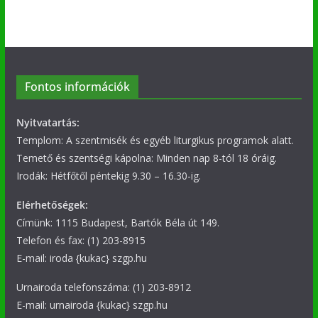
Fontos információk
Nyitvatartás:
Templom: A szentmisék és egyéb liturgikus programok alatt.
Temető és szentségi kápolna: Minden nap 8-tól 18 óráig.
Irodák: Hétfőtől péntekig 9.30 – 16.30-ig.
Elérhetőségek:
Címünk: 1115 Budapest, Bartók Béla út 149.
Telefon és fax: (1) 203-8915
E-mail: iroda {kukac} szgp.hu
Urnairoda telefonszáma: (1) 203-8912
E-mail: urnairoda {kukac} szgp.hu