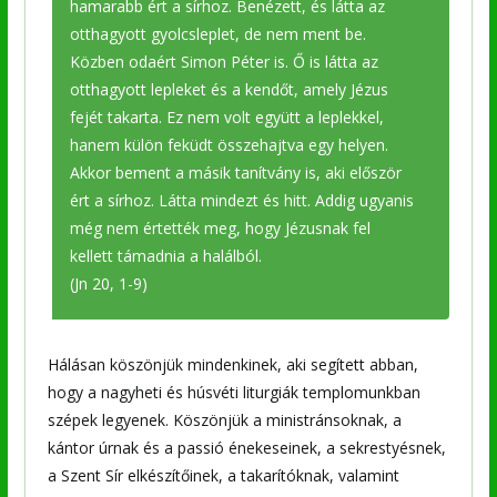
hamarabb ért a sírhoz. Benézett, és látta az
otthagyott gyolcsleplet, de nem ment be.
Közben odaért Simon Péter is. Ő is látta az
otthagyott lepleket és a kendőt, amely Jézus
fejét takarta. Ez nem volt együtt a leplekkel,
hanem külön feküdt összehajtva egy helyen.
Akkor bement a másik tanítvány is, aki először
ért a sírhoz. Látta mindezt és hitt. Addig ugyanis
még nem értették meg, hogy Jézusnak fel
kellett támadnia a halálból.
(Jn 20, 1-9)
Hálásan köszönjük mindenkinek, aki segített abban,
hogy a nagyheti és húsvéti liturgiák templomunkban
szépek legyenek. Köszönjük a ministránsoknak, a
kántor úrnak és a passió énekeseinek, a sekrestyésnek,
a Szent Sír elkészítőinek, a takarítóknak, valamint