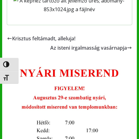
Krisztus feltámadt, alleluja!
Az isteni irgalmasság vasárnapja
Nagy kontraszt váltása
Betűméret váltása