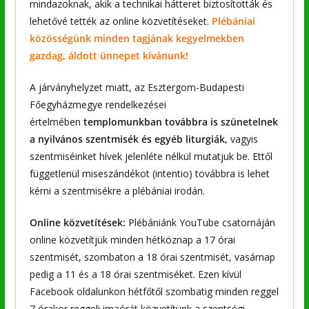
mindazoknak, akik a technikai hátteret biztosították és
lehetővé tették az online közvetítéseket.
Plébániai
közösségünk minden tagjának kegyelmekben
gazdag, áldott ünnepet kívánunk!
A járványhelyzet miatt, az Esztergom-Budapesti
Főegyházmegye rendelkezései
értelmében
templomunkban továbbra is szünetelnek
a nyilvános szentmisék és egyéb liturgiák,
vagyis
szentmiséinket hívek jelenléte nélkül mutatjuk be. Ettől
függetlenül miseszándékot (intentio) továbbra is lehet
kérni a szentmisékre a plébániai irodán.
Online közvetítések:
Plébániánk YouTube csatornáján
online közvetítjük minden hétköznap a 17 órai
szentmisét, szombaton a 18 órai szentmisét, vasárnap
pedig a 11 és a 18 órai szentmiséket. Ezen kívül
Facebook oldalunkon hétfőtől szombatig minden reggel
7 órakor reggeli imaórát közvetítünk a szentségi