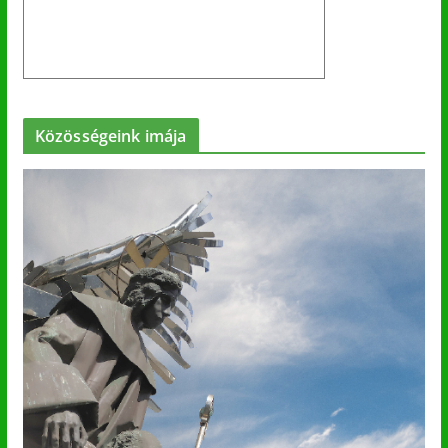
Közösségeink imája