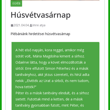
EGYÉB
Húsvétvasárnap
2021.04.04.
Imre atya
Plébániánk hirdetései húsvétvasárnap
A hét első napján, kora reggel, amikor még
sötét volt, Mária Magdolna kiment a sírhoz.
Odaérve látta, hogy a követ elmozdították a
sírtól. Erre elfutott Simon Péterhez és a másik
tanítványhoz, akit Jézus szeretett, és hírül adta
nekik: „Elvitték az Urat a sírból, és nem tudom,
hova tették?”
Péter és a másik tanítvány elindult, és a sírhoz
sietett. Futottak mind a ketten, de a másik
tanítvány gyorsabban futott, mint Péter, és