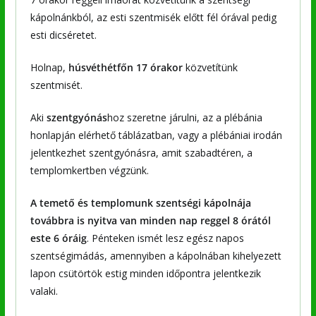
kápolnánkból, az esti szentmisék előtt fél órával pedig
esti dicséretet.
Holnap,
húsvéthétfőn 17 órakor
közvetítünk
szentmisét.
Aki
szentgyónás
hoz szeretne járulni, az a plébánia
honlapján elérhető táblázatban, vagy a plébániai irodán
jelentkezhet szentgyónásra, amit szabadtéren, a
templomkertben végzünk.
A temető és templomunk szentségi kápolnája
továbbra is nyitva van minden nap reggel 8 órától
este 6 óráig
. Pénteken ismét lesz egész napos
szentségimádás, amennyiben a kápolnában kihelyezett
lapon csütörtök estig minden időpontra jelentkezik
valaki.