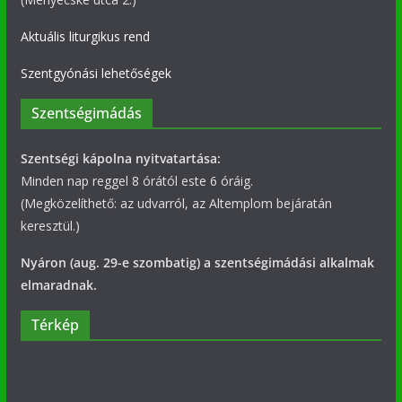
Aktuális liturgikus rend
Szentgyónási lehetőségek
Szentségimádás
Szentségi kápolna nyitvatartása:
Minden nap reggel 8 órától este 6 óráig.
(Megközelíthető: az udvarról, az Altemplom bejáratán
keresztül.)
Nyáron (aug. 29-e szombatig) a szentségimádási alkalmak
elmaradnak.
Térkép