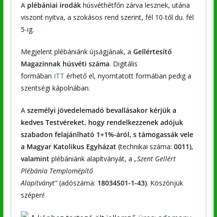
A
plébániai irodák
húsvéthétfőn zárva lesznek, utána
viszont nyitva, a szokásos rend szerint, fél 10-től du. fél
5-ig.
Megjelent plébániánk újságjának, a
Gellértesítő
Magazinnak húsvéti száma
. Digitális
formában
ITT
érhető el, nyomtatott formában pedig a
szentségi kápolnában.
A
személyi jövedelemadó bevallásakor kérjük a
kedves Testvéreket, hogy rendelkezzenek adójuk
szabadon felajánlható 1+1%-áról, s támogassák vele
a Magyar Katolikus Egyházat (
technikai száma:
0011),
valamint
plébániánk alapítványát, a
„Szent Gellért
Plébánia Templomépítő
Alapítványt”
(adószáma:
18034501-1-43)
. Köszönjük
szépen!