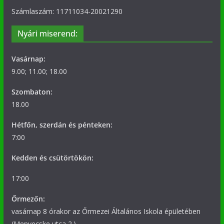
Számlaszám: 11711034-20021290
Nyári miserend:
Vasárnap:
9.00; 11.00; 18.00
Szombaton:
18.00
Hétfőn, szerdán és pénteken:
7:00
Kedden és csütörtökön:
17:00
Őrmezőn:
vasárnap 8 órakor az Őrmezei Általános Iskola épületében
(Menyecske utca 2.)