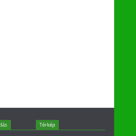
dás
Térkép