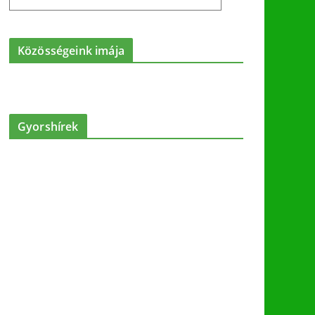
Közösségeink imája
Gyorshírek