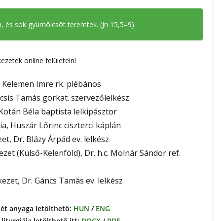
,
és sok gyümölcsöt teremtek
. (Jn 15,5–9)
zetek online felületein!
a, Kelemen Imre rk. plébános
ocsis Tamás görkat. szervezőlelkész
 Kotán Béla baptista lelkipásztor
ia, Huszár Lőrinc ciszterci káplán
t, Dr. Blázy Árpád ev. lelkész
et (Külső-Kelenföld), Dr. h.c. Molnár Sándor ref.
ezet, Dr. Gáncs Tamás ev. lelkész
t anyaga letölthető:
HUN
/
ENG
iturgiája letölthető itt:
DOCX
/
PDF