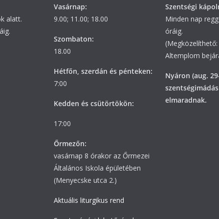
Vasárnap:
Szentségi kápol
 alatt.
9.00; 11.00; 18.00
Minden nap regge
áig.
óráig.
Szombaton:
(Megközelíthető: 
18.00
Altemplom bejára
Hétfőn, szerdán és pénteken:
Nyáron (aug. 29
7:00
szentségimádás
elmaradnak.
Kedden és csütörtökön:
17:00
Őrmezőn:
vasárnap 8 órakor az Őrmezei
Általános Iskola épületében
(Menyecske utca 2.)
Aktuális liturgikus rend