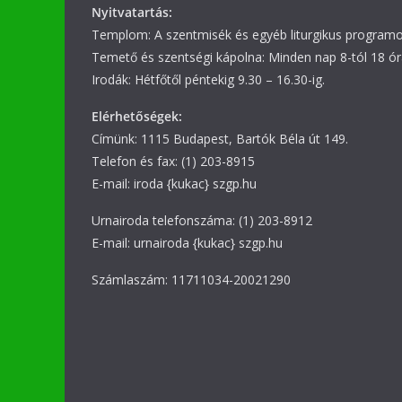
Nyitvatartás:
Templom: A szentmisék és egyéb liturgikus programok
Temető és szentségi kápolna: Minden nap 8-tól 18 ór
Irodák: Hétfőtől péntekig 9.30 – 16.30-ig.
Elérhetőségek:
Címünk: 1115 Budapest, Bartók Béla út 149.
Telefon és fax: (1) 203-8915
E-mail: iroda {kukac} szgp.hu
Urnairoda telefonszáma: (1) 203-8912
E-mail: urnairoda {kukac} szgp.hu
Számlaszám: 11711034-20021290