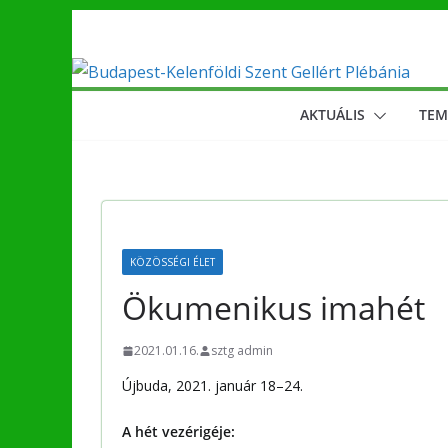
Skip
to
content
AKTUÁLIS
TE
KÖZÖSSÉGI ÉLET
Ökumenikus imahét
2021.01.16.
sztg admin
Újbuda, 2021. január 18–24.
A hét vezérigéje: