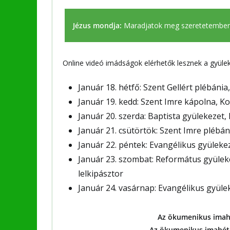
Jézus mondja:
Maradjatok meg szeretetemben
Online videó imádságok elérhetők lesznek a gyüleke
Január 18. hétfő: Szent Gellért plébáni
Január 19. kedd: Szent Imre kápolna, K
Január 20. szerda: Baptista gyülekezet,
Január 21. csütörtök: Szent Imre plébán
Január 22. péntek: Evangélikus gyülekeze
Január 23. szombat: Református gyülekez
lelkipásztor
Január 24. vasárnap: Evangélikus gyülek
Az ökumenikus imahé
Az ökumenikus imahét l