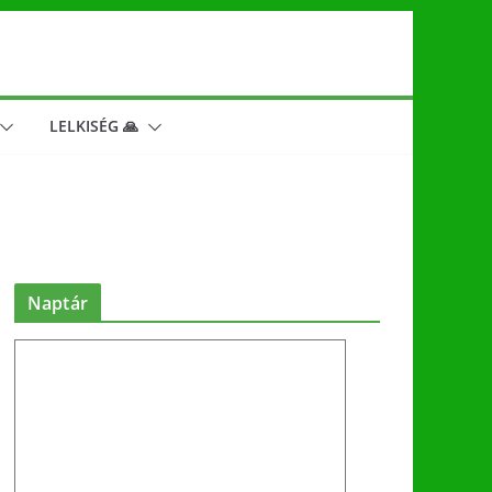
LELKISÉG 🙏
Naptár