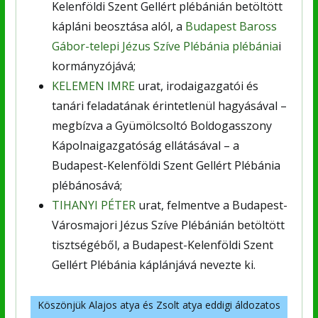
Kelenföldi Szent Gellért plébánián betöltött
kápláni beosztása alól, a
Budapest Baross
Gábor-telepi Jézus Szíve Plébánia plébánia
i
kormányzójává;
KELEMEN IMRE
urat, irodaigazgatói és
tanári feladatának érintetlenül hagyásával –
megbízva a Gyümölcsoltó Boldogasszony
Kápolnaigazgatóság ellátásával – a
Budapest-Kelenföldi Szent Gellért Plébánia
plébánosává;
TIHANYI PÉTER
urat, felmentve a Budapest-
Városmajori Jézus Szíve Plébánián betöltött
tisztségéből, a Budapest-Kelenföldi Szent
Gellért Plébánia káplánjává nevezte ki.
Köszönjük Alajos atya és Zsolt atya eddigi áldozatos