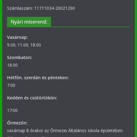
Számlaszám: 11711034-20021290
Nyári miserend:
Vasárnap:
9.00; 11.00; 18.00
Szombaton:
18.00
Hétfőn, szerdán és pénteken:
7:00
Kedden és csütörtökön:
17:00
Őrmezőn:
vasárnap 8 órakor az Őrmezei Általános Iskola épületében