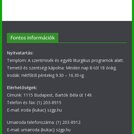
Fontos információk
Nyitvatartás:
Templom: A szentmisék és egyéb liturgikus programok alatt.
Temető és szentségi kápolna: Minden nap 8-tól 18 óráig.
Irodák: Hétfőtől péntekig 9.30 – 16.30-ig.
Elérhetőségek:
Címünk: 1115 Budapest, Bartók Béla út 149.
Telefon és fax: (1) 203-8915
E-mail: iroda {kukac} szgp.hu
Urnairoda telefonszáma: (1) 203-8912
E-mail: urnairoda {kukac} szgp.hu