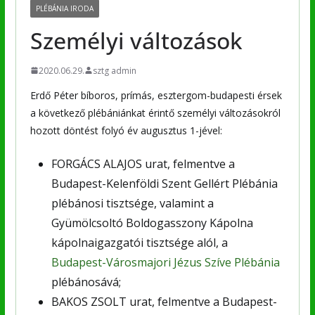
PLÉBÁNIA IRODA
Személyi változások
2020.06.29.
sztg admin
Erdő Péter bíboros, prímás, esztergom-budapesti érsek
a következő plébániánkat érintő személyi változásokról
hozott döntést folyó év augusztus 1-jével:
FORGÁCS ALAJOS urat, felmentve a
Budapest-Kelenföldi Szent Gellért Plébánia
plébánosi tisztsége, valamint a
Gyümölcsoltó Boldogasszony Kápolna
kápolnaigazgatói tisztsége alól, a
Budapest-Városmajori Jézus Szíve Plébánia
plébánosává;
BAKOS ZSOLT urat, felmentve a Budapest-