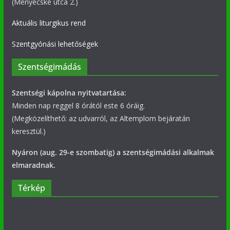
(Menyecske utca 2.)
Aktuális liturgikus rend
Szentgyónási lehetőségek
Szentségimádás
Szentségi kápolna nyitvatartása:
Minden nap reggel 8 órától este 6 óráig.
(Megközelíthető: az udvarról, az Altemplom bejáratán
keresztül.)
Nyáron (aug. 29-e szombatig) a szentségimádási alkalmak
elmaradnak.
Térkép