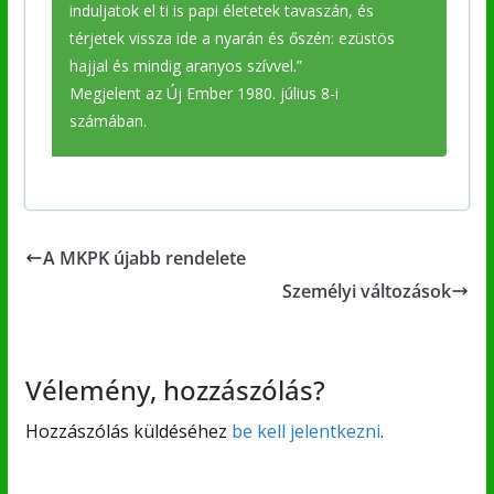
induljatok el ti is papi életetek tavaszán, és
térjetek vissza ide a nyarán és őszén: ezüstös
hajjal és mindig aranyos szívvel.”
Megjelent az Új Ember 1980. július 8-i
számában.
A MKPK újabb rendelete
Személyi változások
Vélemény, hozzászólás?
Hozzászólás küldéséhez
be kell jelentkezni
.