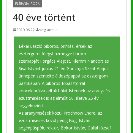
PLÉBÁNIA IRODA
40 éve történt
2020.06.22.
sztg admin
Lékai László bíboros, prímás, érsek az
esztergomi főegyházmegye három
szerpapját Forgács Alajost, Klemm Nándort és
Sisa Istvánt június 21-én Gonzága Szent Alajos
ünnepén szentelte áldozópappá az esztergomi
bazilikában. A bíboros-főpásztorral
koncelebrálva adtak hálát Istennek az arany- és
ezüstmisések is az elmúlt 50, illetve 25 év
kegyelmeiért.
Az aranymisések közül Prochnow Endre, az
ezüstmisések közül pedig Bagi István
segédpüspök, rektor, Bokor István, Gállal József