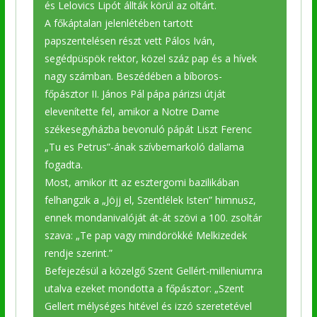
és Lelovics Lipót állták körül az oltárt.
A főkáptalan jelenlétében tartott
papszentelésen részt vett Pálos Iván,
segédpüspök rektor, közel száz pap és a hívek
nagy számban. Beszédében a bíboros-
főpásztor II. János Pál pápa párizsi útját
elevenítette fel, amikor a Notre Dame
székesegyházba bevonuló pápát Liszt Ferenc
„Tu es Petrus”-ának szívbemarkoló dallama
fogadta.
Most, amikor itt az esztergomi bazilikában
felhangzik a „Jöjj el, Szentlélek Isten” himnusz,
ennek mondanivalóját át-át szövi a 100. zsoltár
szava: „Te pap vagy mindörökké Melkizedek
rendje szerint.”
Befejezésül a közelgő Szent Gellért-milleniumra
utalva ezeket mondotta a főpásztor: „Szent
Gellert mélységes hitével és izzó szeretetével