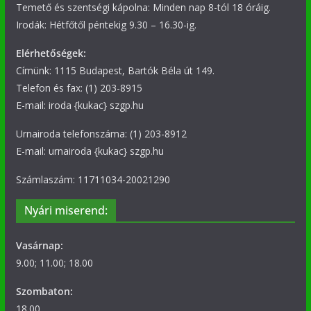
Temető és szentségi kápolna: Minden nap 8-tól 18 óráig.
Irodák: Hétfőtől péntekig 9.30 – 16.30-ig.
Elérhetőségek:
Címünk: 1115 Budapest, Bartók Béla út 149.
Telefon és fax: (1) 203-8915
E-mail: iroda {kukac} szgp.hu
Urnairoda telefonszáma: (1) 203-8912
E-mail: urnairoda {kukac} szgp.hu
Számlaszám: 11711034-20021290
Nyári miserend:
Vasárnap:
9.00; 11.00; 18.00
Szombaton:
18.00