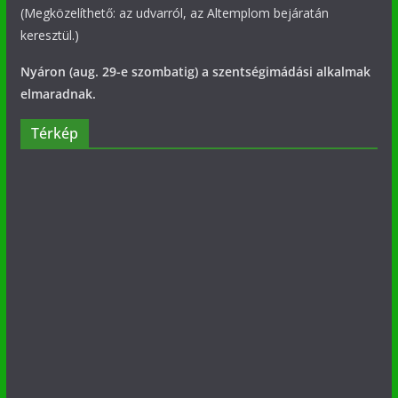
(Megközelíthető: az udvarról, az Altemplom bejáratán
keresztül.)
Nyáron (aug. 29-e szombatig) a szentségimádási alkalmak
elmaradnak.
Térkép